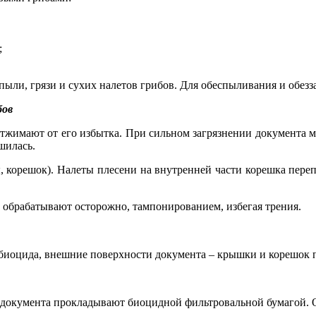
;
пыли, грязи и сухих налетов грибов. Для обеспыливания и обез
бов
имают от его избытка. При сильном загрязнении документа ма
шилась.
, корешок). Налеты плесени на внутренней части корешка переп
обрабатывают осторожно, тампонированием, избегая трения.
биоцида, внешние поверхности документа – крышки и корешок п
окумента прокладывают биоцидной фильтровальной бумагой. Она 