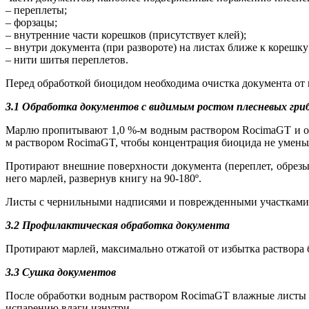
– переплеты;
– форзацы;
– внутренние части корешков (присутствует клей);
– внутри документа (при развороте) на листах ближе к корешку
– нити шитья переплетов.
Перед обработкой биоцидом необходима очистка документа от 
3.1 Обработка документов с видимым ростом плесневых гри
Марлю пропитывают 1,0 %-м водным раствором RocimaGT и отж
м раствором RocimaGT, чтобы концентрация биоцида не умень
Протирают внешние поверхности документа (переплет, обрезы
него марлей, развернув книгу на 90-180º.
Листы с чернильными надписями и поврежденными участками 
3.2 Профилактическая обработка документа
Протирают марлей, максимально отжатой от избытка раствора 
3.3 Сушка документов
После обработки водным раствором RocimaGT влажные листы д
испарению влаги изнутри.