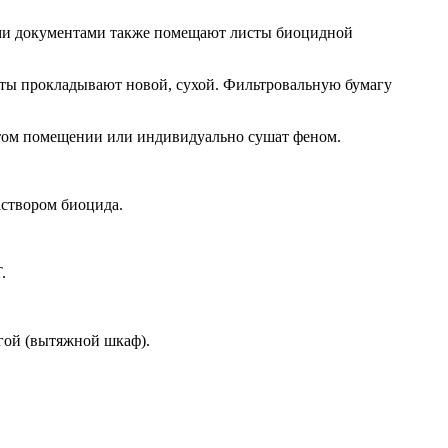
ыми документами также помещают листы биоцидной
нты прокладывают новой, сухой. Фильтровальную бумагу
истом помещении или индивидуально сушат феном.
аствором биоцида.
.
гой (вытяжной шкаф).