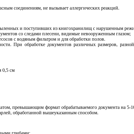
пасным соединениям, не вызывает аллергических реакций.
 запыленных и поступивших из книгохранилищ с нарушенным реж
документов со следами плесени, видимые невооруженным глазом;
лесосов с водяным фильтром и для обработки полов.
ности. При обработке документов различных размеров, разной 
 0,5 см
матом, превышающим формат обрабатываемого документа на 5-10
арлей, обработанной вышеуказанным способом.
выми грибами: