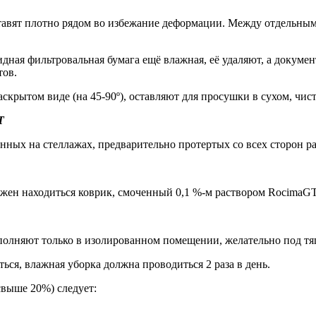
тавят плотно рядом во избежание деформации. Между отдельн
ная фильтровальная бумага ещё влажная, её удаляют, а докуме
тов.
аскрытом виде (на 45-90º), оставляют для просушки в сухом, ч
T
нных на стеллажах, предварительно протертых со всех сторон р
жен находиться коврик, смоченный 0,1 %-м раствором RocimaGT
полняют только в изолированном помещении, желательно под тя
ся, влажная уборка должна проводиться 2 раза в день.
свыше 20%) следует: