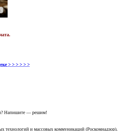
чата.
ке > > > > > >
ы?
Напишите — решим!
ых технологий и массовых коммуникаций (Роскомнадзор).