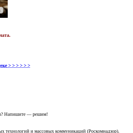
чата.
ке > > > > > >
ы?
Напишите — решим!
ых технологий и массовых коммуникаций (Роскомнадзор).