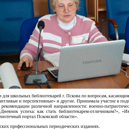
в для школьных библиотекарей г. Пскова по вопросам, касающи
антливые и перспективные» и другие. Принимала участие в под
 рекомендации различной направленности: военно-патриотически
«Дневник успеха: как стать библиотекарем-отличником?», «И
блиотечный портал Псковской области».
йских профессиональных периодических изданиях.