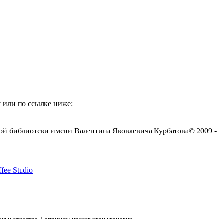
 или по ссылке ниже:
ой библиотеки имени Валентина Яковлевича Курбатова
© 2009 -
fee Studio
я и отчество. Например: иванов иван иванович