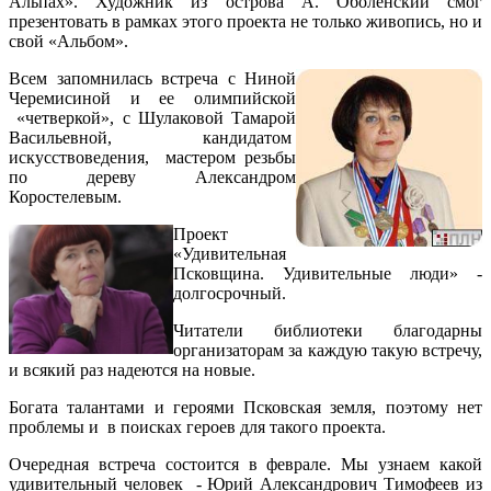
Альпах». Художник из острова А. Оболенский смог
презентовать в рамках этого проекта не только живопись, но и
свой «Альбом».
Всем запомнилась встреча с Ниной
Черемисиной и ее олимпийской
«четверкой», с Шулаковой Тамарой
Васильевной, кандидатом
искусствоведения, мастером резьбы
по дереву Александром
Коростелевым.
Проект
«Удивительная
Псковщина. Удивительные люди» -
долгосрочный.
Читатели библиотеки благодарны
организаторам за каждую такую встречу,
и всякий раз надеются на новые.
Богата талантами и героями Псковская земля, поэтому нет
проблемы и в поисках героев для такого проекта.
Очередная встреча состоится в феврале. Мы узнаем какой
удивительный человек - Юрий Александрович Тимофеев из