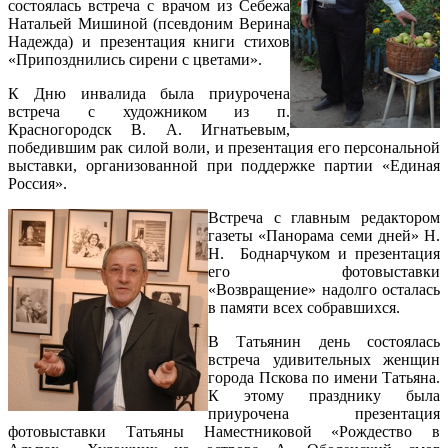
состоялась встреча с врачом из Себежа
Натальей Мишиной (псевдоним Верина
Надежда) и презентация книги стихов
«Припозднились сирени с цветами».
К Дню инвалида была приурочена
встреча с художником из п.
Красногородск В. А. Игнатьевым,
победившим рак силой воли, и презентация его персональной
выставки, организованной при поддержке партии «Единая
Россия».
Встреча с главным редактором
газеты «Панорама семи дней» Н.
Н. Боднарчуком и презентация
его фотовыставки
«Возвращение» надолго осталась
в памяти всех собравшихся.
В Татьянин день состоялась
встреча удивительных женщин
города Пскова по имени Татьяна.
К этому празднику была
приурочена презентация
фотовыставки Татьяны Наместниковой «Рождество в