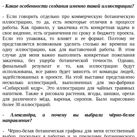
- Какие особенности создания именно такой иллюстрации?
- Если говорить отдельно про коммерческую ботаническую
иллюстрацию, то да, есть некоторые отличия в процессе
работы. Как правило, у заказчика есть конкретная задача и
свое видение, есть ограничения по сроку и бюджету проекта.
Если это упаковка, то влияет и ее формат. Поэтому не
представляется возможным уделить столько же времени на
одну иллюстрацию, как для выставочной работы. В этом
случае для меня важно выполнить конкретные пожелания
заказчика, без ущерба ботанической точности. Однако,
финальный результат и то, как иллюстрации будут
использованы, все равно будет зависеть от команды людей,
задействованных в проекте. На этой выставке представлено
несколько иллюстраций, выполненных для эко-фабрики
«Сибирский кедр». Это иллюстрации для чайных травяных
напитков. Также я рисовала растения, ягоды, шишки, орехи
для различного мёда, варенья, сиропов. Было нарисовано
более 30 иллюстраций.
- Александра, а почему вы выбрали чёрно-белое
направление?
-
Чёрно-белая ботаническая графика для меня естественный
выбор, поскольку я работаю и за пределами ботанического