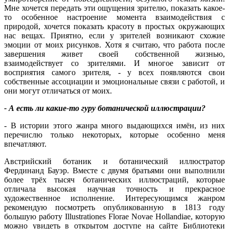
Мне хочется передать эти ощущения зрителю, показать какое-
то особенное настроение момента взаимодействия с
природой, хочется показать красоту в простых окружающих
нас вещах. Приятно, если у зрителей возникают схожие
эмоции от моих рисунков. Хотя я считаю, что работа после
завершения живет своей собственной жизнью,
взаимодействует со зрителями. И многое зависит от
восприятия самого зрителя, - у всех появляются свои
собственные ассоциации и эмоциональные связи с работой, и
они могут отличаться от моих.
- А есть ли какие-то гуру ботанической иллюстрации?
- В истории этого жанра много выдающихся имён, из них
перечислю только некоторых, которые особенно меня
впечатляют.
Австрийский ботаник и ботанический иллюстратор
Фердинанд Бауэр. Вместе с двумя братьями они выполнили
более трёх тысяч ботанических иллюстраций, которые
отличала высокая научная точность и прекрасное
художественное исполнение. Интересующимся жанром
рекомендую посмотреть опубликованную в 1813 году
большую работу Illustrationes Florae Novae Hollandiae, которую
можно увидеть в открытом доступе на сайте Библиотеки