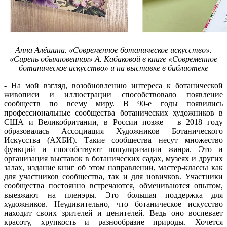
Анна Алёшина.
«Современное ботаническое искусство».
«Сирень обыкновенная»
А. Кабаковой
в книге
«Современное
ботаническое искусство
» и на выставке
в
библиотеке
- На мой взгляд, возобновлению интереса к ботанической
живописи и иллюстрации способствовало появление
сообществ по всему миру. В 90-е годы появились
профессиональные сообщества ботанических художников в
США и Великобритании, в России позже – в 2018 году
образовалась Ассоциация Художников Ботанического
Искусства (АХБИ). Такие сообщества несут множество
функций и способствуют популяризации жанра. Это и
организация выставок в ботанических садах, музеях и других
залах, издание книг об этом направлении, мастер-классы как
для участников сообщества, так и для новичков. Участники
сообщества постоянно встречаются, обмениваются опытом,
выезжают на пленэры. Это большая поддержка для
художников. Неудивительно, что ботаническое искусство
находит своих зрителей и ценителей. Ведь оно воспевает
красоту, хрупкость и разнообразие природы. Хочется