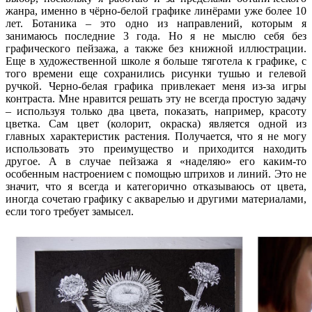
жанра, именно в чёрно-белой графике линёрами уже более 10
лет. Ботаника – это одно из направлений, которым я
занимаюсь последние 3 года. Но я не мыслю себя без
графического пейзажа, а также без книжной иллюстрации.
Еще в художественной школе я больше тяготела к графике, с
того времени еще сохранились рисунки тушью и гелевой
ручкой. Черно-белая графика привлекает меня из-за игры
контраста. Мне нравится решать эту не всегда простую задачу
– используя только два цвета, показать, например, красоту
цветка. Сам цвет (колорит, окраска) является одной из
главных характеристик растения. Получается, что я не могу
использовать это преимущество и приходится находить
другое. А в случае пейзажа я «наделяю» его каким-то
особенным настроением с помощью штрихов и линий. Это не
значит, что я всегда и категорично отказываюсь от цвета,
иногда сочетаю графику с акварелью и другими материалами,
если того требует замысел.