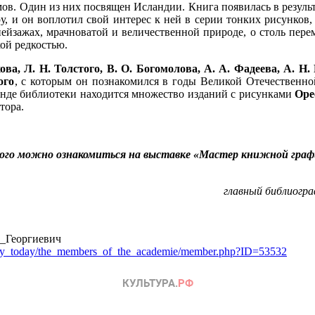
ов. Один из них посвящен Исландии. Книга появилась в результ
у, и он воплотил свой интерес к ней в серии тонких рисунков
 пейзажах, мрачноватой и величественной природе, о столь пер
ой редкостью.
ва, Л. Н. Толстого, В. О. Богомолова, А. А. Фадеева, А. Н
ого
, с которым он познакомился в годы Великой Отечественн
онде библиотеки находится множество изданий с рисунками
Оре
тора.
ого можно ознакомиться на выставке «Мастер книжной графи
главный библиогр
_Георгиевич
demy_today/the_members_of_the_academie/member.php?ID=53532