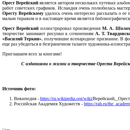
Орест Верейский
является автором нескольких путевых альбом
работ советских графиков. Исландия очень полюбилась мастер
Оресту Верейскому
удалось очень интересно рассказать о ее
малым тиражом и в настоящее время является библиографическ
Орест Верейский
иллюстрировал произведения
М. А. Шолохо
творчестве занимают рисунки к сочинениям
А. Т. Твардовск
«Василий Теркин»
, получившие всенародное признание. В ф
еще раз убедиться в безграничном таланте художника-иллюстра
Приглашаем всех за книгами!
С изданиями о жизни и творчестве Ореста Верейск
Источник фото:
Википедия -
https://ru.wikipedia.org/wiki/
Верейский,_Орест
Российская Академия Художеств -
https://rah.ru/the_aca