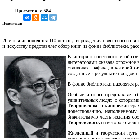
Просмотров: 584
Поделиться:
20 июля исполняется 110 лет со дня рождения известного сов
и искусству представляет обзор книг из фонда библиотеки, ра
В историю советского изобраз
литераторами оказала огромное 
станковая графика, в которой о
созданные в результате поездок
В фонде библиотеки находятся р
Особый интерес представляет с
удивительных людях, с которыми 
Твардовском
, о кинорежиссер
повествованию, наполненному 
Значительную часть издания сос
Твардовского,
из которого можн
Жизненный и творческий путь 
внимание автор уделяет книжно