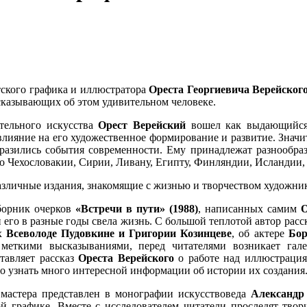
етского графика и иллюстратора
Ореста Георгиевича Верейског
ссказывающих об этом удивительном человеке.
ительного искусства
Орест Верейский
вошел как выдающийся 
влияние на его художественное формирование и развитие. Значи
тразились события современности. Ему принадлежат разнообраз
 по Чехословакии, Сирии, Ливану, Египту, Финляндии, Исландии
азличные издания, знакомящие с жизнью и творчеством художни
борник очерков
«Встречи в пути» (1988)
, написанных самим
О
его в разные годы свела жизнь. С большой теплотой автор расс
ах
Всеволоде Пудовкине и Григории Козинцеве
, об актере
Бор
меткими высказываниями, перед читателями возникает галер
тавляет рассказ
Ореста Верейского
о работе над иллюстраци
о узнать много интересной информации об истории их создания
мастера представлен в монографии искусствоведа
Александр
й графике. Вместе с исследователем читатели проследят тво