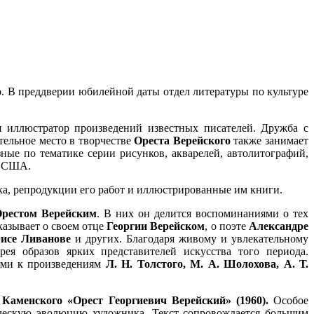
о
. В преддверии юбилейной даты отдел литературы по культуре
иллюстратор произведений известных писателей. Дружба с
тельное место в творчестве
Ореста Верейского
также занимает
ные по тематике серии рисунков, акварелей, автолитографий,
, США.
ка, репродукции его работ и иллюстрированные им книги.
рестом Верейским
. В них он делится воспоминаниями о тех
казывает о своем отце
Георгии Верейском
, о поэте
Александре
исе Ливанове
и других. Благодаря живому и увлекательному
ея образов ярких представителей искусства того периода.
ями к произведениям
Л. Н. Толстого, М. А. Шолохова, А. Т.
.
 Каменского «Орест Георгиевич Верейский» (1960).
Особое
рческую эволюцию художника. Текст сопровождается большим