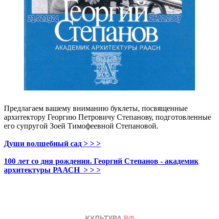
Предлагаем вашему вниманию буклеты, посвященные
архитектору Георгию Петровичу Степанову, подготовленные
его супругой Зоей Тимофеевной Степановой.
Души волшебный сад > > >
100 лет со дня рождения. Георгий Степанов - академик
архитектуры РААСН > > >