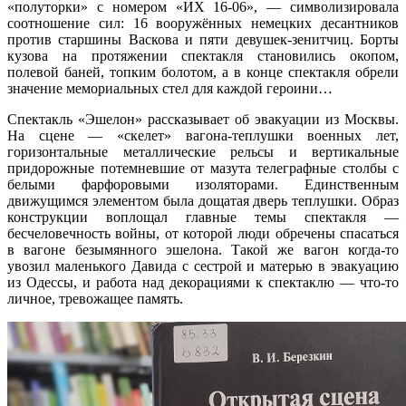
«полуторки» с номером «ИХ 16-06», — символизировала
соотношение сил: 16 вооружённых немецких десантников
против старшины Васкова и пяти девушек-зенитчиц. Борты
кузова на протяжении спектакля становились окопом,
полевой баней, топким болотом, а в конце спектакля обрели
значение мемориальных стел для каждой героини…
Спектакль «Эшелон» рассказывает об эвакуации из Москвы.
На сцене — «скелет» вагона-теплушки военных лет,
горизонтальные металлические рельсы и вертикальные
придорожные потемневшие от мазута телеграфные столбы с
белыми фарфоровыми изоляторами. Единственным
движущимся элементом была дощатая дверь теплушки. Образ
конструкции воплощал главные темы спектакля —
бесчеловечность войны, от которой люди обречены спасаться
в вагоне безымянного эшелона. Такой же вагон когда-то
увозил маленького Давида с сестрой и матерью в эвакуацию
из Одессы, и работа над декорациями к спектаклю — что-то
личное, тревожащее память.