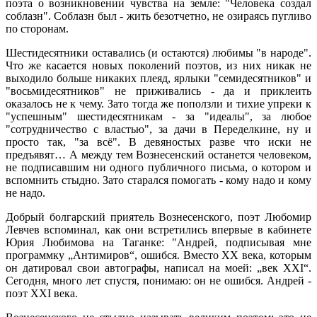
поэта о возникновении чувства на земле: "Человека создал
соблазн". Соблазн был - жить безотчетно, не озираясь пугливо
по сторонам.
Шестидесятники оставались (и остаются) любимы "в народе".
Что же касается новых поколений поэтов, из них никак не
выходило больше никаких плеяд, ярлыки "семидесятников" и
"восьмидесятников" не приживались - да и приклеить
оказалось не к чему. Зато тогда же поползли и тихие упреки к
"успешным" шестидесятникам - за "идеалы", за любое
"сотрудничество с властью", за дачи в Переделкине, ну и
просто так, "за всё". В девяностых разве что иски не
предъявят… А между тем Вознесенский останется человеком,
не подписавшим ни одного публичного письма, о котором и
вспомнить стыдно. Зато старался помогать - кому надо и кому
не надо.
Добрый болгарский приятель Вознесенского, поэт Любомир
Левчев вспоминал, как они встретились впервые в кабинете
Юрия Любимова на Таганке: "Андрей, подписывая мне
программку „Антимиров“, ошибся. Вместо XX века, которым
он датировал свои автографы, написал на моей: „век XXI“.
Сегодня, много лет спустя, понимаю: он не ошибся. Андрей -
поэт XXI века.