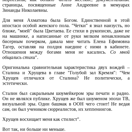
страницы, посвященные Анне Андреевне в мемуарах
Зинаиды Николаевны.
Для меня Ахматова была Богом. Единственной в этой
ипостаси особой женского пола. "Четки" я знал наизусть, но
ближе, "моей" была Цветаева. Ее стихи в рукописях, даже не
на машинке, а написанные от руки мелким ненаклонным
бисерным почерком, давала мне читать Елена Ефимовна
Тагер, оставляя на полдня наедине с ними в кабинете.
Отношения между богами меня не касались.
Со мной
общались стихи
".
Оригинальна сравнительная характеристика двух вождей –
Сталина и Хрущева в главе "Голубой зал Кремля": "Чем
Хрущев отличался от Сталина? Не политически, а
эстетически.
Сталин был сакральным шоумейкером эры печати и радио.
Он не являлся публике. Хрущев же был шоуменом эпохи ТВ,
визуальной эры. Один башмак в ООН чего стоит! Не ведая
сам, он был учеником сюрреалистов, их хеппенингов.
Хрущев восхищает меня как стилист".
Вот так, ни больше ни меньше.