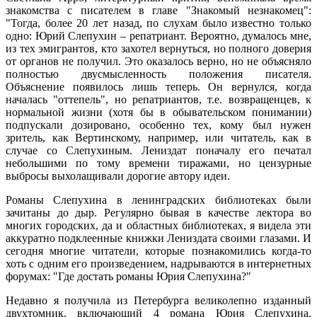
знакомства с писателем в главе "Знакомый незнакомец":
"Тогда, более 20 лет назад, по слухам было известно только
одно: Юрий Слепухин – репатриант. Вероятно, думалось мне,
из тех эмигрантов, кто захотел вернуться, но полного доверия
от органов не получил. Это оказалось верно, но не объясняло
полностью двусмысленность положения писателя.
Объяснение появилось лишь теперь. Он вернулся, когда
началась "оттепель", но репатриантов, т.е. возвращенцев, к
нормальной жизни (хотя бы в обывательском понимании)
подпускали дозировано, особенно тех, кому был нужен
зритель, как Вертинскому, например, или читатель, как в
случае со Слепухиным. Лениздат поначалу его печатал
небольшими по тому времени тиражами, но цензурные
выбросы выхолащивали дорогие автору идеи.
Романы Слепухина в ленинградских библиотеках были
зачитаны до дыр. Регулярно бывая в качестве лектора во
многих городских, да и областных библиотеках, я видела эти
аккуратно подклеенные книжки Лениздата своими глазами. И
сегодня многие читатели, которые познакомились когда-то
хоть с одним его произведением, надрываются в интернетных
форумах: "Где достать романы Юрия Слепухина?"
Недавно я получила из Петербурга великолепно изданный
двухтомник, включающий 4 романа Юрия Слепухина,