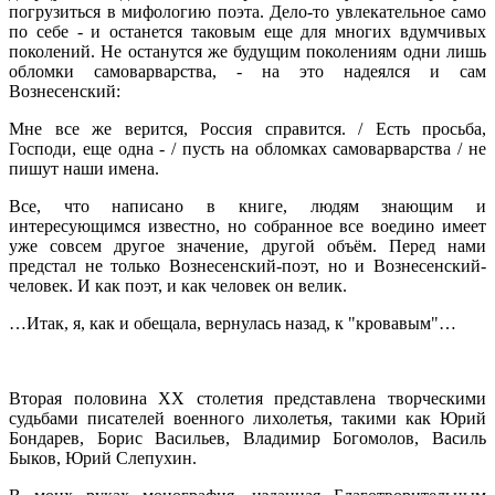
погрузиться в мифологию поэта. Дело-то увлекательное само
по себе - и останется таковым еще для многих вдумчивых
поколений. Не останутся же будущим поколениям одни лишь
обломки самоварварства, - на это надеялся и сам
Вознесенский:
Мне все же верится, Россия справится. / Есть просьба,
Господи, еще одна - / пусть на обломках самоварварства / не
пишут наши имена.
Все, что написано в книге, людям знающим и
интересующимся известно, но собранное все воедино имеет
уже совсем другое значение, другой объём. Перед нами
предстал не только Вознесенский-поэт, но и Вознесенский-
человек. И как поэт, и как человек он велик.
…Итак, я, как и обещала, вернулась назад, к "кровавым"…
Вторая половина XX столетия представлена творческими
судьбами писателей военного лихолетья, такими как Юрий
Бондарев, Борис Васильев, Владимир Богомолов, Василь
Быков, Юрий Слепухин.