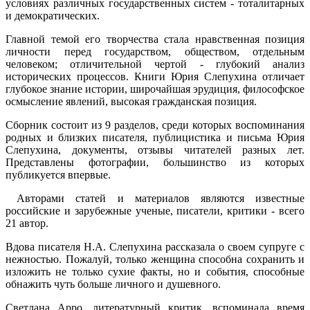
условиях различных государственных систем - тоталитарных
и демократических.
Главной темой его творчества стала нравственная позиция
личности перед государством, обществом, отдельным
человеком; отличительной чертой - глубокий анализ
исторических процессов. Книги Юрия Слепухина отличает
глубокое знание истории, широчайшая эрудиция, философское
осмысление явлений, высокая гражданская позиция.
Сборник состоит из 9 разделов, среди которых воспоминания
родных и близких писателя, публицистика и письма Юрия
Слепухина, документы, отзывы читателей разных лет.
Представлены фотографии, большинство из которых
публикуется впервые.
Авторами статей и материалов являются известные
российские и зарубежные ученые, писатели, критики - всего
21 автор.
Вдова писателя Н.А. Слепухина рассказала о своем супруге с
нежностью. Пожалуй, только женщина способна сохранить и
изложить не только сухие факты, но и события, способные
обнажить чуть больше личного и душевного.
Светлана Арро, литературный критик, вспоминала время