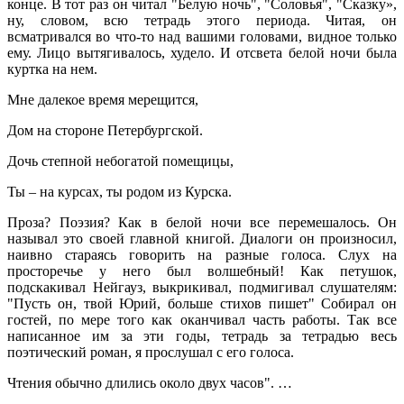
конце. В тот раз он читал "Белую ночь", "Соловья", "Сказку»,
ну, словом, всю тетрадь этого периода. Читая, он
всматривался во что-то над вашими головами, видное только
ему. Лицо вытягивалось, худело. И отсвета белой ночи была
куртка на нем.
Мне далекое время мерещится,
Дом на стороне Петербургской.
Дочь степной небогатой помещицы,
Ты – на курсах, ты родом из Курска.
Проза? Поэзия? Как в белой ночи все перемешалось. Он
называл это своей главной книгой. Диалоги он произносил,
наивно стараясь говорить на разные голоса. Слух на
просторечье у него был волшебный! Как петушок,
подскакивал Нейгауз, выкрикивал, подмигивал слушателям:
"Пусть он, твой Юрий, больше стихов пишет" Собирал он
гостей, по мере того как оканчивал часть работы. Так все
написанное им за эти годы, тетрадь за тетрадью весь
поэтический роман, я прослушал с его голоса.
Чтения обычно длились около двух часов". …