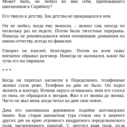
Может быть, он любил во мне себя, прибежавшего
школьником к Скрябину?
Его тянуло к детству. Зов детства не прекращался в нем.
Он не любил, когда ему звонили, – звонил сам, иногда по
нескольку раз на неделе. Потом были тягостные перерывы.
Никогда не рекомендовался моим опешившим домашним по
имени-отчеству, всегда по фамилии.
Говорил он взахлеб, безоглядно. Потом на всем скаку
внезапно обрывал разговор. Никогда не жаловался, какие бы
тучи его ни омрачали.
* * *
Когда он переехал насовсем в Переделкино, телефонные
звонки стали реже. Телефона на даче не было. Он ходил
звонить в контору. Ночная округа оглашалась эхом его голоса
из окна, он обращался к звездам. Жил я от звонка до звонка.
Часто он звал меня, когда читал на даче свое новое.
Дача его напоминала деревянное подобие шотландских
башен. Как старая шахматная тура стояла она в шеренге
других дач на краю огромного квадратного переделкинского
поля, расчерченного пахотой. С другого края поля, из-за