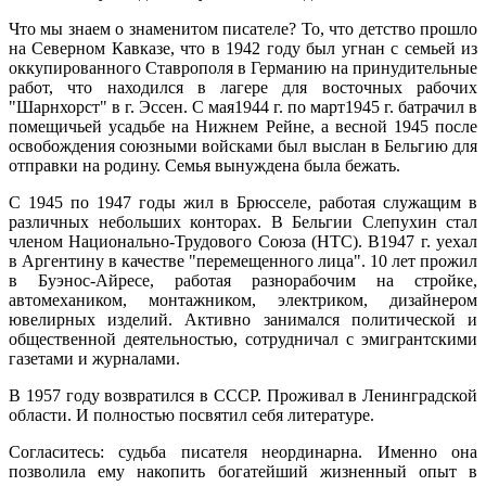
Что мы знаем о знаменитом писателе? То, что детство прошло
на Северном Кавказе, что в 1942 году был угнан с семьей из
оккупированного Ставрополя в Германию на принудительные
работ, что находился в лагере для восточных рабочих
"Шарнхорст" в г. Эссен. С мая1944 г. по март1945 г. батрачил в
помещичьей усадьбе на Нижнем Рейне, а весной 1945 после
освобождения союзными войсками был выслан в Бельгию для
отправки на родину. Семья вынуждена была бежать.
С 1945 по 1947 годы жил в Брюсселе, работая служащим в
различных небольших конторах. В Бельгии Слепухин стал
членом Национально-Трудового Союза (НТС). В1947 г. уехал
в Аргентину в качестве "перемещенного лица". 10 лет прожил
в Буэнос-Айресе, работая разнорабочим на стройке,
автомехаником, монтажником, электриком, дизайнером
ювелирных изделий. Активно занимался политической и
общественной деятельностью, сотрудничал с эмигрантскими
газетами и журналами.
В 1957 году возвратился в СССР. Проживал в Ленинградской
области. И полностью посвятил себя литературе.
Согласитесь: судьба писателя неординарна. Именно она
позволила ему накопить богатейший жизненный опыт в