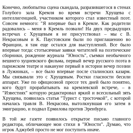
Конечно, любопытна сцена скандала, разразившегося в стенах
Голубого зала Кремля во время встречи Хрущева с
интеллигенцией, участником которого стал известный поэт.
Совсем немного: "Я впервые был в Кремле. Как родители
радовались – меня в Кремль позвали! На двух предыдущих
встречах с Хрущевым я не присутствовал – мы с В.
Некрасовым и К. Паустовским были по приглашению во
Франции, я там еще остался для выступлений. Все было
впервые тогда: стотысячные заявки читателей на поэтические
сборники, рождение журнала "Юность", съемки необычного
вешнего хуциевского фильма, первый вечер русского поэта в
парижском театре и накануне первый в истории вечер поэзии
в Лужниках, – все было впервые после сталинских казарм.
Мы связывали это с Хрущевым. Ростки гласности бесили
аппарат. Уже по официозной прессе тех дней было понятно,
кого будут прорабатывать на кремлевской встрече, – в
"Известиях" которую редактировал яркий и всесильный зять
Хрущева, появилась статья "Турист с тросточкой", с которой
началась травля В. Некрасова, вытолкнувшая его затем в
эмиграцию, и подвал Ермилова против Эренбурга.
В той же газете появилось открытое письмо главного
редактора, обличающее мои стихи в "Юности". Думаю, что
игрок Аджубей просто не мог поступить иначе.