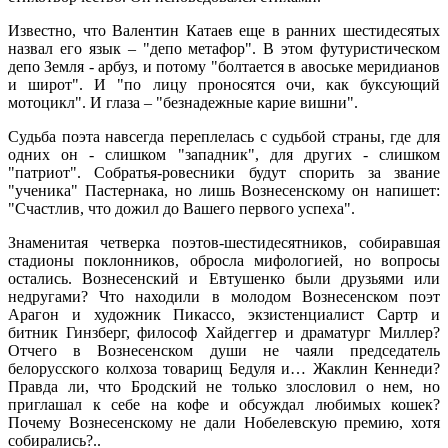
Известно, что Валентин Катаев еще в ранних шестидесятых
назвал его язык – "депо метафор". В этом футуристическом
депо Земля - арбуз, и потому "болтается в авоське меридианов
и широт". И "по лицу проносятся очи, как буксующий
мотоцикл". И глаза – "безнадежные карие вишни".
Судьба поэта навсегда переплелась с судьбой страны, где для
одних он - слишком "западник", для других - слишком
"патриот". Собратья-ровесники будут спорить за звание
"ученика" Пастернака, но лишь Вознесенскому он напишет:
"Счастлив, что дожил до Вашего первого успеха".
Знаменитая четверка поэтов-шестидесятников, собиравшая
стадионы поклонников, обросла мифологией, но вопросы
остались. Вознесенский и Евтушенко были друзьями или
недругами? Что находили в молодом Вознесенском поэт
Арагон и художник Пикассо, экзистенциалист Сартр и
битник Гинзберг, философ Хайдеггер и драматург Миллер?
Отчего в Вознесенском души не чаяли председатель
белорусского колхоза товарищ Бедуля и… Жаклин Кеннеди?
Правда ли, что Бродский не только злословил о нем, но
приглашал к себе на кофе и обсуждал любимых кошек?
Почему Вознесенскому не дали Нобелевскую премию, хотя
собирались?..