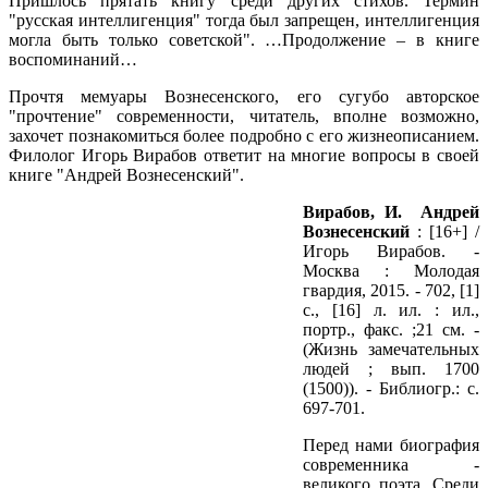
Пришлось прятать книгу среди других стихов. Термин
"русская интеллигенция" тогда был запрещен, интеллигенция
могла быть только советской". …Продолжение – в книге
воспоминаний…
Прочтя мемуары Вознесенского, его сугубо авторское
"прочтение" современности, читатель, вполне возможно,
захочет познакомиться более подробно с его жизнеописанием.
Филолог Игорь Вирабов ответит на многие вопросы в своей
книге "Андрей Вознесенский".
Вирабов, И. Андрей
Вознесенский
: [16+] /
Игорь Вирабов. -
Москва : Молодая
гвардия, 2015. - 702, [1]
с., [16] л. ил. : ил.,
портр., факс. ;21 см. -
(Жизнь замечательных
людей ; вып. 1700
(1500)). - Библиогр.: с.
697-701.
Перед нами биография
современника -
великого поэта. Среди