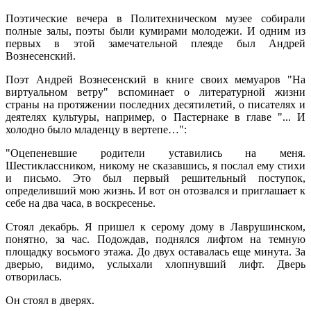
Поэтические вечера в Политехническом музее собирали
полные залы, поэты были кумирами молодежи. И одним из
первых в этой замечательной плеяде был Андрей
Вознесенский.
Поэт Андрей Вознесенский в книге своих мемуаров "На
виртуальном ветру" вспоминает о литературной жизни
страны на протяжении последних десятилетий, о писателях и
деятелях культуры, например, о Пастернаке в главе "... И
холодно было младенцу в вертепе…":
"Оцепеневшие родители уставились на меня.
Шестиклассником, никому не сказавшись, я послал ему стихи
и письмо. Это был первый решительный поступок,
определивший мою жизнь. И вот он отозвался и приглашает к
себе на два часа, в воскресенье.
Стоял декабрь. Я пришел к серому дому в Лаврушинском,
понятно, за час. Подождав, поднялся лифтом на темную
площадку восьмого этажа. До двух оставалась еще минута. За
дверью, видимо, услыхали хлопнувший лифт. Дверь
отворилась.
Он стоял в дверях.