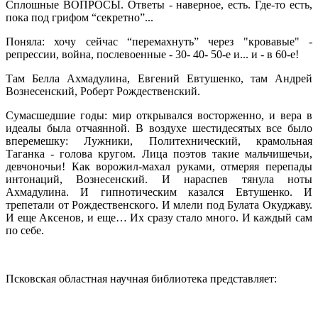
Сплошные ВОПРОСЫ. Ответы - наверное, есть. Где-то есть,
пока под грифом “секретно”...
Поняла: хочу сейчас “перемахнуть” через "кровавые" -
репрессии, война, послевоенные - 30- 40- 50-е и... и - в 60-е!
Там Белла Ахмадулина, Евгений Евтушенко, там Андрей
Вознесенский, Роберт Рождественский.
Сумасшедшие годы: мир открывался восторженно, и вера в
идеалы была отчаянной. В воздухе шестидесятых все было
вперемешку: Лужники, Политехнический, крамольная
Таганка - голова кругом. Лица поэтов такие мальчишечьи,
девчоночьи! Как ворожил-махал руками, отмеряя перепады
интонаций, Вознесенский. И нараспев тянула ноты
Ахмадулина. И гипнотическим казался Евтушенко. И
трепетали от Рождественского. И млели под Булата Окуджаву.
И еще Аксенов, и еще… Их сразу стало много. И каждый сам
по себе.
Псковская областная научная библиотека представляет: