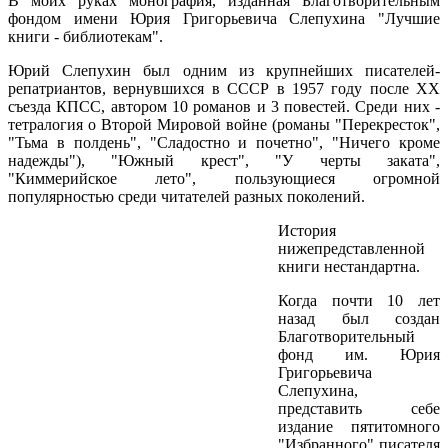
В моих руках монография, изданная Благотворительным
фондом имени Юрия Григорьевича Слепухина "Лучшие
книги - библиотекам".
Юрий Слепухин был одним из крупнейших писателей-
репатриантов, вернувшихся в СССР в 1957 году после ХХ
съезда КПСС, автором 10 романов и 3 повестей. Среди них -
тетралогия о Второй Мировой войне (романы "Перекресток",
"Тьма в полдень", "Сладостно и почетно", "Ничего кроме
надежды"), "Южный крест", "У черты заката",
"Киммерийское лето", пользующиеся огромной
популярностью среди читателей разных поколений.
История
нижепредставленной
книги нестандартна.
Когда почти 10 лет
назад был создан
Благотворительный
фонд им. Юрия
Григорьевича
Слепухина,
представить себе
издание пятитомного
"Избранного" писателя