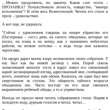
…Можно продолжить, но закончу. Каков слог поэта –
ПРОЗАИКА? Почувствовали легкость, изящество, "манеру
исполнения"? В этом весь Вознесенский. Читать его стихи и
прозу – удовольствие.
А вот еще, не удержусь:
"Сейчас с удивлением глядишь на нищее убранство его
(Пастернака – сост.) дачи, на сапоги обходчика, которые он
носил, на плащ и на кепку, как у нынешних небогатых
работяг, на низкие потолки – а ведь тогда они казались
чертогами.
Он щедро дарил моему взору великолепие своих собратьев. У
нас был как бы немой заговор с ним. Порой сквозь
захмелевший монолог тоста я вдруг ловил его смешливый
карий заговорщицкий взгляд, адресованный мне, сообщавший
нечто, понятное лишь нам обоим. Казалось, он один был мне
сверстником за столом. Эта общность тайного возраста
объединяла нас. Часто восторг на его лице сменялся
выражением ребячьей обиды, а то и упрямством.
Иногда он просил меня читать собравшимся стихи. Ныряя в
холодную воду, дурным голосом я читал, читал…