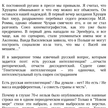
К постоянной ругани в прессе мы привыкли. Я считал, что
Хрущева обманывают и что ему можно все объяснить. Он
оставался нашей надеждой. В первый вечер заседания Хрущев
был хмур, раздраженно перебивал седого режиссера М.И.
Ромма, однако обаяние Чухрая смягчило его, и он не стал
разгонять Союз кинематографистов, как это уже было
предрешено. В первый день нападали на Эренбурга, и все
чаще, как по сценарию, стали упоминаться имена мое и
Аксенова. Ванда Василевская заявила, что в Польше не могут
построить социализм из-за того, что мы с Васей им
мешаем…"
И в завершение темы извечный русский вопрос, которым
задается поэт: есть русская интеллигенция? ...отчасти
риторический, отчасти диссидентский. Судите сами:
"Генетическая интеллигенция – это одиночки, чей
интеллектуальный путь озарен состраданием
Есть русская интеллигенция? / Вы думали - нет? Но есть / Не
масса индифферентная, / а совесть страны и честь".
Почему в глухие 70-е нельзя было опубликовать эти наивные
строки ни в одном периодическом издании? Только в "Новом
мире" стихи эти набрали, а потом выбросили из верстки.