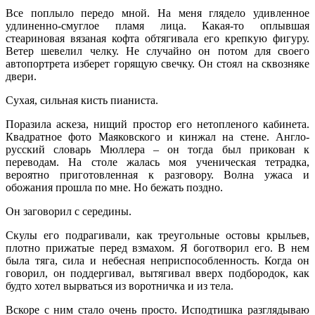
Все поплыло передо мной. На меня глядело удивленное
удлиненно-смуглое пламя лица. Какая-то оплывшая
стеариновая вязаная кофта обтягивала его крепкую фигуру.
Ветер шевелил челку. Не случайно он потом для своего
автопортрета изберет горящую свечку. Он стоял на сквозняке
двери.
Сухая, сильная кисть пианиста.
Поразила аскеза, нищий простор его нетопленого кабинета.
Квадратное фото Маяковского и кинжал на стене. Англо-
русский словарь Мюллера – он тогда был прикован к
переводам. На столе жалась моя ученическая тетрадка,
вероятно приготовленная к разговору. Волна ужаса и
обожания прошла по мне. Но бежать поздно.
Он заговорил с середины.
Скулы его подрагивали, как треугольные остовы крыльев,
плотно прижатые перед взмахом. Я боготворил его. В нем
была тяга, сила и небесная неприспособленность. Когда он
говорил, он поддергивал, вытягивал вверх подбородок, как
будто хотел вырваться из воротничка и из тела.
Вскоре с ним стало очень просто. Исподтишка разглядываю