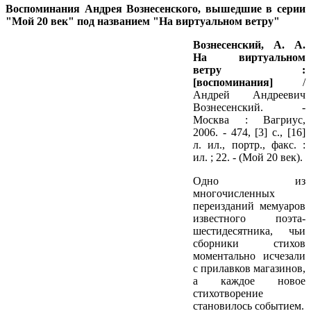
Воспоминания Андрея Вознесенского, вышедшие в серии
"Мой 20 век" под названием "На виртуальном ветру"
Вознесенский, А. А.
На виртуальном
ветру :
[воспоминания]
/
Андрей Андреевич
Вознесенский. -
Москва : Вагриус,
2006. - 474, [3] с., [16]
л. ил., портр., факс. :
ил. ; 22. - (Мой 20 век).
Одно из
многочисленных
переизданий мемуаров
известного поэта-
шестидесятника, чьи
сборники стихов
моментально исчезали
с прилавков магазинов,
а каждое новое
стихотворение
становилось событием.