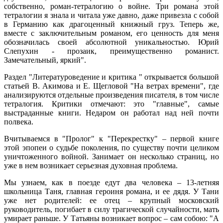
собственно, роман-тетралогию о войне. Три романа этой
тетралогии я знала и читала уже давно, даже привезла с собой
в Германию как драгоценный книжный груз. Теперь же,
вместе с заключительным романом, его ценность для меня
обозначилась своей абсолютной уникальностью. Юрий
Слепухин - прозаик, преимущественно романист.
Замечательный, яркий".
Раздел "Литературоведение и критика " открывается большой
статьей В. Акимова и Е. Щегловой "На ветрах времени", где
анализируются отдельные произведения писателя, в том числе
тетралогия. Критики отмечают: это "главные", самые
выстраданные книги. Недаром он работал над ней почти
полвека.
Вчитываемся в "Пролог" к "Перекрестку" – первой книге
этой эпопеи о судьбе поколения, по существу почти целиком
уничтоженного войной. Занимает он несколько страниц, но
уже в нем возникает серьезная духовная проблема.
Мы узнаем, как в поезде едут два человека – 13-летняя
школьница Таня, главная героиня романа, и ее дядя. У Тани
уже нет родителей: ее отец – крупный московский
руководитель, погибает в силу трагической случайности, мать
умирает раньше. У Татьяны возникает вопрос – сам собою: "А