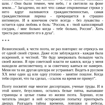
шли. / Они были темнее, чем небо, / и светлели на фоне
земли…" Загадочно, но вот что: самые откровенные строки у
него вдруг наливаются гражданственностью, самая
гражданственная лирика - превращается в страшно
интимную. И в конечном счете всегда - без лукавства -
остается одна любовь и боль: "Россия, я - твой капиллярный
сосудик, / мне больно когда - тебе больно, Россия". Хоть
триста раз запишите его в духа".
* * *
Вознесенский, к чести поэта, не раз повторял: не отрекусь ни
от одной своей строки. Даже если заблуждался - каждая была
искренней, и честной. "Не буду зачеркивать большую часть
своей жизни. Я при советской власти не каялся, когда у меня
находили антисоветчину, и за советчину каяться не намерен.
Меня ни та ни другая цензура не устраивает. Видеть в русском
XX веке один ад или одну утопию - занятие пошлое. Когда
тебя спросят, что ты сделал, - ссылок на время не примут".
Поэту посвятят еще многие диссертации, ученые труды. И в
этой книге, безусловно, остались белые пятна, выпавшие
страницы и целые главы из жизни поэта. Хорошо, если
читатель увидит в ней осторожную попытку приоткрыть
дверцу. Разгадать тайны времени, ловушки и ребусы,