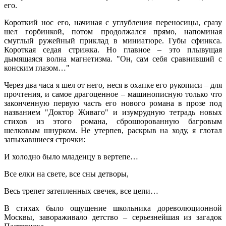
его.
Короткий нос его, начиная с углубления переносицы, сразу
шел горбинкой, потом продолжался прямо, напоминая
смуглый ружейный приклад в миниатюре. Губы сфинкса.
Короткая седая стрижка. Но главное – это плывущая
дымящаяся волна магнетизма. "Он, сам себя сравнивший с
конским глазом…"
Через два часа я шел от него, неся в охапке его рукописи – для
прочтения, и самое драгоценное – машинописную только что
законченную первую часть его нового романа в прозе под
названием "Доктор Живаго" и изумрудную тетрадь новых
стихов из этого романа, сброшюрованную багровым
шелковым шнурком. Не утерпев, раскрыв на ходу, я глотал
запыхавшиеся строчки:
И холодно было младенцу в вертепе…
Все елки на свете, все сны детворы,
Весь трепет затепленных свечек, все цепи…
В стихах было ощущение школьника дореволюционной
Москвы, завораживало детство – серьезнейшая из загадок