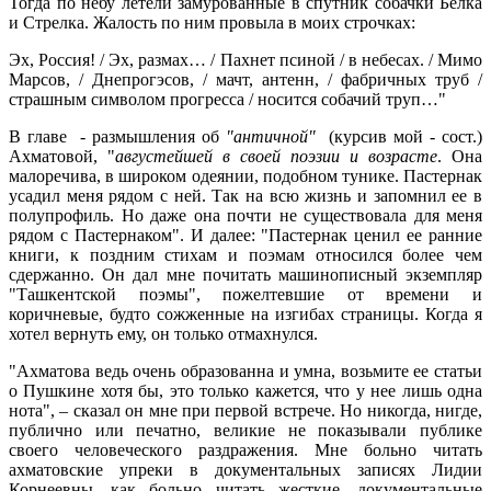
Тогда по небу летели замурованные в спутник собачки Белка
и Стрелка. Жалость по ним провыла в моих строчках:
Эх, Россия! / Эх, размах… / Пахнет псиной / в небесах. / Мимо
Марсов, / Днепрогэсов, / мачт, антенн, / фабричных труб /
страшным символом прогресса / носится собачий труп…"
В главе - размышления об
"античной"
(курсив мой - сост.)
Ахматовой, "
августейшей в своей поэзии и возрасте
. Она
малоречива, в широком одеянии, подобном тунике. Пастернак
усадил меня рядом с ней. Так на всю жизнь и запомнил ее в
полупрофиль. Но даже она почти не существовала для меня
рядом с Пастернаком". И далее: "Пастернак ценил ее ранние
книги, к поздним стихам и поэмам относился более чем
сдержанно. Он дал мне почитать машинописный экземпляр
"Ташкентской поэмы", пожелтевшие от времени и
коричневые, будто сожженные на изгибах страницы. Когда я
хотел вернуть ему, он только отмахнулся.
"Ахматова ведь очень образованна и умна, возьмите ее статьи
о Пушкине хотя бы, это только кажется, что у нее лишь одна
нота", – сказал он мне при первой встрече. Но никогда, нигде,
публично или печатно, великие не показывали публике
своего человеческого раздражения. Мне больно читать
ахматовские упреки в документальных записях Лидии
Корнеевны, как больно читать жесткие, документальные