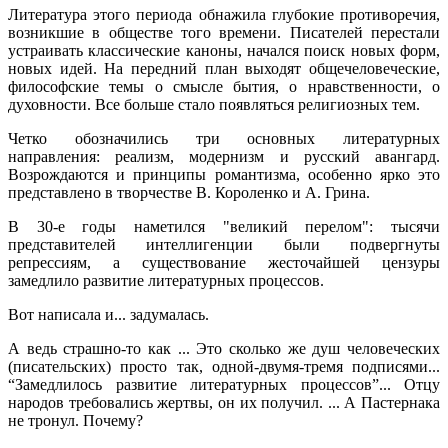
Литература этого периода обнажила глубокие противоречия,
возникшие в обществе того времени. Писателей перестали
устраивать классические каноны, начался поиск новых форм,
новых идей. На передний план выходят общечеловеческие,
философские темы о смысле бытия, о нравственности, о
духовности. Все больше стало появляться религиозных тем.
Четко обозначились три основных литературных
направления: реализм, модернизм и русский авангард.
Возрождаются и принципы романтизма, особенно ярко это
представлено в творчестве В. Короленко и А. Грина.
В 30-е годы наметился "великий перелом": тысячи
представителей интеллигенции были подвергнуты
репрессиям, а существование жесточайшей цензуры
замедлило развитие литературных процессов.
Вот написала и... задумалась.
А ведь страшно-то как ... Это сколько же душ человеческих
(писательских) просто так, одной-двумя-тремя подписями...
“Замедлилось развитие литературных процессов”... Отцу
народов требовались жертвы, он их получил. ... А Пастернака
не тронул. Почему?