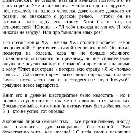
Вознесенского не стыдно называть великим поэтом: это не
фигура речи. Уже и поколения сменились одно за другим, а
нет, пожалуй, ни одного человека, даже самого далекого от
поэзии, но знакомого с русской речью, - чтобы он не
вспомнил хоть одну его строку. Хотя бы и эти, из
ленкомовской "Юноны", - "Я тебя никогда не увижу. Я тебя
никогда не забуду". Или про "миллион алых роз".
Его поэзия конца XX - начала XXI столетия остается самой
неоцененной. Еще точнее - самой непрочитанной. Он писал,
несмотря на болезнь, едва ли не больше обычного.
Поклонники оставались по-прежнему, но все сильнее было
ощущение неуслышанности. Страной и временем, впавшими
в кому. "Ржет вся страна, / потеряв всю страну. / Я ж - только
голос…" Собственно время всего лишь оправдывало давнее
"чутье" поэта - это еще из шестидесятых: "чую Кучума!",
грядущее новое варварство.
Книг его в далекие шестидесятые было недостать - но и
полвека спустя они все так же не залеживаются на полках.
Восьмитомный семитомник (к пятому тому был добавлен том
5+) - кто не успел, тот опоздал.
Любовная лирика семидесятых - все пронзительнее, иногда
она становится душераздирающе безысходной. "Как
божественно жить, как нелепо! / С неба хлопья намокшие