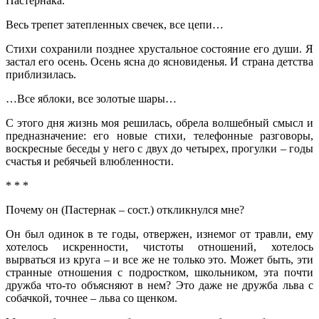
Пастернака.
Весь трепет затепленных свечек, все цепи…
Стихи сохранили позднее хрустальное состояние его души. Я
застал его осень. Осень ясна до ясновиденья. И страна детства
приблизилась.
…Все яблоки, все золотые шары…
С этого дня жизнь моя решилась, обрела волшебный смысл и
предназначение: его новые стихи, телефонные разговоры,
воскресные беседы у него с двух до четырех, прогулки – годы
счастья и ребячьей влюбленности.
* * *
Почему он (Пастернак – сост.) откликнулся мне?
Он был одинок в те годы, отвержен, изнемог от травли, ему
хотелось искренности, чистоты отношений, хотелось
вырваться из круга – и все же не только это. Может быть, эти
странные отношения с подростком, школьником, эта почти
дружба что-то объясняют в нем? Это даже не дружба льва с
собачкой, точнее – льва со щенком.