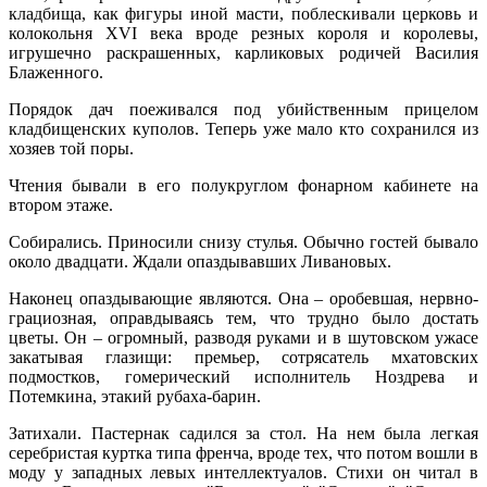
кладбища, как фигуры иной масти, поблескивали церковь и
колокольня XVI века вроде резных короля и королевы,
игрушечно раскрашенных, карликовых родичей Василия
Блаженного.
Порядок дач поеживался под убийственным прицелом
кладбищенских куполов. Теперь уже мало кто сохранился из
хозяев той поры.
Чтения бывали в его полукруглом фонарном кабинете на
втором этаже.
Собирались. Приносили снизу стулья. Обычно гостей бывало
около двадцати. Ждали опаздывавших Ливановых.
Наконец опаздывающие являются. Она – оробевшая, нервно-
грациозная, оправдываясь тем, что трудно было достать
цветы. Он – огромный, разводя руками и в шутовском ужасе
закатывая глазищи: премьер, сотрясатель мхатовских
подмостков, гомерический исполнитель Ноздрева и
Потемкина, этакий рубаха-барин.
Затихали. Пастернак садился за стол. На нем была легкая
серебристая куртка типа френча, вроде тех, что потом вошли в
моду у западных левых интеллектуалов. Стихи он читал в