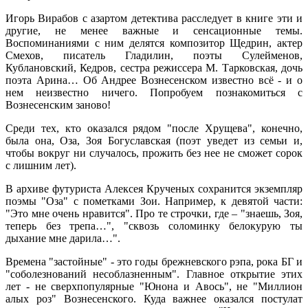
Игорь Вирабов с азартом детектива расследует в книге эти и
другие, не менее важные и сенсационные темы.
Воспоминаниями с ним делятся композитор Щедрин, актер
Смехов, писатель Гладилин, поэты Сулейменов,
Кублановский, Кедров, сестра режиссера М. Тарковская, дочь
поэта Арина… Об Андрее Вознесенском известно всё - и о
нем неизвестно ничего. Попробуем познакомиться с
Вознесенским заново!
Среди тех, кто оказался рядом "после Хрущева", конечно,
была она, Оза, Зоя Богуславская (поэт уведет из семьи и,
чтобы вокруг ни случалось, прожить без нее не сможет сорок
с лишним лет).
В архиве футуриста Алексея Крученых сохранится экземпляр
поэмы "Оза" с пометками Зои. Например, к девятой части:
"Это мне очень нравится". Про те строчки, где – "знаешь, Зоя,
теперь без трепа…", "сквозь соломинку белокурую ты
дыхание мне дарила…".
Времена "застойные" - это годы брежневского рэпа, рока БГ и
"соболезнований несоблазненным". Главное открытие этих
лет - не сверхпопулярные "Юнона и Авось", не "Миллион
алых роз" Вознесенского. Куда важнее оказался постулат