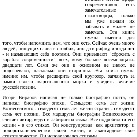
современников есть
замечательные
стихотворцы, только
мы уже начали их
забывать и можем не
замечать. Эта книга
нужна именно для
того, чтобы напомнить нам, что они есть. Сейчас очень много
людей, пишущих слова в столбик, иногда в рифму, иногда нет
- и называющих себя поэтами. Они призывают "сбросить с
корабля современности" всех, кому больше восемнадцати-
двадцати лет. Сами же они в основном не знают, не
подозревают, насколько они вторичны. Эта книга нужна
именно им, чтобы расширить свой кругозор, заглянуть за
рамки своего маргинального мирка и увидеть величие
русской поэзии.
Игорь Вирабов написал не только биографию поэта, он
написал биографию эпохи. Семьдесят семь лет жизни
Вознесенского - семьдесят семь лет жизни страны - семьдесят
семь лет поэзии. Все маршруты биографии Вознесенского,
считает автор, ведут в лабиринты языка. Все подробности его
жизни - в его стихах. Он конструировал, как архитектор, и
повороты-перекрестки своей жизни, и авангардное свое
стихотворчество. Он исповедовался стихами.