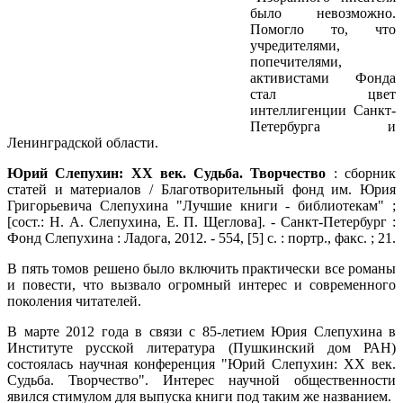
было невозможно.
Помогло то, что
учредителями,
попечителями,
активистами Фонда
стал цвет
интеллигенции Санкт-
Петербурга и
Ленинградской области.
Юрий Слепухин: XX век. Судьба. Творчество
: сборник
статей и материалов / Благотворительный фонд им. Юрия
Григорьевича Слепухина "Лучшие книги - библиотекам" ;
[сост.: Н. А. Слепухина, Е. П. Щеглова]. - Санкт-Петербург :
Фонд Слепухина : Ладога, 2012. - 554, [5] с. : портр., факс. ; 21.
В пять томов решено было включить практически все романы
и повести, что вызвало огромный интерес и современного
поколения читателей.
В марте 2012 года в связи с 85-летием Юрия Слепухина в
Институте русской литература (Пушкинский дом РАН)
состоялась научная конференция "Юрий Слепухин: XX век.
Судьба. Творчество". Интерес научной общественности
явился стимулом для выпуска книги под таким же названием.