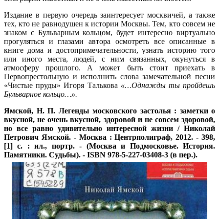
Издание в первую очередь заинтересует москвичей, а также
тех, кто не равнодушен к истории Москвы. Тем, кто совсем не
знаком с Бульварным кольцом, будет интересно виртуально
прогуляться и глазами автора осмотреть все описанные в
книге дома и достопримечательности, узнать историю того
или иного места, людей, с ним связанных, окунуться в
атмосферу прошлого. А может быть стоит приехать в
Первопрестольную и исполнить слова замечательной песни
«Чистые пруды» Игоря Талькова
«…Однажды ты пройдешь
Бульварное кольцо…».
Ямской, Н. П.
Легенды московского застолья : заметки о
вкусной, не очень вкусной, здоровой и не совсем здоровой,
но все равно удивительно интересной жизни / Николай
Петрович Ямской. - Москва : Центрполиграф, 2012. - 398,
[1] с. : ил., портр. - (Москва и Подмосковье. История.
Памятники. Судьбы). - ISBN 978-5-227-03408-3 (в пер.).