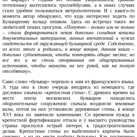
потихоньку вытеснялись троллейбусами, а в иных случаях
стало удобнее пользоваться метрополитеном. И с какого-то
момента автор обнаружил, что куда интереснее ходить по
Бульварному кольцу пешком. Здесь он встречал таких же
любителей пеших прогулок.
«Попутно – вольно или не вольно
– стала формироваться некая довольно солидная копилка
документальных материалов, личных впечатлений и чужих
свидетельств об окружающей бульварной среде. Собственно,
из всего этого и родилась, в конце концов, данная книга –
довольно субъективная, чтобы повторять общие места; но
все же и не столь оторванная от общепризнанных
источников, чтобы махнуть на нее рукой, как на полную
отсебятину».
Само слово «бульвар» перешло к нам из французского языка.
А туда оно в свою очередь внедрись из немецкого, где
дословно означало «крепостная стена». С древних времен на
месте ленты московских бульваров находились
оборонительные сооружения: сначала воздвигли земляные
валы, потом на них установили деревянные стены, в конце
XVI века их заменили каменными. Со временем нужда в
крепостной фортификации отпала и у высшего руководства
страны проснулся острый интерес к градостроительным
делам. Крепостные стены из выбеленного кирпича были
снесены, а на их месте разбиты бульвары. Как постепенно