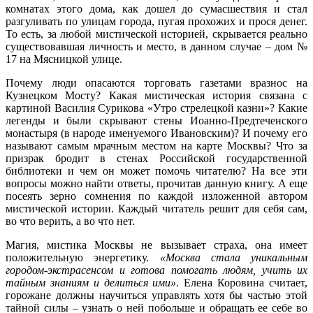
комнатах этого дома, как дошел до сумасшествия и стал
разгуливать по улицам города, пугая прохожих и прося денег.
То есть, за любой мистической историей, скрывается реально
существовавшая личность и место, в данном случае – дом №
17 на Мясницкой улице.
Почему люди опасаются торговать газетами вразнос на
Кузнецком Мосту? Какая мистическая история связана с
картиной Василия Сурикова «Утро стрелецкой казни»? Какие
легенды и были скрывают стены Иоанно-Предтеченского
монастыря (в народе именуемого Ивановским)? И почему его
называют самым мрачным местом на карте Москвы? Что за
призрак бродит в стенах Российской государственной
библиотеки и чем он может помочь читателю? На все эти
вопросы можно найти ответы, прочитав данную книгу. А еще
посеять зерно сомнения по каждой изложенной автором
мистической истории. Каждый читатель решит для себя сам,
во что верить, а во что нет.
Магия, мистика Москвы не вызывает страха, она имеет
положительную энергетику.
«Москва стала уникальным
городом-экстрасенсом и готова помогать людям, учить их
тайным знаниям и делиться ими»
. Елена Коровина считает,
горожане должны научиться управлять хотя бы частью этой
тайной силы – узнать о ней побольше и обращать ее себе во