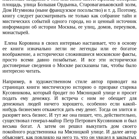
площадь, улица Большая Ордынка, Староваганьковский холм,
Дом Игумнова (ныне французское посольство) и т. д. Поэтому,
книгу следует рассматривать не только как собрание тайн и
мистических событий одного города, но и ценный источник
информации об истории Москвы, ее улиц, домов, переулков,
монастырей.
Елена Коровина в своих интервью настаивает, что в основу
ее книги изначально легли не легенды или ее богатое
воображение, а исторически сложившиеся московские факты,
просто всеми давно позабытые. И все эти исторически
достоверные сведения о Москве рассказаны так, чтобы было
интересно читать.
Например, в художественном стиле автор приводит на
страницах книги мистическую историю о призраке старика
Кусовникова, который бродит по Мясницкой улице и просит
подать ему денежку. И встреча с ним не обещает для
денежных людей ничего хорошего, особенно если какой-
нибудь бизнесмен откажется дать ему денег. Тогда он злится и
разоряет весь бизнес. И тут же она пишет, что, действительно,
существовал генерал-майор Петр Петрович Кусовников и был
весьма богат. А затем он решил выкупить дом своего
покойного родственника на Мясницкой улице. И далее автор
объясняет, как повлияло на него то, что он увидел в закрытых