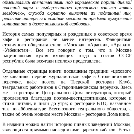
обменивались впечатлениями под королевские порции дивной
паюсной икры и выдержанного армянского коньяка «пять
звездочек», служба скрытно выявляла их подлинный лик,
реальные интересы и «слабые места» на предмет «углубления
контактов» и даже возможной вербовки».
История самых популярных и рожденных в советское время
кафе и ресторанов не менее интересна. Фаворитами
столичного общепита стали «Москва», «Арагви», «Арарат»,
«Узбекистан». Все это говорит о том, что в Москве
национальная кухня входящих тогда в состав СССР
республик была все-таки неплохо представлена.
Отдельные страницы книги посвящены традиции «цехового
кучкования»: первое журналистское кафе в Столешниковом
переулке, кафе поэтов на Тверской, ресторан Клуба
театральных работников в Старопименовском переулке. Здесь
же – о ресторане Центрального Дома литераторов, который
прославился благодаря поэтам-шестидесятникам, которые и
стихи читали, и пили до утра; о ресторане ВТО, названном
так по аббревиатуре Всесоюзного театрального общества, а
также об очень модном месте Москвы – ресторане Дома кино.
В издании можно найти историю пивных заведений Москвы,
являющихся прямыми наследниками царских кабаков. Есть в