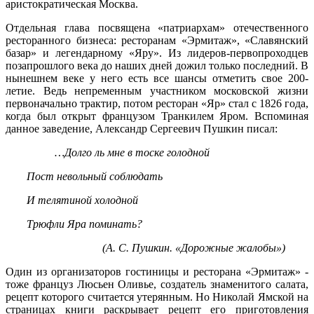
аристократическая Москва.
Отдельная глава посвящена «патриархам» отечественного
ресторанного бизнеса: ресторанам «Эрмитаж», «Славянский
базар» и легендарному «Яру». Из лидеров-первопроходцев
позапрошлого века до наших дней дожил только последний. В
нынешнем веке у него есть все шансы отметить свое 200-
летие. Ведь непременным участником московской жизни
первоначально трактир, потом ресторан «Яр» стал с 1826 года,
когда был открыт французом Транкилем Яром. Вспоминая
данное заведение, Александр Сергеевич Пушкин писал:
…Долго ль мне в тоске голодной
Пост невольный соблюдать
И телятиной холодной
Трюфли Яра поминать?
(А. С. Пушкин. «Дорожные жалобы»)
Один из организаторов гостиницы и ресторана «Эрмитаж» -
тоже француз Люсьен Оливье, создатель знаменитого салата,
рецепт которого считается утерянным. Но Николай Ямской на
страницах книги раскрывает рецепт его приготовления