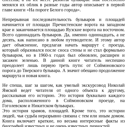
менялся их облик в разные годы автор описывает в первой
главе книги «На пороге Белого города».
Непрерывная последовательность бульваров и площадей
начинается от площади Пречистенские ворота на западном
крае и заканчивается площадью Яузские ворота на восточном.
Всего одиннадцать бульваров. Да, именно одиннадцать, а не
десять, как написано в любом путеводителе. И этому автор
дает объяснение, предлагая начать маршрут с проезда,
который образовался после сноса стены и не стал формально
бульваром, но в 1960-х годах был обновлен, расширен и
засажен зеленью. В данной книге читатель неспешно
преодолеет лишь первую треть пути: от Соймоновского
порога до Тверского бульвара. А значит обещано продолжение
маршрута и новая книга.
Не спеша, шаг за шагом, как умелый экскурсовод Николай
Ямской ведет читателя от одного объекта к другому,
рассказывая его историю. Это история буквально каждого
дома, расположенного в Соймоновском проезде, на
Гоголевском и Никитском бульварах.
Это история храмов, площадей. Кроме того, это истории
людей, чья судьба неразрывно связана с тем или иным домом.
Книга включает краткие, но весьма интересные факты из
биографий известных и не очень известных личностей.