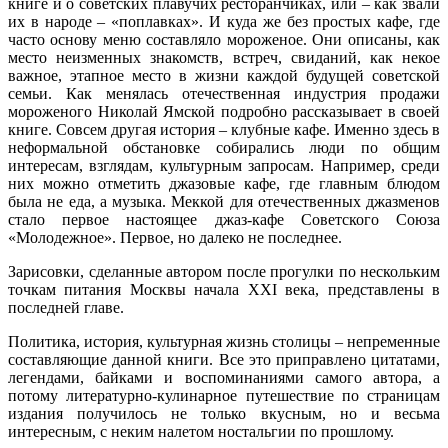
книге и о советских плавучих ресторанчиках, или – как звали
их в народе – «поплавках». И куда же без простых кафе, где
часто основу меню составляло мороженое. Они описаны, как
место неизменных знакомств, встреч, свиданий, как некое
важное, этапное место в жизни каждой будущей советской
семьи. Как менялась отечественная индустрия продажи
мороженого Николай Ямской подробно рассказывает в своей
книге. Совсем другая история – клубные кафе. Именно здесь в
неформальной обстановке собирались люди по общим
интересам, взглядам, культурным запросам. Например, среди
них можно отметить джазовые кафе, где главным блюдом
была не еда, а музыка. Меккой для отечественных джазменов
стало первое настоящее джаз-кафе Советского Союза
«Молодежное». Первое, но далеко не последнее.
Зарисовки, сделанные автором после прогулки по нескольким
точкам питания Москвы начала XXI века, представлены в
последней главе.
Политика, история, культурная жизнь столицы – непременные
составляющие данной книги. Все это приправлено цитатами,
легендами, байками и воспоминаниями самого автора, а
потому литературно-кулинарное путешествие по страницам
издания получилось не только вкусным, но и весьма
интересным, с неким налетом ностальгии по прошлому.