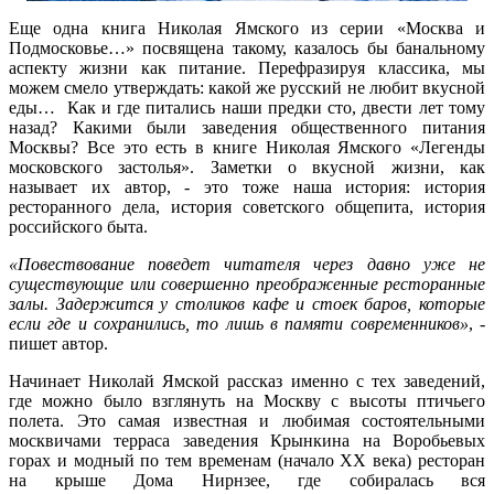
Еще одна книга Николая Ямского из серии «Москва и
Подмосковье…» посвящена такому, казалось бы банальному
аспекту жизни как питание. Перефразируя классика, мы
можем смело утверждать: какой же русский не любит вкусной
еды… Как и где питались наши предки сто, двести лет тому
назад? Какими были заведения общественного питания
Москвы? Все это есть в книге Николая Ямского «Легенды
московского застолья». Заметки о вкусной жизни, как
называет их автор, - это тоже наша история: история
ресторанного дела, история советского общепита, история
российского быта.
«Повествование поведет читателя через давно уже не
существующие или совершенно преображенные ресторанные
залы. Задержится у столиков кафе и стоек баров, которые
если где и сохранились, то лишь в памяти современников»
, -
пишет автор.
Начинает Николай Ямской рассказ именно с тех заведений,
где можно было взглянуть на Москву с высоты птичьего
полета. Это самая известная и любимая состоятельными
москвичами терраса заведения Крынкина на Воробьевых
горах и модный по тем временам (начало XX века) ресторан
на крыше Дома Нирнзее, где собиралась вся