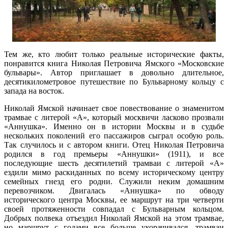
Тем же, кто любит только реальные исторические факты,
понравится книга Николая Петровича Ямского «Московские
бульвары». Автор приглашает в довольно длительное,
десятикилометровое путешествие по Бульварному кольцу с
запада на восток.
Николай Ямской начинает свое повествование о знаменитом
трамвае с литерой «А», который москвичи ласково прозвали
«Аннушка». Именно он в истории Москвы и в судьбе
нескольких поколений его пассажиров сыграл особую роль.
Так случилось и с автором книги. Отец Николая Петровича
родился в год премьеры «Аннушки» (1911), и все
последующие шесть десятилетий трамваи с литерой «А»
ездили мимо раскиданных по всему историческому центру
семейных гнезд его родни. Служили неким домашним
перевозчиком. Двигалась «Аннушка» по обводу
исторического центра Москвы, ее маршрут на три четверти
своей протяженности совпадал с Бульварным кольцом.
Добрых полвека отъездил Николай Ямской на этом трамвае,
но маршрут с годами все больше укорачивался, трамваи