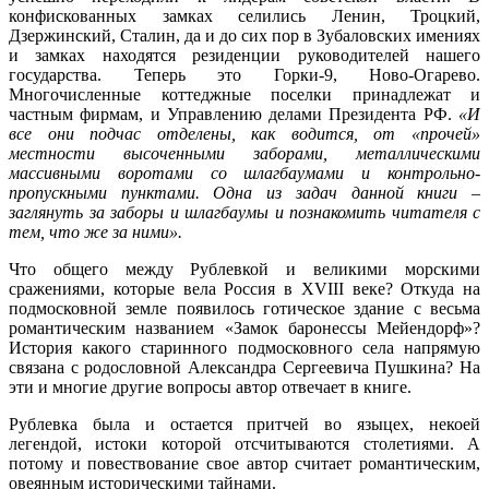
конфискованных замках селились Ленин, Троцкий,
Дзержинский, Сталин, да и до сих пор в Зубаловских имениях
и замках находятся резиденции руководителей нашего
государства. Теперь это Горки-9, Ново-Огарево.
Многочисленные коттеджные поселки принадлежат и
частным фирмам, и Управлению делами Президента РФ.
«И
все они подчас отделены, как водится, от «прочей»
местности высоченными заборами, металлическими
массивными воротами со шлагбаумами и контрольно-
пропускными пунктами. Одна из задач данной книги –
заглянуть за заборы и шлагбаумы и познакомить читателя с
тем, что же за ними».
Что общего между Рублевкой и великими морскими
сражениями, которые вела Россия в XVIII веке? Откуда на
подмосковной земле появилось готическое здание с весьма
романтическим названием «Замок баронессы Мейендорф»?
История какого старинного подмосковного села напрямую
связана с родословной Александра Сергеевича Пушкина? На
эти и многие другие вопросы автор отвечает в книге.
Рублевка была и остается притчей во языцех, некоей
легендой, истоки которой отсчитываются столетиями. А
потому и повествование свое автор считает романтическим,
овеянным историческими тайнами.