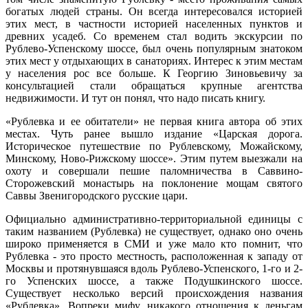
богатых людей страны. Он всегда интересовался историей
этих мест, в частности историей населенных пунктов и
древних усадеб. Со временем стал водить экскурсии по
Рублево-Успенскому шоссе, был очень популярным знатоком
этих мест у отдыхающих в санаториях. Интерес к этим местам
у населения рос все больше. К Георгию Зиновьевичу за
консультацией стали обращаться крупные агентства
недвижимости. И тут он понял, что надо писать книгу.
«Рублевка и ее обитатели» не первая книга автора об этих
местах. Чуть ранее вышло издание «Царская дорога.
Историческое путешествие по Рублевскому, Можайскому,
Минскому, Ново-Рижскому шоссе». Этим путем выезжали на
охоту и совершали пешие паломничества в Саввино-
Сторожевский монастырь на поклонение мощам святого
Саввы Звенигородского русские цари.
Официально административно-территориальной единицы с
таким названием (Рублевка) не существует, однако оно очень
широко применяется в СМИ и уже мало кто помнит, что
Рублевка - это просто местность, расположенная к западу от
Москвы и протянувшаяся вдоль Рублево-Успенского, 1-го и 2-
го Успенских шоссе, а также Подушкинского шоссе.
Существует несколько версий происхождения названия
«Рублевка». Вопреки мифу, никакого отношения к деньгам