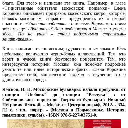
благо. Для этого и написана эта книга. Например, в главе
«Таинственные обитатели московской подземки» Елена
Коровина описывает призраков московского метро, которые,
являясь москвичам, стараются предупредить их о скорой
опасности.
«Ушедшие заботятся о живых. Впрочем, а о ком
же им еще заботиться? Эти люди жили в Москве и умерли
здесь. Но не ушли – стали подземными стражами-
защитниками».
Книга написана очень легким, художественным языком. Есть
небольшое количество черно-белых иллюстраций. Тем, кто
верит в чудеса, книга безусловно понравится. Тем, кто
интересуется историей Москвы, она поможет подробнее
узнать те или иные исторические факты. Елена Коровина
предлагает свой, мистический подход в изучении этого
удивительного города.
Ямской, Н. П.
Московские бульвары: начало прогулки: от
станции "Любовь" до станции "Разлука" : от
Соймоновского порога до Тверского бульвара / Николай
Петрович Ямской. – Москва : Центрполиграф, 2012. - 334,
[1] с. : ил., портр. - (Москва и Подмосковье. История,
памятники, судьбы). - ISBN 978-5-227-03751-0.