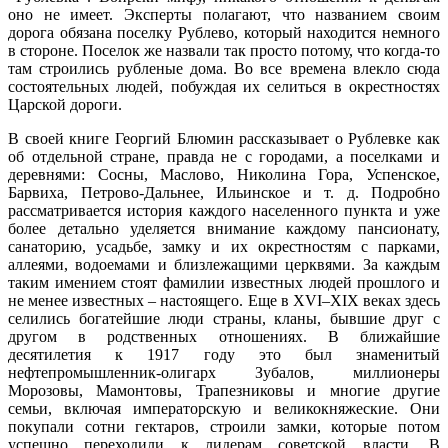
оно не имеет. Эксперты полагают, что названием своим
дорога обязана поселку Рублево, который находится немного
в стороне. Поселок же назвали так просто потому, что когда-то
там строились рубленые дома. Во все времена влекло сюда
состоятельных людей, побуждая их селиться в окрестностях
Царской дороги.
В своей книге Георгий Блюмин рассказывает о Рублевке как
об отдельной стране, правда не с городами, а поселками и
деревнями: Сосны, Маслово, Николина Гора, Успенское,
Барвиха, Петрово-Дальнее, Ильинское и т. д. Подробно
рассматривается история каждого населенного пункта и уже
более детально уделяется внимание каждому пансионату,
санаторию, усадьбе, замку и их окрестностям с парками,
аллеями, водоемами и близлежащими церквями. За каждым
таким имением стоят фамилии известных людей прошлого и
не менее известных – настоящего. Еще в XVI–XIX веках здесь
селились богатейшие люди страны, кланы, бывшие друг с
другом в родственных отношениях. В ближайшие
десятилетия к 1917 году это был знаменитый
нефтепромышленник-олигарх Зубалов, миллионеры
Морозовы, Мамонтовы, Трапезниковы и многие другие
семьи, включая императорскую и великокняжеские. Они
покупали сотни гектаров, строили замки, которые потом
успешно переходили к лидерам советской власти. В