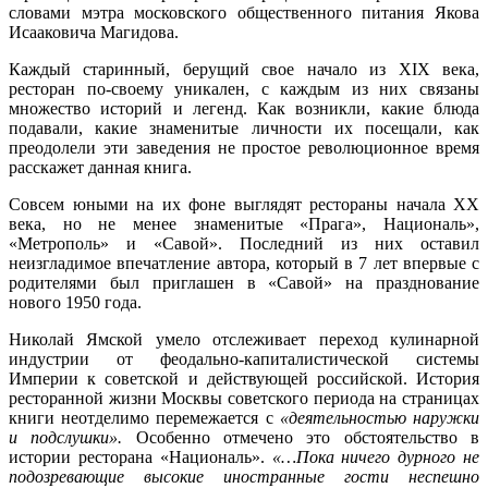
словами мэтра московского общественного питания Якова
Исааковича Магидова.
Каждый старинный, берущий свое начало из XIX века,
ресторан по-своему уникален, с каждым из них связаны
множество историй и легенд. Как возникли, какие блюда
подавали, какие знаменитые личности их посещали, как
преодолели эти заведения не простое революционное время
расскажет данная книга.
Совсем юными на их фоне выглядят рестораны начала XX
века, но не менее знаменитые «Прага», Националь»,
«Метрополь» и «Савой». Последний из них оставил
неизгладимое впечатление автора, который в 7 лет впервые с
родителями был приглашен в «Савой» на празднование
нового 1950 года.
Николай Ямской умело отслеживает переход кулинарной
индустрии от феодально-капиталистической системы
Империи к советской и действующей российской. История
ресторанной жизни Москвы советского периода на страницах
книги неотделимо перемежается с
«деятельностью наружки
и подслушки».
Особенно отмечено это обстоятельство в
истории ресторана «Националь».
«…Пока ничего дурного не
подозревающие высокие иностранные гости неспешно