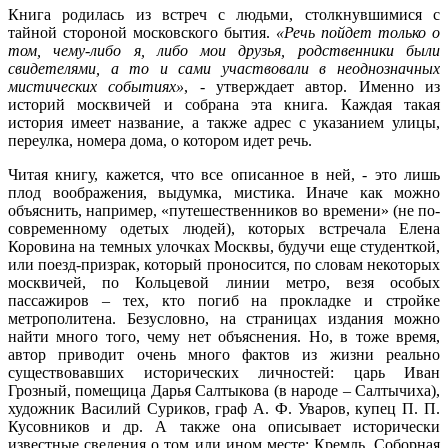
Книга родилась из встреч с людьми, столкнувшимися с
тайной стороной московского бытия.
«Речь пойдет только о
том, чему-либо я, либо мои друзья, родственники были
свидетелями, а то и сами участвовали в неоднозначных
мистических событиях»
, - утверждает автор. Именно из
историй москвичей и собрана эта книга. Каждая такая
история имеет название, а также адрес с указанием улицы,
переулка, номера дома, о котором идет речь.
Читая книгу, кажется, что все описанное в ней, - это лишь
плод воображения, выдумка, мистика. Иначе как можно
объяснить, например, «путешественников во времени» (не по-
современному одетых людей), которых встречала Елена
Коровина на темных улочках Москвы, будучи еще студенткой,
или поезд-призрак, который проносится, по словам некоторых
москвичей, по Кольцевой линии метро, везя особых
пассажиров – тех, кто погиб на прокладке и стройке
метрополитена. Безусловно, на страницах издания можно
найти много того, чему нет объяснения. Но, в тоже время,
автор приводит очень много фактов из жизни реально
существовавших исторических личностей: царь Иван
Грозный, помещица Дарья Салтыкова (в народе – Салтычиха),
художник Василий Суриков, граф А. Ф. Уваров, купец П. П.
Кусовников и др. А также она описывает исторически
известные сведения о том или ином месте: Кремль, Соборная