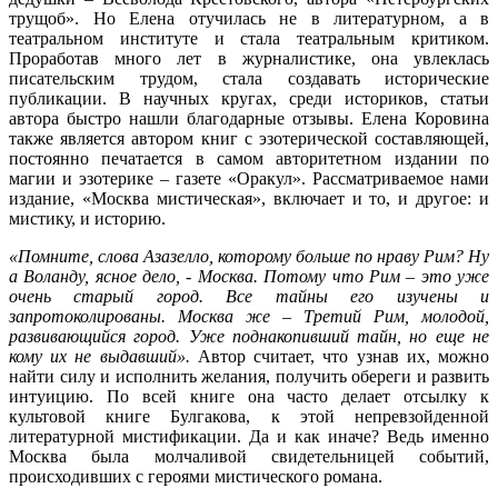
трущоб». Но Елена отучилась не в литературном, а в
театральном институте и стала театральным критиком.
Проработав много лет в журналистике, она увлеклась
писательским трудом, стала создавать исторические
публикации. В научных кругах, среди историков, статьи
автора быстро нашли благодарные отзывы. Елена Коровина
также является автором книг с эзотерической составляющей,
постоянно печатается в самом авторитетном издании по
магии и эзотерике – газете «Оракул». Рассматриваемое нами
издание, «Москва мистическая», включает и то, и другое: и
мистику, и историю.
«Помните, слова Азазелло, которому больше по нраву Рим? Ну
а Воланду, ясное дело, - Москва. Потому что Рим – это уже
очень старый город. Все тайны его изучены и
запротоколированы. Москва же – Третий Рим, молодой,
развивающийся город. Уже поднакопивший тайн, но еще не
кому их не выдавший».
Автор считает, что узнав их, можно
найти силу и исполнить желания, получить обереги и развить
интуицию. По всей книге она часто делает отсылку к
культовой книге Булгакова, к этой непревзойденной
литературной мистификации. Да и как иначе? Ведь именно
Москва была молчаливой свидетельницей событий,
происходивших с героями мистического романа.