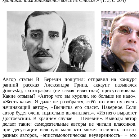
критикой там занимается вовсе не Стасов
.» (Т. 3, с. 264)
Автор статьи В. Березин пошутил: отправил на конкурс
ранний рассказ Александра Грина, аккаунт назывался
grinevskij, фотография (не самая известная) присутствовала.
Какие отзывы? «Автор что вы курили, но больше не надо»,
«Жесть какая. Я даже не разобрался, стёб это или ну очень
начинающий автор», «Вычитка его спасет. Наверное. Если
автор будет очень тщательно вычитывать», «Из него вырастет
Достоевский. В крайнем случае — Пелевин». Выводы автор
делает такие: самодеятельные авторы не читали классиков,
при дегустации вслепую мало кто может отличить тексты
разных авторов, «эпистемологическая неуверенность» – это