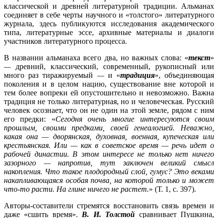
классической и древней литературной традиции. Альманах
соединяет в себе черты научного и «толстого» литературного
журнала, здесь публикуются исследования академического
типа, литературные эссе, архивные материалы и диалоги
участников литературного процесса.
В названии альманаха всего два, но важных слова: «
текст
»
—
древний, классический, современный, рукописный или
много раз тиражируемый
—
и «
традиция
», объединяющая
поколения и в целом нацию, существование вне которой и
тем более вопреки ей опустошительно и невозможно. Важна
традиция не только литературная, но и человеческая. Русский
человек осознает, что он не один на этой земле, рядом с ним
его предки: «
Сегодня очень многие интересуются своим
прошлым, своими предками, своей генеалогией. Неважно,
какая она — дворянская, духовная, военная, купеческая или
крестьянская. Или — как в советское время — речь идет о
рабочей династии. В этом интересе не только нет ничего
зазорного — напротив, тут заключен великий смысл
накопления. Что такое плодородный слой, гумус? Это веками
накапливающаяся особая почва, на которой только и может
что-то расти. На глине ничего не растет.
» (Т. 1, с. 397).
Авторы-составители стремятся восстановить связь времен и
даже «сшить время».
В. И. Толстой
сравнивает Пушкина,