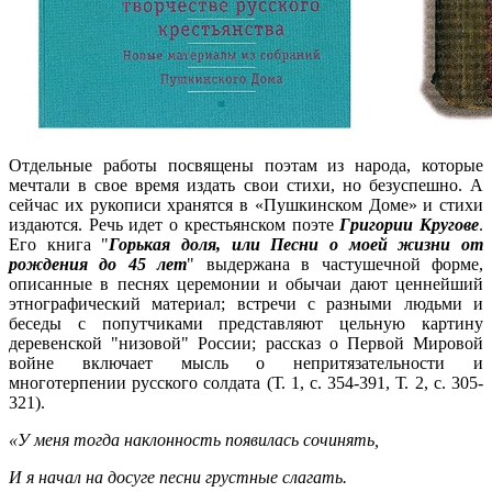
Отдельные работы посвящены поэтам из народа, которые
мечтали в свое время издать свои стихи, но безуспешно. А
сейчас их рукописи хранятся в «Пушкинском Доме» и стихи
издаются. Речь идет о крестьянском поэте
Григории Кругове
.
Его книга "
Горькая доля, или Песни о моей жизни от
рождения до 45 лет
" выдержана в частушечной форме,
описанные в песнях церемонии и обычаи дают ценнейший
этнографический материал; встречи с разными людьми и
беседы с попутчиками представляют цельную картину
деревенской "низовой" России; рассказ о Первой Мировой
войне включает мысль о непритязательности и
многотерпении русского солдата (Т. 1, с. 354-391, Т. 2, с. 305-
321).
«У меня тогда наклонность появилась сочинять,
И я начал на досуге песни грустные слагать.