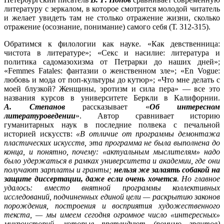
литературу с зеркалом, в которое смотрится молодой читатель
и желает увидеть там не столько отражение жизни, сколько
отражение (осознание, понимание) самого себя (Т. 312-315).
Обратимся к филологии как науке. «Как девственница:
чистота в литературе»; «Секс и насилие: литература и
политика садомазохизма от Петрарки до наших дней»;
«Femmes Fatales: фантазии о женственном зле»; «En Vogue:
любовь и мода от поп-культуры до кутюр»; «Что мне делать с
моей блузкой? Женщины, эротизм и сила пера» — все это
названия курсов в университете Беркли в Калифорнии.
А. Степанов
рассказывает «
Об интересном
литературоведении
». Автор сравнивает историю
гуманитарных наук в последние полвека с печальной
историей искусств:
«В отличие от программы демонтажа
пластических искусств, эта программа не была выполнена до
конца, и понятно, почему: «актуальным мыслителям» надо
было удержаться в рамках университета и академии, где они
получают зарплаты и гранты;
нельзя же залаять собакой на
защите диссертации, даже если очень хочется
. Но главное
удалось: вместо внятной программы коллективных
исследований, подчиненных единой цели — раскрытию законов
порождения, построения и восприятия художественного
текста, — мы имеем сегодня огромное число «интересных»
микроисторий, которые претендуют (помимо грантов)