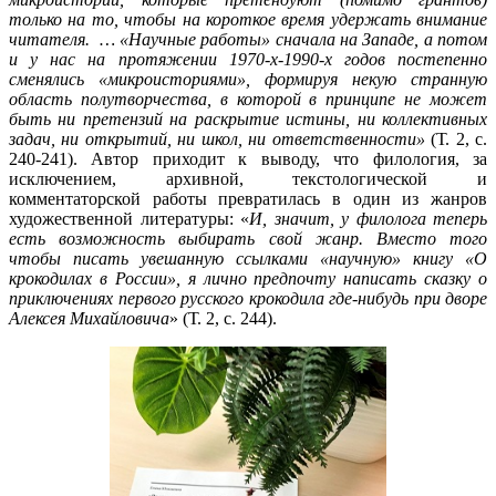
только на то, чтобы на короткое время удержать внимание
читателя. … «Научные работы» сначала на Западе, а потом
и у нас на протяжении 1970-х-1990-х годов постепенно
сменялись «микроисториями», формируя некую странную
область полутворчества, в которой в принципе не может
быть ни претензий на раскрытие истины, ни коллективных
задач, ни открытий, ни школ, ни ответственности»
(Т. 2, с.
240-241). Автор приходит к выводу, что филология, за
исключением, архивной, текстологической и
комментаторской работы превратилась в один из жанров
художественной литературы: «
И, значит, у филолога теперь
есть возможность выбирать свой жанр. Вместо того
чтобы писать увешанную ссылками «научную» книгу «О
крокодилах в России», я лично предпочту написать сказку о
приключениях первого русского крокодила где-нибудь при дворе
Алексея Михайловича
» (Т. 2, с. 244).