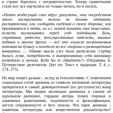
в стране боролись с неграмотностью. Теперь грамотными
стали все: все научились не только читать, но и писать.
«Некто вездесущий смог вдруг уразуметь, что посредством
этого инструмента можно не только отдавать
распоряжения, или сообщать сведения о своем здоровье, или
признаваться в любви, но и с лихвой тешить свое тщеславие,
всласть высказываясь перед себе подобными. Боль,
страдания, радости, неосуществимые надежды, мнимые
подвиги и многое другое — всё это хлынуло нескончаемым
потоком на бумагу и полетело во все стороны в разноцветных
конвертах. … Однако мысль уже была разбужена. Сердца
бились гулко, потребность в выворачивании себя наизнанку
клокотала и мучила. Куда бы ее обратить?»
(Окуджава, Б.
Путешествие дилетантов. Цит по: Текст и традиция. Т. 4, с.
274- 275).
Но мир пошел дальше – вслед за технологиями. С появлением
социальных сетей дневник из символа интимной литературы
превратился в самый демократичный (по доступности) жанр
литературы. Мы видим эволюцию дневника и узнаем об
идеальном дневнике, гордыне автора, чужих пороках и
альковных разысканиях, подлинности и фальсификации,
ангеле откровенности и бесе опаски. Что такое дневник –
памятник литературы или вещественное доказательство?