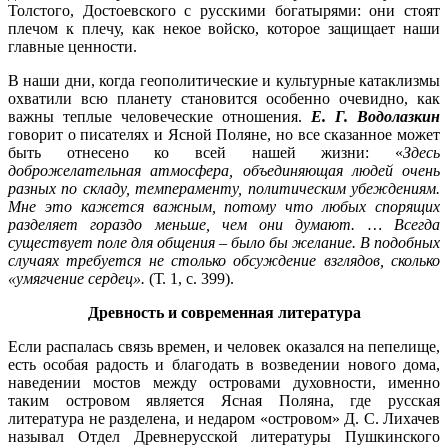
Толстого, Достоевского с русскими богатырями: они стоят
плечом к плечу, как некое войско, которое защищает наши
главные ценности.
В наши дни, когда геополитические и культурные катаклизмы
охватили всю планету становится особенно очевидно, как
важны теплые человеческие отношения.
Е. Г. Водолазкин
говорит о писателях и Ясной Поляне, но все сказанное может
быть отнесено ко всей нашей жизни: «
Здесь
доброжелательная атмосфера, объединяющая людей очень
разных по складу, темпераменту, политическим убеждениям.
Мне это кажется важным, потому что любых спорящих
разделяет гораздо меньше, чем они думают. … Всегда
существует поле для общения – было бы желание. В подобных
случаях требуется не столько обсуждение взглядов, сколько
«умягчение сердец».
(Т. 1, с. 399).
Древность и современная литература
Если распалась связь времен, и человек оказался на пепелище,
есть особая радость и благодать в возведении нового дома,
наведении мостов между островами духовности, именно
таким островом является Ясная Поляна, где русская
литература не разделена, и недаром «островом» Д. С. Лихачев
называл Отдел Древнерусской литературы Пушкинского