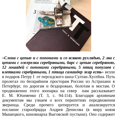
«
Слона с цепью и с попонами и со всякою рухлядью, 2 лва с
цепями с ожерелки серебряными, барс с цепью серебряною,
12 лошадей с попонами серебряными, 5 птиц попугаев с
клетками серебряными, 1 птица самандер жар есть
» везли
в подарок Петру I от персидского шаха Султан-Хусейна. Путь
пролегал по бескрайним просторам России из Астрахани в
Петербург, по дорогам и бездорожью, болотам и мостам. О
продвижении этого зоопарка на север нам рассказывает
Е. М. Юхименко (Т. 3, с. 94-114). Благодаря архивным
документам мы узнаем о всех перипетиях передвижения
зверинца. Среди прочего цитируется и анализируется
послание старообрядца Андрея Денисова (в миру князя
Мышецкого, киновиарха Выговской пустыни). Оно содержит