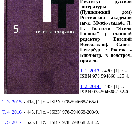
Институт русской
литературы
(Пушкинский дом)
Российской академии
наук, Музей-усадьба Л.
Н. Толстого "Ясная
Поляна" ; [главный
редактор Евгений
Водолазкин]. - Санкт-
Петербург : Росток. -
Библиогр. в подстроч.
примеч.
Т. 1. 2013.
- 430, [1] с. -
ISBN 978-594668-125-4.
Т. 2. 2014.
- 445, [1] с. -
ISBN 978-594668-152-0.
Т. 3. 2015.
- 414, [1] с. - ISBN 978-594668-165-0.
Т. 4. 2016.
- 445, [1] с. - ISBN 978-594668-203-9.
Т. 5. 2017.
- 525, [1] с. - ISBN 978-594668-231-2.