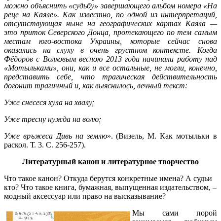
можно объяснить «судьбу» завершающего альбом номера «На
реце на Каяле». Как известно, по одной из интерпретаций,
отсутствующая ныне на географических картах Каяла —
это приток Северского Донца, протекающего по тем самым
местам юго-востока Украины, которые сейчас снова
оказались на слуху в очень грустном контексте. Когда
Фёдоров с Волковым весною 2013 года начинали работу над
«Мотыльками», они, как и все остальные, не могли, конечно,
представить себе, что трагическая действительность
догонит трагичный и, как выяснилось, вечный текст:
Уже снесеся хула на хвалу;
Уже тресну нужда на волю;
Уже връжеса Дивь на землю
». (Визель, М. Как мотыльки в
раскол. Т. 3. С. 256-257).
Литературный канон и литературное творчество
Что такое канон? Откуда берутся конкретные имена? А судьи
кто? Что такое книга, бумажная, выпущенная издательством, ­–
модный аксессуар или право на высказывание?
Мы сами порой