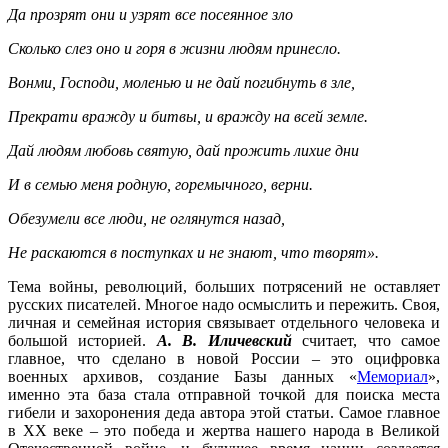
Да прозрят они и узрят все посеянное зло
Сколько слез оно и горя в жизни людям принесло.
Вонми, Господи, моленью и не дай погибнуть в зле,
Прекрати вражду и битвы, и вражду на всей земле.
Дай людям любовь святую, дай прожить лихие дни
И в семью меня родную, горемычного, верни.
Обезумели все люди, не оглянутся назад,
Не раскаются в поступках и не знают, что творят».
Тема войны, революций, больших потрясений не оставляет
русских писателей. Многое надо осмыслить и пережить. Своя,
личная и семейная история связывает отдельного человека и
большой историей.
А. В. Иличевский
считает, что самое
главное, что сделано в новой России – это оцифровка
военных архивов, создание Базы данных «
Мемориал
»,
именно эта база стала отправной точкой для поиска места
гибели и захоронения деда автора этой статьи. Самое главное
в ХХ веке – это победа и жертва нашего народа в Великой