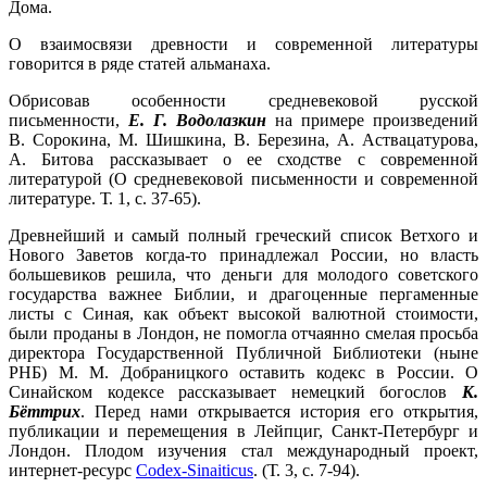
Дома.
О взаимосвязи древности и современной литературы
говорится в ряде статей альманаха.
Обрисовав особенности средневековой русской
письменности,
Е. Г. Водолазкин
на примере произведений
В. Сорокина, М. Шишкина, В. Березина, А. Аствацатурова,
А. Битова рассказывает о ее сходстве с современной
литературой (О средневековой письменности и современной
литературе. Т. 1, с. 37-65).
Древнейший и самый полный греческий список Ветхого и
Нового Заветов когда-то принадлежал России, но власть
большевиков решила, что деньги для молодого советского
государства важнее Библии, и драгоценные пергаменные
листы с Синая, как объект высокой валютной стоимости,
были проданы в Лондон, не помогла отчаянно смелая просьба
директора Государственной Публичной Библиотеки (ныне
РНБ) М. М. Добраницкого оставить кодекс в России. О
Синайском кодексе рассказывает немецкий богослов
К.
Бёттрих
. Перед нами открывается история его открытия,
публикации и перемещения в Лейпциг, Санкт-Петербург и
Лондон. Плодом изучения стал международный проект,
интернет-ресурс
Codex-Sinaiticus
. (Т. 3, с. 7-94).