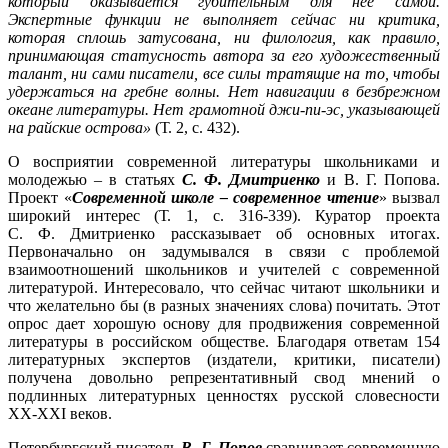
который оказывается губительным для нее самой.
Экспертные функции не выполняет сейчас ни критика,
которая сплошь затусована, ни филология, как правило,
принимающая статусность автора за его художественный
талант, ни сами писатели, все силы тратящие на то, чтобы
удержаться на гребне волны. Нет навигации в безбрежном
океане литературы. Нет грамотной джи-пи-эс, указывающей
на райские острова»
(Т. 2, с. 432).
О восприятии современной литературы школьниками и
молодежью – в статьях
С. Ф. Дмитриенко
и В. Г. Попова.
Проект «
Современной школе – современное чтение
» вызвал
широкий интерес (Т. 1, с. 316-339). Куратор проекта
С. Ф. Дмитриенко рассказывает об основных итогах.
Первоначально он задумывался в связи с проблемой
взаимоотношений школьников и учителей с современной
литературой. Интересовало, что сейчас читают школьники и
что желательно бы (в разных значениях слова) почитать. Этот
опрос дает хорошую основу для продвижения современной
литературы в российском обществе. Благодаря ответам 154
литературных экспертов (издатели, критики, писатели)
получена довольно репрезентативный свод мнений о
подлинных литературных ценностях русской словесности
XX-XXI веков.
Петербургский писатель
В. Г. Попов
сравнивает современную