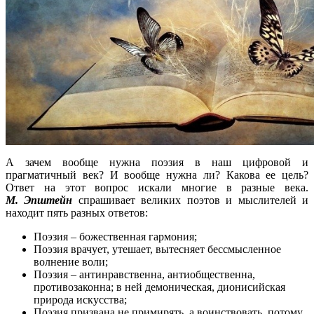
А зачем вообще нужна поэзия в наш цифровой и
прагматичный век? И вообще нужна ли? Какова ее цель?
Ответ на этот вопрос искали многие в разные века.
М. Эпштейн
спрашивает великих поэтов и мыслителей и
находит пять разных ответов:
Поэзия – божественная гармония;
Поэзия врачует, утешает, вытесняет бессмысленное
волнение воли;
Поэзия – антинравственна, антиобщественна,
противозаконна; в ней демоническая, дионисийская
природа искусства;
Поэзия призвана не примирять, а воинствовать, потому