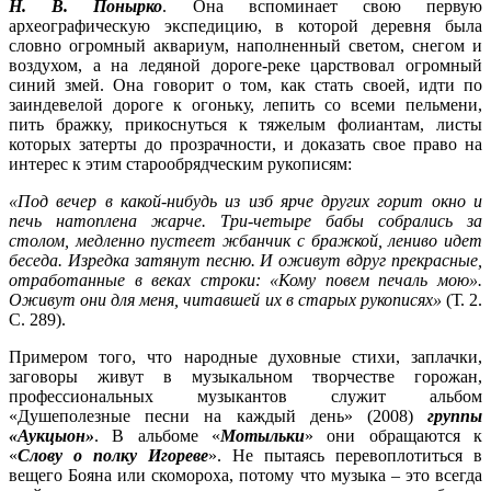
Н. В. Понырко
. Она вспоминает свою первую
археографическую экспедицию, в которой деревня была
словно огромный аквариум, наполненный светом, снегом и
воздухом, а на ледяной дороге-реке царствовал огромный
синий змей. Она говорит о том, как стать своей, идти по
заиндевелой дороге к огоньку, лепить со всеми пельмени,
пить бражку, прикоснуться к тяжелым фолиантам, листы
которых затерты до прозрачности, и доказать свое право на
интерес к этим старообрядческим рукописям:
«Под вечер в какой-нибудь из изб ярче других горит окно и
печь натоплена жарче. Три-четыре бабы собрались за
столом, медленно пустеет жбанчик с бражкой, лениво идет
беседа. Изредка затянут песню. И оживут вдруг прекрасные,
отработанные в веках строки: «Кому повем печаль мою».
Оживут они для меня, читавшей их в старых рукописях»
(Т. 2.
С. 289).
Примером того, что народные духовные стихи, заплачки,
заговоры живут в музыкальном творчестве горожан,
профессиональных музыкантов служит альбом
«Душеполезные песни на каждый день» (2008)
группы
«Аукцыон»
. В альбоме «
Мотыльки
» они обращаются к
«
Слову о полку Игореве
». Не пытаясь перевоплотиться в
вещего Бояна или скомороха, потому что музыка – это всегда