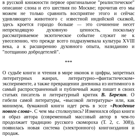
в русской книжности первое оригинальное "реалистическое"
описание слона и его шествия по Москве; прочитав его мы
можем не только сравнить восприятие этого и сейчас
удивляющего животного с известной индийской сказкой,
здесь кроется гораздо больше
—
это сочинение несет
непреходящую духовную ценность, поскольку
рассматриваемое экзотическое событие служит не к
увеселению, что прежде всего подразумевала культура XVIII
века, а к расширению духовного опыта, назиданию и
"потщанию добродетелей".
***
О судьбе книги и чтения в мире иконок и цифры, запретных
литературных жанрах, литературно-«фантастическом»
эксперименте, а также превращении дневника из интимного в
самый распространенный и публичный жанр пишет в своих
статьях писатель и литературный критик
В. Березин
. О
гибели самой литературы, «высокой литературы» или, как
минимум, бумажной книги идет речь в эссе «
Рождение
нового слова
». С чем мы столкнулись? Изменился образ книги
и образ автора (современный массовый автор в чем-то
продолжает традицию русского скомороха (Т. 2, с. 308)),
появилась новая система (электронного) книгоиздания и
продаж.