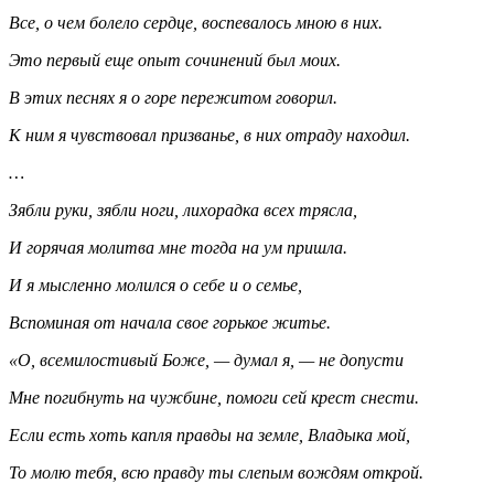
Все, о чем болело сердце, воспевалось мною в них.
Это первый еще опыт сочинений был моих.
В этих песнях я о горе пережитом говорил.
К ним я чувствовал призванье, в них отраду находил.
…
Зябли руки, зябли ноги, лихорадка всех трясла,
И горячая молитва мне тогда на ум пришла.
И я мысленно молился о себе и о семье,
Вспоминая от начала свое горькое житье.
«О, всемилостивый Боже, — думал я, — не допусти
Мне погибнуть на чужбине, помоги сей крест снести.
Если есть хоть капля правды на земле, Владыка мой,
То молю тебя, всю правду ты слепым вождям открой.