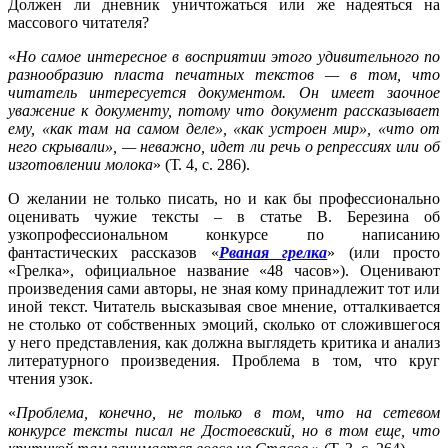
Должен ли дневник уничтожаться или же надеяться на
массового читателя?
«
Но самое интересное в восприятии этого удивительного по
разнообразию пласта печатных текстов — в том, что
читатель интересуется документом. Он имеет заочное
уважение к документу, потому что документ рассказывает
ему, «как там на самом деле», «как устроен мир», «что от
него скрывали», — неважно, идет ли речь о репрессиях или об
изготовлении молока
» (Т. 4, с. 286).
О желании не только писать, но и как бы профессионально
оценивать чужие тексты – в статье В. Березина об
узкопрофессиональном конкурсе по написанию
фантастических рассказов «
Рваная грелка
» (или просто
«Грелка», официальное название «48 часов»). Оценивают
произведения сами авторы, не зная кому принадлежит тот или
иной текст. Читатель высказывая свое мнение, отталкивается
не столько от собственных эмоций, сколько от сложившегося
у него представления, как должна выглядеть критика и анализ
литературного произведения. Проблема в том, что круг
чтения узок.
«
Проблема, конечно, не только в том, что на сетевом
конкурсе тексты писал не Достоевский, но в том еще, что