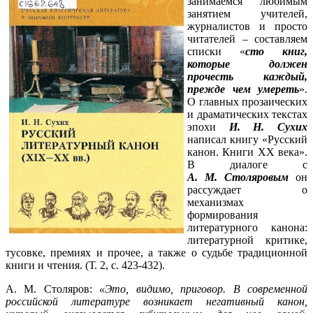
занимаемся любимым
занятием учителей,
журналистов и просто
читателей – составляем
списки «
сто книг,
которые должен
прочесть каждый,
прежде чем умереть
».
О главных прозаических
и драматических текстах
эпохи
И. Н. Сухих
написал книгу «Русский
канон. Книги ХХ века».
В диалоге с
А. М. Столяровым
он
рассуждает о
механизмах
формирования
литературного канона:
литературной критике,
тусовке, премиях и прочее, а также о судьбе традиционной
книги и чтения. (Т. 2, с. 423-432).
А. М. Столяров:
«Это, видимо, приговор. В современной
российской литературе возникает негативный канон,