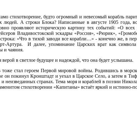
само стихотворение, будто огромный и невесомый корабль пари
х людей. А строки Блока? Написанные в августе 1905 года, 
овно проявляют историческую картину тех событий: «О всех 
рейсеров Владивостокской эскадры «Россия», «Рюрик», «Громоб
 строка: «Что в тихой заводи все корабли…» - конечно же, в пе
т-Артура. И далее, упоминание Царских врат как символа 
ды и чаяния.
верой в светлое будущее и надеждой, что она будет услышана.
в
тоже стал героем Первой мировой войны. Родившись в морско
тве он покинул Кронштадт и уехал в Царское Село, а затем в Ти
и неизведанных странах. Тема моря и кораблей в поэзии Никола
наменитом стихотворении «Капитаны» встаёт яркий и истинно-по