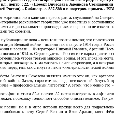
арт. : ил., портр. ; 22. - (Проект Вячеслава Заренкова Созид
й России). - Библиогр. с. 587-588 и в подстроч. примеч. - ISB
эт-маринист, но и капитан первого ранга, служивший на Северн
атериалы раскрывают творчество уже известных и состоявшихся 
т имена и рассказывает о произведениях совершенно не известны
ками тех событий.
 публикации не нова – ценители поэзии помнят, что практически
и лиры Великой войне – именно так в августе 1914 года в Росси
ужили и воевали… Литераторы: Николай Гумилев, Арсений Несме
и погоны в 1914-м. Строго судить – Россия и ее народ практиче
 отменилась угроза третьей мировой войны. И эта эпоха не могл
которых посвящены тома маститых литературоведов, а в почерках
ения, перед тем, как сгинуть в пекле «империалистической войны
боты Анатолия Соколова является именно это: он, как археолог
той войны. Зачем, спросите вы, ведь неизвестный безусый п
илев – профессиональный литератор? А затем, что именно это -
иографии и стихи 82-х поэтов. 82 поэта выстроены в алфавитн
 может, поскольку только поэт способен описать великое. Так уж
ре поэзии, но и в мире истории прежде всего для подрастающ
но любовью к нему. Сергей Есенин и Яков Аракин, князь Фёд