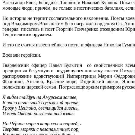
Александр Блок, Бенедикт Лившиц и Николай Бурлюк. Пока ещё 
молодые люди, причём, не только в поэтических баталиях, ес
Но история не терпит сослагательного наклонения. Поэты воев
под Владимиром-Волынским был награждён орденом Св. Анны 4
генерал, писатель и поэт Георгий Гончаренко (псевдоним Юри
Георгиевским оружием.
И это не считая известнейшего поэта и офицера Николая Гумил
Воевали геройски.
Гвардейский офицер Павел Булыгин со свойственной всем 
предпринял безумную и неудавшуюся попытку спасти Государ
распоряжение вдовствующей Императрицы Марии Фёдоровны,
Францию, Англию, Красное море, Индийский океан, Японию
положения царской семьи. Потрясающе ярким примером русског
Я видел тайфун на Амурском заливе,
Я знаю печальный Цусимский пролив,
Грозу у Цейлона, светящийся ливень,
И волн Океана разгневанный взлив.
Но Чёрное море в капризах коварней, -
Твердят моряки с незапамятных пор,
Я помню и снежную вьюгу у Варны,