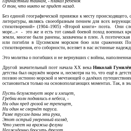
Причастный тайнам, - плакал ребенок
О том, что никто не придет назад.
Без единой географической привязки к месту происходящего, 
литературы, являясь своеобразным пением для всех верующи
стихотворений» (1904–1905) «Второй книги» поэта. Они сл
море...» - это же и есть тот самый боевой поход военных к
земли, многие были ранены, захвачены в плен. А поэтическая
или погибли в Цусимском морском бою или сражениях Пор
стихотворения, его соборности, вселяет в нас истинные надеж
Это молитва о погибших и не вернувших с войны, наполненная 
Другой значительный поэт начала XX века
Николай Гумилё
детства был окружён морем и, несмотря на то, что ещё в детс
поэзию истинно морской и мечтающей о далёких путешествиях 
остановиться только на основополагающих моментах. Так, в з
Пусть безумствует море и хлещет,
Гребни волн поднялись в небеса, -
Ни один пред грозой не трепещет,
Ни один не свернёт паруса.
Разве трусам даны эти руки,
Этот острый уверенный взгляд,
Что умеет на вражьи фелуки
Неожиданно бросить фрегат.