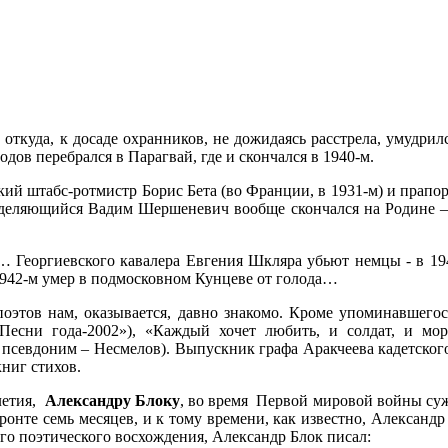
откуда, к досаде охранников, не дожидаясь расстрела, умудрил
ов перебрался в Парагвай, где и скончался в 1940-м.
рский штабс-ротмистр Борис Бета (во Франции, в 1931-м) и прап
деляющийся Вадим Шершеневич вообще скончался на Родине – в э
 Георгиевского кавалера Евгения Шкляра убьют немцы - в 194
1942-м умер в подмосковном Кунцеве от голода…
поэтов нам, оказывается, давно знакомо. Кроме упоминавшего
«Песни года-2002»), «Каждый хочет любить, и солдат, и мо
псевдоним – Несмелов). Выпускник графа Аракчеева кадетско
книг стихов.
летия,
Александру Блоку
, во время Первой мировой войны су
фронте семь месяцев, и к тому времени, как известно, Алексан
оего поэтического восхождения, Александр Блок писал: