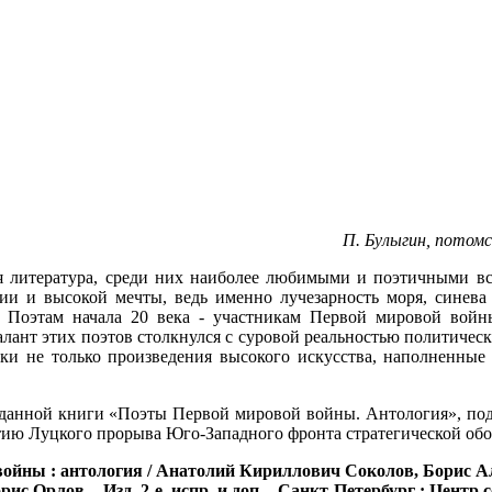
П. Булыгин, потомственный дворянин
ая литература, среди них наиболее любимыми и поэтичными вс
и и высокой мечты, ведь именно лучезарность моря, синева 
. Поэтам начала 20 века - участникам Первой мировой войны,
ант этих поэтов столкнулся с суровой реальностью политичес
оки не только произведения высокого искусства, наполненные
изданной книги «Поэты Первой мировой войны. Антология», п
тию Луцкого прорыва Юго-Западного фронта стратегической обор
войны
: антология / Анатолий Кириллович Соколов, Борис А
рис Орлов. - Изд. 2-е, испр. и доп. - Санкт-Петербург : Цент