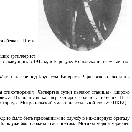
ся сбежать. После
орщик-артиллерист
вакуации, в 1942-м, в Барнауле. Но далеко не всем так, по-
1-м, в лагере под Каунасом. Во время Варшавского восстания
ся стихотворения «Четвёртые сутки пылают станицы», широко
ряк…» Их написал кавалер четырёх орденов, поручик 11-го
го корпуса Митропольский умер в пересыльной тюрьме НКВД в
ждено было быть призванным на службу в инженерную бригаду
др Блок уже был сложившимся поэтом. Мотивы моря и кораблей