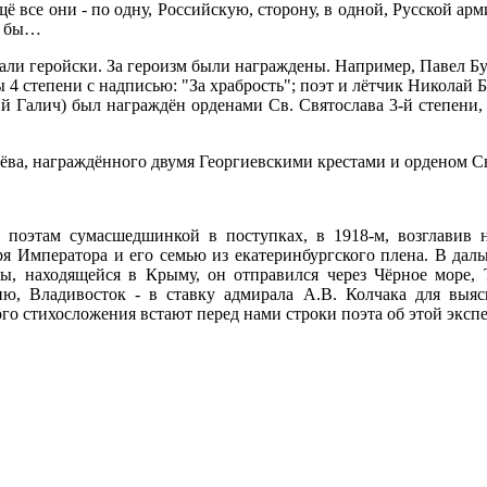
все они - по одну, Российскую, сторону, в одной, Русской арм
ли бы…
али геройски. За героизм были награждены. Например, Павел Бу
 степени с надписью: "За храбрость"; поэт и лётчик Николай Б
й Галич) был награждён орденами Св. Святослава 3-й степени,
ёва, награждённого двумя Георгиевскими крестами и орденом Св
поэтам сумасшедшинкой в поступках, в 1918-м, возглавив н
я Императора и его семью из екатеринбургского плена. В дал
 находящейся в Крыму, он отправился через Чёрное море, 
, Владивосток - в ставку адмирала А.В. Колчака для выяс
о стихосложения встают перед нами строки поэта об этой эксп