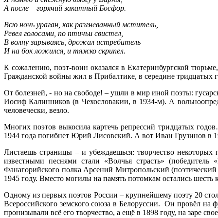
А после – горячий закатный Босфор.
Всю ночь ураган, как разгневанный мститель,
Ревел голосами, по птичьи свистел,
В волну зарываясь, дрожал истребитель
И на бок ложился, и тяжко скрипел.
К сожалению, поэт-воин оказался в Екатеринбургской тюрьме, 
Гражданской войны жил в Прибалтике, в середине тридцатых год
От болезней, - но на свободе! – ушли в мир иной поэты: гуса
Иосиф Калинников (в Чехословакии, в 1934-м). А вольноопре
человечески, везло.
Многих поэтов выкосила картечь репрессий тридцатых годов…
1944 года погибнет Юрий Лисовский. А вот Иван Грузинов в 
Листаешь страницы – и убеждаешься: творчество некоторых 
известными песнями стали «Волчья страсть» (победитель 
Фанагорийского полка Арсений Митропольский (поэтический 
1945 году. Вместо могилы на память потомкам остались шесть 
Одному из первых поэтов России – крупнейшему поэту 20 сто
Всероссийского земского союза в Белоруссии. Он провёл на 
пронизывали всё его творчество, а ещё в 1898 году, на заре св