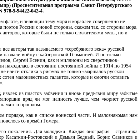
ающий мир) (Просветительная программа Санкт-Петербургского
N 978-5-94422-042-4.
ом флоте, и знающий тему моря и кораблей совершенно не
поэтов России с новой стороны, скажем так, со стороны моря,
х авторов, которые были не только служителями музы, но и
 все авторы так называемого «серебряного века» русской
и назвали войну с кайзеровской Германией. И не только
лов, Сергей Есенин, как и миллионы их сверстников-
ски находилась в состоянии постоянной войны с 1914 по 1954
а не найти отклика в рифмах не только «маршалов русской
 сотен малоизвестных талантов, которые и смогли оставить
».
, извлек из пластов забвения и вновь предъявил миру забытые
рапорщик вряд ли мог написать лучше, чем «корнет русской
 память о прошлом.
ом порядке, как в списке воинской части. И малознакомая нам
 повелось со времён Гомера.
его поколения. Для молодёжи. Каждая биография – страничка
ор Касаткин-Ростовский и Демьян Бедный, Борис Савинков и