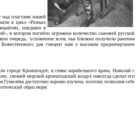
т над пластами нашей
вошли в цикл «Разных
кораблях, ушедших в
ой», в котором погибло огромное количество сыновей русской
рвую очередь, успокоение всем, чьи близкие получили ранения
Божественного рая говорит нам о высоком предначертании
м городе Кронштадте, в семье корабельного врача, Николай с
флис, свежий морской кронштадский воздух навсегда сделал его
я Гумилёва достаточно хорошо изучена, поэтому позволим себе
этический образ моря: