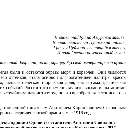
Я видел тайфун на Амурском заливе,
Я знаю печальный Цусимский пролив,
Грозу у Цейлона, светящийся ливень,
И волн Океана разгневанный взлив.
, поэт, офицер Русской императорской армии
егда были и остаются образы моря и кораблей. Они являются
его оттенков, стала основой для богатейшей палитры красок
 выпала нелёгкая творческая доля, как и сама трагическая
ких событий России того времени, мучительными испытаниями
 высочайшим патриотизмом, но и своеобразная летопись того
одготовленной писателем Анатолием Кирилловичем Соколовым
оны австро-венгерской армии в мае 1916 года.
лександрович Орлов ; составитель Анатолий Соколов ;
р современной литературы и книги на Васильевском, 2017. -