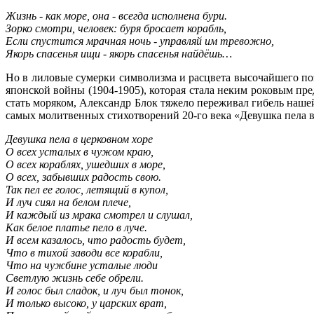
Жизнь - как море, она - всегда исполнена бури.
Зорко смотри, человек: буря бросает корабль,
Если спустится мрачная ночь - управляй им тревожно,
Якорь спасенья ищи - якорь спасенья найдёшь…
Но в лиловые сумерки символизма и расцвета высочайшего по
японской войны (1904-1905), которая стала неким роковым п
стать моряком, Александр Блок тяжело переживал гибель наше
самых молитвенных стихотворений 20-го века «Девушка пела 
Девушка пела в церковном хоре
О всех усталых в чужом краю,
О всех кораблях, ушедших в море,
О всех, забывших радость свою.
Так пел ее голос, летящий в купол,
И луч сиял на белом плече,
И каждый из мрака смотрел и слушал,
Как белое платье пело в луче.
И всем казалось, что радость будет,
Что в тихой заводи все корабли,
Что на чужбине усталые люди
Светлую жизнь себе обрели.
И голос был сладок, и луч был тонок,
И только высоко, у царских врат,