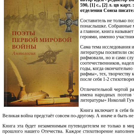
590, [1] с., [2] л. цв к
отделения Союза писателе
Составитель не только по
понаслышке. Собранные м
а главное, книга называе
героями, именно участни
Сама тема исследования и
литературы посвятили сво
рифмовали, но и сами сл
соотечественников, надел
годы, когда окончательно
рифмы», тех, творчеству 
после себя 1-2 стихотвор
Отличительной чертой ра
имена народных поэтов 
литературы» Николай Гум
Книга включает в себя б
Великая война предстаёт совсем по-другому. А иначе и быть не
Книга эта будет незаменимым путеводителем не только в ми
прошлого нашего Отечества. Каждое стихотворение наполне