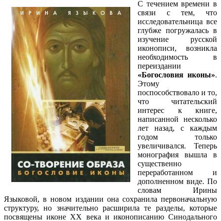
С течением времени в
связи с тем, что
исследовательница все
глубже погружалась в
изучение русской
иконописи, возникла
необходимость в
переиздании
«Богословия иконы»
.
Этому
поспособствовало и то,
что читательский
интерес к книге,
написанной несколько
лет назад, с каждым
годом только
увеличивался. Теперь
монография вышла в
существенно
переработанном и
дополненном виде. По
словам Ирины
Языковой, в новом издании она сохранила первоначальную
структуру, но значительно расширила те разделы, которые
посвящены иконе XX века и иконописанию Синодального