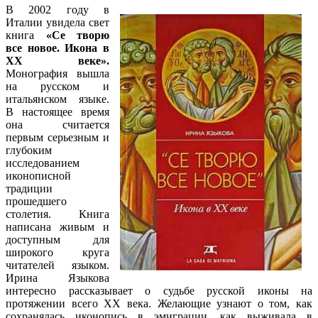
В 2002 году в
Италии увидела свет
книга
«Се творю
все новое. Икона в
XX
веке».
Монография вышла
на русском и
итальянском языке.
В настоящее время
она считается
первым серьезным и
глубоким
исследованием
иконописной
традиции
прошедшего
столетия. Книга
написана живым и
доступным для
широкого круга
читателей языком.
Ирина Языкова
интересно рассказывает о судьбе русской иконы на
протяжении всего XX века. Желающие узнают о том, как
сохранялась иконопись в эмиграции, как выживала в