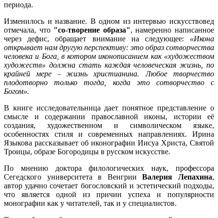
периода.
Изменилось и название. В одном из интервью искусствовед
отмечала, что
"со-творение образа"
, намеренно написанное
через дефис, обращает внимание на следующее:
«Икона
открывает нам другую перспективу: это образ сотворчества
человека и Бога, в котором иконописанием как «художеством
художеств» должна стать каждая человеческая жизнь, по
крайней мере ˗ жизнь христианина. Любое творчество
плодотворно только тогда, когда это сотворчество с
Богом».
В книге исследовательница дает понятное представление о
смысле и содержании православной иконы, истории её
создания, художественном и символическом языке,
особенностях стиля и современных направлениях. Ирина
Языкова рассказывает об иконографии Иисуа Христа, Святой
Троицы, образе Богородицы в русском искусстве.
По мнению доктора филологических наук, профессора
Сегедского университета в Венгрии
Валерия Лепахина
,
автор удачно сочетает богословский и эстетический подходы,
что является одной из причин успеха и популярности
монографии как у читателей, так и у специалистов.