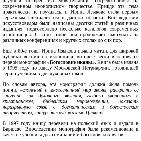
научный интерес исследовательницы сосредоточился на
современном иконописном творчестве. Прежде эта тема
практически не изучалась, и Ирина Языкова стала первым
серьезным специалистом в данной области. Впоследствии
искусствоведом были написаны десятки статей в различных
изданиях, подготовлено несколько каталогов современных
иконописцев. С этой темой она продолжает выступать на
различных конференциях и круглых столах до сих пор.
Еще в 80-е годы Ирина Языкова начала читать для широкой
публики лекции по иконописи, которые легли в основу ее
первой монографии
«Богословие иконы».
Книга была издана
в 1995 году по заказу Московской Патриархии, готовившей
серию учебников для духовных школ.
По словам автора, эта монография должна была помочь
понять
«сложный и многозначный мир иконы, раскрыть ее
значение как духовного явления, глубоко укоренного в
христианском, библейском мировоззрении, показать
неразрывную связь с догматическим и богословским
творчеством, литургической жизнью Церкви».
В 1997 году книгу перевели на польский язык и издали в
Варшаве. Впоследствии монография была рекомендована в
качестве учебника для семинарий и богословских вузов.