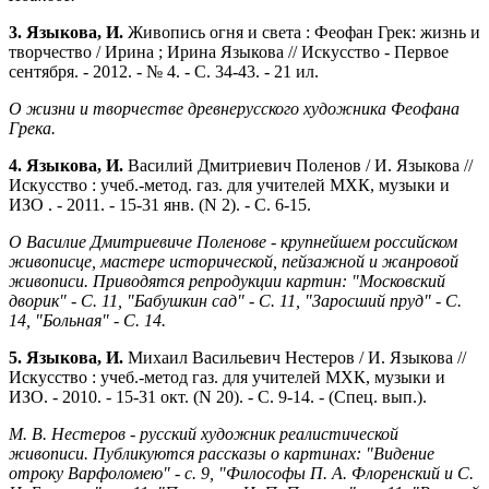
3. Языкова, И.
Живопись огня и света : Феофан Грек: жизнь и
творчество / Ирина ; Ирина Языкова // Искусство - Первое
сентября. - 2012. - № 4. - С. 34-43. - 21 ил.
О жизни и творчестве древнерусского художника Феофана
Грека.
4. Языкова, И.
Василий Дмитриевич Поленов / И. Языкова //
Искусство : учеб.-метод. газ. для учителей МХК, музыки и
ИЗО . - 2011. - 15-31 янв. (N 2). - С. 6-15.
О Василие Дмитриевиче Поленове - крупнейшем российском
живописце, мастере исторической, пейзажной и жанровой
живописи. Приводятся репродукции картин: "Московский
дворик" - С. 11, "Бабушкин сад" - С. 11, "Заросший пруд" - С.
14, "Больная" - С. 14.
5. Языкова, И.
Михаил Васильевич Нестеров / И. Языкова //
Искусство : учеб.-метод газ. для учителей МХК, музыки и
ИЗО. - 2010. - 15-31 окт. (N 20). - С. 9-14. - (Спец. вып.).
М. В. Нестеров - русский художник реалистической
живописи. Публикуются рассказы о картинах: "Видение
отроку Варфоломею" - с. 9, "Философы П. А. Флоренский и С.