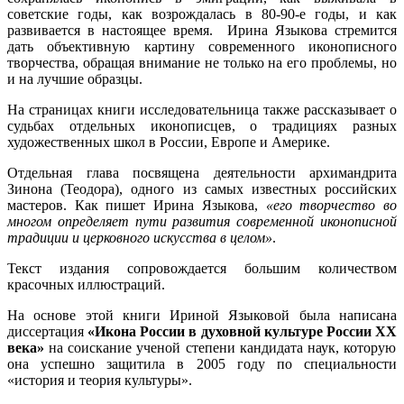
советские годы, как возрождалась в 80-90-е годы, и как
развивается в настоящее время. Ирина Языкова стремится
дать объективную картину современного иконописного
творчества, обращая внимание не только на его проблемы, но
и на лучшие образцы.
На страницах книги исследовательница также рассказывает о
судьбах отдельных иконописцев, о традициях разных
художественных школ в России, Европе и Америке.
Отдельная глава посвящена деятельности архимандрита
Зинона (Теодора), одного из самых известных российских
мастеров. Как пишет Ирина Языкова,
«его творчество во
многом определяет пути развития современной иконописной
традиции и церковного искусства в целом»
.
Текст издания сопровождается большим количеством
красочных иллюстраций.
На основе этой книги Ириной Языковой была написана
диссертация
«Икона России в духовной культуре России
XX
века»
на соискание ученой степени кандидата наук, которую
она успешно защитила в 2005 году по специальности
«история и теория культуры».