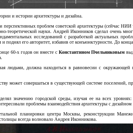
еории и истории архитектуры и дизайна.
 и перспективных проблем советской архитектуры (сейчас НИИ т
рно-теоретической науки. Андрей Иконников сделал очень мног
ндаментальных исследований с разработкой актуальных пробле
и поднял его авторитет, избавив от конъюнктурности. До конца
онце 60-х годов он вместе с
Константином Пчельниковым
выд
.
анная людьми, должна находиться в равновесии с окружающей п
еству может совершаться в существующей системе поселений, пр
елял значению городской среды, изучая ее на всех уровнях: 
нтересовали проблемы взаимодействия архитектуры с дизайном 
тальной планировки центра Москвы, реконструкции Манежн
столицы всегда волновало Андрея Иконникова.