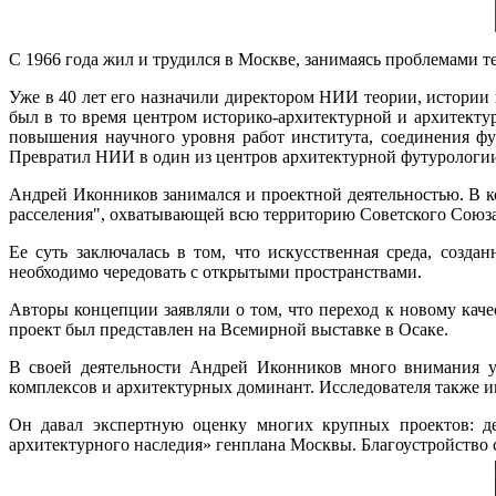
C
1966 года жил и трудился в Москве, занимаясь проблемами т
Уже в 40 лет его назначили директором НИИ теории, истории
был в то время центром историко-архитектурной и архитекту
повышения научного уровня работ института, соединения фу
Превратил НИИ в один из центров архитектурной футурологии 
Андрей Иконников занимался и проектной деятельностью. В к
расселения", охватывающей всю территорию Советского Союза
Ее суть заключалась в том, что искусственная среда, созд
необходимо чередовать с открытыми пространствами.
Авторы концепции заявляли о том, что переход к новому кач
проект был представлен на Всемирной выставке в Осаке.
В своей деятельности Андрей Иконников много внимания уд
комплексов и архитектурных доминант. Исследователя также и
Он давал экспертную оценку многих крупных проектов: де
архитектурного наследия» генплана Москвы. Благоустройство 