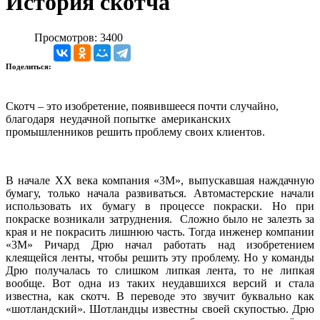
История скотча
Просмотров: 3400
Поделиться:
Скотч – это изобретение, появившееся почти случайно,
благодаря неудачной попытке американских
промышленников решить проблему своих клиентов.
В начале XX века компания «3М», выпускавшая наждачную
бумагу, только начала развиваться. Автомастерские начали
использовать их бумагу в процессе покраски. Но при
покраске возникали затруднения. Сложно было не залезть за
края и не покрасить лишнюю часть. Тогда инженер компании
«3М» Ричард Дрю начал работать над изобретением
клеящейся ленты, чтобы решить эту проблему. Но у команды
Дрю получалась то слишком липкая лента, то не липкая
вообще. Вот одна из таких неудавшихся версий и стала
известна, как скотч. В переводе это звучит буквально как
«шотландский». Шотландцы известны своей скупостью. Дрю