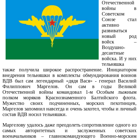
Отечественной
войны в
Советском
Союзе стал
активно
развиваться
новый род
войск –
Воздушно-
десантные
войска. И у них
тельняшка
также получила широкое распространение. Инициатором
внедрения тельняшки в комплекты обмундирования воинов
ВДВ был сам легендарный «дядя Вася» - генерал Василий
Филиппович Маргелов. Он сам в годы Великой
Отечественной войны командовал 1-м Особым лыжным
полком моряков Краснознаменного Балтийского флота.
Мужество своих подчиненных, морских пехотинцев,
Маргелов запомнил навсегда и очень захотел, чтобы и личный
состав ВДВ носил тельняшки.
Маргелову удалось даже преодолеть сопротивление одного из
самых авторитетных и заслуженных советских
военачальников – главнокомандующего Военно-морским