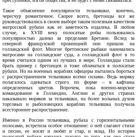
преступники, изгои общества, и не будет с ними связываться.
Такое объяснение популярности тельняшки, конечно,
чересчур романтичное. Скорее всего, бретонцы все же
руководствовались в своем выборе таким полезным качеством
матросской рубахи как ее заметность издалека. В любом
случае, к XVIII веку полосатые робы пользовались
популярностью далеко за пределами Бретани. Вслед за
северной французской провинцией они пришли на
голландский флот. Многие бретонские рыбаки нанимались
матросами на голландские суда, а голландский флот в то
время считался одним из лучших в мире. Голландцы стали
брать пример с бретонцев и тоже облачаться в полосатые
рубахи. Но на военных кораблях офицеры пытались бороться
с распространением тельняшки всеми силами. Ведь моряку
полагалось одеваться строго по форме – в кафтаны
определенных цветов. Впрочем, пока военно-морское
командование в Голландии, Англии и других странах
наказывало моряков за тельняшки, на более вольных духом
торговых и рыболовецких кораблях тельняшка получила
всестороннее распространение.
Именно в России тельняшка, рубаха с горизонтальными
полосами, встретила особое отношение: о ней слагают стихи
и песни, ее носят и любят и стар, и млад. Но история
полосатой рубахи началась задолго до того, как она стала