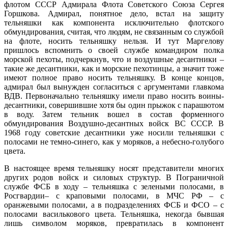
флотом СССР Адмирала Флота Советского Союза Сергея
Горшкова. Адмирал, понятное дело, встал на защиту
тельняшки как компонента исключительно флотского
обмундирования, считая, что людям, не связанным со службой
на флоте, носить тельняшку нельзя. И тут Маргелову
пришлось вспомнить о своей службе командиром полка
морской пехоты, подчеркнув, что и воздушные десантники –
такие же десантники, как и морские пехотинцы, а значит тоже
имеют полное право носить тельняшку. В конце концов,
адмирал был вынужден согласиться с аргументами главкома
ВДВ. Первоначально тельняшку имели право носить воины-
десантники, совершившие хотя бы один прыжок с парашютом
в воду. Затем тельник вошел в состав форменного
обмундирования Воздушно-десантных войск ВС СССР. В
1968 году советские десантники уже носили тельняшки с
полосами не темно-синего, как у моряков, а небесно-голубого
цвета.
В настоящее время тельняшку носят представители многих
других родов войск и силовых структур. В Пограничной
службе ФСБ в ходу – тельняшка с зелеными полосами, в
Росгвардии– с краповыми полосами, в МЧС РФ – с
оранжевыми полосами, а в подразделениях ФСБ и ФСО – с
полосами василькового цвета. Тельняшка, некогда бывшая
лишь символом моряков, превратилась в компонент