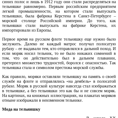
синих полос и лишь в 1912 году они стали распределяться на
тельняшке равномерно. Первым российским предприятием
легкой промышленности, на котором стали выпускать
тельняшки, была фабрика Керстена в Санкт-Петербурге –
морской столице Российской империи. До того, как
тельняшки стали выпускать на фабрике Керстена, их
импортировали из Европы.
Первое время на русском флоте тельняшку еще нужно было
заслужить. Далеко не каждый матрос получал полосатую
рубаху – ее выдавали тем, кто отправлялся в дальний поход. И
если моряк носил тельник, то не было никаких сомнений в
том, что он действительно был в дальнем плавании,
претерпел множество трудностей, боролся с опасностью. Так
тельняшка стала и символом престижа морской службы.
Как правило, моряки оставляли тельняшку на память о своей
службе на флоте и отправлялись «на дембель» в полосатой
рубахе. Моряк в русской культуре навсегда стал изображаться
в тельняшке, а без тельняшки это как бы и не совсем моряк.
На картинах, на книжных иллюстрациях, на плакатах моряков
отныне изображали в неизменном тельнике.
Мода на тельняшку