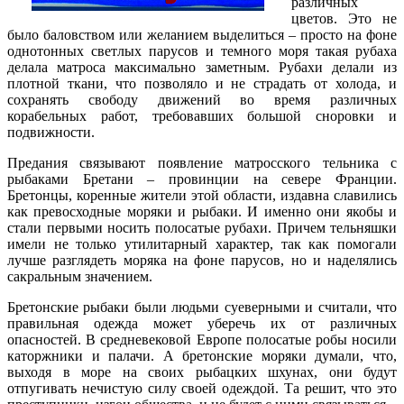
различных
цветов. Это не
было баловством или желанием выделиться – просто на фоне
однотонных светлых парусов и темного моря такая рубаха
делала матроса максимально заметным. Рубахи делали из
плотной ткани, что позволяло и не страдать от холода, и
сохранять свободу движений во время различных
корабельных работ, требовавших большой сноровки и
подвижности.
Предания связывают появление матросского тельника с
рыбаками Бретани – провинции на севере Франции.
Бретонцы, коренные жители этой области, издавна славились
как превосходные моряки и рыбаки. И именно они якобы и
стали первыми носить полосатые рубахи. Причем тельняшки
имели не только утилитарный характер, так как помогали
лучше разглядеть моряка на фоне парусов, но и наделялись
сакральным значением.
Бретонские рыбаки были людьми суеверными и считали, что
правильная одежда может уберечь их от различных
опасностей. В средневековой Европе полосатые робы носили
каторжники и палачи. А бретонские моряки думали, что,
выходя в море на своих рыбацких шхунах, они будут
отпугивать нечистую силу своей одеждой. Та решит, что это