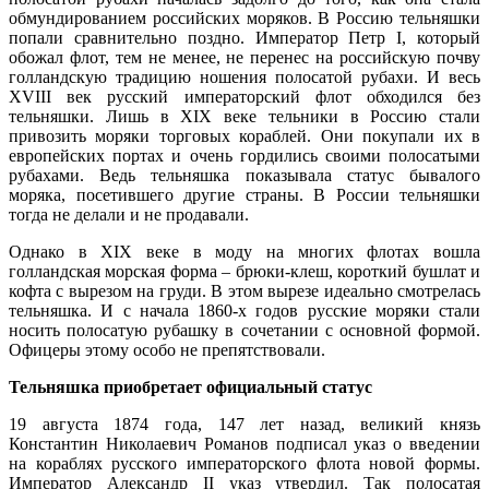
обмундированием российских моряков. В Россию тельняшки
попали сравнительно поздно. Император Петр I, который
обожал флот, тем не менее, не перенес на российскую почву
голландскую традицию ношения полосатой рубахи. И весь
XVIII век русский императорский флот обходился без
тельняшки. Лишь в XIX веке тельники в Россию стали
привозить моряки торговых кораблей. Они покупали их в
европейских портах и очень гордились своими полосатыми
рубахами. Ведь тельняшка показывала статус бывалого
моряка, посетившего другие страны. В России тельняшки
тогда не делали и не продавали.
Однако в XIX веке в моду на многих флотах вошла
голландская морская форма – брюки-клеш, короткий бушлат и
кофта с вырезом на груди. В этом вырезе идеально смотрелась
тельняшка. И с начала 1860-х годов русские моряки стали
носить полосатую рубашку в сочетании с основной формой.
Офицеры этому особо не препятствовали.
Тельняшка приобретает официальный статус
19 августа 1874 года, 147 лет назад, великий князь
Константин Николаевич Романов подписал указ о введении
на кораблях русского императорского флота новой формы.
Император Александр II указ утвердил. Так полосатая