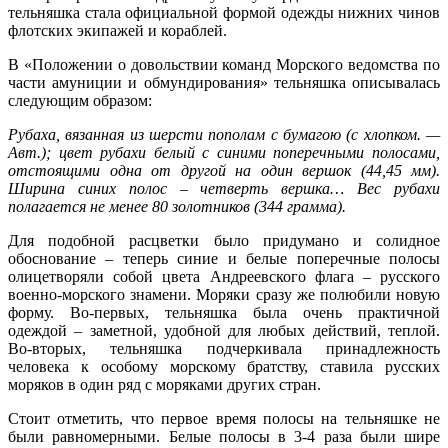
тельняшка стала официальной формой одежды нижних чинов
флотских экипажей и кораблей.
В «Положении о довольствии команд Морского ведомства по
части амуниции и обмундирования» тельняшка описывалась
следующим образом:
Рубаха, вязанная из шерсти пополам с бумагою (с хлопком. —
Авт.); цвет рубахи белый с синими поперечными полосами,
отстоящими одна от другой на один вершок (44,45 мм).
Ширина синих полос – четверть вершка… Вес рубахи
полагается не менее 80 золотников (344 грамма).
Для подобной расцветки было придумано и солидное
обоснование – теперь синие и белые поперечные полосы
олицетворяли собой цвета Андреевского флага – русского
военно-морского знамени. Моряки сразу же полюбили новую
форму. Во-первых, тельняшка была очень практичной
одеждой – заметной, удобной для любых действий, теплой.
Во-вторых, тельняшка подчеркивала принадлежность
человека к особому морскому братству, ставила русских
моряков в один ряд с моряками других стран.
Стоит отметить, что первое время полосы на тельняшке не
были равномерными. Белые полосы в 3-4 раза были шире