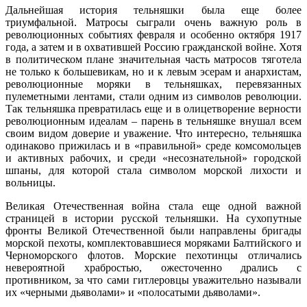
Дальнейшая история тельняшки была еще более
триумфальной. Матросы сыграли очень важную роль в
революционных событиях февраля и особенно октября 1917
года, а затем и в охватившей Россию гражданской войне. Хотя
в политическом плане значительная часть матросов тяготела
не только к большевикам, но и к левым эсерам и анархистам,
революционные моряки в тельняшках, перевязанных
пулеметными лентами, стали одним из символов революции.
Так тельняшка превратилась еще и в олицетворение верности
революционным идеалам – парень в тельняшке внушал всем
своим видом доверие и уважение. Что интересно, тельняшка
одинаково прижилась и в «правильной» среде комсомольцев
и активных рабочих, и среди «несознательной» городской
шпаны, для которой стала символом морской лихости и
вольницы.
Великая Отечественная война стала еще одной важной
страницей в истории русской тельняшки. На сухопутные
фронты Великой Отечественной были направлены бригады
морской пехоты, комплектовавшиеся моряками Балтийского и
Черноморского флотов. Морские пехотинцы отличались
невероятной храбростью, ожесточенно дрались с
противником, за что сами гитлеровцы уважительно называли
их «черными дьяволами» и «полосатыми дьяволами».