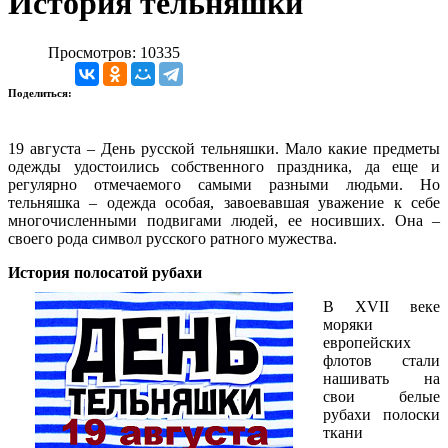
История тельняшки
Просмотров: 10335
Поделиться:
19 августа – День русской тельняшки. Мало какие предметы
одежды удостоились собственного праздника, да еще и
регулярно отмечаемого самыми разными людьми. Но
тельняшка – одежда особая, завоевавшая уважение к себе
многочисленными подвигами людей, ее носивших. Она –
своего рода символ русского ратного мужества.
История полосатой рубахи
В XVII веке
моряки
европейских
флотов стали
нашивать на
свои белые
рубахи полоски
ткани