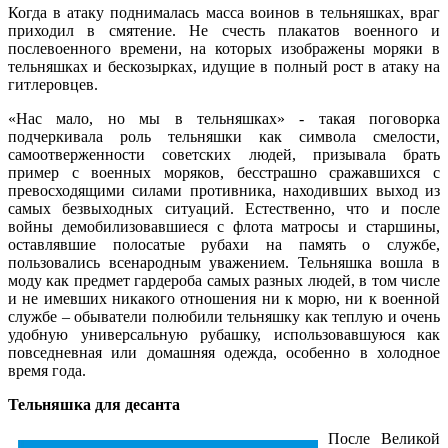
Когда в атаку поднималась масса воинов в тельняшках, враг
приходил в смятение. Не счесть плакатов военного и
послевоенного времени, на которых изображены моряки в
тельняшках и бескозырках, идущие в полный рост в атаку на
гитлеровцев.
«Нас мало, но мы в тельняшках» - такая поговорка
подчеркивала роль тельняшки как символа смелости,
самоотверженности советских людей, призывала брать
пример с военных моряков, бесстрашно сражавшихся с
превосходящими силами противника, находивших выход из
самых безвыходных ситуаций. Естественно, что и после
войны демобилизовавшиеся с флота матросы и старшины,
оставлявшие полосатые рубахи на память о службе,
пользовались всенародным уважением. Тельняшка вошла в
моду как предмет гардероба самых разных людей, в том числе
и не имевших никакого отношения ни к морю, ни к военной
службе – обыватели полюбили тельняшку как теплую и очень
удобную универсальную рубашку, использовавшуюся как
повседневная или домашняя одежда, особенно в холодное
время года.
Тельняшка для десанта
После Великой