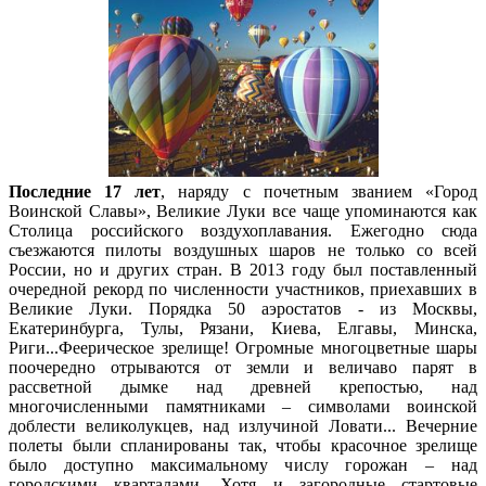
Последние 17 лет
, наряду с почетным званием «Город
Воинской Славы», Великие Луки все чаще упоминаются как
Столица российского воздухоплавания. Ежегодно сюда
съезжаются пилоты воздушных шаров не только со всей
России, но и других стран. В 2013 году был поставленный
очередной рекорд по численности участников, приехавших в
Великие Луки. Порядка 50 аэростатов - из Москвы,
Екатеринбурга, Тулы, Рязани, Киева, Елгавы, Минска,
Риги...Феерическое зрелище! Огромные многоцветные шары
поочередно отрываются от земли и величаво парят в
рассветной дымке над древней крепостью, над
многочисленными памятниками – символами воинской
доблести великолукцев, над излучиной Ловати... Вечерние
полеты были спланированы так, чтобы красочное зрелище
было доступно максимальному числу горожан – над
городскими кварталами. Хотя и загородные стартовые