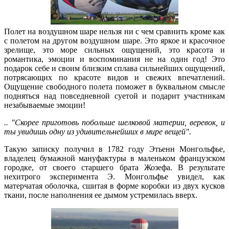
Полет на воздушном шаре нельзя ни с чем сравнить кроме как
с полетом на другом воздушном шаре. Это яркое и красочное
зрелище, это море сильных ощущений, это красота и
романтика, эмоции и воспоминания не на один год! Это
подарок себе и своим близким сплава сильнейших ощущений,
потрясающих по красоте видов и свежих впечатлений.
Ощущение свободного полета поможет в буквальном смысле
подняться над повседневной суетой и подарит участникам
незабываемые эмоции!
.. "Скорее приготовь побольше шелковой материи, веревок, и
ты увидишь одну из удивительнейших в мире вещей".
Такую записку получил в 1782 году Этьенн Монгольфье,
владелец бумажной мануфактуры в маленьком французском
городке, от своего старшего брата Жозефа. В результате
нехитрого эксперимента Э. Монгольфье увидел, как
матерчатая оболочка, сшитая в форме коробки из двух кусков
ткани, после наполнения ее дымом устремилась вверх.