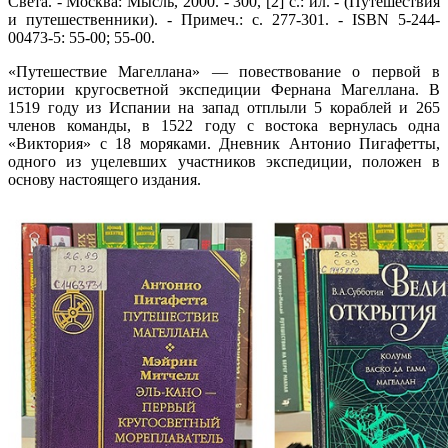
Света. - Москва: Мысль, 2000. - 300, [2] с.: ил. - (Путешествия
и путешественники). - Примеч.: с. 277-301. - ISBN 5-244-
00473-5: 55-00; 55-00.
«Путешествие Магеллана» — повествование о первой в
истории кругосветной экспедиции Фернана Магеллана. В
1519 году из Испании на запад отплыли 5 кораблей и 265
членов команды, в 1522 году с востока вернулась одна
«Виктория» с 18 моряками. Дневник Антонио Пигафетты,
одного из уцелевших участников экспедиции, положен в
основу настоящего издания.