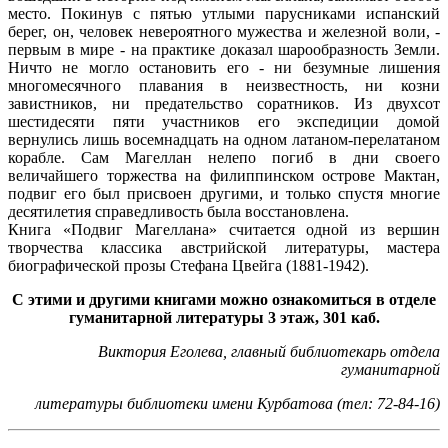
место. Покинув с пятью утлыми парусниками испанский
берег, он, человек невероятного мужества и железной воли, -
первым в мире - на практике доказал шарообразность Земли.
Ничто не могло остановить его - ни безумные лишения
многомесячного плавания в неизвестность, ни козни
завистников, ни предательство соратников. Из двухсот
шестидесяти пяти участников его экспедиции домой
вернулись лишь восемнадцать на одном латаном-перелатаном
корабле. Сам Магеллан нелепо погиб в дни своего
величайшего торжества на филиппинском острове Мактан,
подвиг его был присвоен другими, и только спустя многие
десятилетия справедливость была восстановлена.
Книга «Подвиг Магеллана» считается одной из вершин
творчества классика австрийской литературы, мастера
биографической прозы Стефана Цвейга (1881-1942).
С этими и другими книгами можно ознакомиться в отделе
гуманитарной литературы 3 этаж, 301 каб.
Виктория Еголева,
главный библиотекарь отдела
гуманитарной
литературы библиотеки имени Курбатова (тел: 72-84-16)