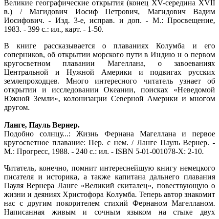
Великие географические открытия (конец XV-середина XVII
в.) / Магидович Иосиф Петрович, Магидович Вадим
Иосифович. - Изд. 3-е, исправ. и доп. - М.: Просвещение,
1983. - 399 с.: ил., карт. - 1-50.
В книге рассказывается о плаваниях Колумба и его
соперников, об открытии морского пути в Индию н о первом
кругосветном плавании Магеллана, о завоеваниях
Центральной и Нужной Америки и подвигах русских
землепроходцев. Много интересного читатель узнает об
открытии и исследовании Океании, поисках «Неведомой
Южной Земли», колонизации Северной Америки и многом
другом.
Ланге, Пауль Вернер.
Подобно солнцу...: Жизнь Фернана Магеллана и первое
кругосветное плавание: Пер. с нем. / Ланге Пауль Вернер. -
М.: Прогресс, 1988. - 240 с.: ил. - ISBN 5-01-001078-Х: 2-10.
Читатель, конечно, помнит интереснейшую книгу немецкого
писателя и историка, а также капитана дальнего плавания
Пауля Вернера Ланге «Великий скиталец», повествующую о
жизни и деяниях Христофора Колумба. Теперь автор знакомит
нас с другим покорителем стихий Фернаном Магелланом.
Написанная живым и сочным языком на стыке двух