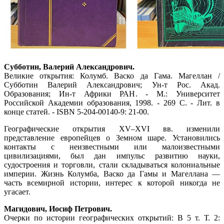
Субботин, Валерий Александрович.
Великие открытия: Колумб. Васко да Гама. Магеллан /
Субботин Валерий Александрович; Ун-т Рос. Акад.
Образования; Ин-т Африки РАН. - М.: Университет
Российской Академии образования, 1998. - 269 С. - Лит. в
конце статей. - ISBN 5-204-00140-9: 21-00.
Географические открытия XV–XVI вв. изменили
представление европейцев о Земном шаре. Установились
контакты с неизвестными или малоизвестными
цивилизациями, был дан импульс развитию науки,
судостроения и торговли, стали складываться колониальные
империи. Жизнь Колумба, Васко да Гамы и Магеллана —
часть всемирной истории, интерес к которой никогда не
угасает.
Магидович, Иосиф Петрович.
Очерки по истории географических открытий: В 5 т. Т. 2: