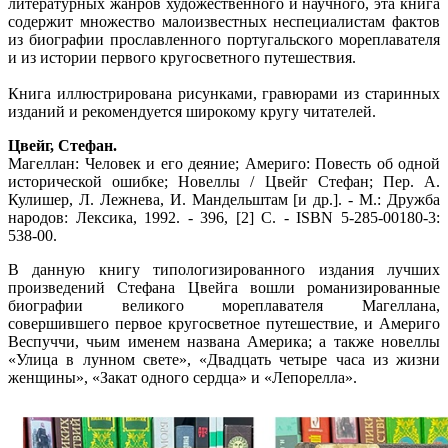
литературных жанров художественного и научного, эта книга
содержит множество малоизвестных неспециалистам фактов
из биографии прославленного португальского мореплавателя
и из истории первого кругосветного путешествия.
Книга иллюстрирована рисунками, гравюрами из старинных
изданий и рекомендуется широкому кругу читателей.
Цвейг, Стефан.
Магеллан: Человек и его деяние; Америго: Повесть об одной
исторической ошибке; Новеллы / Цвейг Стефан; Пер. А.
Кулишер, Л. Лежнева, И. Мандельштам [и др.]. - М.: Дружба
народов: Лексика, 1992. - 396, [2] С. - ISBN 5-285-00180-3:
538-00.
В данную книгу типологизированного издания лучших
произведений Стефана Цвейга вошли романизированные
биографии великого мореплавателя Магеллана,
совершившего первое кругосветное путешествие, и Америго
Веспуччи, чьим именем названа Америка; а также новеллы
«Улица в лунном свете», «Двадцать четыре часа из жизни
женщины», «Закат одного сердца» и «Лепорелла».