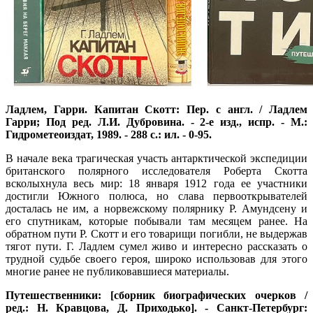
Ладлем, Гарри. Капитан Скотт: Пер. с англ. / Ладлем
Гарри; Под ред. Л.И. Дубровина. - 2-е изд., испp. - М.:
Гидрометеоиздат, 1989. - 288 с.: ил. - 0-95.
В начале века трагическая участь антарктической экспедиции
британского полярного исследователя Роберта Скотта
всколыхнула весь мир: 18 января 1912 года ее участники
достигли Южного полюса, но слава первооткрывателей
досталась не им, а норвежскому полярнику Р. Амундсену и
его спутникам, которые побывали там месяцем ранее. На
обратном пути Р. Скотт и его товарищи погибли, не выдержав
тягот пути. Г. Ладлем сумел живо и интересно рассказать о
трудной судьбе своего героя, широко использовав для этого
многие ранее не публиковавшиеся материалы.
Путешественники: [сборник биографических очерков /
ред.: Н. Кравцова, Д. Приходько]. - Санкт-Петербург: