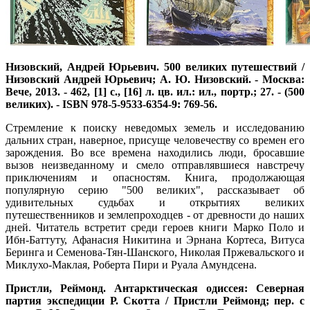
Низовский, Андрей Юрьевич. 500 великих путешествий /
Низовский Андрей Юрьевич; А. Ю. Низовский. - Москва:
Вече, 2013. - 462, [1] с., [16] л. цв. ил.: ил., портр.; 27. - (500
великих). - ISBN 978-5-9533-6354-9: 769-56.
Стремление к поиску неведомых земель и исследованию
дальних стран, наверное, присуще человечеству со времен его
зарождения. Во все времена находились люди, бросавшие
вызов неизведанному и смело отправлявшиеся навстречу
приключениям и опасностям. Книга, продолжающая
популярную серию "500 великих", рассказывает об
удивительных судьбах и открытиях великих
путешественников и землепроходцев - от древности до наших
дней. Читатель встретит среди героев книги Марко Поло и
Ибн-Баттуту, Афанасия Никитина и Эрнана Кортеса, Витуса
Беринга и Семенова-Тян-Шанского, Николая Пржевальского и
Миклухо-Маклая, Роберта Пири и Руала Амундсена.
Пристли, Реймонд. Антарктическая одиссея: Северная
партия экспедиции Р. Скотта / Пристли Реймонд; пер. с