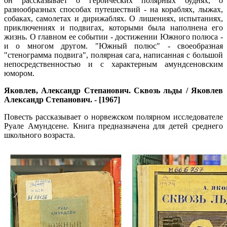
он рассказывает о героических полярных буднях, о
разнообразных способах путешествий - на кораблях, лыжах,
собаках, самолетах и дирижаблях. О лишениях, испытаниях,
приключениях и подвигах, которыми была наполнена его
жизнь. О главном ее событии - достижении Южного полюса -
и о многом другом. "Южный полюс" - своеобразная
"стенограмма подвига", полярная сага, написанная с большой
непосредственностью и с характерным амундсеновским
юмором.
Яковлев, Александр Степанович. Сквозь льды / Яковлев
Александр Степанович. - [1967]
Повесть рассказывает о норвежском полярном исследователе
Руале Амундсене. Книга предназначена для детей среднего
школьного возраста.