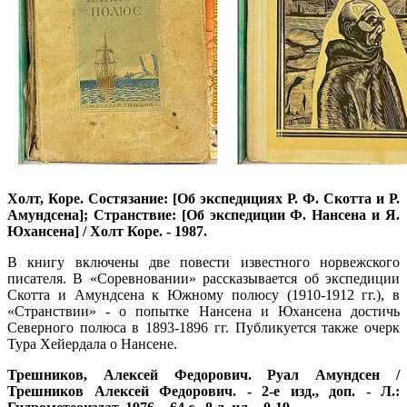
Холт, Коре. Состязание: [Об экспедициях Р. Ф. Скотта и Р.
Амундсена]; Странствие: [Об экспедиции Ф. Нансена и Я.
Юхансена] / Холт Коре. - 1987.
В книгу включены две повести известного норвежского
писателя. В «Соревновании» рассказывается об экспедиции
Скотта и Амундсена к Южному полюсу (1910-1912 гг.), в
«Странствии» - о попытке Нансена и Юхансена достичь
Северного полюса в 1893-1896 гг. Публикуется также очерк
Тура Хейердала о Нансене.
Трешников, Алексей Федорович. Руал Амундсен /
Трешников Алексей Федорович. - 2-е изд., доп. - Л.: