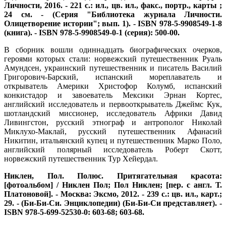
Личности, 2016. - 221 c.: ил., цв. ил., факс., портр., карты ;
24 см. - (Серия "Библиотека журнала Личности.
Олицетворение истории"; вып. 1). - ISBN 978-5-9908549-1-8
(книга). - ISBN 978-5-9908549-0-1 (серия): 500-00.
В сборник вошли одиннадцать биографических очерков,
героями которых стали: норвежский путешественник Руаль
Амундсен, украинский путешественник и писатель Василий
Григорович-Барский, испанский мореплаватель и
открыватель Америки Христофор Колумб, испанский
конкистадор и завоеватель Мексики Эрнан Кортес,
английский исследователь и первооткрыватель Джеймс Кук,
шотландский миссионер, исследователь Африки Давид
Ливингстон, русский этнограф и антрополог Николай
Миклухо-Маклай, русский путешественник Афанасий
Никитин, итальянский купец и путешественник Марко Поло,
английский полярный исследователь Роберт Скотт,
норвежский путешественник Тур Хейердал.
Никлен, Пол. Полюс. Притягательная красота:
[фотоальбом] / Никлен Пол; Пол Никлен; [пер. с англ. Т.
Платоновой]. - Москва: Эксмо, 2012. - 239 с.: цв. ил., карт.;
29. - (Би-Би-Си. Энциклопедии) (Би-Би-Си представляет). -
ISBN 978-5-699-52530-0: 603-68; 603-68.