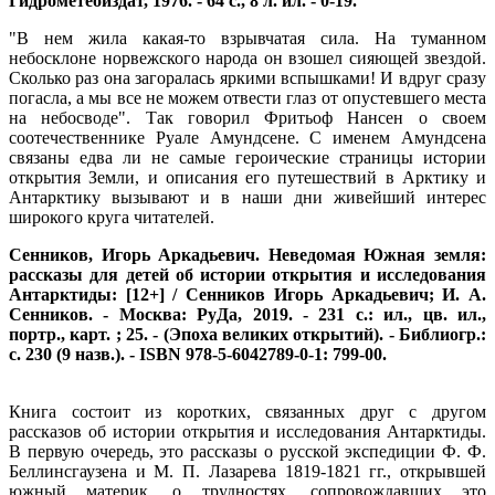
Гидрометеоиздат, 1976. - 64 с., 8 л. ил. - 0-19.
"В нем жила какая-то взрывчатая сила. На туманном
небосклоне норвежского народа он взошел сияющей звездой.
Сколько раз она загоралась яркими вспышками! И вдруг сразу
погасла, а мы все не можем отвести глаз от опустевшего места
на небосводе". Так говорил Фритьоф Нансен о своем
соотечественнике Руале Амундсене. С именем Амундсена
связаны едва ли не самые героические страницы истории
открытия Земли, и описания его путешествий в Арктику и
Антарктику вызывают и в наши дни живейший интерес
широкого круга читателей.
Сенников, Игорь Аркадьевич. Неведомая Южная земля:
рассказы для детей об истории открытия и исследования
Антарктиды: [12+] / Сенников Игорь Аркадьевич; И. А.
Сенников. - Москва: РуДа, 2019. - 231 с.: ил., цв. ил.,
портр., карт. ; 25. - (Эпоха великих открытий). - Библиогр.:
с. 230 (9 назв.). - ISBN 978-5-6042789-0-1: 799-00.
Книга состоит из коротких, связанных друг с другом
рассказов об истории открытия и исследования Антарктиды.
В первую очередь, это рассказы о русской экспедиции Ф. Ф.
Беллинсгаузена и М. П. Лазарева 1819-1821 гг., открывшей
южный материк, о трудностях, сопровождавших это