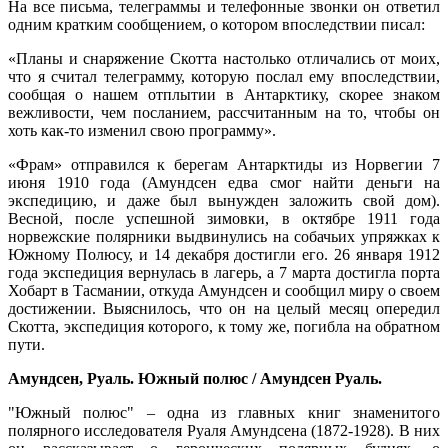
На все письма, телеграммы и телефонные звонки он ответил
одним кратким сообщением, о котором впоследствии писал:
«Планы и снаряжение Скотта настолько отличались от моих,
что я считал телеграмму, которую послал ему впоследствии,
сообщая о нашем отплытии в Антарктику, скорее знаком
вежливости, чем посланием, рассчитанным на то, чтобы он
хоть как-то изменил свою программу».
«Фрам» отправился к берегам Антарктиды из Норвегии 7
июня 1910 года (Амундсен едва смог найти деньги на
экспедицию, и даже был вынужден заложить свой дом).
Весной, после успешной зимовки, в октябре 1911 года
норвежские полярники выдвинулись на собачьих упряжках к
Южному Полюсу, и 14 декабря достигли его. 26 января 1912
года экспедиция вернулась в лагерь, а 7 марта достигла порта
Хобарт в Тасмании, откуда Амундсен и сообщил миру о своем
достижении. Выяснилось, что он на целый месяц опередил
Скотта, экспедиция которого, к тому же, погибла на обратном
пути.
Амундсен, Руаль. Южный полюс / Амундсен Руаль.
"Южный полюс" – одна из главных книг знаменитого
полярного исследователя Руаля Амундсена (1872-1928). В них