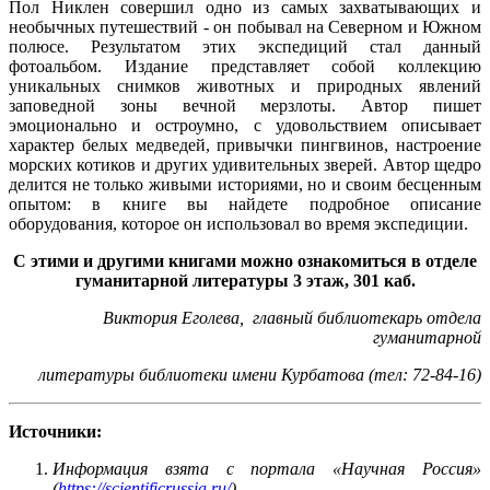
Пол Никлен совершил одно из самых захватывающих и
необычных путешествий - он побывал на Северном и Южном
полюсе. Результатом этих экспедиций стал данный
фотоальбом. Издание представляет собой коллекцию
уникальных снимков животных и природных явлений
заповедной зоны вечной мерзлоты. Автор пишет
эмоционально и остроумно, с удовольствием описывает
характер белых медведей, привычки пингвинов, настроение
морских котиков и других удивительных зверей. Автор щедро
делится не только живыми историями, но и своим бесценным
опытом: в книге вы найдете подробное описание
оборудования, которое он использовал во время экспедиции.
С этими и другими книгами можно ознакомиться в отделе
гуманитарной литературы 3 этаж, 301 каб.
Виктория Еголева,
главный библиотекарь отдела
гуманитарной
литературы библиотеки имени Курбатова (тел: 72-84-16)
Источники:
Информация взята с портала «Научная Россия»
(
https://scientificrussia.ru/
)