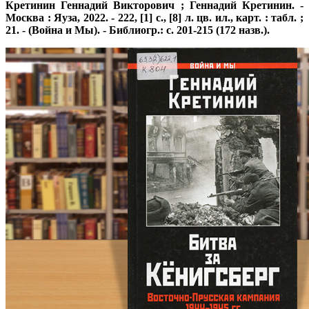
Кретинин Геннадий Викторович ; Геннадий Кретинин. -
Москва : Яуза, 2022. - 222, [1] с., [8] л. цв. ил., карт. : табл. ;
21. - (Война и Мы). - Библиогр.: с. 201-215 (172 назв.).