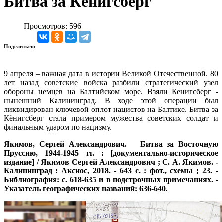
Битва за Кёнигсберг
Просмотров: 596
Поделиться:
9 апреля – важная дата в истории Великой Отечественной. 80
лет назад советские войска разбили стратегический узел
обороны немцев на Балтийском море. Взяли Кенигсберг -
нынешний Калининград. В ходе этой операции был
ликвидирован ключевой оплот нацистов на Балтике. Битва за
Кёнигсберг стала примером мужества советских солдат и
финальным ударом по нацизму.
Якимов, Сергей Александрович.
Битва за Восточную
Пруссию, 1944-1945 гг.
: [документально-историческое
издание] / Якимов Сергей Александрович ; С. А. Якимов. -
Калининград : Аксиос, 2018. - 643 c. : фот., схемы ; 23. -
Библиография: с. 618-635 и в подстрочных примечаниях. -
Указатель географических названий: 636-640.