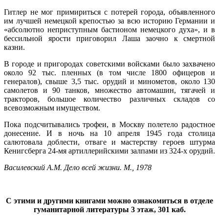
Гитлер не мог примириться с потерей города, объявленного
им лучшей немецкой крепостью за всю историю Германии и
«абсолютно неприступным бастионом немецкого духа», и в
бессильной ярости приговорил Лаша заочно к смертной
казни.
В городе и пригородах советскими войсками было захвачено
около 92 тыс. пленных (в том числе 1800 офицеров и
генералов), свыше 3,5 тыс. орудий и минометов, около 130
самолетов и 90 танков, множество автомашин, тягачей и
тракторов, большое количество различных складов со
всевозможным имуществом.
Пока подсчитывались трофеи, в Москву полетело радостное
донесение. И в ночь на 10 апреля 1945 года столица
салютовала доблести, отваге и мастерству героев штурма
Кенигсберга 24-мя артиллерийскими залпами из 324-х орудий.
Василевский А.М. Дело всей жизни. М., 1978
С этими и другими книгами можно ознакомиться в отделе
гуманитарной литературы 3 этаж, 301 каб.