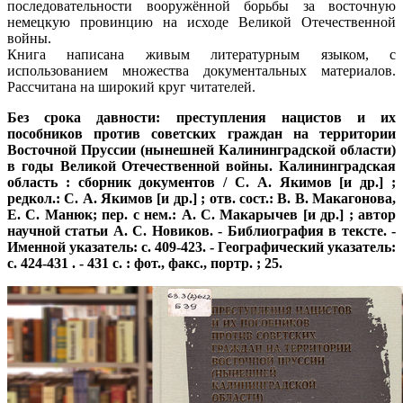
последовательности вооружённой борьбы за восточную
немецкую провинцию на исходе Великой Отечественной
войны.
Книга написана живым литературным языком, с
использованием множества документальных материалов.
Рассчитана на широкий круг читателей.
Без срока давности: преступления нацистов и их
пособников против советских граждан на территории
Восточной Пруссии (нынешней Калининградской области)
в годы Великой Отечественной войны. Калининградская
область : сборник документов / С. А. Якимов [и др.] ;
редкол.: С. А. Якимов [и др.] ; отв. сост.: В. В. Макагонова,
Е. С. Манюк; пер. с нем.: А. С. Макарычев [и др.] ; автор
научной статьи А. С. Новиков. - Библиография в тексте. -
Именной указатель: с. 409-423. - Географический указатель:
с. 424-431 . - 431 с. : фот., факс., портр. ; 25.