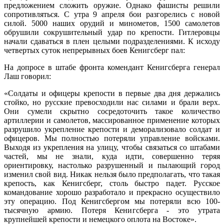
предложением сложить оружие. Однако фашисты решили
сопротивляться. С утра 9 апреля бои разгорелись с новой
силой. 5000 наших орудий и минометов, 1500 самолетов
обрушили сокрушительный удар по крепости. Гитлеровцы
начали сдаваться в плен целыми подразделениями. К исходу
четвертых суток непрерывных боев Кенигсберг пал:
На допросе в штабе фронта комендант Кенигсберга генерал
Лаш говорил:
«Солдаты и офицеры крепости в первые два дня держались
стойко, но русские превосходили нас силами и брали верх.
Они сумели скрытно сосредоточить такое количество
артиллерии и самолетов, массированное применение которых
разрушило укрепление крепости и деморализовало солдат и
офицеров. Мы полностью потеряли управление войсками.
Выходя из укрепления на улицу, чтобы связаться со штабами
частей, мы не знали, куда идти, совершенно теряя
ориентировку, настолько разрушенный и пылающий город
изменил свой вид. Никак нельзя было предполагать, что такая
крепость, как Кенигсберг, столь быстро падет. Русское
командование хорошо разработало и прекрасно осуществило
эту операцию. Под Кенигсбергом мы потеряли всю 100-
тысячную армию. Потеря Кенигсберга - это утрата
крупнейшей крепости и немецкого оплота на Востоке».