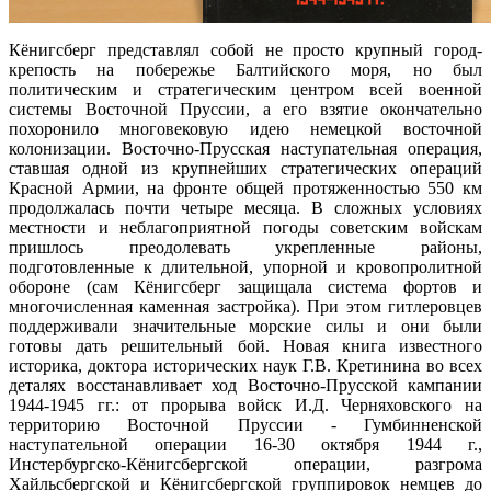
Кёнигсберг представлял собой не просто крупный город-
крепость на побережье Балтийского моря, но был
политическим и стратегическим центром всей военной
системы Восточной Пруссии, а его взятие окончательно
похоронило многовековую идею немецкой восточной
колонизации. Восточно-Прусская наступательная операция,
ставшая одной из крупнейших стратегических операций
Красной Армии, на фронте общей протяженностью 550 км
продолжалась почти четыре месяца. В сложных условиях
местности и неблагоприятной погоды советским войскам
пришлось преодолевать укрепленные районы,
подготовленные к длительной, упорной и кровопролитной
обороне (сам Кёнигсберг защищала система фортов и
многочисленная каменная застройка). При этом гитлеровцев
поддерживали значительные морские силы и они были
готовы дать решительный бой. Новая книга известного
историка, доктора исторических наук Г.В. Кретинина во всех
деталях восстанавливает ход Восточно-Прусской кампании
1944-1945 гг.: от прорыва войск И.Д. Черняховского на
территорию Восточной Пруссии - Гумбинненской
наступательной операции 16-30 октября 1944 г.,
Инстербургско-Кёнигсбергской операции, разгрома
Хайльсбергской и Кёнигсбергской группировок немцев до