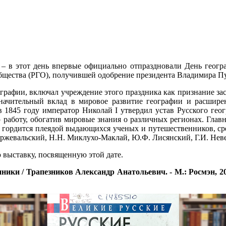
и – в этот день впервые официально отпраздновали День геог
бщества (РГО), получившей одобрение президента Владимира П
ографии, включал учреждение этого праздника как признание зас
значительный вклад в мировое развитие географии и расшир
 в 1845 году император Николай I утвердил устав Русского ге
 работу, обогатив мировые знания о различных регионах. Глав
я гордится плеядой выдающихся ученых и путешественников, ср
ржевальский, Н.Н. Миклухо-Маклай, Ю.Ф. Лисянский, Г.И. Неве
 выставку, посвященную этой дате.
и / Трапезников Александр Анатольевич. - М.: Росмэн, 2003. - 