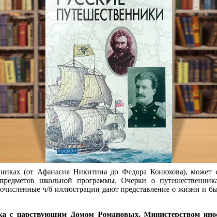
нниках (от Афанасия Никитина до Федора Конюхова), может 
 предметов школьной программы. Очерки о путешественника
гочисленные ч/б иллюстрации дают представление о жизни и бы
ика с царствующим Домом Романовых, Министерством ино