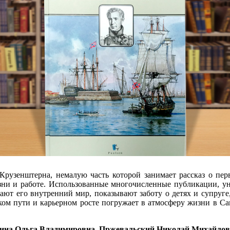
рузенштерна, немалую часть которой занимает рассказ о пер
изни и работе. Использованные многочисленные публикации, 
вают его внутренний мир, показывают заботу о детях и супру
ком пути и карьерном росте погружает в атмосферу жизни в С
ина Ольга Владимировна, Пржевальский Николай Михайлович;