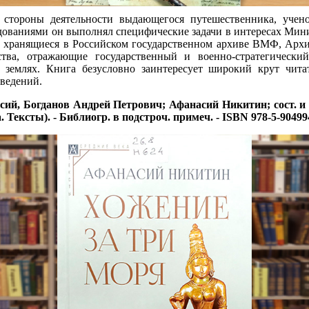
стороны деятельности выдающегося путешественника, учен
ованиями он выполнял специфические задачи в интересах Минис
ы, хранящиеся в Российском государственном архиве ВМФ, Ар
ства, отражающие государственный и военно-стратегическ
землях. Книга безусловно заинтересует широкий крут читат
ведений.
й, Богданов Андрей Петрович; Афанасий Никитин; сост. и пр
века. Тексты). - Библиогр. в подстроч. примеч. - ISBN 978-5-90499