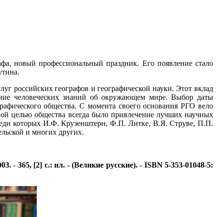
рафа, новый профессиональный праздник. Его появление стало
утина.
луг российских географов и географической науки. Этот вклад
ение человеческих знаний об окружающем мире. Выбор даты
ографического общества. С момента своего основания РГО вело
ной целью общества всегда было привлечение лучших научных
еди которых И.Ф. Крузенштерн, Ф.П. Литке, В.Я. Струве, П.П.
льской и многих других.
365, [2] с.: ил. - (Великие русские). - ISBN 5-353-01048-5: