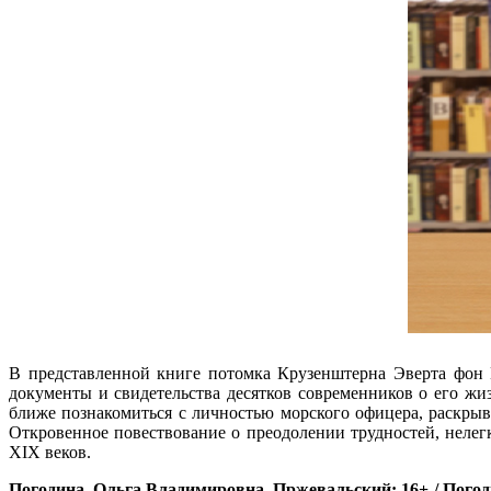
В представленной книге потомка Крузенштерна Эверта фон К
документы и свидетельства десятков современников о его ж
ближе познакомиться с личностью морского офицера, раскры
Откровенное повествование о преодолении трудностей, нелег
XIX веков.
Погодина, Ольга Владимировна. Пржевальский: 16+ / Погод