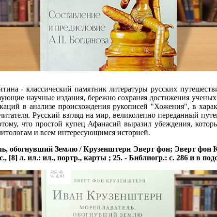
итина - классический памятник литературы русских путешестви
ующие научные издания, бережно сохраняя достижения ученых в
каций в анализе происхождения рукописей "Хожения", в харак
 читателя. Русский взгляд на мир, великолепно переданный пут
отому, что простой купец Афанасий выразил убеждения, которы
литологам и всем интересующимся историей.
ь, обогнувший Землю / Крузенштерн Эверт фон; Эверт фон К
с., [8] л. ил.: ил., портр., карты ; 25. - Библиогр.: с. 286 и в