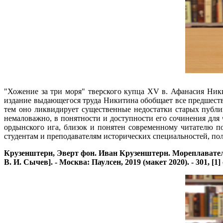
"Хожение за три моря" тверского купца XV в. Афанасия Ник
издание выдающегося труда Никитина обобщает все предшеств
тем оно ликвидирует существенные недостатки старых публи
немаловажно, в понятности и доступности его сочинения для
ордынского ига, близок и понятен современному читателю п
студентам и преподавателям исторических специальностей, по
Крузенштерн, Эверт фон. Иван Крузенштерн. Мореплавател
В. И. Сычев]. - Москва: Паулсен, 2019 (макет 2020). - 301, [1] 