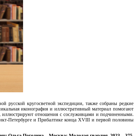
вой русской кругосветной экспедиции, также собраны редкие
уникальная иконография и иллюстративный материал помогают
ге, иллюстрируют отношения с сослуживцами и подчиненными.
анкт-Петербурге и Прибалтике конца XVIII и первой половины
 Ольга Погодина. - Москва: Молодая гвардия, 2023. - 375,