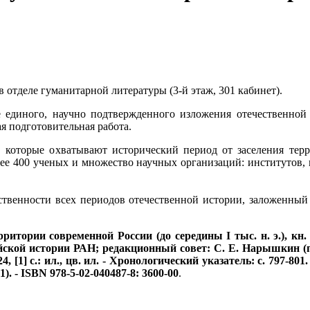
 отделе гуманитарной литературы (3-й этаж, 301 кабинет).
е единого, научно подтвержденного изложения отечественной
я подготовительная работа.
 которые охватывают исторический период от заселения тер
лее 400 ученых и множество научных организаций: институтов, 
ственности всех периодов отечественной истории, заложенн
рритории современной России (до середины I тыс. н. э.), кн
ийской истории РАН; редакционный совет: С. Е. Нарышкин (пр
24, [1] с.: ил., цв. ил. - Хронологический указатель: с. 797-8
 1). - ISBN 978-5-02-040487-8: 3600-00
.