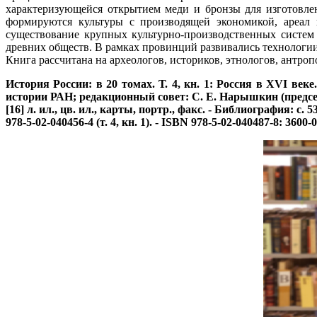
характеризующейся открытием меди и бронзы для изготовлен
формируются культуры с производящей экономикой, ареал к
существование крупных культурно-производственных систем 
древних обществ. В рамках провинций развивались технологии
Книга рассчитана на археологов, историков, этнологов, антроп
История России: в 20 томах. Т. 4, кн. 1: Россия в XVI век
истории РАН; редакционный совет: С. Е. Нарышкин (председате
[16] л. ил., цв. ил., карты, портр., факс. - Библиография: с
978-5-02-040456-4 (т. 4, кн. 1). - ISBN 978-5-02-040487-8: 3600-0