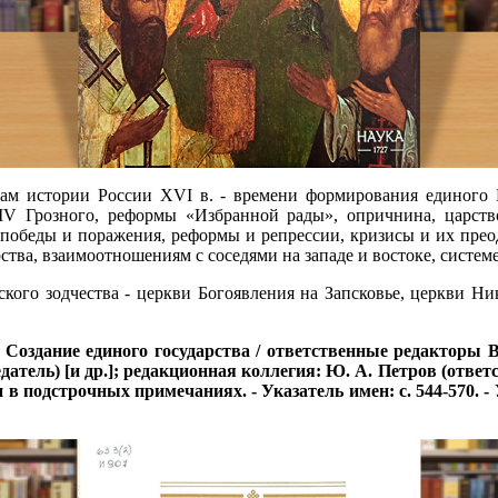
ам истории России XVI в. - времени формирования единого Р
 IV Грозного, реформы «Избранной рады», опричнина, царств
обеды и поражения, реформы и репрессии, кризисы и их преод
ва, взаимоотношениям с соседями на западе и востоке, системе
ского зодчества - церкви Богоявления на Запсковье, церкви Н
ке. Создание единого государства / ответственные редакторы 
ль) [и др.]; редакционная коллегия: Ю. А. Петров (ответствен
39 и в подстрочных примечаниях. - Указатель имен: с. 544-570. -