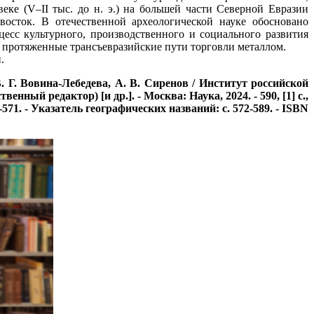
ке (V–II тыс. до н. э.) на большей части Северной Евразии
осток. В отечественной археологической науке обосновано
есс культурного, производственного и социального развития
ь протяженные трансъевразийские пути торговли металлом.
.
В. Г. Вовина-Лебедева, А. В. Сиренов / Институт российской
ный редактор) [и др.]. - Москва: Наука, 2024. - 590, [1] с.,
-571. - Указатель географических названий: с. 572-589. - ISBN