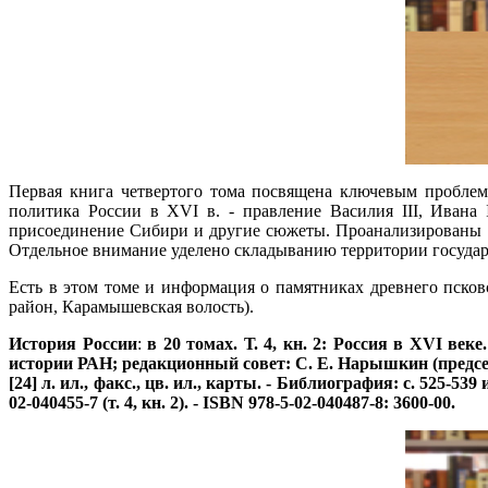
Первая книга четвертого тома посвящена ключевым проблем
политика России в XVI в. - правление Василия III, Ивана
присоединение Сибири и другие сюжеты. Проанализированы п
Отдельное внимание уделено складыванию территории государст
Есть в этом томе и информация о памятниках древнего псков
район, Карамышевская волость).
История России
:
в 20 томах. Т. 4, кн. 2: Россия в XVI ве
истории РАН; редакционный совет: С. Е. Нарышкин (председате
[24] л. ил., факс., цв. ил., карты. - Библиография: с. 525-5
02-040455-7 (т. 4, кн. 2). - ISBN 978-5-02-040487-8: 3600-00.