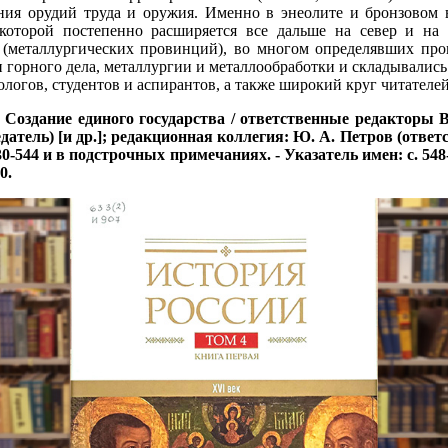
ия орудий труда и оружия. Именно в энеолите и бронзовом ве
оторой постепенно расширяется все дальше на север и на в
(металлургических провинций), во многом определявших проц
 горного дела, металлургии и металлообработки и складывалис
ологов, студентов и аспирантов, а также широкий круг читателей
е. Создание единого государства / ответственные редакторы 
ль) [и др.]; редакционная коллегия: Ю. А. Петров (ответствен
. 530-544 и в подстрочных примечаниях. - Указатель имен: с. 548
0.