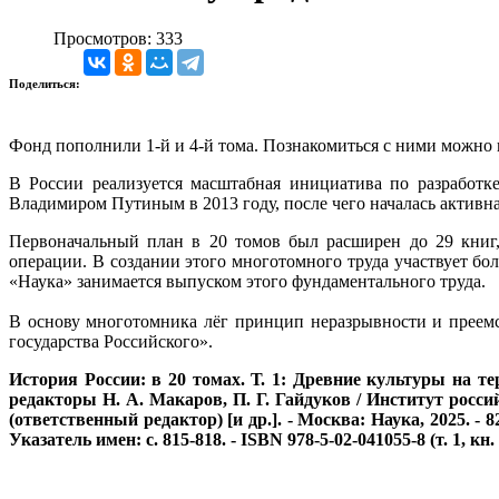
Просмотров: 333
Поделиться:
Фонд пополнили 1-й и 4-й тома. Познакомиться с ними можно в
В России реализуется масштабная инициатива по разработк
Владимиром Путиным в 2013 году, после чего началась активна
Первоначальный план в 20 томов был расширен до 29 книг,
операции. В создании этого многотомного труда участвует бо
«Наука» занимается выпуском этого фундаментального труда.
В основу многотомника лёг принцип неразрывности и преем
государства Российского».
История России: в 20 томах. Т. 1: Древние культуры на те
редакторы Н. А. Макаров, П. Г. Гайдуков / Институт росс
(ответственный редактор) [и др.]. - Москва: Наука, 2025. - 8
Указатель имен: с. 815-818. - ISBN 978-5-02-041055-8 (т. 1, кн.