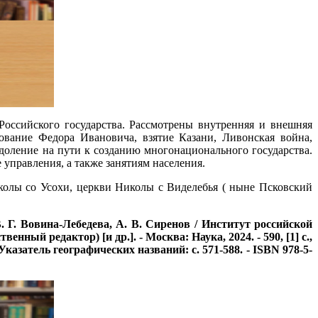
оссийского государства. Рассмотрены внутренняя и внешняя
ование Федора Ивановича, взятие Казани, Ливонская война,
оление на пути к созданию многонационального государства.
 управления, а также занятиям населения.
иколы со Усохи, церкви Николы с Виделебья ( ныне Псковский
В. Г. Вовина-Лебедева, А. В. Сиренов / Институт российской
ный редактор) [и др.]. - Москва: Наука, 2024. - 590, [1] с.,
 Указатель географических названий: с. 571-588. - ISBN 978-5-