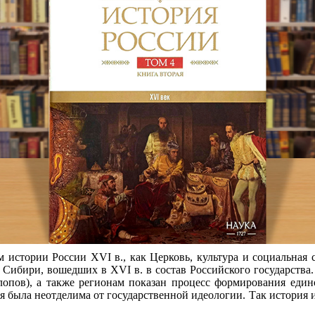
 истории России XVI в., как Церковь, культура и социальная с
и Сибири, вошедших в XVI в. в состав Российского государства
олопов), а также регионам показан процесс формирования един
я была неотделима от государственной идеологии. Так история 