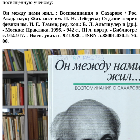
посвященную ученому:
Он между нами жил...: Воспоминания о Сахарове / Рос.
Акад. наук; Физ. ин-т им. П. Н. Лебедева; Отд-ние теорет.
физики им. И. Е. Тамма; ред. кол.: Б. Л. Альтшулер и [др.].
- Москва: Практика, 1996. - 942 с., [1] л. портр. - Библиогр.:
с. 914-917. - Имен. указ.: с. 921-938. - ISBN 5-88001-020-1: 76-
00.