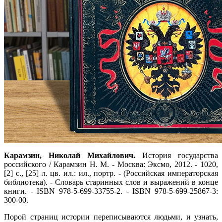
Карамзин, Николай Михайлович.
История государства
российского / Карамзин Н. М. - Москва: Эксмо, 2012. - 1020,
[2] с., [25] л. цв. ил.: ил., портр. - (Российская императорская
библиотека). - Словарь старинных слов и выражений в конце
книги. - ISBN 978-5-699-33755-2. - ISBN 978-5-699-25867-3:
300-00.
Порой страниц истории переписываются людьми, и узнать,