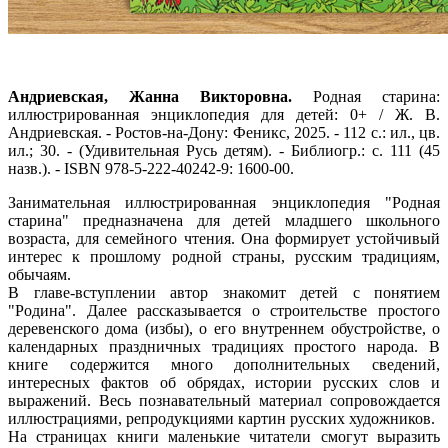
Андриевская, Жанна Викторовна.
Родная старина:
иллюстрированная энциклопедия для детей: 0+ / Ж. В.
Андриевская. - Ростов-на-Дону: Феникс, 2025. - 112 с.: ил., цв.
ил.; 30. - (Удивительная Русь детям). - Библиогр.: с. 111 (45
назв.). - ISBN 978-5-222-40242-9: 1600-00.
Занимательная иллюстрированная энциклопедия "Родная
старина" предназначена для детей младшего школьного
возраста, для семейного чтения. Она формирует устойчивый
интерес к прошлому родной страны, русским традициям,
обычаям.
В главе-вступлении автор знакомит детей с понятием
"Родина". Далее рассказывается о строительстве простого
деревенского дома (избы), о его внутреннем обустройстве, о
календарных праздничных традициях простого народа. В
книге содержится много дополнительных сведений,
интересных фактов об обрядах, истории русских слов и
выражений. Весь познавательный материал сопровождается
иллюстрациями, репродукциями картин русских художников.
На страницах книги маленькие читатели смогут выразить