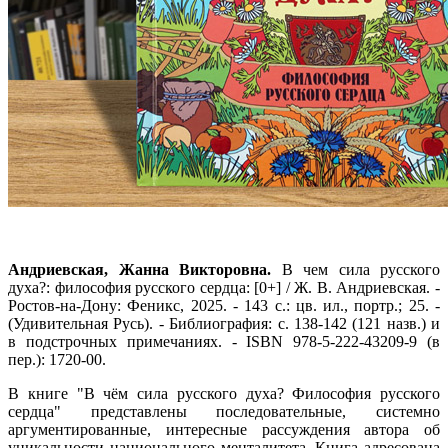
Андриевская, Жанна Викторовна.
В чем сила русского
духа?: философия русского сердца: [0+] / Ж. В. Андриевская. -
Ростов-на-Дону: Феникс, 2025. - 143 с.: цв. ил., портр.; 25. -
(Удивительная Русь). - Библиография: с. 138-142 (121 назв.) и
в подстрочных примечаниях. - ISBN 978-5-222-43209-9 (в
пер.): 1720-00.
В книге "В чём сила русского духа? Философия русского
сердца" представлены последовательные, системно
аргументированные, интересные рассуждения автора об
уникальности национального менталитета. Книга адресована