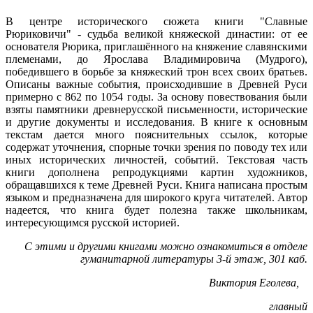
В центре исторического сюжета книги "Славные
Рюриковичи" - судьба великой княжеской династии: от ее
основателя Рюрика, приглашённого на княжение славянскими
племенами, до Ярослава Владимировича (Мудрого),
победившего в борьбе за княжеский трон всех своих братьев.
Описаны важные события, происходившие в Древней Руси
примерно с 862 по 1054 годы. За основу повествования были
взяты памятники древнерусской письменности, исторические
и другие документы и исследования. В книге к основным
текстам дается много пояснительных ссылок, которые
содержат уточнения, спорные точки зрения по поводу тех или
иных исторических личностей, событий. Текстовая часть
книги дополнена репродукциями картин художников,
обращавшихся к теме Древней Руси. Книга написана простым
языком и предназначена для широкого круга читателей. Автор
надеется, что книга будет полезна также школьникам,
интересующимся русской историей.
С этими и другими книгами можно ознакомиться в отделе
гуманитарной литературы 3-й этаж, 301 каб.
Виктория Еголева,
главный