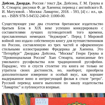
Добсон, Джордж.
Россия / текст Дж. Добсона, Г. М. Гроува и
Х. Стюарта; рисунки Ф. де Хаенена; перевод с английского В.
И. Матузовой. - Москва: Ламартис, 2018. - 593, [4] с.: ил., цв.
ил. - ISBN 978-5-94532-240-0: 11000-00.
Существующее уже два столетия британское издательство
братьев Блэк в XIX веке успешно конкурировало с
составителями лучших путеводителей того времени,
прославленных немецких "бедэкеров". Перед I Мировой
войной оно издало собственную книгу для путешественников
по России, составленную из трех частей и оформленную
стильными иллюстрациями Фредерика де Хаенена. Это
"Петербург" Джорджа Добсона, "Москва" Генри Гроува и
"Провинциальная Россия" Хью Стюарта, написанные без
умильного русофильства или традиционной русофобии.
Парадокс, что и спустя столетие эта книга не только не
утратила своих достоинств, но, наоборот, приобрела
дополнительное измерение и особый вкус, как хорошее
выдержанное вино и интригующий фильм в стиле "ретро".
Русский перевод книги выполнен по заказу издательства
"Ламартис" и публикуется впервые.