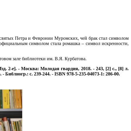
святых Петра и Февронии Муромских, чей брак стал символом
 официальным символом стала ромашка – символ искренности,
овом зале библиотеки им. В.Я. Курбатова.
е]. - Москва: Молодая гвардия, 2018. - 243, [2] с., [8] л.
 - Библиогр.: с. 239-244. - ISBN 978-5-235-04073-1: 286-00.