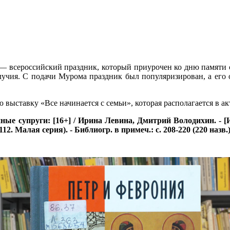
— всероссийский праздник, который приурочен ко дню памяти 
лучия. С подачи Мурома праздник был популяризирован, а его
ыставку «Все начинается с семьи», которая располагается в акт
супруги: [16+] / Ирина Левина, Дмитрий Володихин. - [Изд. 2-
12. Малая серия). - Библиогр. в примеч.: с. 208-220 (220 назв.).