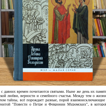
 с давних времен почитаются святыми. Ныне же день их памяти,
кой любви, верности и семейного счастья. Между тем о жизни
олом тайны, всё порождает разные, порой взаимоисключающие т
енитой "Повести о Петре и Февронии Муромских", в котор