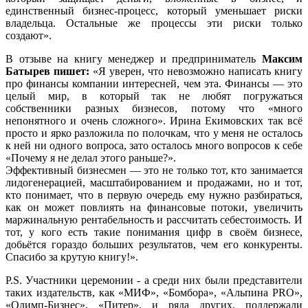
единственный бизнес-процесс, который уменьшает риски
владельца. Остальные же процессы эти риски только
создают».
В отзыве на книгу менеджер и предприниматель
Максим
Батырев пишет:
«Я уверен, что невозможно написать книгу
про финансы компании интересней, чем эта. Финансы — это
целый мир, в который так не любят погружаться
собственники разных бизнесов, потому что «много
непонятного и очень сложного». Ирина Екимовских так всё
просто и ярко разложила по полочкам, что у меня не осталось
к ней ни одного вопроса, зато осталось много вопросов к себе
«Почему я не делал этого раньше?».
Эффективный бизнесмен — это не только тот, кто занимается
лидогенерацией, масштабированием и продажами, но и тот,
кто понимает, что в первую очередь ему нужно разбираться,
как он может повлиять на финансовые потоки, увеличить
маржинальную рентабельность и рассчитать себестоимость. И
тот, у кого есть такие понимания цифр в своём бизнесе,
добьётся гораздо больших результатов, чем его конкуренты.
Спасибо за крутую книгу!».
P.S. Участники церемонии - а среди них были представители
таких издательств, как «МИФ», «Бомбора», «Альпина PRO»,
«Олимп-Бизнес», «Питер», и ряда других, поддержали