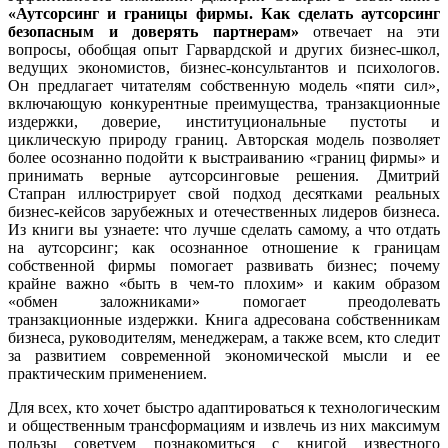
«Аутсорсинг и границы фирмы. Как сделать аутсорсинг
безопасным и доверять партнерам»
отвечает на эти
вопросы, обобщая опыт Гарвардской и других бизнес-школ,
ведущих экономистов, бизнес-консультантов и психологов.
Он предлагает читателям собственную модель «пяти сил»,
включающую конкурентные преимущества, транзакционные
издержки, доверие, институциональные пустоты и
циклическую природу границ. Авторская модель позволяет
более осознанно подойти к выстраиванию «границ фирмы» и
принимать верные аутсорсинговые решения. Дмитрий
Стапран иллюстрирует свой подход десятками реальных
бизнес-кейсов зарубежных и отечественных лидеров бизнеса.
Из книги вы узнаете: что лучше сделать самому, а что отдать
на аутсорсинг; как осознанное отношение к границам
собственной фирмы помогает развивать бизнес; почему
крайне важно «быть в чем-то плохим» и каким образом
«обмен заложниками» помогает преодолевать
транзакционные издержки. Книга адресована собственникам
бизнеса, руководителям, менеджерам, а также всем, кто следит
за развитием современной экономической мысли и ее
практическим применением.
Для всех, кто хочет быстро адаптироваться к технологическим
и общественным трансформациям и извлечь из них максимум
пользы советуем познакомиться с книгой известного