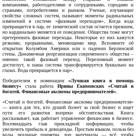
компаниями, работодателями и сотрудниками, городами и
странами, потребителями и рынком. Ученые, изучающие
свойства сложных систем, называют моменты радикальных
изменений в системе «фазовым переходом». Когда вода
превращается в пар, ее химический состав остается прежним,
но кардинально меняется ее поведение. Общества тоже могут
претерпевать фазовые переходы. Некоторые из них кажутся
резкими, прорывными, меняющими мир. Вспомните об
открытии Колумбом Америки или о падении Берлинской
стены. Динамичная реорганизация современного общества –
именно такой фазовый переход. Переломный момент
достигнут, и наша система трансформируется буквально на
глазах. Вода превращается в пар».
Победителем в номинации
«Лучшая книга в помощь
бизнесу»
стала работа
Ирины Екимовских «Считай и
богатей. Финансовые аксиомы предпринимателей»
.
«Считай и богатей. Финансовые аксиомы предпринимателя»
— книга для тех, кто душой болеет за свой бизнес и ищет
пути его развития вопреки обстоятельствам. Книга
рассказывает, как работает управление финансами в бизнесе.
Восемнадцать глав прикладной информации, чтобы
увеличить прибыль и дивиденды. Простым языком, польза без
воды, реальные примеры, доп. материалы — всё, чтобы