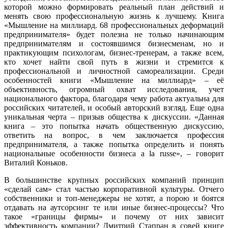
которой можно формировать реальный план действий и
менять свою профессиональную жизнь к лучшему. Книга
«Мышление на миллиард. 68 профессиональных деформаций
предпринимателя» будет полезна не только начинающим
предпринимателям и состоявшимся бизнесменам, но и
практикующим психологам, бизнес-тренерам, а также всем,
кто хочет найти свой путь в жизни и стремится к
профессиональной и личностной самореализации. Среди
особенностей книги «Мышление на миллиард» – её
объективность, огромный охват исследования, учет
национального фактора, благодаря чему работа актуальна для
российских читателей, и особый авторский взгляд. Еще одна
уникальная черта – призыв общества к дискуссии. «Данная
книга – это попытка начать общественную дискуссию,
ответить на вопрос, в чем заключается профессия
предпринимателя, а также попытка определить и понять
национальные особенности бизнеса a la russe», – говорит
Виталий Коньков.
В большинстве крупных российских компаний принцип
«сделай сам» стал частью корпоративной культуры. Отчего
собственники и топ-менеджеры не хотят, а порою и боятся
отдавать на аутсорсинг те или иные бизнес-процессы? Что
такое «границы фирмы» и почему от них зависит
эффективность компании? Дмитрий Стапран в совей книге