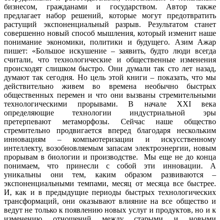
бизнесом, гражданами и государством. Автор также
предлагает набор решений, которые могут предотвратить
растущий экспоненциальный разрыв. Результатом станет
совершенно новый способ мышления, который изменит наше
понимание экономики, политики и будущего. Азим Ажар
пишет: «Большое искушение – заявить, будто люди всегда
считали, что технологические и общественные изменения
происходят слишком быстро. Они думали так сто лет назад,
думают так сегодня. Но цель этой книги – показать, что мы
действительно живем во времена необычно быстрых
общественных перемен и что они вызваны стремительными
технологическими прорывами. В начале XXI века
определяющие технологии индустриальной эры
претерпевают метаморфозы. Сейчас наше общество
стремительно продвигается вперед благодаря нескольким
инновациям – компьютеризации и искусственному
интеллекту, возобновляемым запасам электроэнергии, новым
прорывам в биологии и производстве. Мы еще не до конца
понимаем, что принесли с собой эти инновации. А
уникальны они тем, каким образом развиваются –
экспоненциальными темпами, месяц от месяца все быстрее.
И, как и в предыдущие периоды быстрых технологических
трансформаций, они оказывают влияние на все общество и
ведут не только к появлению новых услуг и продуктов, но и к
изменению отношений между старыми и новыми