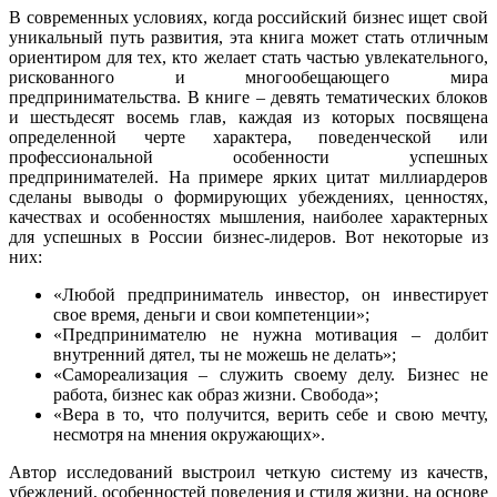
В современных условиях, когда российский бизнес ищет свой
уникальный путь развития, эта книга может стать отличным
ориентиром для тех, кто желает стать частью увлекательного,
рискованного и многообещающего мира
предпринимательства. В книге – девять тематических блоков
и шестьдесят восемь глав, каждая из которых посвящена
определенной черте характера, поведенческой или
профессиональной особенности успешных
предпринимателей. На примере ярких цитат миллиардеров
сделаны выводы о формирующих убеждениях, ценностях,
качествах и особенностях мышления, наиболее характерных
для успешных в России бизнес-лидеров. Вот некоторые из
них:
«Любой предприниматель инвестор, он инвестирует
свое время, деньги и свои компетенции»;
«Предпринимателю не нужна мотивация – долбит
внутренний дятел, ты не можешь не делать»;
«Самореализация – служить своему делу. Бизнес не
работа, бизнес как образ жизни. Свобода»;
«Вера в то, что получится, верить себе и свою мечту,
несмотря на мнения окружающих».
Автор исследований выстроил четкую систему из качеств,
убеждений, особенностей поведения и стиля жизни, на основе