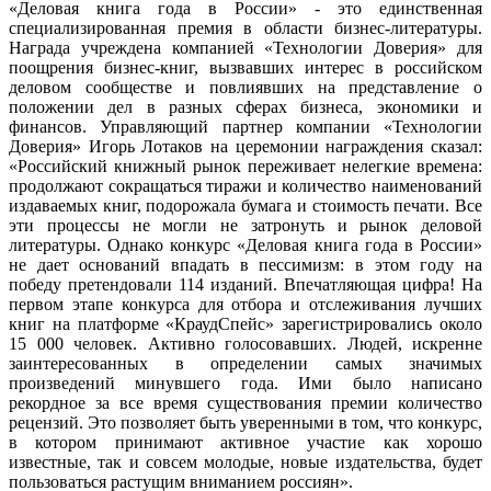
«Деловая книга года в России» - это единственная
специализированная премия в области бизнес-литературы.
Награда учреждена компанией «Технологии Доверия» для
поощрения бизнес-книг, вызвавших интерес в российском
деловом сообществе и повлиявших на представление о
положении дел в разных сферах бизнеса, экономики и
финансов. Управляющий партнер компании «Технологии
Доверия» Игорь Лотаков на церемонии награждения сказал:
«Российский книжный рынок переживает нелегкие времена:
продолжают сокращаться тиражи и количество наименований
издаваемых книг, подорожала бумага и стоимость печати. Все
эти процессы не могли не затронуть и рынок деловой
литературы. Однако конкурс «Деловая книга года в России»
не дает оснований впадать в пессимизм: в этом году на
победу претендовали 114 изданий. Впечатляющая цифра! На
первом этапе конкурса для отбора и отслеживания лучших
книг на платформе «КраудСпейс» зарегистрировались около
15 000 человек. Активно голосовавших. Людей, искренне
заинтересованных в определении самых значимых
произведений минувшего года. Ими было написано
рекордное за все время существования премии количество
рецензий. Это позволяет быть уверенными в том, что конкурс,
в котором принимают активное участие как хорошо
известные, так и совсем молодые, новые издательства, будет
пользоваться растущим вниманием россиян».