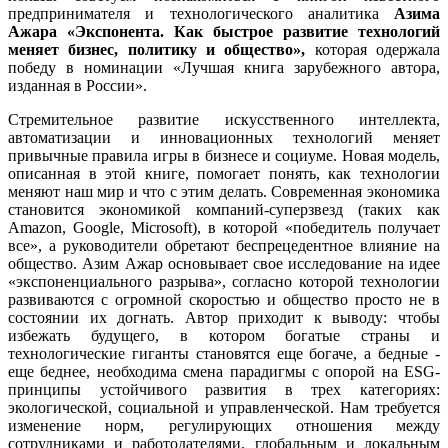
предпринимателя и технологического аналитика
Азима
Ажара «Экспонента. Как быстрое развитие технологий
меняет бизнес, политику и общество»,
которая одержала
победу в номинации «Лучшая книга зарубежного автора,
изданная в России».
Стремительное развитие искусственного интеллекта,
автоматизации и инновационных технологий меняет
привычные правила игры в бизнесе и социуме. Новая модель,
описанная в этой книге, помогает понять, как технологии
меняют наш мир и что с этим делать. Современная экономика
становится экономикой компаний-суперзвезд (таких как
Amazon, Google, Microsoft), в которой «победитель получает
все», а руководители обретают беспрецедентное влияние на
общество. Азим Ажар основывает свое исследование на идее
«экспоненциального разрыва», согласно которой технологии
развиваются с огромной скоростью и общество просто не в
состоянии их догнать. Автор приходит к выводу: чтобы
избежать будущего, в котором богатые страны и
технологические гиганты становятся еще богаче, а бедные -
еще беднее, необходима смена парадигмы с опорой на ЕSG-
принципы устойчивого развития в трех категориях:
экологической, социальной и управленческой. Нам требуется
изменение норм, регулирующих отношения между
сотрудниками и работодателями, глобальным и локальным