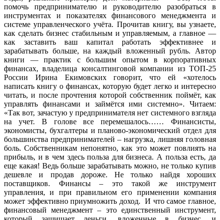
помочь предпринимателю и руководителю разобраться в
инструментах и показателях финансового менеджмента и
системе управленческого учёта. Прочитав книгу, вы узнаете,
как сделать бизнес стабильным и управляемым, а главное —
как заставить ваш капитал работать эффективнее и
зарабатывать больше, на каждый вложенный рубль. Автор
книги — практик с большим опытом в корпоративных
финансах, владелица консалтинговой компании из ТОП-25
России Ирина Екимовских говорит, что ей «хотелось
написать книгу о финансах, которую будет легко и интересно
читать, и после прочтения которой собственник поймёт, как
управлять финансами и займётся ими системно». Читаем:
«Так вот, зачастую у предпринимателя нет системного взгляда
на учет. В голове все перемешалось…… Финансисты,
экономисты, бухгалтеры и планово-экономический отдел для
большинства предпринимателей – нагрузка, лишняя головная
боль. Собственникам непонятно, как это может повлиять на
прибыль, и в чем здесь польза для бизнеса. А польза есть, да
еще какая! Ведь больше зарабатывать можно, не только купив
дешевле и продав дороже. Не только найдя хороших
поставщиков. Финансы – это такой же инструмент
управления, и при правильном его применении компания
может эффективно приумножить доход. И что самое главное,
финансовый менеджмент – это единственный инструмент,
который защищает деньги, вложенные в бизнес, и