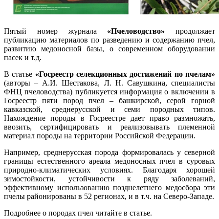
Пятый номер журнала
«Пчеловодство»
продолжает
публикацию материалов по разведению и содержанию пчел,
развитию медоносной базы, о современном оборудовании
пасек и т.д.
В статье
«Госреестр селекционных достижений по пчелам»
(авторы – А.И. Шестакова, Л. Н. Савушкина, специалисты
ФНЦ пчеловодства) публикуется информация о включении в
Госреестр пяти пород пчел – башкирской, серой горной
кавказской, среднерусской и семи породных типов.
Нахождение породы в Госреестре дает право размножать,
ввозить, сертифицировать и реализовывать племенной
материал породы на территории Российской Федерации.
Например, среднерусская порода формировалась у северной
границы естественного ареала медоносных пчел в суровых
природно-климатических условиях. Благодаря хорошей
зимостойкости, устойчивости к ряду заболеваний,
эффективному использованию позднелетнего медосбора эти
пчелы районированы в 52 регионах, и в т.ч. на Северо-Западе.
Подробнее о породах пчел читайте в статье.