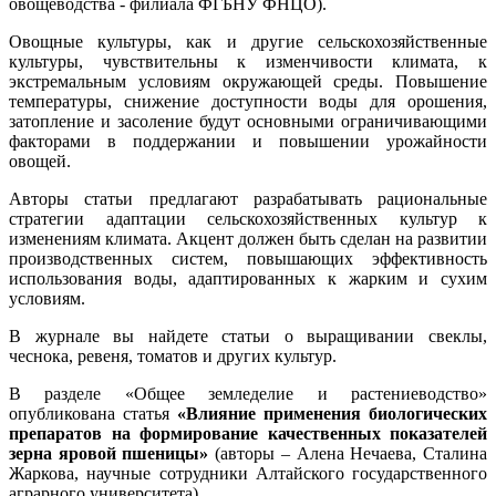
овощеводства - филиала ФГБНУ ФНЦО).
Овощные культуры, как и другие сельскохозяйственные
культуры, чувствительны к изменчивости климата, к
экстремальным условиям окружающей среды. Повышение
температуры, снижение доступности воды для орошения,
затопление и засоление будут основными ограничивающими
факторами в поддержании и повышении урожайности
овощей.
Авторы статьи предлагают разрабатывать рациональные
стратегии адаптации сельскохозяйственных культур к
изменениям климата. Акцент должен быть сделан на развитии
производственных систем, повышающих эффективность
использования воды, адаптированных к жарким и сухим
условиям.
В журнале вы найдете статьи о выращивании свеклы,
чеснока, ревеня, томатов и других культур.
В разделе «Общее земледелие и растениеводство»
опубликована статья
«Влияние применения биологических
препаратов на формирование качественных показателей
зерна яровой пшеницы»
(авторы – Алена Нечаева, Сталина
Жаркова, научные сотрудники Алтайского государственного
аграрного университета).