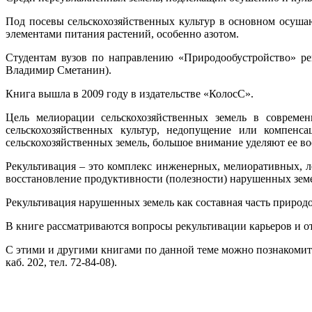
Под посевы сельскохозяйственных культур в основном осуша
элементами питания растений, особенно азотом.
Студентам вузов по направлению «Природообустройство» р
Владимир Сметанин).
Книга вышла в 2009 году в издательстве «КолосС».
Цель мелиорации сельскохозяйственных земель в совреме
сельскохозяйственных культур, недопущение или компенс
сельскохозяйственных земель, большое внимание уделяют ее во
Рекультивация – это комплекс инженерных, мелиоративных, ле
восстановление продуктивности (полезности) нарушенных зе
Рекультивация нарушенных земель как составная часть природ
В книге рассматриваются вопросы рекультивации карьеров и от
С этими и другими книгами по данной теме можно познакомитьс
каб. 202, тел. 72-84-08).