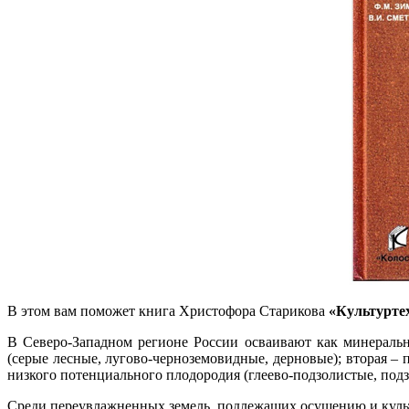
В этом вам поможет книга Христофора Старикова
«Культуртех
В Северо-Западном регионе России осваивают как минеральн
(серые лесные, лугово-черноземовидные, дерновые); вторая –
низкого потенциального плодородия (глеево-подзолистые, подз
Среди переувлажненных земель, подлежащих осушению и культ