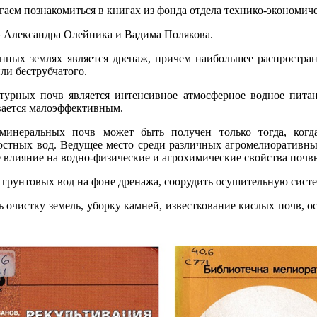
аем познакомиться в книгах из фонда отдела технико-экономиче
»
Александра Олейника и Вадима Полякова.
ных землях является дренаж, причем наибольшее распростран
ли беструбчатого.
урных почв является интенсивное атмосферное водное питани
вается малоэффективным.
неральных почв может быть получен только тогда, когда
остных вод. Ведущее место среди различных агромелиоративны
влияние на водно-физические и агрохимические свойства почв
нь грунтовых вод на фоне дренажа, соорудить осушительную сист
 очистку земель, уборку камней, известкование кислых почв, о