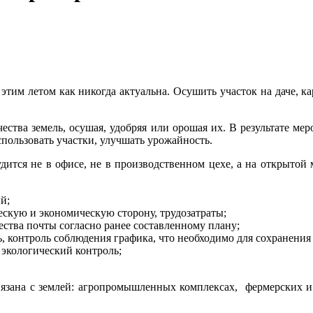
 этим летом как никогда актуальна. Осушить участок на даче, к
ества земель, осушая, удобряя или орошая их. В результате ме
пользовать участки, улучшать урожайность.
удится не в офисе, не в производственном цехе, а на открытой
й;
ескую и экономическую сторону, трудозатраты;
ства почты согласно ранее составленному плану;
, контроль соблюдения графика, что необходимо для сохранения
 экологический контроль;
язана с землей: агропромышленных комплексах, фермерских и 