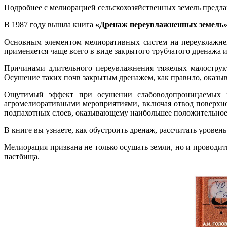
Подробнее с мелиорацией сельскохозяйственных земель предлаг
В 1987 году вышла книга
«Дренаж переувлажненных земель
Основным элементом мелиоративных систем на переувлажнен
применяется чаще всего в виде закрытого трубчатого дренажа и
Причинами длительного переувлажнения тяжелых малострукт
Осушение таких почв закрытым дренажем, как правило, оказы
Ощутимый эффект при осушении слабоводопроницаемых ми
агромелиоративными мероприятиями, включая отвод поверхн
подпахотных слоев, оказывающему наибольшее положительное 
В книге вы узнаете, как обустроить дренаж, рассчитать урове
Мелиорация призвана не только осушать земли, но и проводить
пастбища.