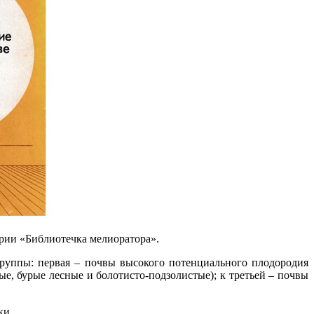
серии «Библиотечка мелиоратора».
группы: первая – почвы высокого потенциального плодородия
е, бурые лесные и болотисто-подзолистые); к третьей – почвы
ки.