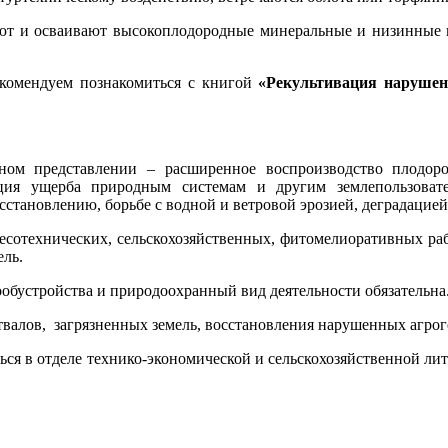
ют и осваивают высокоплодородные минеральные и низинные п
екомендуем познакомиться с книгой
«Рекультивация нарушен
нном представлении – расширенное воспроизводство плодор
ация ущерба природным системам и другим землепользовате
сстановлению, борьбе с водной и ветровой эрозией, деградацией
сотехнических, сельскохозяйственных, фитомелиоративных рабо
мель.
ообустройства и природоохранный вид деятельности обязательна
валов, загрязненных земель, восстановления нарушенных агроге
я в отделе технико-экономической и сельскохозяйственной лите