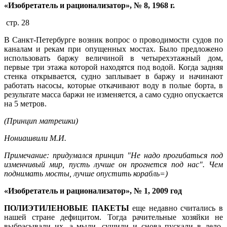
«Изобретатель и рационализатор»
, № 8, 1968 г.
стр. 28
В Санкт-Петербурге возник вопрос о проводимости судов по
каналам и рекам при опущенных мостах. Было предложено
использовать баржу величиной в четырехэтажный дом,
первые три этажа которой находятся под водой. Когда задняя
стенка открывается, судно заплывает в баржу и начинают
работать насосы, которые откачивают воду в полые борта, в
результате масса баржи не изменяется, а само судно опускается
на 5 метров.
(Принцип матрешки)
Нониашвили М.И.
Примечание: придумался принцип "Не надо прогибаться под
изменчивый мир, пусть лучше он прогнется под нас". Чем
поднимать мосты, лучше опустить корабль=)
«Изобретатель и рационализатор»
, № 1, 2009 год
ПОЛИЭТИЛЕНОВЫЕ ПАКЕТЫ
еще недавно считались в
нашей стране дефицитом. Тогда рачительные хозяйки не
выбрасывали их, а мыли, сушили и снова пускали в дело.