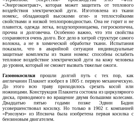
«Энергоконтракт», которая может защитить от теплового
воздействия электрической дуги. Изготовлена из ткани
номекс, обладающей высокими огне- и теплостойкими
свойствами и низкой теплопроводностью. Она не горит и не
плавится, одежда легка, воздухопроницаема, гигроскопична,
прочна и долговечна. Особенно важно, что эти свойства
сохраняются очень долго. Все дело в хитрой структуре самого
волокна, а не в химической обработке ткани. Испытания
показали, что в аварийной ситуации индивидуальные
защитные комплекты из ткани номекс способны ослабить
тепловое воздействие электрической дуги на кожу человека
до уровня, который не сможет вызвать тяжелые ожоги.
Газонокосилки
прошли долгий путь с тех пор, как
англичанин Плакнет изобрел в 1805 г. первую механическую.
До этого всю траву приходилось срезать косой или
ножницами. Конструкция Плакнета состояла из циркулярного
диска, приводимого во вращение двумя большими колесами.
Двадцатью пятью годами позже Эдвин Бадин
усовершенствовал косилку. Но только в 1902 г. компанией
«Рэнсоумз» из Ипсвича была изобретена первая косилка с
бензиновым двигателем.