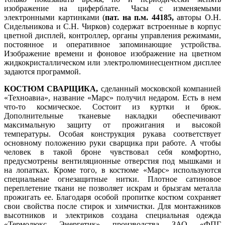
изображение на циферблате. Часы с изменяемыми
электронными картинками (
пат. на п.м. 44185,
авторы О.Н.
Сидельникова и С.Н. Чирков) содержат встроенные в корпус
цветной дисплей, контроллер, органы управления режимами,
постоянное и оперативное запоминающие устройства.
Изображение времени и фоновое изображение на цветном
жидкокристаллическом или электролюминесцентном дисплее
задаются программой.
КОСТЮМ СВАРЩИКА,
сделанный московской компанией
«Техноавиа», название «Марс» получил недаром. Есть в нем
что-то космическое. Состоит из куртки и брюк.
Дополнительные тканевые накладки обеспечивают
максимальную защиту от прожигания и высокой
температуры. Особая конструкция рукава соответствует
основному положению руки сварщика при работе. А чтобы
человек в такой броне чувствовал себя комфортно,
предусмотрены вентиляционные отверстия под мышками и
на лопатках. Кроме того, в костюме «Марс» используются
специальные огнезащитные нитки. Плотное сатиновое
переплетение ткани не позволяет искрам и брызгам металла
прожигать ее. Благодаря особой пропитке костюм сохраняет
свои свойства после стирок и химчистки. Для монтажников
высотников и электриков создана специальная одежда
«Термолюкс Энергетик» производства ЗАО «ФПГ