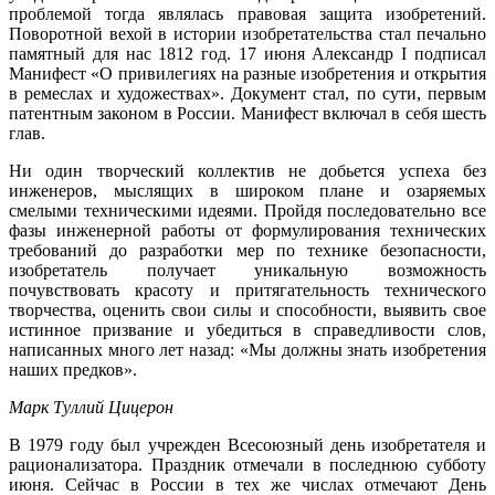
проблемой тогда являлась правовая защита изобретений.
Поворотной вехой в истории изобретательства стал печально
памятный для нас 1812 год. 17 июня Александр I
подписал
Манифест «О привилегиях на разные изобретения и открытия
в ремеслах и художествах». Документ стал, по сути, первым
патентным законом в России. Манифест включал в себя шесть
глав.
Ни один творческий коллектив не добьется успеха без
инженеров, мыслящих в широком плане и озаряемых
смелыми техническими идеями. Пройдя последовательно все
фазы инженерной работы от формулирования технических
требований до разработки мер по технике безопасности,
изобретатель получает уникальную возможность
почувствовать красоту и притягательность технического
творчества, оценить свои силы и способности, выявить свое
истинное призвание и убедиться в справедливости слов,
написанных много лет назад: «Мы должны знать изобретения
наших предков».
Марк Туллий Цицерон
В 1979 году был учрежден Всесоюзный день изобретателя и
рационализатора. Праздник отмечали в последнюю субботу
июня. Сейчас в России в тех же числах отмечают День