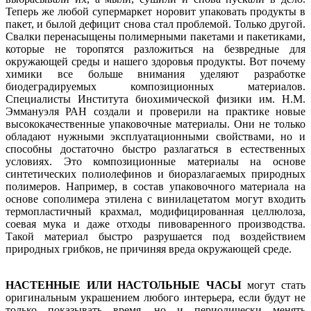
Теперь же любой супермаркет норовит упаковать продукты в
пакет, и былой дефицит снова стал проблемой. Только другой.
Свалки перенасыщены полимерными пакетами и пакетиками,
которые не торопятся разложиться на безвредные для
окружающей среды и нашего здоровья продукты. Вот почему
химики все больше внимания уделяют разработке
биодеградируемых композиционных материалов.
Специалисты Института биохимической физики им. Н.М.
Эммануэля РАН создали и проверили на практике новые
высококачественные упаковочные материалы. Они не только
обладают нужными эксплуатационными свойствами, но и
способны достаточно быстро разлагаться в естественных
условиях. Это композиционные материалы на основе
синтетических полиолефинов и биоразлагаемых природных
полимеров. Например, в состав упаковочного материала на
основе сополимера этилена с винилацетатом могут входить
термопластичный крахмал, модифицированная целлюлоза,
соевая мука и даже отходы пивоваренного производства.
Такой материал быстро разрушается под воздействием
природных грибков, не причиняя вреда окружающей среде.
НАСТЕННЫЕ ИЛИ НАСТОЛЬНЫЕ ЧАСЫ
могут стать
оригинальным украшением любого интерьера, если будут не
только показывать время, но и периодически менять