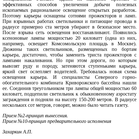
эффективных способов увеличения добычи полезных
ископаемых рациональное освещение открытых разработок.
Поэтому карьеры оснащены сотнями прожекторов и ламп.
При взрывных работах светильники и питающие провода в
радиусе примерно ста метров убирают в безопасное место.
После взрыва сеть освещения восстанавливают. Появились
ксеноновые лампы мощностью 20 киловатт (одна из них,
например, освещает Комсомольскую площадь в Москве).
Дюжины таких светильников, размещенных по бортам
карьера, достаточно, чтобы заменить триста прожекторов с
лампами накаливания. Но при этом дороги, по которым
вывозят руду и породу, затеняются ступеньками карьера,
яркий свет ослепляет водителей. Требовалась новая схема
освещения карьера. И специалисты Северного горно-
обогатительного комбината Криворожского бассейна нашли
ее. Соединив треугольником три лампы общей мощностью 60
киловатт, подцепили светильник к обыкновенному аэростату
заграждения и подняли на высоту 150-200 метров. В радиусе
нескольких сот метров, говорят, можно было читать газету.
Прием №2-принцип вынесения.
Прием №10-принцип предварительного исполнения
Захаркин А.П.