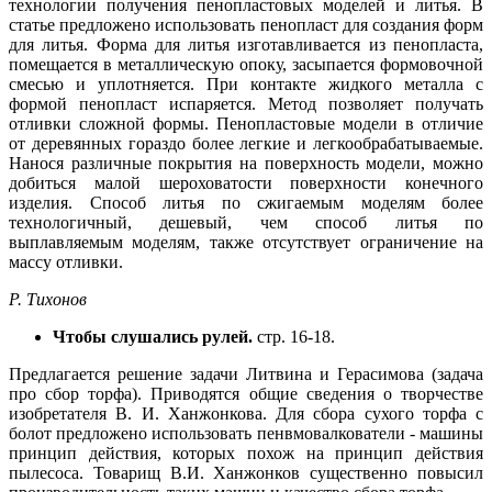
технологии получения пенопластовых моделей и литья. В
статье предложено использовать пенопласт для создания форм
для литья. Форма для литья изготавливается из пенопласта,
помещается в металлическую опоку, засыпается формовочной
смесью и уплотняется. При контакте жидкого металла с
формой пенопласт испаряется. Метод позволяет получать
отливки сложной формы. Пенопластовые модели в отличие
от деревянных гораздо более легкие и легкообрабатываемые.
Нанося различные покрытия на поверхность модели, можно
добиться малой шероховатости поверхности конечного
изделия. Способ литья по сжигаемым моделям более
технологичный, дешевый, чем способ литья по
выплавляемым моделям, также отсутствует ограничение на
массу отливки.
Р. Тихонов
Чтобы слушались рулей.
стр. 16-18.
Предлагается решение задачи Литвина и Герасимова (задача
про сбор торфа). Приводятся общие сведения о творчестве
изобретателя В. И. Ханжонкова. Для сбора сухого торфа с
болот предложено использовать пенвмовалкователи - машины
принцип действия, которых похож на принцип действия
пылесоса. Товарищ В.И. Ханжонков существенно повысил