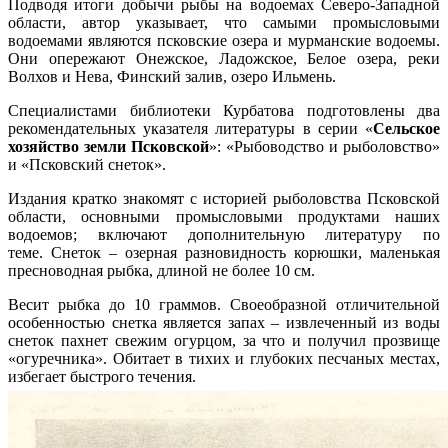
Подводя итоги добычи рыбы на водоемах Северо-Западной
области, автор указывает, что самыми промысловыми
водоемами являются псковские озера и мурманские водоемы.
Они опережают Онежское, Ладожское, Белое озера, реки
Волхов и Нева, Финский залив, озеро Ильмень.
Специалистами библиотеки Курбатова подготовлены два
рекомендательных указателя литературы в серии «
Сельское
хозяйство земли Псковской
»: «Рыбоводство и рыболовство»
и «Псковский снеток».
Издания кратко знакомят с историей рыболовства Псковской
области, основными промысловыми продуктами наших
водоемов; включают дополнительную литературу по
теме. Снеток – озерная разновидность корюшки, маленькая
пресноводная рыбка, длиной не более 10 см.
Весит рыбка до 10 граммов. Своеобразной отличительной
особенностью снетка является запах – извлеченный из воды
снеток пахнет свежим огурцом, за что и получил прозвище
«огуречника». Обитает в тихих и глубоких песчаных местах,
избегает быстрого течения.