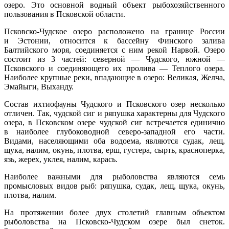
озеро. Это основной водный объект рыбохозяйственного
пользования в Псковской области.
Псковско-Чудское озеро расположено на границе России
и Эстонии, относится к бассейну Финского залива
Балтийского моря, соединяется с ним рекой Нарвой. Озеро
состоит из 3 частей: северной — Чудского, южной —
Псковского и соединяющего их пролива — Теплого озера.
Наиболее крупные реки, впадающие в озеро: Великая, Желча,
Эмайыги, Выханду.
Состав ихтиофауны Чудского и Псковского озер несколько
отличен. Так, чудской сиг и ряпушка характерны для Чудского
озера, в Псковском озере чудской сиг встречается единично
в наиболее глубоководной северо-западной его части.
Видами, населяющими оба водоема, являются судак, лещ,
щука, налим, окунь, плотва, ерш, густера, сырть, красноперка,
язь, жерех, уклея, налим, карась.
Наиболее важными для рыболовства являются семь
промысловых видов рыб: ряпушка, судак, лещ, щука, окунь,
плотва, налим.
На протяжении более двух столетий главным объектом
рыболовства на Псковско-Чудском озере был снеток.