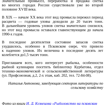
Значительный промысел, переработка и продажа снетка
во многих городах России существовали уже во второй
половине XVIII века.
В XIX — начале ХХ века этот вид промысла пережил период
расцвета — годовые уловы доходили до 20 тысяч тонн.
В дальнейшем уровень уловов снетка значительно снизился,
но этот вид промысла оставался главенствующим до начала
1990-х годов.
В последние десятилетия состояние запасов снетка
ухудшилось, особенно в Псковском озере, что привело
к падению уловов. Их величина в последние десять лет
колеблется до1,5 тысяч тонн.
Приглашаем всех, кого интересует рыбалка, особенности
рыбной кулинарии посетить библиотеку Курбатова, отдел
технико-экономической и сельскохозяйственной литературы
(ул. Профсоюзная, д.2, 2-х этаж, каб. 202, тел. 72-84-08).
Наталья Антонова,
заведующая сектором литературы
по
сельскому хозяйству
Фото из книги
И. Д. Кузнецова «Рыболовство на псковском