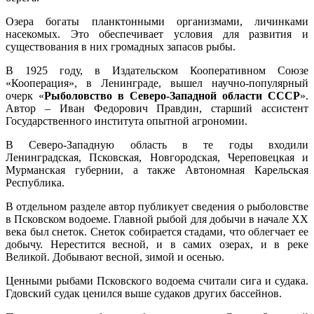
Озера богаты планктонными организмами, личинками
насекомых. Это обеспечивает условия для развития и
существования в них громадных запасов рыбы.
В 1925 году, в Издательском Кооперативном Союзе
«Кооперация», в Ленинграде, вышел научно-популярный
очерк «
Рыболовство в Северо-Западной области СССР
».
Автор – Иван Федорович Правдин, старший ассистент
Государственного института опытной агрономии.
В Северо-Западную область в те годы входили
Ленинградская, Псковская, Новгородская, Череповецкая и
Мурманская губернии, а также Автономная Карельская
Республика.
В отдельном разделе автор публикует сведения о рыболовстве
в Псковском водоеме. Главной рыбой для добычи в начале XX
века был снеток. Снеток собирается стадами, что облегчает ее
добычу. Нерестится весной, и в самих озерах, и в реке
Великой. Добывают весной, зимой и осенью.
Ценными рыбами Псковского водоема считали сига и судака.
Гдовский судак ценился выше судаков других бассейнов.