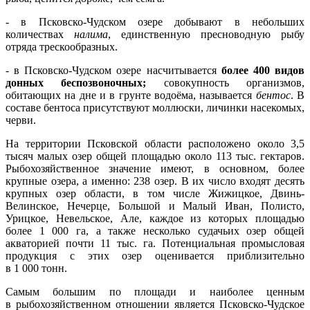
- в Псковско-Чудском озере добывают в небольших
количествах
налима
, единственную пресноводную рыбу
отряда трескообразных.
- в Псковско-Чудском озере насчитывается
более 400 видов
донных беспозвоночных;
совокупность организмов,
обитающих на дне и в грунте водоёма, называется
бентос
. В
составе бентоса присутствуют моллюски, личинки насекомых,
черви.
На территории Псковской области расположено около 3,5
тысяч малых озер общей площадью около 113 тыс. гектаров.
Рыбохозяйственное значение имеют, в основном, более
крупные озера, а именно: 238 озер. В их число входят десять
крупных озер области, в том числе Жижицкое, Двинь-
Велинское, Нечерце, Большой и Малый Иван, Полисто,
Урицкое, Невельское, Але, каждое из которых площадью
более 1 000 га, а также несколько судачьих озер общей
акваторией почти 11 тыс. га. Потенциальная промысловая
продукция с этих озер оценивается приблизительно
в 1 000 тонн.
Самым большим по площади и наиболее ценным
в рыбохозяйственном отношении является Псковско-Чудское