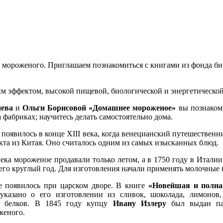
 мороженого. Приглашаем познакомиться с книгами из фонда би
 эффектом, высокой пищевой, биологической и энергетической
ева
и
Ольги Борисовой
«Домашнее мороженое»
вы познакоми
а фабриках; научитесь делать самостоятельно дома.
появилось в конце XIII века, когда венецианский путешествен
кта из Китая. Оно считалось одним из самых изысканных блюд.
ека мороженое продавали только летом, а в 1750 году в Итали
 его круглый год. Для изготовления начали применять молочные
 появилось при царском дворе. В книге
«Новейшая и полна
указано о его изготовлении из сливок, шоколада, лимонов
х белков. В 1845 году купцу
Ивану Излеру
был выдан па
женого.