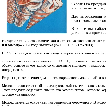
Сегодня на предприя
и используется сразу
Для изготовления 
пластиковые льдофо
В книге вы найдет
устройств и приспос
В отделе технико-экономической и сельскохозяйственной лите
и пломбир»
2004 года выпуска (№ ГОСТ Р 52175-2003).
В ГОСТе определена классификация мороженого: молочное неж
Для изготовления мороженого по ГОСТу применяют: молоко на
обезжиренное сухое, какао со сгущенным молоком и сахаром, к
ингредиентов.
Рецепт приготовления домашнего мороженого можно найти в 
Молоко – единственный продукт, который имеет исключительно
Этот продукт содержит свыше ста компонентов, которые хо
хорошо усваиваются.
Молоко является основным ингредиентом мороженого. В молочн