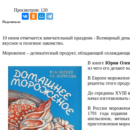
Просмотров: 120
Поделиться:
10 июня отмечается замечательный праздник - Всемирный день
вкусное и полезное лакомство.
Мороженое – деликатесный продукт, обладающий охлаждающим
В книге
Юрия Олен
из чего его делают н
В Европе мороженое 
рецепты этого проду
До середины XVIII в
начал изготавливать
В России мороженое
1791 года издания 
апельсинов, яичны
приготовления моро