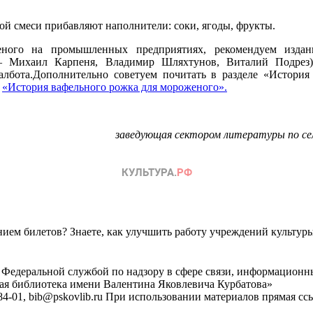
й смеси прибавляют наполнители: соки, ягоды, фрукты.
женого на промышленных предприятиях, рекомендуем изда
 Михаил Карпеня, Владимир Шляхтунов, Виталий Подре
лбота.
Дополнительно советуем почитать в разделе «История
л
«История вафельного рожка для мороженого».
заведующая сектором литературы по сел
ем билетов? Знаете, как улучшить работу учреждений культур
 Федеральной службой по надзору в сфере связи, информационн
ная библиотека имени Валентина Яковлевича Курбатова»
4-01, bib@pskovlib.ru
При использовании материалов прямая ссылк