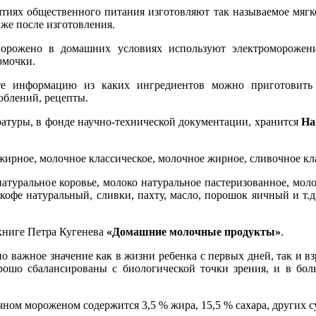
тиях общественного питания изготовляют так называемое мягк
 же после изготовления.
морожено в домашних условиях используют электроморожен
рмочки.
е информацию из каких ингредиентов можно приготовить 
облений, рецепты.
ратуры, в фонде научно-технической документации, хранится
На
ирное, молочное классическое, молочное жирное, сливочное кл
туральное коровье, молоко натуральное пастеризованное, моло
офе натуральный, сливки, пахту, масло, порошок яичный и т.д.
книге Петра Кугенева
«Домашние молочные продукты»
.
 важное значение как в жизни ребенка с первых дней, так и вз
рошо сбалансированы с биологической точки зрения, и в бол
ом мороженом содержится 3,5 % жира, 15,5 % сахара, других с