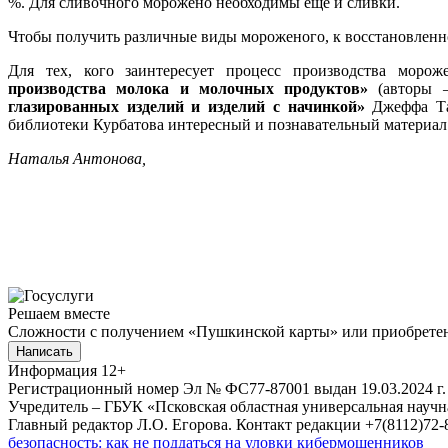
%. Для сливочного морожено необходимы еще и сливки.
Чтобы получить различные виды мороженого, к восстановленно
Для тех, кого заинтересует процесс производства моро
производства молока и молочных продуктов»
(авторы –
глазированных изделий и изделий с начинкой»
Джеффа Та
библиотеки Курбатова интересный и познавательный материа
Наталья Антонова,
Решаем вместе
Сложности с получением «Пушкинской карты» или приобретени
Написать
Информация
12+
Регистрационный номер Эл № ФС77-87001 выдан 19.03.2024 г.
Учредитель – ГБУК «Псковская областная универсальная науч
Главный редактор Л.О. Егорова. Контакт редакции +7(8112)72-8
безопасность: как не поддаться на уловки кибермошенников