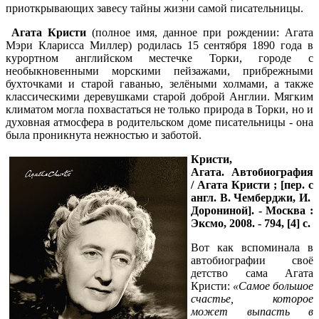
приоткрывающих завесу тайны жизни самой писательницы.
Агата Кристи
(полное имя, данное при рождении: Агата
Мэри Кларисса Миллер) родилась 15 сентября 1890 года в
курортном английском местечке Торки, городе с
необыкновенными морскими пейзажами, прибрежными
бухточками и старой гаванью, зелёными холмами, а также
классическими деревушками старой доброй Англии. Мягким
климатом могла похвастаться не только природа в Торки, но и
духовная атмосфера в родительском доме писательницы - она
была проникнута нежностью и заботой.
Кристи,
Агата.
Автобиография
/ Агата Кристи ; [пер. с
англ. В. Чемберджи, И.
Дорониной]. - Москва :
Эксмо, 2008. - 794, [4] с.
Вот как вспоминала в
автобиографии своё
детство сама Агата
Кристи:
«Самое большое
счастье, которое
может выпасть в