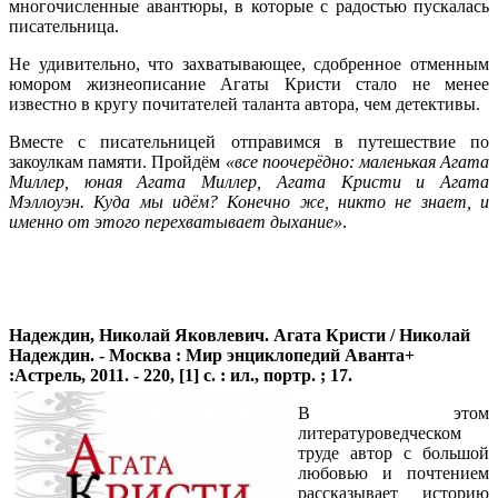
многочисленные авантюры, в которые с радостью пускалась
писательница.
Не удивительно, что захватывающее, сдобренное отменным
юмором жизнеописание Агаты Кристи стало не менее
известно в кругу почитателей таланта автора, чем детективы.
Вместе с писательницей отправимся в путешествие по
закоулкам памяти. Пройдём
«все поочерёдно: маленькая Агата
Миллер, юная Агата Миллер, Агата Кристи и Агата
Мэллоуэн. Куда мы идём? Конечно же, никто не знает, и
именно от этого перехватывает дыхание»
.
Надеждин, Николай Яковлевич.
Агата Кристи / Николай
Надеждин. - Москва : Мир энциклопедий Аванта+
:
Астрель, 2011. - 220, [1] c. : ил., портр. ; 17.
В этом
литературоведческом
труде автор с большой
любовью и почтением
рассказывает историю