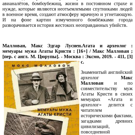
авианалётов, бомбоубежищ, жизни в постоянном страхе и
нужде, которые являются неотъемлемыми спутниками людей
в военное время, создают атмосферу мрачную и угнетающую.
И на фоне картин измученного бомбёжками города
разворачивается история жестоких неоправданных убийств.
Маллован, Макс Эдгар Лусиен.
Агата и археолог :
мемуары мужа Агаты Кристи : [16+] / Макс Маллован ;
[пер. с англ. М. Цюрупы]. - Москва : Эксмо, 2019. - 411, [3]
с.
Знаменитый английский
археолог
Макс
Маллован
и по
совместительству муж
Агаты Кристи в своих
мемуарах «Агата и
археолог» делится с
читателем
историческими фактами,
загадками древних
цивилизаций,
повседневной