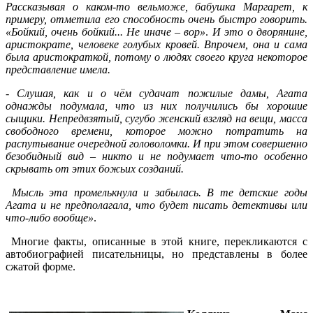
Рассказывая о каком-то вельможе, бабушка Маргарет, к
примеру, отметила его способность очень быстро говорить.
«Бойкий, очень бойкий... Не иначе – вор»
.
И это о дворянине,
аристократе, человеке голубых кровей. Впрочем, она и сама
была аристократкой, потому о людях своего круга некоторое
представление имела.
- Cлушая, как и о чём судачат пожилые дамы, Агата
однажды подумала, что из них получились бы хорошие
сыщики. Непредвзятый, сугубо женский взгляд на вещи, масса
свободного времени, которое можно потратить на
распутывание очередной головоломки. И при этом совершенно
безобидный вид – никто и не подумает что-то особенно
скрывать от этих божьих созданий.
Мысль эта промелькнула и забылась. В те детские годы
Агата и не предполагала, что будет писать детективы или
что-либо вообще»
.
Многие факты, описанные в этой книге, перекликаются с
автобиографией писательницы, но представлены в более
сжатой форме.