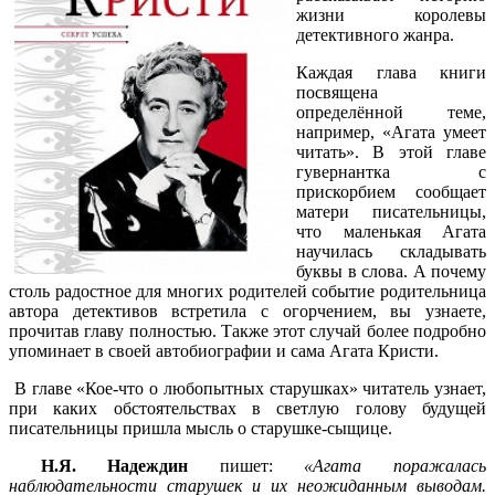
жизни королевы
детективного жанра.
Каждая глава книги
посвящена
определённой теме,
например, «Агата умеет
читать». В этой главе
гувернантка с
прискорбием сообщает
матери писательницы,
что маленькая Агата
научилась складывать
буквы в слова. А почему
столь радостное для многих родителей событие родительница
автора детективов встретила с огорчением, вы узнаете,
прочитав главу полностью. Также этот случай более подробно
упоминает в своей автобиографии и сама Агата Кристи.
В главе «Кое-что о любопытных старушках» читатель узнает,
при каких обстоятельствах в светлую голову будущей
писательницы пришла мысль о старушке-сыщице.
Н.Я. Надеждин
пишет:
«Агата поражалась
наблюдательности старушек и их неожиданным выводам.