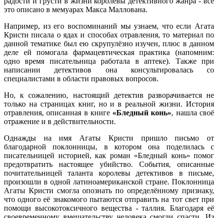
радости и грусти в жизни королевы детективного жанра - все
это описано в мемуарах Макса Маллована.
Например, из его воспоминаний мы узнаем, что если Агата
Кристи писала о ядах и способах отравления, то материал по
данной тематике был ею скрупулёзно изучен, плюс в данном
деле ей помогала фармацевтическая практика (напомним:
одно время писательница работала в аптеке). Также при
написании детективов она консультировалась со
специалистами в области правовых вопросов.
Но, к сожалению, настоящий детектив разворачивается не
только на страницах книг, но и в реальной жизни. История
отравления, описанная в книге
«Бледный конь»
, нашла своё
отражение и в действительности.
Однажды на имя Агаты Кристи пришло письмо от
благодарной поклонницы, в котором она поделилась с
писательницей историей, как роман «Бледный конь» помог
предотвратить настоящее убийство. События, описанные
почитательницей таланта королевы детективов в письме,
произошли в одной латиноамериканской стране. Поклонница
Агаты Кристи смогла опознать по определённому признаку,
что одного её знакомого пытаются отправить на тот свет при
помощи высокотоксичного вещества - таллия. Благодаря её
своевременному вмешательству человека смогли спасти. Из