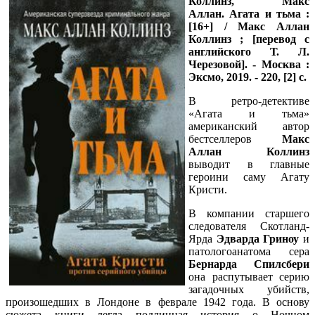
Коллинз, Макс
Аллан.
Агата и тьма :
[16+] / Макс Аллан
Коллинз ; [перевод с
английского Т. Л.
Черезовой]. - Москва :
Эксмо, 2019. - 220, [2] с.
В ретро-детективе
«Агата и тьма»
американский автор
бестселлеров
Макс
Аллан Коллинз
выводит в главные
героини саму Агату
Кристи.
В компании старшего
следователя Скотланд-
Ярда
Эдварда Гриноу
и
патологоанатома сера
Бернарда Спилсбери
она распутывает серию
загадочных убийств,
произошедших в Лондоне в феврале 1942 года. В основу
сюжета книги легла подлинная история о Ночном