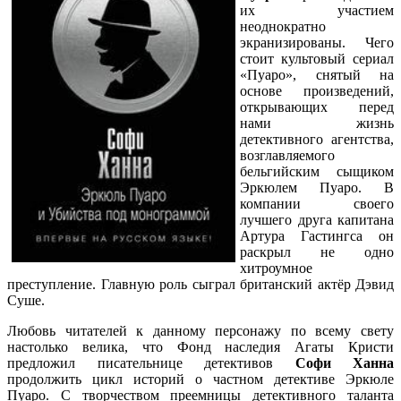
их участием
неоднократно
экранизированы. Чего
стоит культовый сериал
«Пуаро», снятый на
основе произведений,
открывающих перед
нами жизнь
детективного агентства,
возглавляемого
бельгийским сыщиком
Эркюлем Пуаро. В
компании своего
лучшего друга капитана
Артура Гастингса он
раскрыл не одно
хитроумное
преступление. Главную роль сыграл британский актёр Дэвид
Суше.
Любовь читателей к данному персонажу по всему свету
настолько велика, что Фонд наследия Агаты Кристи
предложил писательнице детективов
Софи Ханна
продолжить цикл историй о частном детективе Эркюле
Пуаро. С творчеством преемницы детективного таланта