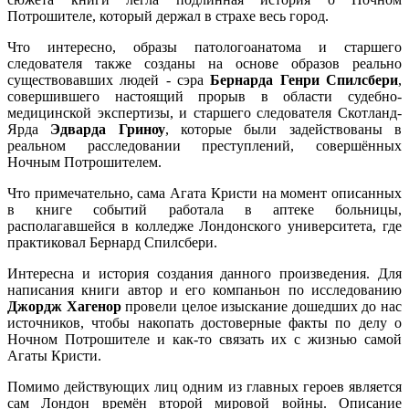
Потрошителе, который держал в страхе весь город.
Что интересно, образы патологоанатома и старшего
следователя также созданы на основе образов реально
существовавших людей - сэра
Бернарда Генри Спилсбери
,
совершившего настоящий прорыв в области судебно-
медицинской экспертизы, и старшего следователя Скотланд-
Ярда
Эдварда Гриноу
, которые были задействованы в
реальном расследовании преступлений, совершённых
Ночным Потрошителем.
Что примечательно, сама Агата Кристи на момент описанных
в книге событий работала в аптеке больницы,
располагавшейся в колледже Лондонского университета, где
практиковал Бернард Спилсбери.
Интересна и история создания данного произведения. Для
написания книги автор и его компаньон по исследованию
Джордж Хагенор
провели целое изыскание дошедших до нас
источников, чтобы накопать достоверные факты по делу о
Ночном Потрошителе и как-то связать их с жизнью самой
Агаты Кристи.
Помимо действующих лиц одним из главных героев является
сам Лондон времён второй мировой войны. Описание