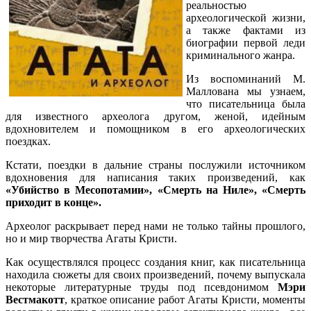
реальностью
археологической жизни,
а также фактами из
биографии первой леди
криминального жанра.
Из воспоминаний М.
Маллована мы узнаем,
что писательница была
для известного археолога другом, женой, идейным
вдохновителем и помощником в его археологических
поездках.
Кстати, поездки в дальние страны послужили источником
вдохновения для написания таких произведений, как
«Убийство в Месопотамии», «Смерть на Ниле», «Смерть
приходит в конце».
Археолог раскрывает перед нами не только тайны прошлого,
но и мир творчества Агаты Кристи.
Как осуществлялся процесс создания книг, как писательница
находила сюжеты для своих произведений, почему выпускала
некоторые литературные труды под псевдонимом
Мэри
Вестмакотт
, краткое описание работ Агаты Кристи, моменты