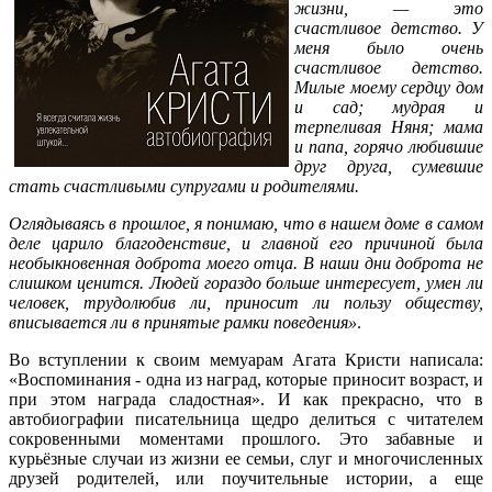
жизни, — это
счастливое детство. У
меня было очень
счастливое детство.
Милые моему сердцу дом
и сад; мудрая и
терпеливая Няня; мама
и папа, горячо любившие
друг друга, сумевшие
стать счастливыми супругами и родителями.
Оглядываясь в прошлое, я понимаю, что в нашем доме в самом
деле царило благоденствие, и главной его причиной была
необыкновенная доброта моего отца. В наши дни доброта не
слишком ценится. Людей гораздо больше интересует, умен ли
человек, трудолюбив ли, приносит ли пользу обществу,
вписывается ли в принятые рамки поведения»
.
Во вступлении к своим мемуарам Агата Кристи написала:
«Воспоминания - одна из наград, которые приносит возраст, и
при этом награда сладостная». И как прекрасно, что в
автобиографии писательница щедро делиться с читателем
сокровенными моментами прошлого. Это забавные и
курьёзные случаи из жизни ее семьи, слуг и многочисленных
друзей родителей, или поучительные истории, а еще