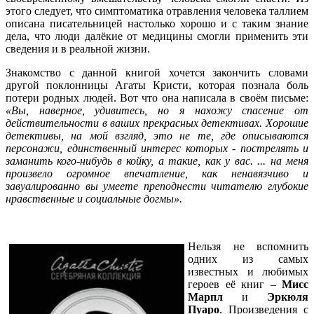
этого следует, что симптоматика отравления человека таллием
описана писательницей настолько хорошо и с таким знание
дела, что люди далёкие от медицины смогли применить эти
сведения и в реальной жизни.
Знакомство с данной книгой хочется закончить словами
другой поклонницы Агаты Кристи, которая познала боль
потери родных людей. Вот что она написала в своём письме:
«Вы, наверное, удивитесь, но я нахожу спасение от
действительности в ваших прекрасных детективах. Хорошие
детективы, на мой взгляд, это не те, где описываются
персонажи, единственный интерес которых - пострелять и
заманить кого-нибудь в койку, а такие, как у вас. ... на меня
произвело огромное впечатление, как ненавязчиво и
завуалированно вы умеете преподнести читателю глубокие
нравственные и социальные догмы».
Нельзя не вспомнить
одних из самых
известных и любимых
героев её книг –
Мисс
Марпл
и
Эркюля
Пуаро
. Произведения с