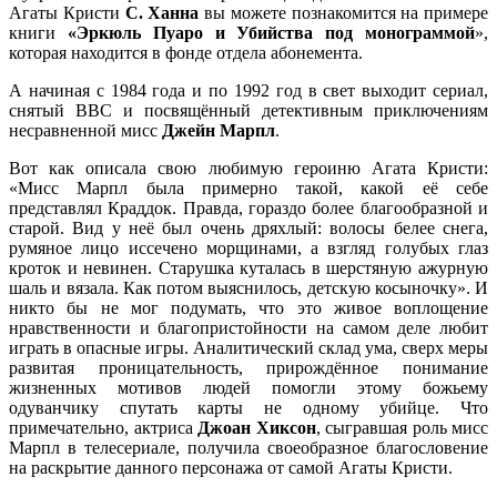
Агаты Кристи
С. Ханна
вы можете познакомится на примере
книги
«Эркюль Пуаро и Убийства под монограммой
»,
которая находится в фонде отдела абонемента.
А начиная с 1984 года и по 1992 год в свет выходит сериал,
снятый BBC и посвящённый детективным приключениям
несравненной мисс
Джейн Марпл
.
Вот как описала свою любимую героиню Агата Кристи:
«Мисс Марпл была примерно такой, какой её себе
представлял Краддок. Правда, гораздо более благообразной и
старой. Вид у неё был очень дряхлый: волосы белее снега,
румяное лицо иссечено морщинами, а взгляд голубых глаз
кроток и невинен. Старушка куталась в шерстяную ажурную
шаль и вязала. Как потом выяснилось, детскую косыночку». И
никто бы не мог подумать, что это живое воплощение
нравственности и благопристойности на самом деле любит
играть в опасные игры. Аналитический склад ума, сверх меры
развитая проницательность, прирождённое понимание
жизненных мотивов людей помогли этому божьему
одуванчику спутать карты не одному убийце. Что
примечательно, актриса
Джоан Хиксон
, сыгравшая роль мисс
Марпл в телесериале, получила своеобразное благословение
на раскрытие данного персонажа от самой Агаты Кристи.