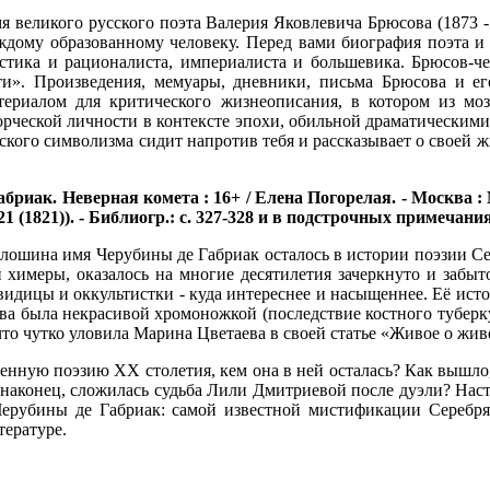
я великого русского поэта Валерия Яковлевича Брюсова (1873 -
ждому образованному человеку. Перед вами биография поэта и 
стика и рационалиста, империалиста и большевика. Брюсов-че
ти». Произведения, мемуары, дневники, письма Брюсова и ег
териалом для критического жизнеописания, в котором из мо
орческой личности в контексте эпохи, обильной драматическими
ского символизма сидит напротив тебя и рассказывает о своей ж
риак. Неверная комета : 16+ / Елена Погорелая. - Москва : Моло
 (1821)). - Библиогр.: с. 327-328 и в подстрочных примечания
ошина имя Черубины де Габриак осталось в истории поэзии Сере
й химеры, оказалось на многие десятилетия зачеркнуто и заб
видицы и оккультистки - куда интереснее и насыщеннее. Её ис
а была некрасивой хромоножкой (последствие костного туберкул
 что чутко уловила Марина Цветаева в своей статье «Живое о ж
енную поэзию XX столетия, кем она в ней осталась? Как вышло,
наконец, сложилась судьба Лили Дмитриевой после дуэли? Нас
Черубины де Габриак: самой известной мистификации Серебрян
тературе.