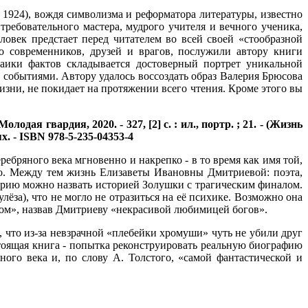
 1924), вождя символизма и реформатора литературы, известно
требовательного мастера, мудрого учителя и вечного ученика,
ловек предстает перед читателем во всей своей «стообразной
о современников, друзей и врагов, послужили автору книги
заики фактов складывается достоверный портрет уникальной
 событиями. Автору удалось воссоздать образ Валерия Брюсова
изни, не покидает на протяжении всего чтения. Кроме этого вы
дая гвардия, 2020. - 327, [2] с. : ил., портр. ; 21. - (Жизнь
х. - ISBN 978-5-235-04353-4
бряного века мгновенно и накрепко - в то время как имя той,
ыто. Между тем жизнь Елизаветы Ивановны Дмитриевой: поэта,
торию можно назвать историей Золушки с трагическим финалом.
ёза), что не могло не отразиться на её психике. Возможно она
ивом», назвав Дмитриеву «некрасивой любимицей богов».
 что из-за невзрачной «плебейки хромуши» чуть не убили друг
тоящая книга - попытка реконструировать реальную биографию
ого века и, по слову А. Толстого, «самой фантастической и