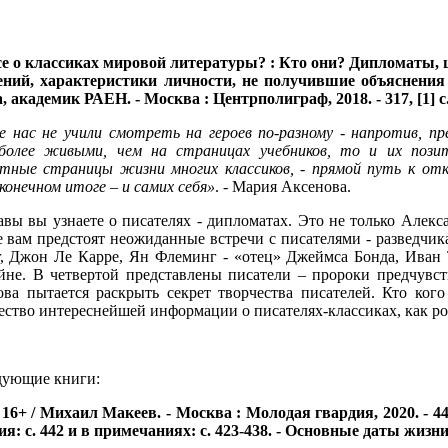
е о классиках мировой литературы? : Кто они? Дипломаты, 
дений, характеристики личности, не получившие объяснения
 академик РАЕН. - Москва : Центрполиграф, 2018. - 317, [1] с. :
е нас не учили смотреть на героев по-разному - напротив, п
 более живыми, чем на страницах учебников, то и их поз
тные страницы жизни многих классиков, - прямой путь к от
 конечном итоге – и самих себя»
. - Мария Аксенова.
лавы вы узнаете о писателях - дипломатах. Это не только Алек
е вам предстоят неожиданные встречи с писателями - разведчи
, Джон Ле Карре, Ян Флеминг - «отец» Джеймса Бонда, Иван Т
войне. В четвертой представлены писатели – пророки предчув
а пытается раскрыть секрет творчества писателей. Кто кого
ство интереснейшей информации о писателях-классиках, как ро
дующие книги:
+ / Михаил Макеев. - Москва : Молодая гвардия, 2020. - 440, 
ия: с. 442 и в примечаниях: с. 423-438. - Основные даты жизни