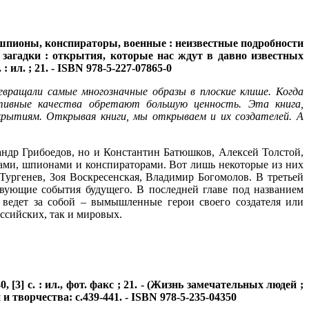
шпионы, конспираторы, военные : неизвестные подробности
 загадки : открытия, которые нас ждут в давно известных
 ил. ; 21. - ISBN 978-5-227-07865-0
ревращали самые многозначные образы в плоские клише. Когда
итивные качества обретают большую ценность. Эта книга,
крытиям. Открывая книги, мы открываем и их создателей. А
сандр Грибоедов, но и Константин Батюшков, Алексей Толстой,
ками, шпионами и конспираторами. Вот лишь некоторые из них
ургенев, Зоя Воскресенская, Владимир Богомолов. В третьей
ствующие события будущего. В последней главе под названием
 ведет за собой – вымышленные герои своего создателя или
ссийских, так и мировых.
[3] с. : ил., фот. факс ; 21. - (Жизнь замечательных людей ;
 и творчества: с.439-441. - ISBN 978-5-235-04350