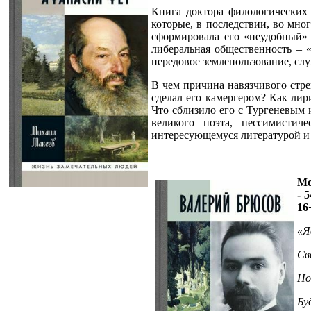
Книга доктора филологических 
которые, в последствии, во мно
сформировала его «неудобный» 
либеральная общественность – 
передовое землепользование, сл
В чем причина навязчивого стре
сделал его камергером? Как ли
Что сблизило его с Тургеневым
великого поэта, пессимистич
интересующемуся литературой и
Мо
- 
16
«Я
Св
Но
Бу