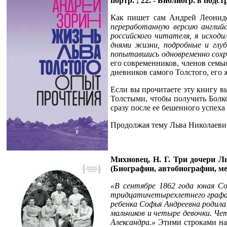
портр. ; 22. - Библиогр. в подст
Как пишет сам Андрей Леонидо
переработанную версию английс
российского читателя, я исход
днями жизни, подробные и глу
попытавшись одновременно сохра
его современников, членов семь
дневников самого Толстого, его 
Если вы прочитаете эту книгу вы
Толстыми, чтобы получить Болко
сразу после ее бешенного успеха
Продолжая тему Льва Николаевич
Михновец, Н. Г.
Три дочери Льва
(Биографии, автобиографии, мему
«В сентябре 1862 года юная Со
тридцатичетырехлетнего графа Л
ребенка Софья Андреевна родила 
мальчиков и четыре девочки. Че
Александра.»
Этими строками нач