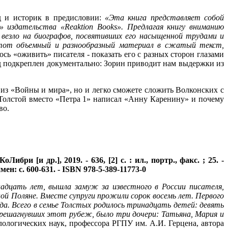
д и историк в предисловии:
«Эта книга представляет собой
s» издательства «
Reaktion
Books». Предлагая книгу вниманию
о везло на биографов, посвятивших его насыщенной трудами и
этот объемный и разнообразный материал в сжатый текст,
ь «оживить» писателя - показать его с разных сторон глазами
од подкреплен документально: Зорин приводит нам выдержки из
а из «Войны и мира», но и легко сможете сложить Волконских с
 Толстой вместо «Петра 1» написал «Анну Каренину» и почему
во.
бри [и др.], 2019. - 636, [2] с. : ил., портр., факс. ; 25. -
ен: с. 600-631. - ISBN 978-5-389-11773-0
надцать лет, вышла замуж за известного в России писателя,
ой Поляне. Вместе супруги прожили сорок восемь лет. Первого
ода. Всего в семье Толстых родилось тринадцать детей: девять
ерешагнувших этот рубеж, было три дочери: Татьяна, Мария и
лологических наук, профессора РГПУ им. А.И. Герцена, автора