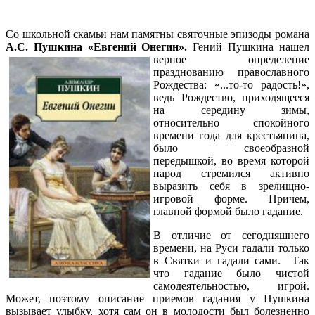
Со школьной скамьи нам памятны святочные эпизоды романа
А.С. Пушкина «Евгений Онегин».
Гений Пушкина нашел
верное определение
празднованию православного
Рождества: «...то-то радость!»,
ведь Рождество, приходящееся
на середину зимы,
относительно спокойного
времени года для крестьянина,
было своеобразной
передышкой, во время которой
народ стремился активно
выразить себя в зрелищно-
игровой форме. Причем,
главной формой было гадание.
В отличие от сегодняшнего
времени, на Руси гадали только
в Святки и гадали сами. Так
что гадание было чистой
самодеятельностью, игрой.
Может, поэтому описание приемов гадания у Пушкина
вызывает улыбку, хотя сам он в молодости был болезненно