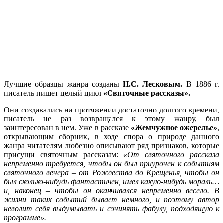
Лучшие образцы жанра созданы
Н.С. Лесковым.
В 1886 г.
писатель пишет целый цикл
«Святочные рассказы».
Они создавались на протяжении достаточно долгого времени,
писатель не раз возвращался к этому жанру, был
заинтересован в нем. Уже в рассказе
«Жемчужное ожерелье»
,
открывающим сборник, в ходе спора о природе данного
жанра читателям любезно описывают ряд признаков, которые
присущи святочным рассказам:
«От святочного рассказа
непременно требуется, чтобы он был приурочен к событиям
святочного вечера – от Рождества до Крещенья, чтобы он
был сколько-нибудь фантастичен, имел какую-нибудь мораль…
и, наконец – чтобы он оканчивался непременно весело. В
жизни таких событий бывает немного, и поэтому автор
неволит себя выдумывать и сочинять фабулу, подходящую к
программе».