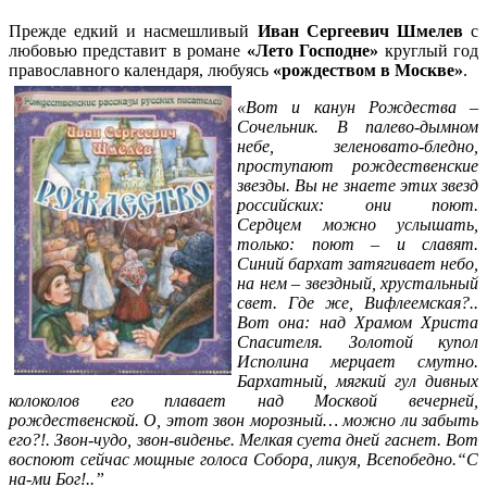
Прежде едкий и насмешливый
Иван Сергеевич Шмелев
с
любовью представит в романе
«Лето Господне»
круглый год
православного календаря, любуясь
«рождеством в Москве»
.
«Вот и канун Рождества –
Сочельник. В палево-дымном
небе, зеленовато-бледно,
проступают рождественские
звезды. Вы не знаете этих звезд
российских: они поют.
Сердцем можно услышать,
только: поют – и славят.
Синий бархат затягивает небо,
на нем – звездный, хрустальный
свет. Где же, Вифлеемская?..
Вот она: над Храмом Христа
Спасителя. Золотой купол
Исполина мерцает смутно.
Бархатный, мягкий гул дивных
колоколов его плавает над Москвой вечерней,
рождественской. О, этот звон морозный… можно ли забыть
его?!. Звон-чудо, звон-виденье. Мелкая суета дней гаснет. Вот
воспоют сейчас мощные голоса Собора, ликуя, Всепобедно.“С
на-ми Бог!..”