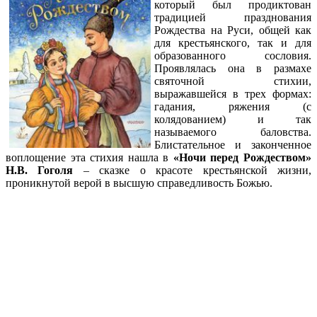
который был продиктован
традицией празднования
Рождества на Руси, общей как
для крестьянского, так и для
образованного сословия.
Проявлялась она в размахе
святочной стихии,
выражавшейся в трех формах:
гадания, ряжения (с
колядованием) и так
называемого баловства.
Блистательное и законченное
воплощение эта стихия нашла в
«Ночи перед Рождеством»
Н.В. Гоголя
– сказке о красоте крестьянской жизни,
проникнутой верой в высшую справедливость Божью.