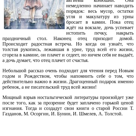
авгиевы конюшни. Она
немедленно начинает наводить
порядок: весь мусор, остатки
угля и макулатуру из урны
бросает в камин. Пока отец
ждёт на вокзале, дочь успевает
истопить печку, накрыть
праздничный стол. Наконец отец приходит домой.
Происходит радостная встреча. Но когда он узнаёт, что
толстая рукопись, лежавшая в урне, труд всей его жизни,
сгорела в камине, он плачет и седеет, но ничем себя не выдаёт,
а дочь думает, что отец плачет от счастья.
Небольшой рассказ очень подходит для чтения перед Новым
годом и Рождеством, чтобы напомнить себе о том, что
действительно важно в жизни. Драгоценный подарок именно
ребенок, а не писательский труд всей жизни!
Мощный взрыв ностальгической литературы произойдет уже
после того, как за прозрение будет заплачено горькой ценой
изгнания. Тогда и создадут свои книги о старой России Т.
Газданов, М. Осоргин, И. Бунин, И. Шмелев, А. Толстой.