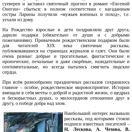
суеверен и заставил святочный прогноз в романе «Евгений
Онегин» сбыться: в полном соответствии с нагаданным
сестры Ларины получили «мужьев военных и поход», т.е.
уехали из дому.
На Рождество взрослые и дети поздравляли друг друга,
дарили подарки (обязательно от души и с добрыми
пожеланиями). Привычным рождественским подарком были
для читателей XIX века святочные рассказы,
публиковавшиеся на страницах журналов и газет. Они были
очень разные: добрые и трогательные, фантастические и
иронические, печальные и даже скорбные, назидательные и
сентиментальные, но всегда пытались смягчить людские
сердца.
При всём разнообразии праздничных рассказов сохранялось
главное – особое, рождественское мировосприятие. Истории
вмещали в себя мечты о доброй и радостной жизни, о щедрых
и бескорыстных душах, о милосердном отношении друг к
другу, о победе добра над злом.
Наибольший интерес вызывали
рассказы, под которыми стояли
подписи известных писателей –
Н. Лескова, А. Чехова, В.