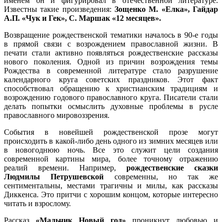
именем он и фигурировал в отечественной литературе.
Известны такие произведения:
Зощенко М. «Елка», Гайдар
А.П. «Чук и Гек», С. Маршак «12 месяцев».
Возвращение рождественской тематики началось в 90-е годы
в прямой связи с возрождением православной жизни. В
печати стали активно появляться рождественские рассказы
нового поколения. Одной из причин возрождения темы
Рождества в современной литературе стало разрушение
календарного круга советских праздников. Этот факт
способствовал обращению к христианским традициям и
возрождению годового православного круга. Писатели стали
делать попытки осмыслить духовные проблемы в русле
православного мировоззрения.
События в новейшей рождественской прозе могут
происходить в какой-либо день одного из зимних месяцев или
в новогоднюю ночь. Все это служит цели создания
современной картины мира, более точному отражению
реалий времени. Например,
рождественские сказки
Людмилы Петрушевской
современны, но так же
сентиментальны, местами трагичны и милы, как рассказы
Диккенса. Это притчи с хорошим концом, которые интересно
читать и взрослому.
Рассказ
«Мальчик Новый год»
проникнут любовью и