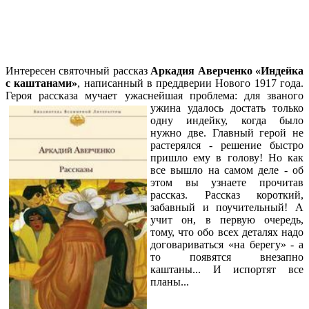
Интересен святочный рассказ
Аркадия Аверченко «Индейка
с каштанами»
, написанный в преддверии Нового 1917 года.
Героя рассказа мучает ужаснейшая
проблема: для званого
ужина удалось достать только
одну индейку, когда было
нужно две. Главный герой не
растерялся - решение быстро
пришло ему в голову! Но как
все вышло на самом деле - об
этом вы узнаете прочитав
рассказ. Рассказ короткий,
забавный и поучительный! А
учит он, в первую очередь,
тому, что обо всех деталях надо
договариваться «на берегу» - а
то появятся внезапно
каштаны... И испортят все
планы...