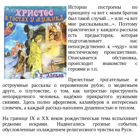
Истории построены по
принципу «а вот с моим братом
был такой случай…» или «а вот
мне рассказывали...». Поэтому
практически у каждого рассказа
есть предыстория, которая
подготавливает нас
непосредственно к «чуду» или
мистическому происшествию.
Описывается обстановка,
происходит знакомство с
героями и т.п.
Прелестные трогательные и
остроумные рассказы о неразменном рубле, о медвежьем
друге, о плутовстве, о том, как хитростью приструнить
непорядочного человека, надёжно прикрытого нужными
связями. Здесь полно афоризмов, каламбуров и интересных
словечек, а каждый рассказ наполнен душевностью и теплом.
На границе IX и XX веков рождественская тема вспыхивает
редкими искрами. Надвигались грозные события,
обусловленные охлаждением религиозного чувства на Руси.