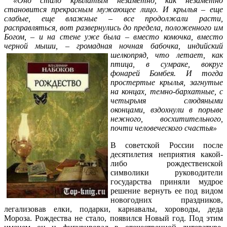
«Оно стало крылатым незаметно, как незаметно
становится прекрасным мужающее лицо. И крылья – еще
слабые, еще влажные – все продолжали расти,
расправляться, вот развернулись до предела, положенного им
Богом, – и на стене уже была – вместо комочка, вместо
черной мыши, – громадная ночная бабочка,
индийский
шелкопряд, что летает, как
птица, в сумраке, вокруг
фонарей Бомбея. И тогда
простертые крылья, загнутые
на концах, темно-бархатные, с
четырьмя слюдяными
оконцами, вздохнули в порыве
нежного, восхитительного,
почти человеческого счастья»
В советской России после
десятилетия неприятия какой-
либо рождественской
символики руководители
государства приняли мудрое
решение вернуть ее под видом
новогодних праздников,
легализовав елки, подарки, карнавалы, хороводы, деда
Мороза. Рождества не стало, появился Новый год. Под этим