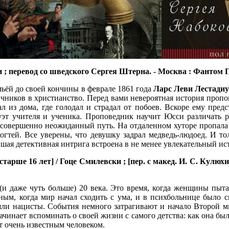
 перевод со шведского Сергея Штерна. - Москва : Фантом Пресс,
мьёй до своей кончины в феврале 1861 года
Ларс Леви Лестадиу
зычников в христианство. Перед вами невероятная история пропо
л из дома, где голодал и страдал от побоев. Вскоре ему пред
эт учителя и ученика. Проповедник научит Юсси различать ра
овершенно неожиданный путь. На отдаленном хуторе пропала слу
огтей. Все уверены, что девушку задрал медведь-людоед. И тол
йшая детективная интрига встроена в не менее увлекательный и
арше 16 лет] / Гоце Смилевски ; [пер. с макед. И. С. Кулюхиной
(и даже чуть больше) 20 века. Это время, когда женщины пыта
ным, когда мир начал сходить с ума, и в психбольнице было с
ишли нацисты. События немного затрагивают и начало Второй м
 начинает вспоминать о своей жизни с самого детства: как она бы
ет очень известным человеком.