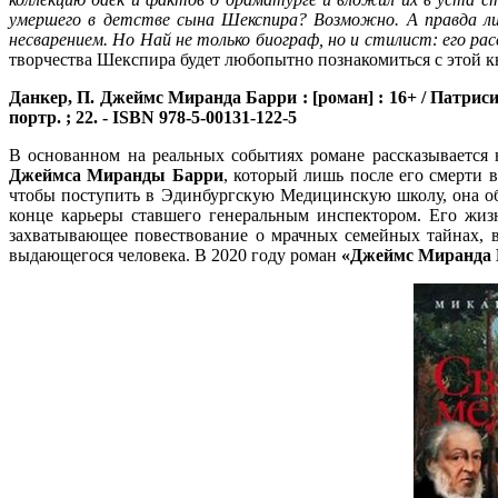
умершего в детстве сына Шекспира? Возможно. А правда ли
несварением. Но Най не только биограф, но и стилист: его р
творчества Шекспира будет любопытно познакомиться с этой к
Данкер, П.
Джеймс Миранда Барри : [роман] : 16+ / Патрисия 
портр. ; 22. - ISBN 978-5-00131-122-5
В основанном на реальных событиях романе рассказывается 
Джеймса Миранды Барри
, который лишь после его смерти в
чтобы поступить в Эдинбургскую Медицинскую школу, она об
конце карьеры ставшего генеральным инспектором. Его жиз
захватывающее повествование о мрачных семейных тайнах, в
выдающегося человека. В 2020 году роман
«Джеймс Миранда 