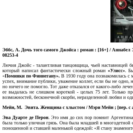
Эббс, А.
Дочь того самого Джойса : роман : [16+] / Аннабел Эбб
08253-4
Лючия Джойс - талантливая танцовщица, чьей наставницей 
который написал фантастически сложный роман
«Улисс»
. Б
«
Поминки по Финнегану».
В 1930 году она познакомилась с
успех, внимание публики, уважение коллег, если бы не одно
но ничего не помогло. Тот даже отказался от какого-либо леч
ее выдалась не слишком короткой - целых 75 лет. Только 
возможностей, бесконечной скорби, неразделенной любви и оди
Мейн, М.
Эвита. Женщина с хлыстом / Мэри Мейн ; [пер. с англ
Эва Дуарте де Перон
. Это имя до сих пор помнит Аргентина
была только уличная грязь. Она была младшей в многодетной
поношенной и ставшей маленькой одеждой: «Я стану знаменит