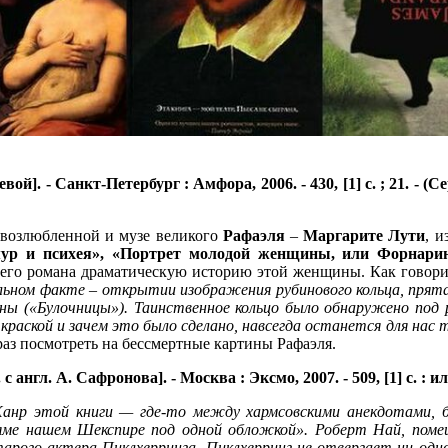
вой]. - Санкт-Петербург : Амфора, 2006. - 430, [1] с. ; 21. - (
о возлюбленной и музе великого
Рафаэля
–
Маргарите Лути
, 
ур и психея», «Портрет молодой женщины, или Форнарин
воего романа драматическую историю этой женщины. Как говорит
льном факте – открытии изображения рубинового кольца, прята
ы («Булочницы»). Таинственное кольцо было обнаружено под р
д краской и зачем это было сделано, навсегда останется для нас
 раз посмотреть на бессмертные картины Рафаэля.
англ. А. Сафронова]. - Москва : Эксмо, 2007. - 509, [1] с. : ил
анр этой книги — где-то между хармсовскими анекдотами, б
ме нашем Шекспире под одной обложкой». Роберт Най, помеш
тарого актера Пиклхерринга.
Пиклхерринг не отвергает ни одн