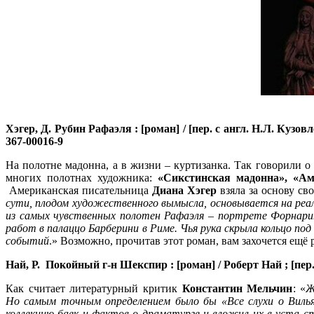
Хэгер, Д.
Рубин Рафаэля : [роман] / [пер. с англ. Н.Л. Кузовле
367-00016-9
На полотне мадонна, а в жизни – куртизанка. Так говорили 
многих полотнах художника:
«Сикстинская мадонна», «Ам
Американская писательница
Диана Хэгер
взяла за основу с
сути, плодом художественного вымысла, основывается на реа
из самых чувственных полотен Рафаэля – портрете Форнарин
работ в палаццо Барберини в Риме. Чья рука скрыла кольцо по
событий
.» Возможно, прочитав этот роман, вам захочется ещё
Най, Р.
Покойный г-н Шекспир : [роман] / Роберт Най ; [пер. с 
Как считает литературный критик
Константин Мельчин
: «
Ж
Но самым точным определением было бы «Все слухи о Вилья
коллекцию баек и фактов о драматурге и вложил их в уста с