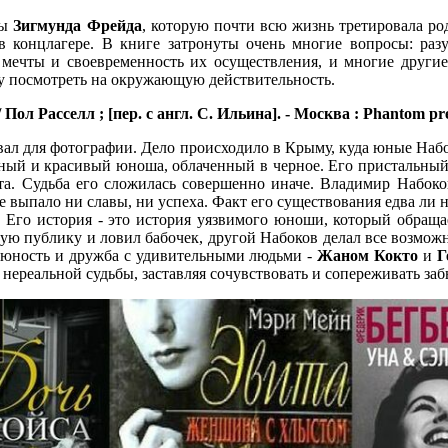
ры
Зигмунда Фрейда
, которую почти всю жизнь третировала род
 концлагере. В книге затронуты очень многие вопросы: разум
мечты и своевременность их осуществления, и многие другие.
у посмотреть на окружающую действительность.
Расселл ; [пер. с англ. С. Ильина]. - Москва : Phantom press, 
вал для фотографии. Дело происходило в Крыму, куда юные Наб
езный и красивый юноша, облаченный в черное. Его пристальный
та. Судьба его сложилась совершенно иначе. Владимир Набоко
е выпало ни славы, ни успеха. Факт его существования едва ли н
а. Его история - это история уязвимого юноши, который обраща
ую публику и ловил бабочек, другой Набоков делал все возможн
я юность и дружба с удивительными людьми -
Жаном Кокто
и
Г
 нереальной судьбы, заставляя сочувствовать и сопереживать за