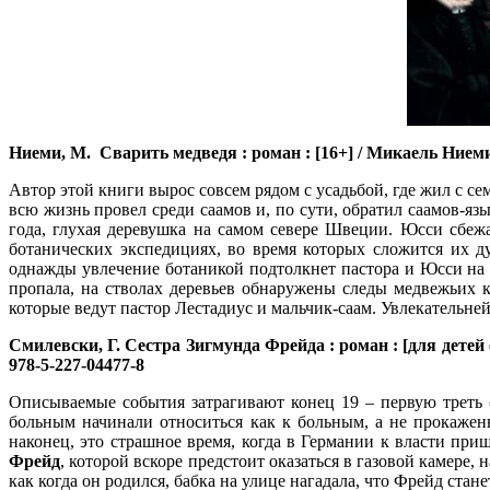
Ниеми, М.
Сварить медведя : роман : [16+] / Микаель Ниеми ;
Автор этой книги вырос совсем рядом с усадьбой, где жил с се
всю жизнь провел среди саамов и, по сути, обратил саамов-я
года, глухая деревушка на самом севере Швеции. Юсси сбежа
ботанических экспедициях, во время которых сложится их ду
однажды увлечение ботаникой подтолкнет пастора и Юсси на с
пропала, на стволах деревьев обнаружены следы медвежьих к
которые ведут пастор Лестадиус и мальчик-саам. Увлекательне
Смилевски, Г.
Сестра Зигмунда Фрейда : роман : [для детей ст
978-5-227-04477-8
Описываемые события затрагивают конец 19 – первую треть 
больным начинали относиться как к больным, а не прокажен
наконец, это страшное время, когда в Германии к власти пр
Фрейд
, которой вскоре предстоит оказаться в газовой камере,
как когда он родился, бабка на улице нагадала, что Фрейд стан