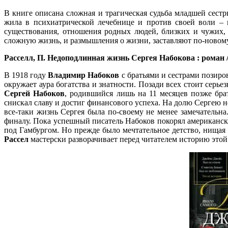
В книге описана сложная и трагическая судьба младшей сест
жила в психиатрической лечебнице и против своей воли – в
существования, отношения родных людей, близких и чужих, 
сложную жизнь, и размышления о жизни, заставляют по-новом
Расселл, П.
Недоподлинная жизнь Сергея Набокова : роман / Пол 
В 1918 году
Владимир Набоков
с братьями и сестрами позиро
окружает аура богатства и знатности. Позади всех стоит серь
Сергей Набоков
, родившийся лишь на 11 месяцев позже бра
снискал славу и достиг финансового успеха. На долю Сергею н
все-таки жизнь Сергея была по-своему не менее замечательн
финалу. Пока успешный писатель Набоков покорял американск
под Гамбургом. Но прежде было мечтательное детство, нища
Рассел
мастерски разворачивает перед читателем историю этой