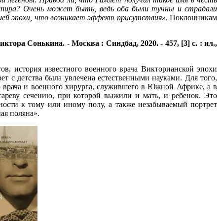
спира? Очень может быть, ведь оба были тучны и страдали
дшей эпохи, что возникает эффект присутствия».
Поклонникам
ра Сонькина. - Москва : Синдбад, 2020. - 457, [3] с. : ил.,
ов, история известного военного врача Викторианской эпохи
ет с детства была увлечена естественными науками. Для того,
 врача и военного хирурга, служившего в Южной Африке, а в
ареву сечению, при которой выжили и мать, и ребенок. Это
ности к тому или иному полу, а также незабываемый портрет
ая поляна».