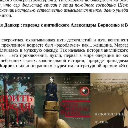
, что сэр Фальстаф списан с отца покойного господина Шек
ассказчик настолько естественно изъясняется языком давно уше
нигой.
Данкер ; перевод с английского Александры Борисенко и Викто
невероятная, охватывающая пять десятилетий и пять континент
 преклонном возрасте был «разоблачен» как... женщина. Маргар
лачилась в мужскую одежду. Так началась история английского
нь — это приключения, дуэли, первая в мире операция по кес
небрачных связях, колониальной истории, природе принадлеж
Барри»
стал иностранным лауреатом литературной премии «Ясн