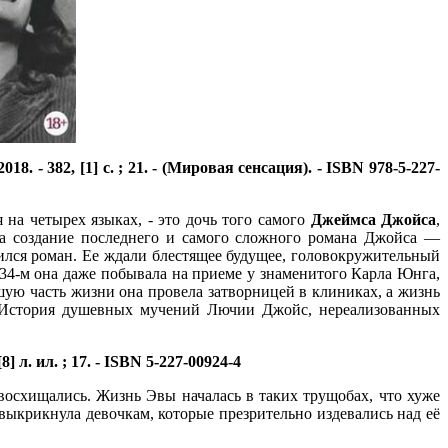
8. - 382, [1] с. ; 21. - (Мировая сенсация). - ISBN 978-5-227-
 на четырех языках, - это дочь того самого
Джеймса Джойса
,
на создание последнего и самого сложного романа Джойса —
чился роман. Ее ждали блестящее будущее, головокружительный
34-м она даже побывала на приеме у знаменитого Карла Юнга,
ьшую часть жизни она провела затворницей в клиниках, а жизнь
х. История душевных мучений Лючии Джойс, нереализованных
 л. ил. ; 17. - ISBN 5-227-00924-4
 восхищались. Жизнь Эвы началась в таких трущобах, что хуже
ыкрикнула девочкам, которые презрительно издевались над её