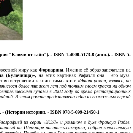
Серия "Ключи от тайн"). - ISBN 1-4000-5173-8 (англ.). - ISBN 5-
известной миру как
Форнарина
. Именно её образ запечатлен на
а (Булочница)»,
на этих картинах Рафаэля она – его муза.
 во вступлении к книге сама автор: «
Этот роман, являясь, по
вшегося более пятисот лет под тонким слоем краски на одном
ентгеновскими лучами в 2002 году во время реставрационных
 тайной. В этом романе представлена одна из возможных версий
. - (Истории истории). - ISBN 978-5-699-21450-1
иографией из серии «ЖЗЛ» и романом в духе Франсуа Рабле.
анный на Шекспире писатель-самоучка, собрал колоссальную
ой легенды. Правда ли, что Гамлет получил такое имя в честь