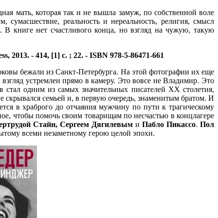
ная мать, которая так и не вышла замуж, по собственной воле
, сумасшествие, реальность и нереальность, религия, смысл
 В книге нет счастливого конца, но взгляд на чужую, такую
2013. - 414, [1] с. ; 22. - ISBN 978-5-86471-661
оковы бежали из Санкт-Петербурга. На этой фотографии их еще
 взгляд устремлен прямо в камеру. Это вовсе не Владимир. Это
в стал одним из самых значительных писателей XX столетия,
е скрывался семьей и, в первую очередь, знаменитым братом. И
ется в храброго до отчаяния мужчину по пути к трагическому
ое, чтобы помочь своим товарищам по несчастью в концлагере
ертрудой Стайн, Сергеем Дягилевым
и
Пабло Пикассо
.
Пол
бытому всеми незаметному герою целой эпохи.