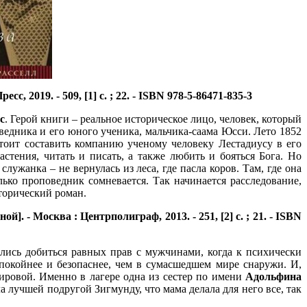
 2019. - 509, [1] с. ; 22. - ISBN 978-5-86471-835-3
с
. Герой книги – реальное историческое лицо, человек, который
ведника и его юного ученика, мальчика-саама Юсси. Лето 1852
стоит составить компанию ученому человеку Лестадиусу в его
стения, читать и писать, а также любить и бояться Бога. Но
жанка – не вернулась из леса, где пасла коров. Там, где она
ько проповедник сомневается. Так начинается расследование,
сторический роман.
]. - Москва : Центрполиграф, 2013. - 251, [2] с. ; 21. - ISBN
лись добиться равных прав с мужчинами, когда к психически
покойнее и безопаснее, чем в сумасшедшем мире снаружи. И,
ировой. Именно в лагере одна из сестер по имени
Адольфина
ла лучшей подругой Зигмунду, что мама делала для него все, так