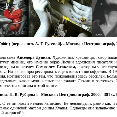
с ; [пер. с англ. А. Г. Гусевой]. - Москва : Центрполиграф, 201
была сама
Айседора Дункан
. Художница, красавица, говорившая
ытует мнение, что именно образ Лючии вдохновил писателя 
 молодым писателем
Сэмюэлем Беккетом,
с которым у нее слу
, но… Начавшая прогрессировать еще в юности шизофрения. В 19
ения, мотивировав это тем, что психоанализ здесь бессилен. Бол
представьте, какие муки испытывал талант Лючии в застенка
ночества описана в этой книге.
. П. В. Рубцова]. - Москва : Центрполиграф, 2000. - 381 c., [8]
. О ее личности немало написано. Её ненавидели, равно как и
 семье одинокой матери донны Хуаны. Однажды она запальчиво в
ой актрисой!»