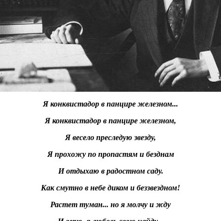
Я конквистадор в панцире железном...
Я конквистадор в панцире железном,
Я весело преследую звезду,
Я прохожу по пропастям и безднам
И отдыхаю в радостном саду.
Как смутно в небе диком и беззвездном!
Растет туман... но я молчу и жду