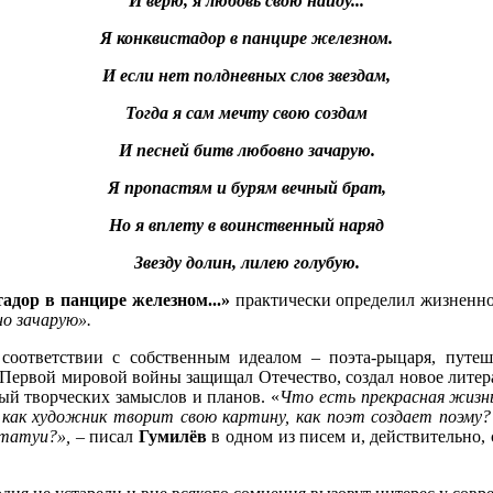
И верю, я любовь свою найду...
Я конквистадор в панцире железном.
И если нет полдневных слов звездам,
Тогда я сам мечту свою создам
И песней битв любовно зачарую.
Я пропастям и бурям вечный брат,
Но я вплету в воинственный наряд
Звезду долин, лилею голубую.
адор в панцире железном...»
практически определил жизненно
но зачарую».
соответствии с собственным идеалом – поэта-рыцаря, путеш
 Первой мировой войны защищал Отечество, создал новое литер
ный творческих замыслов и планов. «
Что есть прекрасная жизнь
как художник творит свою картину, как поэт создает поэму? 
статуи?»,
– писал
Гумилёв
в одном из писем и, действительно, с