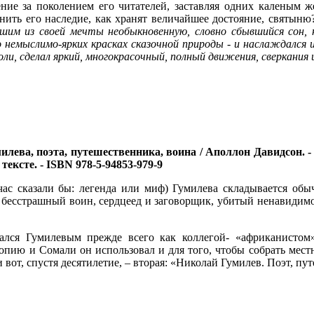
ние за поколением его читателей, заставляя одних каленым же
ить его наследие, как хранят величайшее достояние, святыню?
шим из своей мечты необыкновенную, словно сбывшийся сон, 
о немыслимо-ярких красках сказочной природы - и наслаждался
оли, сделал яркий, многокрасочный, полный движения, сверкания
ва, поэта, путешественника, воина / Аполлон Давидсон. - Москв
в тексте. - ISBN 978-5-94853-979-9
час сказали бы: легенда или миф) Гумилева складывается об
 бесстрашный воин, сердцеед и заговорщик, убитый ненавидимой
ался Гумилевым прежде всего как коллегой- «африканистом
пию и Сомали он использовал и для того, чтобы собрать мест
 вот, спустя десятилетие, – вторая: «Николай Гумилев. Поэт, пу