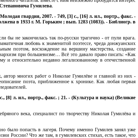
еменного читателя. Вместе с ним неизбежно пробудится интерес
Степановича Гумилева
.
дая гвардия, 2007. - 749, [3] с., [16] л. ил., портр., факс. -
ена в 1933 г. М. Горьким ; вып. 1283 (1083)). - Библиогр. в
и бы не закончилась так по-русски трагично - от пули врага.
раматичная любовь к знаменитой поэтессе, чреда донжуанских
льным поэтом, восхождение на вершину мастерства, создание
нархизм при большевизме… Всё это давало право писать: «Как
ному и относительно недавно легализованному в отечественной
 автор многих работ о Николае Гумилёве и главной из них -
еописание поэта, приближенное к хронике. Как любая первая
ледователей.
 [8] л. ил., портр., факс. ; 21. - (Культура и наука) (Великие
ебряного века, специалист по творчеству Николая Гумилёва и
жно было попасть в лагеря. Почему именно Гумилев занял уже
зни России? Что же там, в гумилевских стихах, есть такое, что