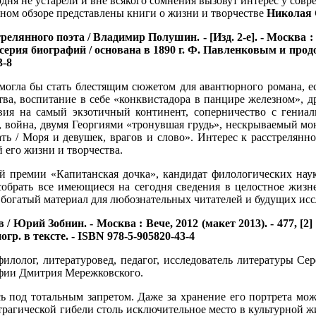
одня не устарели и вне всякого сомнения вызовут интерес у совр
нном обзоре представлены книги о жизни и творчестве
Николая 
янного поэта / Владимир Полушин. - [Изд. 2-е]. - Москва : Моло
ерия биографий / основана в 1890 г. Ф. Павленковым и продолж
3-8
огла бы стать блестящим сюжетом для авантюрного романа, есл
а, воспитание в себе «конквистадора в панцире железном», д
твия на самый экзотичный континент, соперничество с гениа
 война, двумя Георгиями «тронувшая грудь», нескрываемый мо
ать / Моря и девушек, врагов и слово». Интерес к расстрелян
й его жизни и творчества.
 премии «Капитанская дочка», кандидат филологических наук,
обрать все имеющиеся на сегодня сведения в целостное жизн
т богатый материал для любознательных читателей и будущих исс
Юрий Зобнин. - Москва : Вече, 2012 (макет 2013). - 477, [2] с.,
гр. в тексте. - ISBN 978-5-905820-43-4
олог, литературовед, педагог, исследователь литературы Сер
афии Дмитрия Мережковского.
ь под тотальным запретом. Даже за хранение его портрета мо
 трагической гибели столь исключительное место в культурной жи