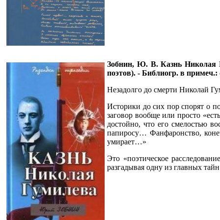
Зобнин, Ю. В. Казнь Николая Г
поэтов). - Библиогр. в примеч.: 
Незадолго до смерти Николай Гум
Историки до сих пор спорят о п
заговор вообще или просто «ест
достойно, что его смелостью в
папиросу… Фанфаронство, конечн
умирает…»
Это «поэтическое расследование
разгадывая одну из главных тайн