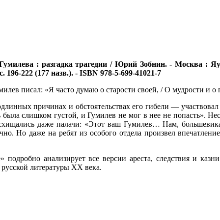
умилева : разгадка трагедии / Юрий Зобнин. - Москва : Яуза
с. 196-222 (177 назв.). - ISBN 978-5-699-41021-7
илев писал: «Я часто думаю о старости своей, / О мудрости и о
одлинных причинах и обстоятельствах его гибели — участвовал
ь была слишком густой, и Гумилев не мог в нее не попасть». Н
осхищались даже палачи: «Этот ваш Гумилев… Нам, большевика
о. Но даже на ребят из особого отдела произвел впечатление.
» подробно анализирует все версии ареста, следствия и казни
 русской литературы XX века.