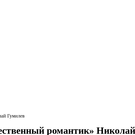
лай Гумилев
ественный романтик» Николай