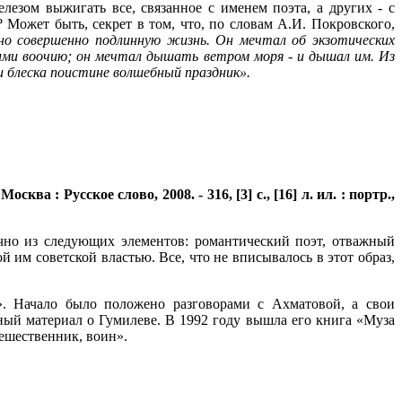
лезом выжигать все, связанное с именем поэта, а других - с
 Может быть, секрет в том, что, по словам А.И. Покровского,
но совершенно подлинную жизнь. Он мечтал об экзотических
 ими воочию; он мечтал дышать ветром моря - и дышал им. Из
 и блеска поистине волшебный праздник».
а : Русское слово, 2008. - 316, [3] с., [16] л. ил. : портр.,
ычно из следующих элементов: романтический поэт, отважный
 им советской властью. Все, что не вписывалось в этот образ,
». Начало было положено разговорами с Ахматовой, а свои
ный материал о Гумилеве. В 1992 году вышла его книга «Муза
тешественник, воин».