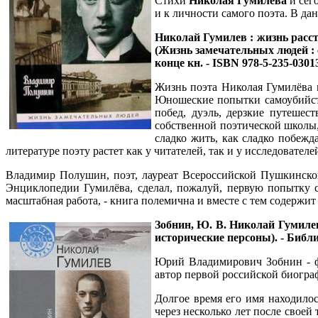
Стихи
Николая Гумилёва
и сег
и к личности самого поэта. В да
Николай Гумилев : жизнь расстрел
(Жизнь замечательных людей : с
конце кн. - ISBN 978-5-235-0301
Жизнь поэта Николая Гумилёва м
Юношеские попытки самоубийств
побед, дуэль, дерзкие путешес
собственной поэтической школы,
сладко жить, как сладко побежд
литературе поэту растет как у читателей, так и у исследователе
Владимир Полушин, поэт, лауреат Всероссийской Пушкинской
Энциклопедии Гумилёва, сделал, пожалуй, первую попытку с
масштабная работа, - книга полемична и вместе с тем содержи
Зобнин, Ю. В. Николай Гумилев / 
исторические персоны). - Библио
Юрий Владимирович Зобнин - фил
автор первой российской биогр
Долгое время его имя находилос
через несколько лет после своей