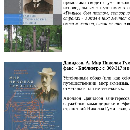
прямо-таки сводит с ума поколе
исповедальным энтузиазмом хран
«Гумилев был поэтом, сотворив
странах - и жил в них; мечтал 
своей жизни он, силой мечты и в
Давидсон, А. Мир Николая Гумиле
факс. - Библиогр.: с. 309-317 и 
Устойчивый образ (или как сей
путешественник, мэтр акмеизма,
отметалось или не замечалось.
Аполлон Давидсон заинтересов
служебные командировки в Эфио
странствий Николая Гумилева», и