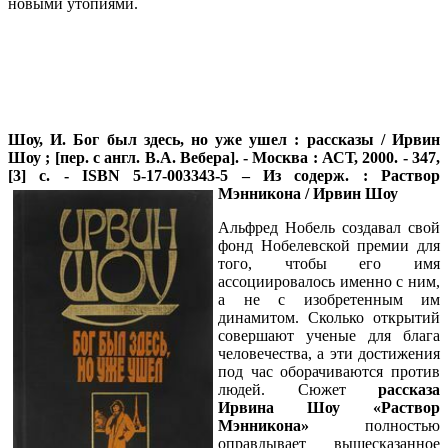
новыми утопиями.
Шоу, И.
Бог был здесь, но уже ушел : рассказы / Ирвин
Шоу ; [пер. с англ. В.А. Вебера]. - Москва : АСТ, 2000. - 347,
[3] с. - ISBN 5-17-003343-5
– Из содерж. : Раствор
Мэнникона /
Ирвин Шоу
Альфред Нобель создавал свой
фонд Нобелевской премии для
того, чтобы его имя
ассоциировалось именно с ним,
а не с изобретенным им
динамитом. Сколько открытий
совершают ученые для блага
человечества, а эти достижения
под час оборачиваются против
людей. Сюжет
рассказа
Ирвина Шоу «Раствор
Мэнникона»
полностью
оправдывает вышесказанное