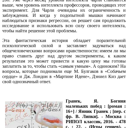
выше, чем уровень интеллекта профессоров, проводящих этот
эксперимент. Для Чарли очевидны их ограниченность и
заблуждения. И когда у подопытной мышки начинают
наблюдаться признаки регрессии, он решает сам продолжить
исследование и использовать всю силу своего интеллекта,
чтобы найти решение этой проблемы.
Эта фантастическая история обладает поразительной
психологической силой и заставляет задуматься над
общечеловеческими вопросами нравственности: имеем ли мы
право ставить друг над другом эксперименты, к каким
результатам это может привести и какую цену мы готовы
заплатить за то, чтобы стать «самым умным». А одиноким? На
вопросы, которые поднимали еще М. Булгаков в «Собачьем
сердце» и Дж. Лондон в «Мартине Идене», Дэниел Киз дает
свой однозначный ответ.
Гранек, Я. Богиня
маленьких побед : [роман :
16+] / Янник Гранек ; [пер. с
фр. В. Липки]. - Москва :
РИПОЛ классик, 2016. - 478
с. ; 22. - (Игры гениев). -