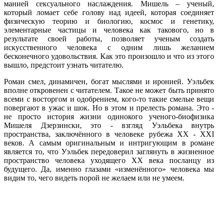
манией сексуального наслаждения. Мишель – ученый,
который ломает себе голову над идеей, которая соединяет
физическую теорию и биологию, космос и генетику,
элементарные частицы и человека как такового, но в
результате своей работы, позволяет ученым создать
искусственного человека с одним лишь желанием
бесконечного удовольствия. Как это произошло и что из этого
вышло, предстоит узнать читателю.
Роман смел, динамичен, богат мыслями и иронией. Уэльбек
вполне откровенен с читателем. Такое не может быть принято
всеми с восторгом и одобрением, кого-то такие смелые вещи
повергают в ужас и шок. Но в этом и прелесть романа. Это -
не просто история жизни одинокого ученого-биофизика
Мишеля Дзерзински, это - взгляд Уэльбека внутрь
пространства, заключённого в человеке рубежа XX - XXI
веков. А самым оригинальным и интригующим в романе
является то, что Уэльбек передоверил заглянуть в жизненное
пространство человека уходящего XX века посланцу из
будущего. Да, именно глазами «изменённого» человека мы
видим то, чего видеть порой не желаем или не умеем.