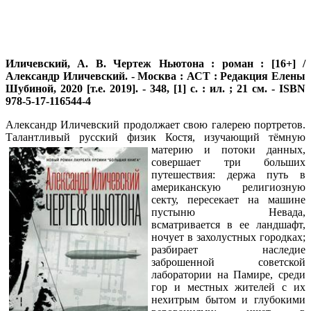
Иличевский, А. В.
Чертеж Ньютона : роман : [16+] /
Александр Иличевский. - Москва : АСТ : Редакция Елены
Шубиной, 2020 [т.е. 2019]. - 348, [1] с. : ил. ; 21 см. - ISBN
978-5-17-116544-4
Александр Иличевский продолжает свою галерею портретов.
Талантливый русский физик Костя, изучающий тёмную
материю и потоки данных,
совершает три больших
путешествия: держа путь в
американскую религиозную
секту, пересекает на машине
пустыню Невада,
всматривается в ее ландшафт,
ночует в захолустных городках;
разбирает наследие
заброшенной советской
лаборатории на Памире, среди
гор и местных жителей с их
нехитрым бытом и глубокими