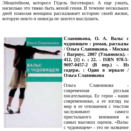
Эйнштейном, которого Гёдель боготворил. А еще узнать,
насколько это тяжко быть женой гения. В течение нескольких
дней пожилая женщина рассказывает историю своей жизни,
которую никто и никогда не захотел выслушать.
Славникова, О. А.
Вальс с
чудовищем : роман, рассказы
/ Ольга Славникова. - Москва
: Вагриус, 2007 (Ульяновск). -
412, [1] с. ; 22. - ISBN 978-5-
9697-0457-2 (В пер.) – Из
содерж. : Один в зеркале /
Ольга Славникова
Ольга Славникова -
современная русская
писательница. Ее герои - наши
современники, а ее взгляд на
мир и ее отношения с текстом
заслуживают самого
пристального внимания и
самых высоких оценок. «Вальс
с чудовищем» - это не название