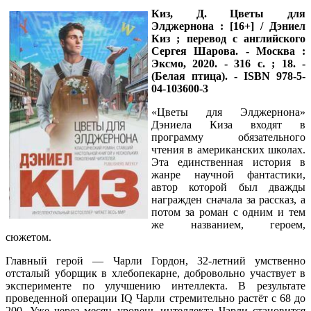
Киз, Д. Цветы для
Элджернона : [16+] / Дэниел
Киз ; перевод с английского
Сергея Шарова. - Москва :
Эксмо, 2020. - 316 c. ; 18. -
(Белая птица). - ISBN 978-5-
04-103600-3
«Цветы для Элджернона»
Дэниела Киза входят в
программу обязательного
чтения в американских школах.
Эта единственная история в
жанре научной фантастики,
автор которой был дважды
награжден сначала за рассказ, а
потом за роман с одним и тем
же названием, героем,
сюжетом.
Главный герой — Чарли Гордон, 32-летний умственно
отсталый уборщик в хлебопекарне, добровольно участвует в
эксперименте по улучшению интеллекта. В результате
проведенной операции IQ Чарли стремительно растёт с 68 до
200. Уже через месяц уровень интеллекта Чарли становится