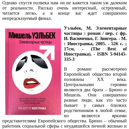
Однако спустя полвека нам он не кажется таким уж далеким
от реальности. Рассказ очень интересный, остроумный,
читается легко, а в конце вас ждет совершенно
непредсказуемый финал.
Уэльбек, М.
Элементарные
частицы : роман / пер. с фр.
И. Васюченко, Г. Зингера. - М.
: Иностранка, 2005. - 526 с. ;
17см. - (The Best of
Иностранка). - ISBN 5-94145-
335-3
В романе рассмотрено
Европейской общество второй
половины XX века.
Центральными героями
являются два брата – Брюно и
Мишель. Они совершенно
разные люди, как это часто
бывает у самых близких
родственников в любой семье,
но являются яркими
представителями Европейского общества. Брюно – обычный
работник социальной сферы с неудавшейся личной жизнью и