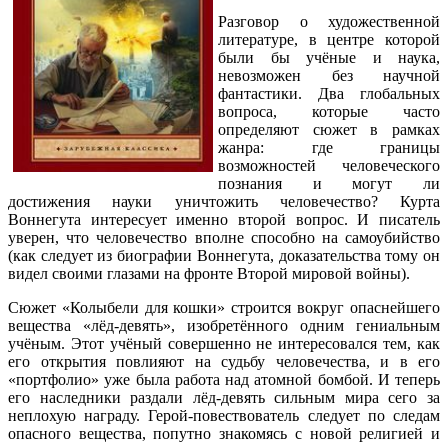
Разговор о художественной
литературе, в центре которой
были бы учёные и наука,
невозможен без научной
фантастики. Два глобальных
вопроса, которые часто
определяют сюжет в рамках
жанра: где границы
возможностей человеческого
познания и могут ли
достижения науки уничтожить человечество? Курта
Воннегута интересует именно второй вопрос. И писатель
уверен, что человечество вполне способно на самоубийство
(как следует из биографии Воннегута, доказательства тому он
видел своими глазами на фронте Второй мировой войны).
Сюжет «Колыбели для кошки» строится вокруг опаснейшего
вещества «лёд-девять», изобретённого одним гениальным
учёным. Этот учёный совершенно не интересовался тем, как
его открытия повлияют на судьбу человечества, и в его
«портфолио» уже была работа над атомной бомбой. И теперь
его наследники раздали лёд-девять сильным мира сего за
неплохую награду. Герой-повествователь следует по следам
опасного вещества, попутно знакомясь с новой религией и