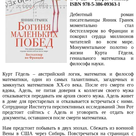
ISBN 978-5-386-09363-1
Дебютный роман
писательницы Янник Гранек
моментально стал
бестселлером во Франции и
покорил сердца миллионов
читателей во всем мире.
Монументальное полотно о
жизни Курта Гёделя,
гениального математика и
философа науки.
Курт Гёдель – австрийский логик, математик и философ
математики, один из самых талантливых, загадочных и
замкнутых математиков XX-го века. После его смерти его
вдова, Адель, не питая доверия к коллегам своего мужа
отказывается передавать им архив своего мужа. Адель живет
в доме для престарелых и отказывается встречаться с ними.
Сотруднице Института перспективных исследований Энн Рот
предстоит сойтись с Адель и уговорить ее отдать все
документы, оставшиеся после смерти математика.
Нам предстоит побывать в двух эпохах. Сбежать из военной
Вены в США через Сибирь. Повстречаться на страницах с