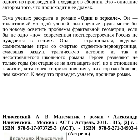
одного из произведений, входящих в сборник. Это - описание
автором того, что происходит в ее драмах.
Тема ученых раскрыта в романе
«Один в зеркале».
Он —
талантливый молодой ученый, чьи научные труды могли бы
по-новому осветить проблемы фрактальной геометрии, если
бы не одно «но»: современная постперестроечная Россия не
нуждается в гениях. Она — странноватая, ведущая
сомнительные игры со смертью студентка-первокурсница,
сумевшая раздуть трагическую историю из так и
несостоявшегося школьного романа. Героев разделяют не
только годы (он старше ее на пятнадцать лет), но и отношение
к жизни, хотя точек соприкосновения у них гораздо больше,
чем кажется. К чему это приведет, узнаете, прочитав роман.
Иличевский, А. В. Математик : роман / Александр
Иличевский. - Москва : АСТ : Астрель, 2011. - 315, [2] с. -
ISBN 978-5-17-073725-3 (АСТ). - ISBN 978-5-271-34903-4
(Астрель)