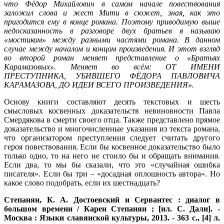
что Фёдор Михайлович в самом начале повествования
заложил слова и жест Мити в сюжет, зная, как это
пригодится ему в конце романа. Поэтому приводимую выше
недосказанность в разговоре двух братьев я называю
«мостиком» между разными частями романа. В данном
случае между началом и концом произведения. И этот взгляд
во второй роман меняет представление о «Братьях
Карамазовых». Меняет во всём: ОТ ИМЕНИ
ПРЕСТУПНИКА, УБИВШЕГО ФЁДОРА ПАВЛОВИЧА
КАРАМАЗОВА, ДО ИДЕИ ВСЕГО ПРОИЗВЕДЕНИЯ».
Основу книги составляют десять текстовых и шесть
смысловых косвенных доказательств невиновности Павла
Смердякова в смерти своего отца. Также представлено прямое
доказательство и многочисленные указания из текста романа,
что организатором преступления следует считать другого
героя повествования. Если бы косвенное доказательство было
только одно, то на него не стоило бы и обращать внимания.
Если два, то мы бы сказали, что это «случайная ошибка
писателя». Если бы три – «досадная оплошность автора». Но
какое слово подобрать, если их шестнадцать?
Степанян, К. А. Достоевский и Сервантес : диалог в
большом времени / Карен Степанян ; [ил. С. Дали]. -
Москва : Языки славянской культуры, 2013. - 363 с., [4] л.