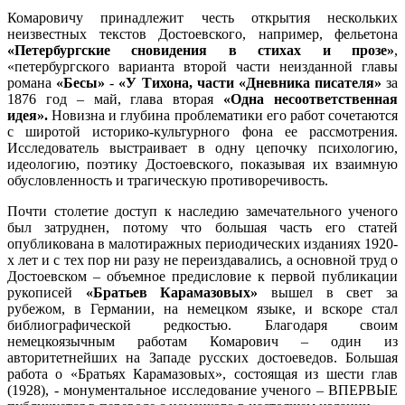
Комаровичу принадлежит честь открытия нескольких
неизвестных текстов Достоевского, например, фельетона
«Петербургские сновидения в стихах и прозе»
,
«петербургского варианта второй части неизданной главы
романа
«Бесы»
-
«У Тихона, части «Дневника писателя»
за
1876 год – май, глава вторая
«Одна несоответственная
идея».
Новизна и глубина проблематики его работ сочетаются
с широтой историко-культурного фона ее рассмотрения.
Исследователь выстраивает в одну цепочку психологию,
идеологию, поэтику Достоевского, показывая их взаимную
обусловленность и трагическую противоречивость.
Почти столетие доступ к наследию замечательного ученого
был затруднен, потому что большая часть его статей
опубликована в малотиражных периодических изданиях 1920-
х лет и с тех пор ни разу не переиздавались, а основной труд о
Достоевском – объемное предисловие к первой публикации
рукописей
«Братьев Карамазовых»
вышел в свет за
рубежом, в Германии, на немецком языке, и вскоре стал
библиографической редкостью. Благодаря своим
немецкоязычным работам Комарович – один из
авторитетнейших на Западе русских достоеведов. Большая
работа о «Братьях Карамазовых», состоящая из шести глав
(1928), - монументальное исследование ученого – ВПЕРВЫЕ