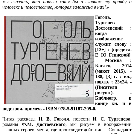
мы сказать, что поняли хотя бы в главном ту правду о
человеке и человечестве, которая заложена в них?»
Гоголь.
Тургенев
Достоевский :
когда
изображение
служит слову :
[12+] / [предисл.
Е. Ю. Гениевой].
- Москва :
Бослен, 2014
(макет 2015). -
188, [3] с. : ил.,
портр. ; 23x24. -
(Писатели
рисуют). -
Библиогр. в
конце кн. и в
подстроч. примеч. - ISBN 978-5-91187-209-0.
Читая рассказы
Н. В. Гоголя
, повести
И. С. Тургенева
,
романы
Ф.М. Достоевского
, мы рисуем в воображении
главных героев, места, где происходит действие… Совпадают