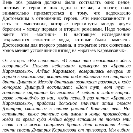
Ведь оба романа должны были составлять одно целое,
поэтому и герои в них одни и те же, а значит, надо
внимательно присмотреться к тому, что недосказано
Достоевским в отношениях героев. Эти недосказанности и
есть те «мостики», которые перекинуты между двумя
берегами - между первым и вторым романами. Надо только
найти эти «мостики». В настоящем исследовании
вскрываются сюжетные ходы, которые были намечены
Достоевским для второго романа, и открытие этих сюжетных
ходов меняет устоявшийся взгляд на «Братьев Карамазовых».
От автора:
«Вы спросите: «О каких это «мостиках» здесь
говорится?» Поясню небольшим примером из «Братьев
Карамазовых». Алёша Карамазов, возвращаясь вечером из
города в монастырь, встречает поджидавшего его старшего
брата Дмитрия. Между братьями возникает разговор, в ходе
которого Дмитрий восклицает: «Вот тут, вот тут –
готовится страшное бесчестие.» А сейчас я задам вопрос:
разве кто-нибудь из нас, когда первый раз читал «Братьев
Карамазовых», придавал должное значение этим словам
Дмитрия, сказанным в начале романа? Конечно, нет. Но,
вспомните, какое значение они имели в конце произведения,
когда во время суда Алёша вдруг вспомнил не только эти
слова, но и жест старшего брата. Эти показания Алёши
почти спасли Дмитрия Карамазова от приговора. Мы видим,