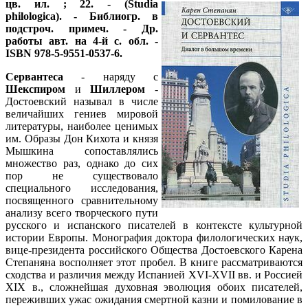
цв. ил. ; 22.
- (Studia
philologica). - Библиогр. в
подстроч. примеч. - Др.
работы авт. на 4-й с. обл. -
ISBN 978-5-9551-0537-6.
Сервантеса
- наряду с
Шекспиром
и
Шиллером
-
Достоевский называл в числе
величайших гениев мировой
литературы, наиболее ценимых
им. Образы Дон Кихота и князя
Мышкина сопоставлялись
множество раз, однако до сих
пор не существовало
специального исследования,
посвященного сравнительному
анализу всего творческого пути
русского и испанского писателей в контексте культурной
истории Европы. Монография доктора филологических наук,
вице-президента российского Общества Достоевского Карена
Степаняна восполняет этот пробел. В книге рассматриваются
сходства и различия между Испанией XVI-XVII вв. и Россией
XIX в., сложнейшая духовная эволюция обоих писателей,
переживших ужас ожидания смертной казни и помилование в