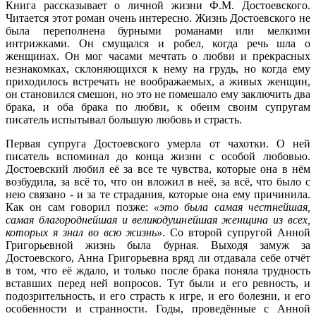
Книга рассказывает о личной жизни Ф.М. Достоевского.
Читается этот роман очень интересно. Жизнь Достоевского не
была переполнена бурными романами или мелкими
интрижками. Он смущался и робел, когда речь шла о
женщинах. Он мог часами мечтать о любви и прекрасных
незнакомках, склоняющихся к нему на грудь, но когда ему
приходилось встречать не воображаемых, а живых женщин,
он становился смешон, но это не помешало ему заключить два
брака, и оба брака по любви, к обеим своим супругам
писатель испытывал большую любовь и страсть.
Первая супруга Достоевского умерла от чахотки. О ней
писатель вспоминал до конца жизни с особой любовью.
Достоевский любил её за все те чувства, которые она в нём
возбудила, за всё то, что он вложил в неё, за всё, что было с
нею связано - и за те страдания, которые она ему причинила.
Как он сам говорил позже:
«это была самая честнейшая,
самая благороднейшая и великодушнейшая женщина из всех,
которых я знал во всю жизнь»
. Со второй супругой Анной
Григорьевной жизнь была бурная. Выходя замуж за
Достоевского, Анна Григорьевна вряд ли отдавала себе отчёт
в том, что её ждало, и только после брака поняла трудность
вставших перед ней вопросов. Тут были и его ревность, и
подозрительность, и его страсть к игре, и его болезни, и его
особенности и странности. Годы, проведённые с Анной