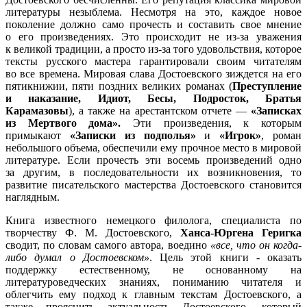
литературы незыблема. Несмотря на это, каждое новое
поколение должно само прочесть и составить свое мнение
о его произведениях. Это происходит не из-за уважения
к великой традиции, а просто из-за того удовольствия, которое
тексты русского мастера гарантировали своим читателям
во все времена. Мировая слава Достоевского зиждется на его
пятикнижии, пяти поздних великих романах (
Преступление
и наказание, Идиот, Бесы, Подросток, Братья
Карамазовы
), а также на арестантском отчете —
«Записках
из Мертвого дома».
Эти произведения, к которым
примыкают
«Записки из подполья»
и
«Игрок»
, роман
небольшого объема, обеспечили ему прочное место в мировой
литературе. Если прочесть эти восемь произведений одно
за другим, в последовательности их возникновения, то
развитие писательского мастерства Достоевского становится
наглядным.
Книга известного немецкого филолога, специалиста по
творчеству Ф. М. Достоевского,
Ханса-Юргена Геригка
сводит, по словам самого автора, воедино
«все, что он когда-
либо думал о Достоевском»
. Цель этой книги - оказать
поддержку естественному, не основанному на
литературоведческих знаниях, пониманию читателя и
облегчить ему подход к главным текстам Достоевского, а
также прояснить актуальность Достоевского, который