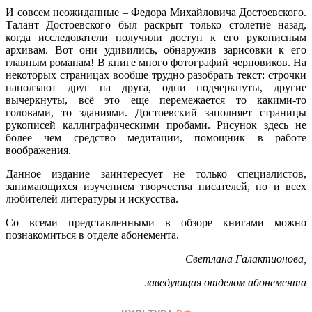
И совсем неожиданные – Федора Михайловича Достоевского.
Талант Достоевского был раскрыт только столетие назад,
когда исследователи получили доступ к его рукописным
архивам. Вот они удивились, обнаружив зарисовки к его
главным романам! В книге много фотографий черновиков. На
некоторых страницах вообще трудно разобрать текст: строчки
наползают друг на друга, одни подчеркнуты, другие
вычеркнуты, всё это еще перемежается то какими-то
головами, то зданиями. Достоевский заполняет страницы
рукописей каллиграфическими пробами. Рисунок здесь не
более чем средство медитации, помощник в работе
воображения.
Данное издание заинтересует не только специалистов,
занимающихся изучением творчества писателей, но и всех
любителей литературы и искусства.
Со всеми представленными в обзоре книгами можно
познакомиться в отделе абонемента.
Светлана Галактионова,
заведующая отделом абонемента