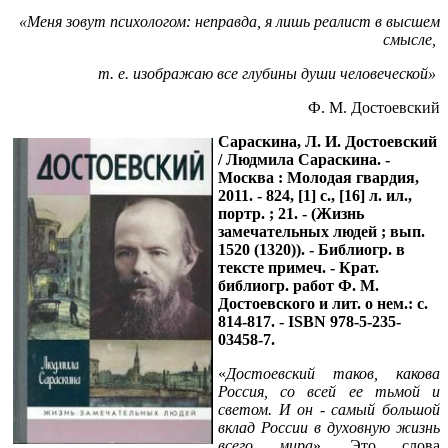
«Меня зовут психологом: неправда, я лишь реалист в высшем
смысле,
т. е. изображаю все глубины души человеческой»
Ф. М. Достоевский
Сараскина, Л. И. Достоевский
/ Людмила Сараскина. -
Москва : Молодая гвардия,
2011. - 824, [1] с., [16] л. ил.,
портр. ; 21. - (Жизнь
замечательных людей ; вып.
1520 (1320)). - Библиогр. в
тексте примеч. - Крат.
библиогр. работ Ф. М.
Достоевского и лит. о нем.: с.
814-817. - ISBN 978-5-235-
03458-7.
«
Достоевский таков, какова
Россия, со всей ее тьмой и
светом. И он - самый большой
вклад России в духовную жизнь
всего мира
». Это слова