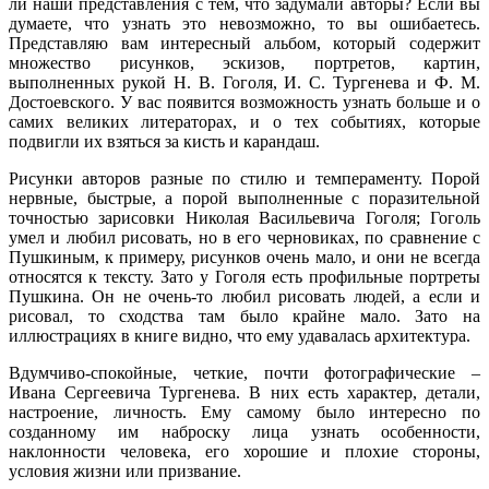
ли наши представления с тем, что задумали авторы? Если вы
думаете, что узнать это невозможно, то вы ошибаетесь.
Представляю вам интересный альбом, который содержит
множество рисунков, эскизов, портретов, картин,
выполненных рукой Н. В. Гоголя, И. С. Тургенева и Ф. М.
Достоевского. У вас появится возможность узнать больше и о
самих великих литераторах, и о тех событиях, которые
подвигли их взяться за кисть и карандаш.
Рисунки авторов разные по стилю и темпераменту. Порой
нервные, быстрые, а порой выполненные с поразительной
точностью зарисовки Николая Васильевича Гоголя; Гоголь
умел и любил рисовать, но в его черновиках, по сравнение с
Пушкиным, к примеру, рисунков очень мало, и они не всегда
относятся к тексту. Зато у Гоголя есть профильные портреты
Пушкина. Он не очень-то любил рисовать людей, а если и
рисовал, то сходства там было крайне мало. Зато на
иллюстрациях в книге видно, что ему удавалась архитектура.
Вдумчиво-спокойные, четкие, почти фотографические –
Ивана Сергеевича Тургенева. В них есть характер, детали,
настроение, личность. Ему самому было интересно по
созданному им наброску лица узнать особенности,
наклонности человека, его хорошие и плохие стороны,
условия жизни или призвание.