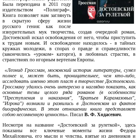
Была переиздана в 2011 году
издательством «Полиграф».
Книга позволяет нам заглянуть
в скрытую сферу жизни
русского гения: как после
изнурительных мук творчества, создав очередной роман,
Достоевский искал освобождения от него, чтобы приступить
к трудам новым. И освобождение находилось - в тайных
кружках молодежи, в спорах о правде и справедливости
(закончились «уроком» каторги), в любовных страстях, в
странствиях по игорным вертепам Европы.
«Леонид Гроссман, московский историк литературы, сумел
полнее и, может быть, проницательнее, чем кто-либо,
исследовать именно этот пласт в творчестве Достоевского.
Гроссману удалось очень интересно и наглядно показать, как
основные темы целого ряда романов (в особенности
"Преступления и наказания", "Братьев Карамазовых",
"Игрока") возникли и развились в Достоевском из фактов
биографических. В этом отношении книга представляет
собою несомненную ценность».
Писал
В. Ф. Ходасевич
.
Несмотря на название «Достоевский за рулеткой», здесь
показаны все ключевые моменты жизни Федора
Михайловича, его мысли и чувства, взятые из дневников и