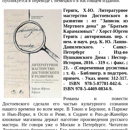
публикуется в переводе с немецкого в настоящем издании.
Геригк, Х-Ю. Литературное
мастерство Достоевского в
развитии : от "Записок из
Мертвого дома" до "Братьев
Карамазовых" / Хорст-Юрген
Геригк ; авторизован. пер. с
нем. и науч. ред. К. Ю. Лаппо-
Данилевского. - Санкт-
Петербург : Изд-во
Пушкинского Дома : Нестор-
История, 2016. - 319 с. : факс. ;
21. - (Современная русистика
; т. 4). - Библиогр. в подстроч.
примеч. - Указ. имен: 312-317.
- ISBN 978-5-87781-042-6. -
ISBN 978-5-4469-0834-9.
Романы и повести
Достоевского сделали его частью культурного сознания
нашего времени во всем мире. В Токио и Берлине, в Париже
и Нью-Йорке, в Осло и Риме, в Сиднее и Рио-де-Жанейро
книжные магазины держат наготове произведения русского
мастера. Не говоря уже о Москве и Петербурге. Читатели
Достоевского бесчисленны. Его репутация классика мировой