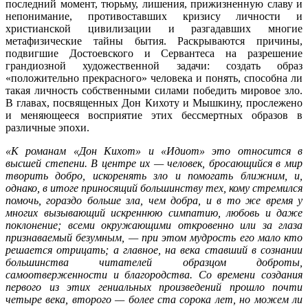
последний момент, тюрьму, лишения, прижизненную славу и
непонимание, противоставших кризису личности и
христианской цивилизации и разгадавших многие
метафизические тайны бытия. Раскрываются причины,
подвигшие Достоевского и Сервантеса на разрешение
грандиозной художественной задачи: создать образ
«положительно прекрасного» человека и понять, способна ли
такая личность собственными силами победить мировое зло.
В главах, посвященных Дон Кихоту и Мышкину, прослежено
и меняющееся восприятие этих бессмертных образов в
различные эпохи.
«К романам «Дон Кихот» и «Идиот» это относится в
высшей степени. В центре их — человек, бросающийся в мир
творить добро, искоренять зло и помогать ближним, и,
однако, в итоге приносящий большинству тех, кому стремился
помочь, гораздо больше зла, чем добра, и в то же время у
многих вызывающий искреннюю симпатию, любовь и даже
поклонение; всеми окружающими откровенно или за глаза
признаваемый безумным, — при этом мудрость его мало кто
решается отрицать; а главное, на века ставший в сознании
большинства читателей образцом доброты,
самоотверженности и благородства. Со времени создания
первого из этих гениальных произведений прошло почти
четыре века, второго — более ста сорока лет, но можем ли