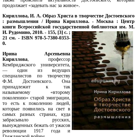
продолжает «задевать нас за живое».
Кириллова, И. А.
Образ Христа в творчестве Достоевского
: размышления / Ирина Кириллова. - Москва : Центр
книги Всероссийской государственной библиотеки им. М.
И.
Рудомино, 2010. - 155, [3] с. ;
21 см. - ISBN 978-5-7380-0353-
0.
Ирина Арсеньевна
Кириллова
, профессор
Кембриджского университета,
— один из ведущих
специалистов по творчеству
Ф.М. Достоевского. Она
принадлежит к так
называемому «второму
поколению» старой эмиграции,
то есть к поколению людей,
которые появились на свет в
самых разных странах, куда
забрасывало русских,
вынужденных бежать от ужасов
революции 1917 года и
Гражданской войны.