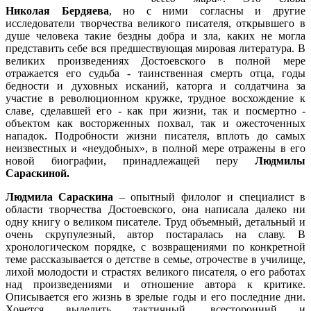
Николая Бердяева
, но с ними согласны и другие
исследователи творчества великого писателя, открывшего в
душе человека такие бездны добра и зла, каких не могла
представить себе вся предшествующая мировая литература. В
великих произведениях Достоевского в полной мере
отражается его судьба - таинственная смерть отца, годы
бедности и духовных исканий, каторга и солдатчина за
участие в революционном кружке, трудное восхождение к
славе, сделавшей его - как при жизни, так и посмертно -
объектом как восторженных похвал, так и ожесточенных
нападок. Подробности жизни писателя, вплоть до самых
неизвестных и «неудобных», в полной мере отражены в его
новой биографии, принадлежащей перу
Людмилы
Сараскиной.
Людмила Сараскина
– опытный филолог и специалист в
области творчества Достоевского, она написала далеко ни
одну книгу о великом писателе. Труд объемный, детальный и
очень скрупулезный, автор постаралась на славу. В
хронологическом порядке, с возвращениями по конкретной
теме рассказывается о детстве в семье, отрочестве в училище,
лихой молодости и страстях великого писателя, о его работах
над произведениями и отношение автора к критике.
Описывается его жизнь в зрелые годы и его последние дни.
Хочется выделить тактичный, всесторонний и