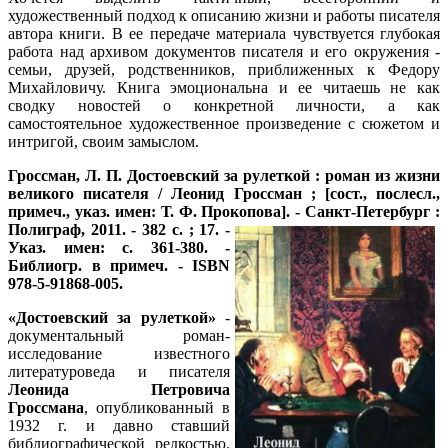
художественный подход к описанию жизни и работы писателя
автора книги. В ее передаче материала чувствуется глубокая
работа над архивом документов писателя и его окружения -
семьи, друзей, родственников, приближенных к Федору
Михайловичу. Книга эмоциональна и ее читаешь не как
сводку новостей о конкретной личности, а как
самостоятельное художественное произведение с сюжетом и
интригой, своим замыслом.
Гроссман, Л. П. Достоевский за рулеткой : роман из жизни
великого писателя / Леонид Гроссман ; [сост., послесл.,
примеч., указ. имен: Т. Ф. Прокопова]. - Санкт-Петербург :
Полиграф, 2011. - 382 с. ; 17. -
Указ. имен: с. 361-380. -
Библиогр. в примеч. - ISBN
978-5-91868-005.
«Достоевский за рулеткой»
-
документальный роман-
исследование известного
литературоведа и писателя
Леонида Петровича
Гроссмана
, опубликованный в
1932 г. и давно ставший
библиографической редкостью.