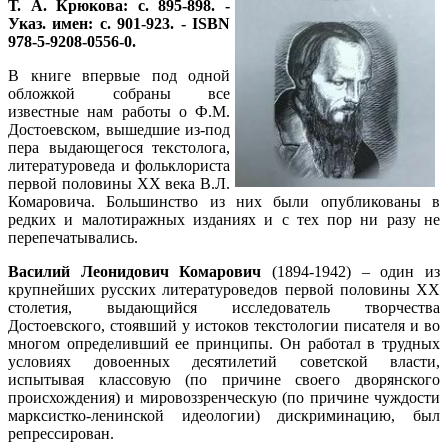
Т. А. Крюкова: с. 895-898. -
Указ. имен: с. 901-923. - ISBN
978-5-9208-0556-0.
В книге впервые под одной
обложкой собраны все
известные нам работы о Ф.М.
Достоевском, вышедшие из-под
пера выдающегося текстолога,
литературоведа и фольклориста
первой половины XX века В.Л.
Комаровича. Большинство из них были опубликованы в
редких и малотиражных изданиях и с тех пор ни разу не
перепечатывались.
Василий Леонидович Комарович
(1894-1942) – один из
крупнейших русских литературоведов первой половины XX
столетия, выдающийся исследователь творчества
Достоевского, стоявший у истоков текстологии писателя и во
многом определивший ее принципы. Он работал в трудных
условиях довоенных десятилетий советской власти,
испытывая классовую (по причине своего дворянского
происхождения) и мировоззренческую (по причине чуждости
марксистко-ленинской идеологии) дискриминацию, был
репрессирован.