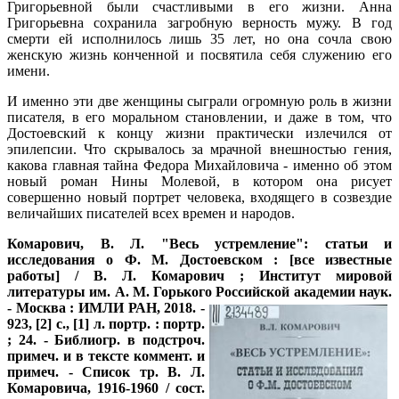
Григорьевной были счастливыми в его жизни. Анна
Григорьевна сохранила загробную верность мужу. В год
смерти ей исполнилось лишь 35 лет, но она сочла свою
женскую жизнь конченной и посвятила себя служению его
имени.
И именно эти две женщины сыграли огромную роль в жизни
писателя, в его моральном становлении, и даже в том, что
Достоевский к концу жизни практически излечился от
эпилепсии. Что скрывалось за мрачной внешностью гения,
какова главная тайна Федора Михайловича - именно об этом
новый роман Нины Молевой, в котором она рисует
совершенно новый портрет человека, входящего в созвездие
величайших писателей всех времен и народов.
Комарович, В. Л. "Весь устремление": статьи и
исследования о Ф. М. Достоевском : [все известные
работы] / В. Л. Комарович ; Институт мировой
литературы им. А. М. Горького
Российской академии наук.
- Москва : ИМЛИ РАН, 2018. -
923, [2] с., [1] л. портр. : портр.
; 24. - Библиогр. в подстроч.
примеч. и в тексте коммент. и
примеч. - Список тр. В. Л.
Комаровича, 1916-1960 / сост.