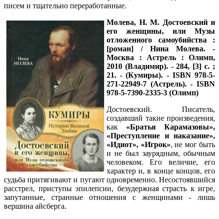
писем и тщательно переработанные.
Молева, Н. М.
Достоевский и
его женщины, или Музы
отложенного самоубийства :
[роман] / Нина Молева. -
Москва : Астрель : Олимп,
2010 (Владимир). - 284, [3] с. ;
21. - (Кумиры). - ISBN 978-5-
271-22949-7 (Астрель). - ISBN
978-5-7390-2335-3 (Олимп)
Достоевский. Писатель,
создавший такие произведения,
как
«Братья Карамазовы»,
«Преступление и наказание»,
«Идиот», «Игрок»
, не мог быть
и не был заурядным, обычным
человеком. Его величие, его
характер и, в конце концов, его
судьба притягивают и пугают одновременно. Несостоявшийся
расстрел, приступы эпилепсии, безудержная страсть к игре,
запутанные, странные отношения с женщинами - лишь
вершина айсберга.