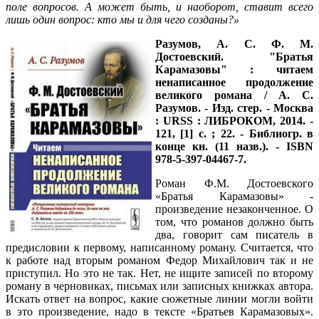
поле вопросов. А может быть, и наоборот, ставит всего
лишь один вопрос: кто мы и для чего созданы?»
Разумов, А. С.
Ф. М.
Достоевский. "Братья
Карамазовы" : читаем
ненаписанное продолжение
великого романа / А. С.
Разумов. - Изд. стер. - Москва
: URSS : ЛИБРОКОМ, 2014. -
121, [1] с. ; 22. - Библиогр. в
конце кн. (11 назв.). - ISBN
978-5-397-04467-7.
Роман Ф.М. Достоевского
«Братья Карамазовы» -
произведение незаконченное. О
том, что романов должно быть
два, говорит сам писатель в
предисловии к первому, написанному роману. Считается, что
к работе над вторым романом Федор Михайлович так и не
приступил. Но это не так. Нет, не ищите записей по второму
роману в черновиках, письмах или записных книжках автора.
Искать ответ на вопрос, какие сюжетные линии могли войти
в это произведение, надо в тексте «Братьев Карамазовых».