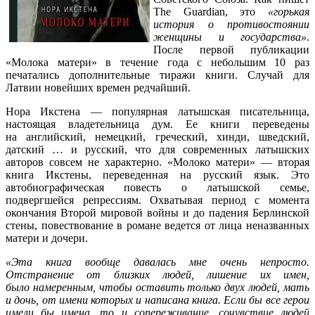
The Guardian, это
«горькая
история о противостоянии
женщины и государства»
.
После первой публикации
«Молока матери» в течение года с небольшим 10 раз
печатались дополнительные тиражи книги. Случай для
Латвии новейших времен редчайший.
Нора Икстена — популярная латышская писательница,
настоящая владетельница дум. Ее книги переведены
на английский, немецкий, греческий, хинди, шведский,
датский … и русский, что для современных латышских
авторов совсем не характерно. «Молоко матери» — вторая
книга Икстены, переведенная на русский язык. Это
автобиографическая повесть о латышской семье,
подвергшейся репрессиям. Охватывая период с момента
окончания Второй мировой войны и до падения Берлинской
стены, повествование в романе ведется от лица неназванных
матери и дочери.
«Эта книга вообще давалась мне очень непросто.
Отстранение от близких людей, лишение их имен,
было намеренным, чтобы оставить только двух людей, мать
и дочь, от имени которых и написана книга. Если бы все герои
имели бы имена, то и сопереживание, сочувствие людей