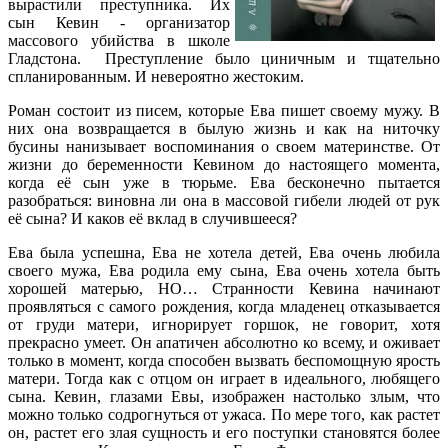
вырастили преступника. Их
сын Кевин - организатор
массового убийства в школе
Гладстона. Преступление было циничным и тщательно
спланированным. И невероятно жестоким.
Роман состоит из писем, которые Ева пишет своему мужу. В
них она возвращается в былую жизнь и как на ниточку
бусины нанизывает воспоминания о своем материнстве. От
жизни до беременности Кевином до настоящего момента,
когда её сын уже в тюрьме. Ева бесконечно пытается
разобраться: виновна ли она в массовой гибели людей от рук
её сына? И каков её вклад в случившееся?
Ева была успешна, Ева не хотела детей, Ева очень любила
своего мужа, Ева родила ему сына, Ева очень хотела быть
хорошей матерью, НО… Странности Кевина начинают
проявляться с самого рождения, когда младенец отказывается
от груди матери, игнорирует горшок, не говорит, хотя
прекрасно умеет. Он апатичен абсолютно ко всему, и оживает
только в момент, когда способен вызвать беспомощную ярость
матери. Тогда как с отцом он играет в идеального, любящего
сына. Кевин, глазами Евы, изображен настолько злым, что
можно только содрогнуться от ужаса. По мере того, как растет
он, растет его злая сущность и его поступки становятся более