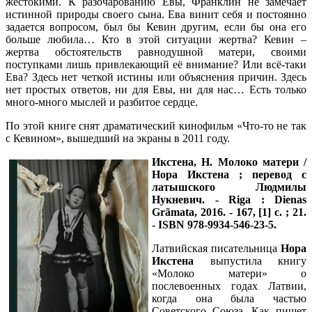
жестокими. К разочарованию Евы, Франклин не замечает
истинной природы своего сына. Ева винит себя и постоянно
задается вопросом, был бы Кевин другим, если бы она его
больше любила… Кто в этой ситуации жертва? Кевин –
жертва обстоятельств равнодушной матери, своими
поступками лишь привлекающий её внимание? Или всё-таки
Ева? Здесь нет четкой истины или объяснения причин. Здесь
нет простых ответов, ни для Евы, ни для нас… Есть только
много-много мыслей и разбитое сердце.
По этой книге снят драматический кинофильм «Что-то не так
с Кевином», вышедший на экраны в 2011 году.
Икстена, Н.
Молоко матери /
Нора Икстена ; перевод с
латышского Людмилы
Нукневич. - Riga : Dienas
Grãmata, 2016. - 167, [1] с. ; 21.
- ISBN 978-9934-546-23-5.
Латвийская писательница
Нора
Икстена
выпустила книгу
«Молоко матери» о
послевоенных годах Латвии,
когда она была частью
Советского Союза. Как пишет