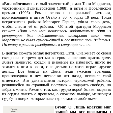
«Возлюбленная»
- самый знаменитый роман Тони Моррисон,
удостоенный Пулитцеровской (1988), а затем и Нобелевской
премии (1993). Роман основан на реальной истории,
произошедшей в штате Огайо в 80- х годах 19 века. Тогда
негритянская рабыня Маргарет Гарнер, убила свою дочь,
чтобы спасти её от рабства. Об этой трагедии Моррисон
скажет:
«Вот что мне показалось любопытным: один из
репортеров был действительно шокирован тем, что
Маргарет не была сумасшедшей и осознавала свои действия.
Поэтому я решила разобраться в ситуации лично».
В центре сюжета беглая негритянка Сэти. Она живет со своей
свекровью и тремя детьми в сером, лишенном красок доме.
Живут замкнуто, соседи и знакомые их избегают, никто не
заходит к ним в гости, с ее детьми не хотят играть другие
дети.... Все боятся их Дома, ведь ужасная трагедия,
произошедшая в нем несколько лет назад, оставила свой
отпечаток...Это удивительная история чернокожей рабыни,
решившейся на страшный поступок - подарить свободу, но
забрать жизнь. Роман о том, как трудно порой бывает вырвать
из сердца память о прошлом, о сложном выборе, меняющем
судьбу, и людях, которые навсегда остаются любимыми.
Вуонг, О.
Лишь краткий миг
земной мы все прекрасны :