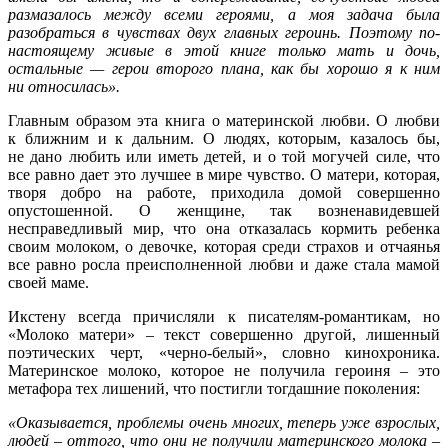
размазалось между всеми героями, а моя задача была
разобраться в чувствах двух главных героинь. Поэтому по-
настоящему живые в этой книге только мать и дочь,
остальные — герои второго плана, как бы хорошо я к ним
ни относилась».
Главным образом эта книга о материнской любви. О любви
к ближним и к дальним. О людях, которым, казалось бы,
не дано любить или иметь детей, и о той могучей силе, что
все равно дает это лучшее в мире чувство. О матери, которая,
творя добро на работе, приходила домой совершенно
опустошенной. О женщине, так возненавидевшей
несправедливый мир, что она отказалась кормить ребенка
своим молоком, о девочке, которая среди страхов и отчаянья
все равно росла преисполненной любви и даже стала мамой
своей маме.
Икстену всегда причисляли к писателям-романтикам, но
«Молоко матери» – текст совершенно другой, лишенный
поэтических черт, «черно-белый», словно кинохроника.
Материнское молоко, которое не получила героиня – это
метафора тех лишений, что постигли тогдашние поколения:
«Оказывается, проблемы очень многих, теперь уже взрослых,
людей – оттого, что они не получили материнского молока –