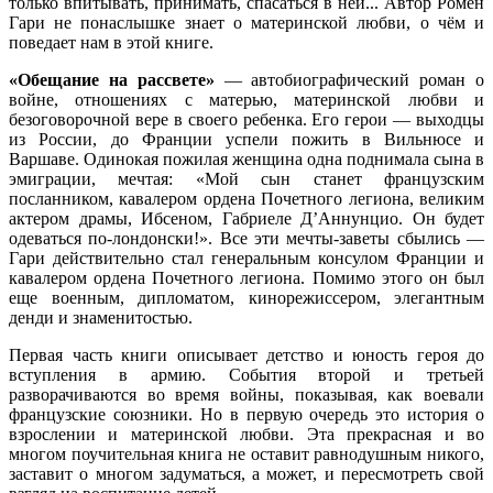
только впитывать, принимать, спасаться в ней... Автор Ромен
Гари не понаслышке знает о материнской любви, о чём и
поведает нам в этой книге.
«Обещание на рассвете»
— автобиографический роман о
войне, отношениях с матерью, материнской любви и
безоговорочной вере в своего ребенка. Его герои — выходцы
из России, до Франции успели пожить в Вильнюсе и
Варшаве. Одинокая пожилая женщина одна поднимала сына в
эмиграции, мечтая: «Мой сын станет французским
посланником, кавалером ордена Почетного легиона, великим
актером драмы, Ибсеном, Габриеле Д’Аннунцио. Он будет
одеваться по-лондонски!». Все эти мечты-заветы сбылись —
Гари действительно стал генеральным консулом Франции и
кавалером ордена Почетного легиона. Помимо этого он был
еще военным, дипломатом, кинорежиссером, элегантным
денди и знаменитостью.
Первая часть книги описывает детство и юность героя до
вступления в армию. События второй и третьей
разворачиваются во время войны, показывая, как воевали
французские союзники. Но в первую очередь это история о
взрослении и материнской любви. Эта прекрасная и во
многом поучительная книга не оставит равнодушным никого,
заставит о многом задуматься, а может, и пересмотреть свой