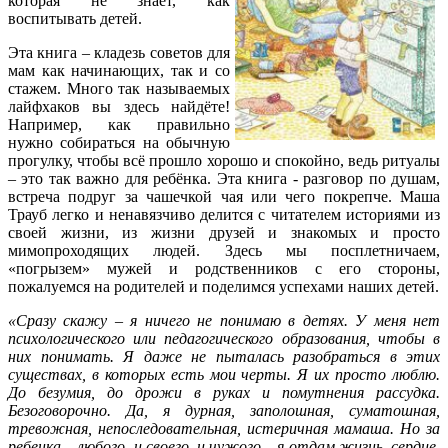
которая не знает, как
воспитывать детей.
Эта книга – кладезь советов для
мам как начинающих, так и со
стажем. Много так называемых
лайфхаков вы здесь найдёте!
Например, как правильно
нужно собираться на обычную
прогулку, чтобы всё прошло хорошо и спокойно, ведь ритуалы
– это так важно для ребёнка. Эта книга - разговор по душам,
встреча подруг за чашечкой чая или чего покрепче. Маша
Трауб легко и ненавязчиво делится с читателем историями из
своей жизни, из жизни друзей и знакомых и просто
мимопроходящих людей. Здесь мы посплетничаем,
«погрызем» мужей и родственников с его стороны,
пожалуемся на родителей и поделимся успехами наших детей.
«
Сразу скажу – я ничего не понимаю в детях. У меня нет
психологического или педагогического образования, чтобы в
них понимать. Я даже не пыталась разобраться в этих
существах, в которых есть мои черты. Я их просто люблю.
До безумия, до дрожи в руках и помутнения рассудка.
Безоговорочно. Да, я дурная, заполошная, суматошная,
тревожная, непоследовательная, истеричная мамаша. Но за
ребенка – любого, и своего, и чужого – я отдам жизнь, сердце,