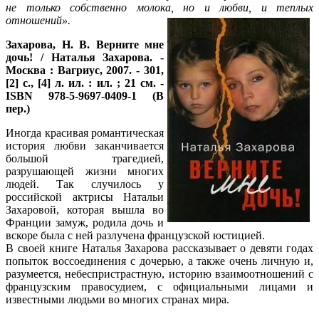
не только собственно молока, но и любви, и теплых
отношений».
Захарова, Н. В. Верните мне
дочь! / Наталья Захарова. -
Москва : Вагриус, 2007. - 301,
[2] с., [4] л. ил. : ил. ; 21 см. -
ISBN 978-5-9697-0409-1 (В
пер.)
Иногда красивая романтическая
история любви заканчивается
большой трагедией,
разрушающей жизни многих
людей. Так случилось у
российской актрисы Натальи
Захаровой, которая вышла во
Франции замуж, родила дочь и
вскоре была с ней разлучена французской юстицией.
В своей книге Наталья Захарова рассказывает о девяти годах
попыток воссоединения с дочерью, а также очень личную и,
разумеется, небеспристрастную, историю взаимоотношений с
французским правосудием, с официальными лицами и
известными людьми во многих странах мира.