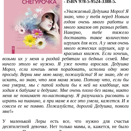
- ISBN 978-5-9524-3388-5.
«Уважаемый Дедушка Мороз! Я
знаю, что у тебя перед Новым
годом очень много работы и
много заказов от разных ребят.
Наверно, тебе тяжело
доставать такое количество
игрушек для всех. А у меня очень
много всяческих игрушек, игр и
красивых книжек. Если хочешь,
возьми их у меня и раздай ребятам из бедных семей. Мне
ничего этого не нужно. Я уже почти взрослая. Дедушка
Мороз, если хочешь меня порадовать, исполни одну мою
просьбу. Верни мне мою маму, пожалуйста! Я не знаю, где ее
искать, но знаю, что моя мама жива. Потому что, если бы
она умерла, мы с папой ходили бы к ней на кладбище, как
ходим к бабушке и дедушке. Мне очень плохо без мамы, никто
меня не понимает по-настоящему. Я разучилась рисовать и
играть на пианино, а при маме я все это умела, кажется. И я
совсем ее не помню. Пожалуйста, дорогой Дедушка, помоги
мне!»
У маленькой Леры есть все, что нужно для счастья
десятилетней девочке. Нет только мамы, и, кажется, не было