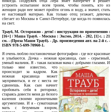
никогда. Подружек отца Лера знает наперечет и решает
устроить испытание всем троим, чтобы понять, кто из
женщин ради нее может пройти огонь и воду, а значит, стать
ее настоящей матерью. Как только отец уезжает, девочка
сбегает из Москвы в Санкт-Петербург, где когда-то появилась
на свет.
Трауб, М.
Осторожно - дети! : инструкция по применению :
[16+] / Маша Трауб. - Москва : Эксмо, 2014. - 282, [1] с. ; 21
см. - (Проза Маши Трауб). - Др. произведения авт. на 2-й с. -
ISBN 978-5-699-70960-1.
Я очень люблю постановочные фотографии - где все красивые
и улыбаются. Дочка - нежная красавица, сын - серьезный,
умный мальчик. Я - такая ласковая мама с добрыми глазами. И
только
мне известно, что
происходит за кадром. Как
нежная красавица может
заупрямиться, и ее с места не
сдвинешь. Как сын начнет
пробовать себя в риторике,
стараясь довести меня до белого
каления своими ироничными
аргументами. И я - суматошная
мать с безумным взором,