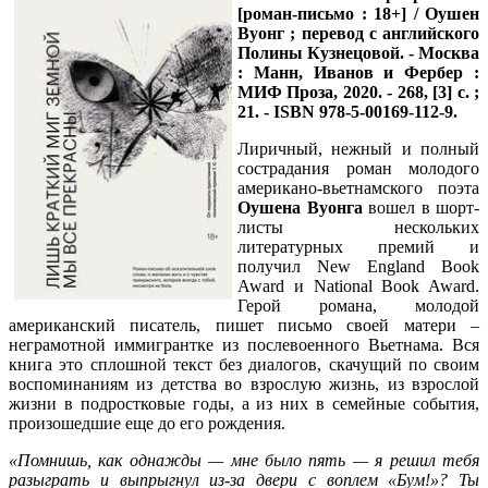
[роман-письмо : 18+] / Оушен
Вуонг ; перевод с английского
Полины Кузнецовой. - Москва
: Манн, Иванов и Фербер :
МИФ Проза, 2020. - 268, [3] с. ;
21. - ISBN 978-5-00169-112-9.
Лиричный, нежный и полный
сострадания роман молодого
американо-вьетнамского поэта
Оушена Вуонга
вошел в шорт-
листы нескольких
литературных премий и
получил New England Book
Award и National Book Award.
Герой романа, молодой
американский писатель, пишет письмо своей матери –
неграмотной иммигрантке из послевоенного Вьетнама. Вся
книга это сплошной текст без диалогов, скачущий по своим
воспоминаниям из детства во взрослую жизнь, из взрослой
жизни в подростковые годы, а из них в семейные события,
произошедшие еще до его рождения.
«Помнишь, как однажды — мне было пять — я решил тебя
разыграть и выпрыгнул из-за двери с воплем «Бум!»? Ты