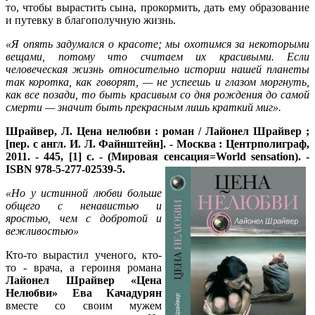
то, чтобы вырастить сына, прокормить, дать ему образование
и путевку в благополучную жизнь.
«Я опять задумался о красоте; мы охотимся за некоторыми
вещами, потому что считаем их красивыми. Если
человеческая жизнь относительно истории нашей планеты
так коротка, как говорят, — не успеешь и глазом моргнуть,
как все позади, то быть красивым со дня рождения до самой
смерти — значит быть прекрасным лишь краткий миг».
Шрайвер, Л.
Цена нелюбви : роман / Лайонел Шрайвер ;
[пер. с англ. И. Л. Файнштейн]. - Москва : Центрполиграф,
2011. - 445, [1] с. - (Мировая сенсация=World sensation). -
ISBN
978-5-277-02539-5.
«Но у истинной любви больше
общего с ненавистью и
яростью, чем с добротой и
вежливостью»
Кто-то вырастил ученого, кто-
то - врача, а героиня романа
Лайонел Шрайвер
«Цена
Нелюбви» Ева Качадурян
вместе со своим мужем