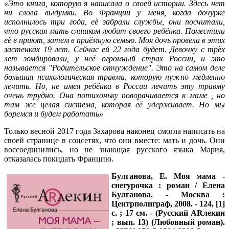
«Это книга, которую я написала о своей истории. Здесь нет
ни слова выдумки. Во Франции у меня, когда дочурке
исполнилось три года, её забрали службы, они посчитали,
что русская мать слишком любит своего ребёнка. Поместили
её в приют, затем в приёмную семью. Моя дочь провела в этих
застенках 19 лет. Сейчас ей 22 года будет. Девочку с трёх
лет зомбировали, у неё огромный страх России, и это
называется "Родительское отчуждение". Это на самом деле
большая психологическая травма, которую нужно медленно
лечить. Но, не имея ребёнка в России лечить эту травму
очень трудно. Она потихоньку поворачивается к маме , но
там же целая система, которая её удерживает. Но мы
боремся и будем работать»
Только весной 2017 года Захарова наконец смогла написать на
своей странице в соцсетях, что они вместе: мать и дочь. Они
воссоединились, но не знающая русского языка Мария,
отказалась покидать Францию.
Булганова, Е.
Моя мама -
снегурочка : роман / Елена
Булганова. - Москва :
Центрполиграф, 2008. - 124, [1]
с. ; 17 см. - (Русский АRлекин
; вып. 13) (Любовный роман).