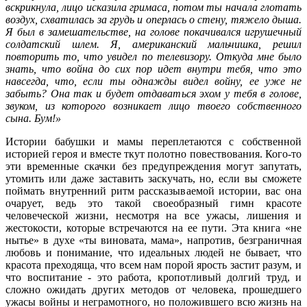
вскрикнула, лицо исказила гримаса, потом ты начала глотать
воздух, схватилась за грудь и оперлась о стену, тяжело дыша.
Я был в замешательстве, на голове покачивался игрушечный
солдатский шлем. Я, американский мальчишка, решил
повторить то, что увидел по телевизору. Откуда мне было
знать, что война до сих пор идет внутри тебя, что это
навсегда, что, если ты однажды видел войну, ее уже не
забыть? Она так и будет отдаваться эхом у тебя в голове,
звуком, из которого возникает лицо твоего собственного
сына. Бум!»
Истории бабушки и мамы переплетаются с собственной
историей героя и вместе ткут полотно повествования. Кого-то
эти временные скачки без предупреждения могут запутать,
утомить или даже заставить заскучать, но, если вы сможете
поймать внутренний ритм рассказываемой истории, вас она
очарует, ведь это такой своеобразный гимн красоте
человеческой жизни, несмотря на все ужасы, лишения и
жестокости, которые встречаются на ее пути. Эта книга «не
нытье» в духе «ты виновата, мама», напротив, безграничная
любовь и понимание, что идеальных людей не бывает, что
красота преходяща, что всем нам порой ярость застит разум, и
что воспитание - это работа, кропотливый долгий труд, и
сложно ожидать других методов от человека, прошедшего
ужасы войны и неграмотного, но положившего всю жизнь на