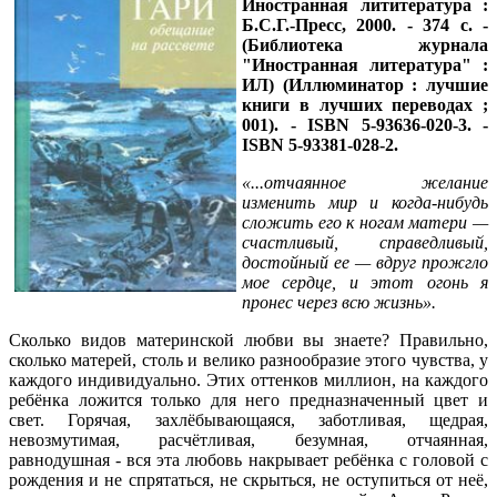
Иностранная лититература :
Б.С.Г.-Пресс, 2000. - 374 с. -
(Библиотека журнала
"Иностранная литература" :
ИЛ) (Иллюминатор : лучшие
книги в лучших переводах ;
001). - ISBN 5-93636-020-3. -
ISBN 5-93381-028-2.
«...отчаянное желание
изменить мир и когда-нибудь
сложить его к ногам матери —
счастливый, справедливый,
достойный ее — вдруг прожгло
мое сердце, и этот огонь я
пронес через всю жизнь».
Сколько видов материнской любви вы знаете? Правильно,
сколько матерей, столь и велико разнообразие этого чувства, у
каждого индивидуально. Этих оттенков миллион, на каждого
ребёнка ложится только для него предназначенный цвет и
свет. Горячая, захлёбывающаяся, заботливая, щедрая,
невозмутимая, расчётливая, безумная, отчаянная,
равнодушная - вся эта любовь накрывает ребёнка с головой с
рождения и не спрятаться, не скрыться, не оступиться от неё,