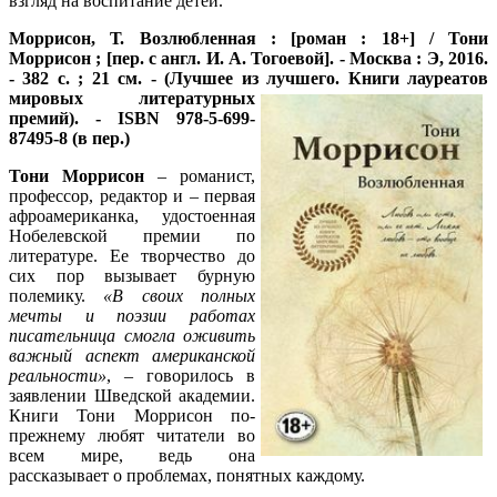
взгляд на воспитание детей.
Моррисон, Т. Возлюбленная : [роман : 18+] / Тони
Моррисон ; [пер. с англ. И. А. Тогоевой]. - Москва : Э, 2016.
- 382 с. ; 21 см. - (Лучшее из лучшего. Книги лауреатов
мировых литературных
премий). - ISBN 978-5-699-
87495-8 (в пер.)
Тони Моррисон
– романист,
профессор, редактор и – первая
афроамериканка, удостоенная
Нобелевской премии по
литературе. Ее творчество до
сих пор вызывает бурную
полемику.
«В своих полных
мечты и поэзии работах
писательница смогла оживить
важный аспект американской
реальности»
, – говорилось в
заявлении Шведской академии.
Книги Тони Моррисон по-
прежнему любят читатели во
всем мире, ведь она
рассказывает о проблемах, понятных каждому.