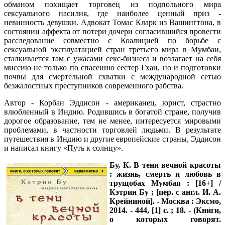
обманом похищает торговец из подпольного мира
сексуального насилия, где наиболее ценный приз -
невинность девушки. Адвокат Томас Кларк из Вашингтона, в
состоянии аффекта от потери дочери согласившийся провести
расследование совместно с Коалицией по борьбе с
сексуальной эксплуатацией стран третьего мира в Мумбаи,
сталкивается там с ужасами секс-бизнеса и возлагает на себя
миссию не только по спасению сестер Гхаи, но и подготовки
почвы для смертельной схватки с международной сетью
безжалостных преступников современного рабства.
Автор - Корбан Эддисон - американец, юрист, страстно
влюбленный в Индию. Родившись в богатой стране, получив
дорогое образование, тем не менее, интересуется мировыми
проблемами, в частности торговлей людьми. В результате
путешествия в Индию и другие европейские страны, Эддисон
и написал книгу «Путь к солнцу».
Бу, К.
В тени вечной красоты
: жизнь, смерть и любовь в
трущобах Мумбая : [16+] /
Кэтрин Бу ; [пер. с англ. И. А.
Крейниной]. - Москва : Эксмо,
2014. - 444, [1] с. ; 18. - (Книги,
о которых говорят.