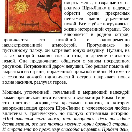
смерть жены, возвращается на
родную Шри-Ланку в надежде
обрести среди прекрасных
пейзажей давно утраченный
покой. Все глубже погружаясь в
жизнь истерзанной страны, Тео
влюбляется в родной остров,
проникается его покойной и одновременно
наэлектризованной атмосферой. Прогуливаясь по
пустынному пляжу, он встречает юную девушку. Нулани, на
глазах которой заживо сожгли отца, в деревне считается
немой. Она предпочитает общаться с миром посредством
рисунков. Потрясенный даром девушки, Тео решает помочь ей
вырваться из страны, пораженной проказой войны. Но вместе
с сезоном дождей идиллический остров накрывает новая
волна насилия, разлучая героев.
Мощный, утонченный, печальный и мерцающий надеждой
роман британской писательницы и художницы Ромы Тирн –
это плотное, искрящееся красками полотно, в котором
завораживающая красота Шри-Ланки и человеческая любовь
вплетены в трагическую, но полную оптимизма историю.
«Под пластом того хаоса, что творится здесь последние
десятилетия, все же таятся могучие корни древней страны.
И страна эта по-прежнему способна исцелять. Придет день,