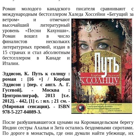
Роман молодого канадского писателя сравнивают с
международным бестселлером Халеда Хоссейни «Бегущий за
ветром» и отмечают
высочайший литературный
уровень «Песни Кахунши».
Роман вошел в число
финалистов нескольких
литературных премий, издан в
15 странах и стал абсолютным
бестселлером в Канаде и
Италии.
Эддисон, К.
Путь к солнцу :
роман : [16 +] / Корбан
Эддисон ; [пер. с англ. А. Г.
Гусевой]. - Москва :
Центрполиграф, 2013 [т.е.
2012]. - 442, [1] с. : ил. ; 21 см. -
(Мировая сенсация). - ISBN
978-5-227-04089-3.
После разбушевавшегося цунами на Коромандельском берегу
Индии сестры Ахалья и Зита остались бездомными сиротами.
По дороге в монастырь, где они думали найти убежище, их