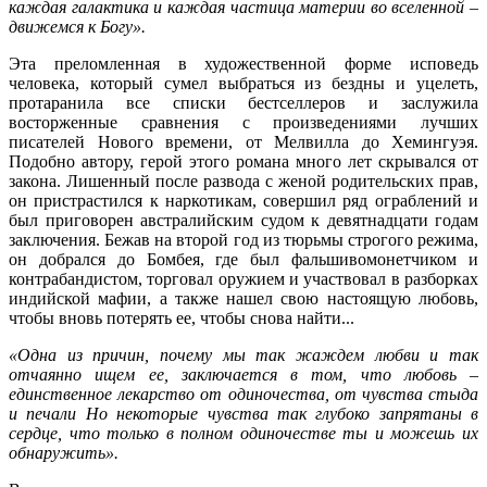
каждая галактика и каждая частица материи во вселенной –
движемся к Богу».
Эта преломленная в художественной форме исповедь
человека, который сумел выбраться из бездны и уцелеть,
протаранила все списки бестселлеров и заслужила
восторженные сравнения с произведениями лучших
писателей Нового времени, от Мелвилла до Хемингуэя.
Подобно автору, герой этого романа много лет скрывался от
закона. Лишенный после развода с женой родительских прав,
он пристрастился к наркотикам, совершил ряд ограблений и
был приговорен австралийским судом к девятнадцати годам
заключения. Бежав на второй год из тюрьмы строгого режима,
он добрался до Бомбея, где был фальшивомонетчиком и
контрабандистом, торговал оружием и участвовал в разборках
индийской мафии, а также нашел свою настоящую любовь,
чтобы вновь потерять ее, чтобы снова найти...
«Одна из причин, почему мы так жаждем любви и так
отчаянно ищем ее, заключается в том, что любовь –
единственное лекарство от одиночества, от чувства стыда
и печали Но некоторые чувства так глубоко запрятаны в
сердце, что только в полном одиночестве ты и можешь их
обнаружить».