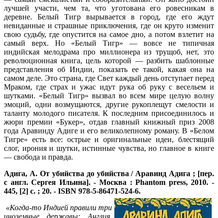
лучшей участи, чем та, что уготована его ровесникам в
деревне. Белый Тигр вырывается в город, где его ждут
невиданные и страшные приключения, где он круто изменит
свою судьбу, где опустится на самое дно, а потом взлетит на
самый верх. Но «Белый Тигр» — вовсе не типичная
индийская мелодрама про миллионера из трущоб, нет, это
революционная книга, цель которой — разбить шаблонные
представления об Индии, показать ее такой, какая она на
самом деле. Это страна, где Свет каждый день отступает перед
Мраком, где страх и ужас идут рука об руку с весельем и
шутками. «Белый Тигр» вызвал во всем мире целую волну
эмоций, одни возмущаются, другие рукоплещут смелости и
таланту молодого писателя. К последним присоединилось и
жюри премии «Букер», отдав главный книжный приз 2008
года Аравинду Адиге и его великолепному роману. В «Белом
Тигре» есть все: острые и оригинальные идеи, блестящий
слог, ирония и шутки, истинные чувства, но главное в книге
— свобода и правда.
Адига, А.
От убийства до убийства / Аравинд Адига ; [пер.
с англ. Сергея Ильина]. - Москва : Phantom press, 2010. -
445, [2] с. ; 20. - ISBN 978-5-86471-
524-6.
«Когда-то Индией правили три
иноземные державы: Англия,