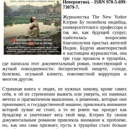
Невероятно). - ISBN 978-5-699-
73079-7.
Журналистка The New Yorker
Кэтрин Бу полюбила индийца,
университетского профессора и
так же, как будущий супруг,
озаботилась вопросами
благополучия простых жителей
Индии. Будучи авантюристкой
и настоящим журналистом, она
три года прожила в трущобах,
где написала этот документальный роман, повествующий о
жуткой повседневности: беспросветной нищете, голоде,
болезнях, огульной клевете, повсеместной коррупции и
многом другом.
Страшная книга о людях, не нужных никому, кроме самих
себя, и об их стремлении выжить или умереть, их наивных
мечтах и прагматичном мышлении, о решениях, которые они
принимают, и государственной машине, привлекать внимание
которой лучше не стоит, а то не ровен час проедет как
бульдозер и уничтожит весь твой мир. Кэтрин Бу своим
документальным романом привлекла внимание к проблеме,
но, как она сама признает, пусть в трущобах стало больше