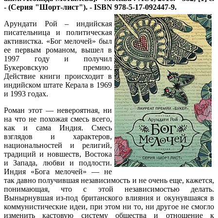
- (Серия "Шорт-лист"). - ISBN 978-5-17-092447-9.
Арундати Рой – индийская
писательница и политическая
активистка. «Бог мелочей» был
ее первым романом, вышел в
1997 году и получил
Букеровскую премию.
Действие книги происходит в
индийском штате Керала в 1969
и 1993 годах.
Роман этот — невероятная, ни
на что не похожая смесь всего,
как и сама Индия. Смесь
взглядов и характеров,
национальностей и религий,
традиций и новшеств, Востока
и Запада, любви и подлости.
Индия «Бога мелочей» — не
так давно получившая независимость и не очень еще, кажется,
понимающая, что с этой независимостью делать.
Вынырнувшая из-под британского влияния и окунувшаяся в
коммунистические идеи, при этом ни то, ни другое не смогло
изменить кастовую систему общества и отношение к