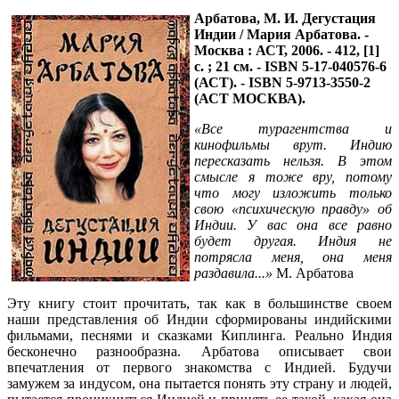
Арбатова, М. И.
Дегустация
Индии / Мария Арбатова. -
Москва : АСТ, 2006. - 412, [1]
с. ; 21 см. - ISBN 5-17-040576-6
(АСТ). - ISBN 5-9713-3550-2
(АСТ МОСКВА).
«Все турагентства и
кинофильмы врут. Индию
пересказать нельзя. В этом
смысле я тоже вру, потому
что могу изложить только
свою «психическую правду» об
Индии. У вас она все равно
будет другая. Индия не
потрясла меня, она меня
раздавила...»
М. Арбатова
Эту книгу стоит прочитать, так как в большинстве своем
наши представления об Индии сформированы индийскими
фильмами, песнями и сказками Киплинга. Реально Индия
бесконечно разнообразна. Арбатова описывает свои
впечатления от первого знакомства с Индией. Будучи
замужем за индусом, она пытается понять эту страну и людей,