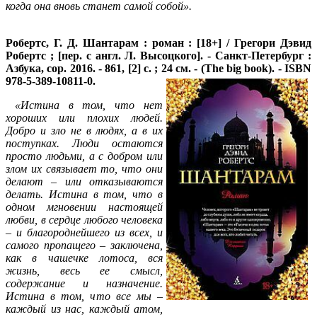
когда она вновь станет самой собой».
Робертс, Г. Д.
Шантарам : роман : [18+] / Грегори Дэвид
Робертс ; [пер. с англ. Л. Высоцкого]. - Санкт-Петербург :
Азбука, cop. 2016. - 861, [2] с. ; 24 см.
- (The big book). - ISBN
978-5-389-10811-0.
«Истина в том, что нет
хороших или плохих людей.
Добро и зло не в людях, а в их
поступках. Люди остаются
просто людьми, а с добром или
злом их связывает то, что они
делают – или отказываются
делать. Истина в том, что в
одном мгновении настоящей
любви, в сердце любого человека
– и благороднейшего из всех, и
самого пропащего – заключена,
как в чашечке лотоса, вся
жизнь, весь ее смысл,
содержание и назначение.
Истина в том, что все мы –
каждый из нас, каждый атом,