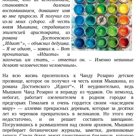
становятся далеким
воспоминанием, домашнее имя
ко мне приросло. Я получил его
из-за моих судорог. «В честь
князя Мышкина, страдавшего
эпилепсией аристократа, из
романа Достоевского
„Идиот“», – объяснил дедушка.
– Я не идиот, – заявил я. – Вот
прочитаешь «Идиота» и
захочешь им стать, – ответил он. – Именно невинные
делают человечество человечным».
На всю жизнь прилепилось к Чанду Розарио детское
прозвище, которое он получил «в честь князя Мышкина, из
романа Достоевского „Идиот“». И неудивительно, ведь
Мышкин Чанд Розарио и вправду из чудаков. Он немолод,
небогат, работает озеленителем в родном городке в
предгорьях Гималаев и очень гордится своим «наследием
миру» — аллеями прекрасных деревьев, которые за десятки
лет из черенков превратились в великанов. Но этого ему
недостаточно, и он решает составить завещание.
Погрузившись в размышления над своим архивом, Мышкин
перебирает ботанические журналы, заметки, дневниковые
записи. Среди бумаг лежит таинственная бандероль, которую