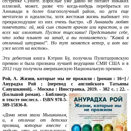
сестренке Суните. Взрослые уже давно не питают никаких
иллюзий, может, разве что когда-нибудь перебраться из
Аннавади в более благополучный район, но дети еще
мечтатели и идеалисты, хотя жестокая жизнь выбивает это
прекраснодушие из них очень быстро.
«В Аннавади любят
помечтать: ой, мой сын станет врачом или юристом, и он
всех нас озолотит. Пустое тщеславие! Представьте себе,
что лодка плывет на запад, а вы похваляетесь: "Какой я
отличный штурман!". Но тут меняется ветер, и вот вас
уже несет на восток».
Эта дебютная книга Кэтрин Бу, получила Пулитцеровскую
премию и была признана лучшей ведущими СМИ США и в
2012 году получила американскую Национальную премию.
Рой, А.
Жизни, которые мы не прожили : [роман : 16+] /
Анурадха Рой ; [перевод с английского Татьяны
Савушкиной]. - Москва : Иностранка, 2019. - 382 с. ; 22. -
(Большой роман). -
Библиогр.
в тексте послесл. - ISBN 978-5-
389-15836-8.
«Дома меня звали Мышкиным,
и, в отличие от детских
прозвищ, которые вместе с
людьми, что их использовали,