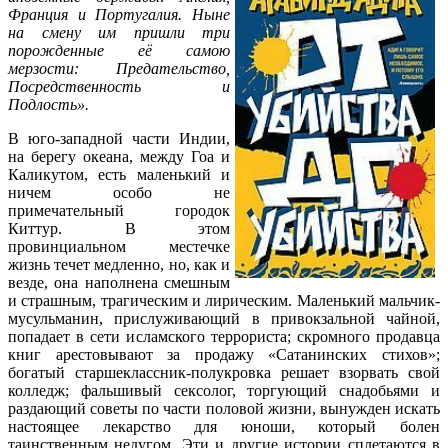
Франция и Португалия. Ныне
на смену им пришли три
порожденные её самою
мерзости: Предательство,
Посредственность и
Подлость».
В юго-западной части Индии,
на берегу океана, между Гоа и
Каликутом, есть маленький и
ничем особо не
примечательный городок
Киттур. В этом
провинциальном местечке
жизнь течет медленно, но, как и
везде, она наполнена смешным
и страшным, трагическим и лирическим. Маленький мальчик-
мусульманин, прислуживающий в привокзальной чайной,
попадает в сети исламского террориста; скромного продавца
книг арестовывают за продажу «Сатанинских стихов»;
богатый старшеклассник-полукровка решает взорвать свой
колледж; фальшивый сексолог, торгующий снадобьями и
раздающий советы по части половой жизни, вынужден искать
настоящее лекарство для юноши, который болен
таинственным недугом. Эти и другие истории сплетаются в