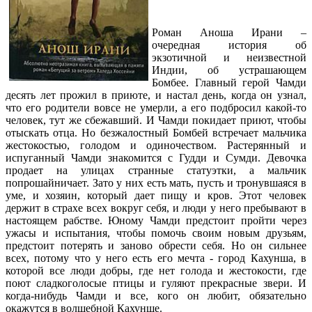
Роман Аноша Ирани –
очередная история об
экзотичной и неизвестной
Индии, об устрашающем
Бомбее. Главный герой Чамди
десять лет прожил в приюте, и настал день, когда он узнал,
что его родители вовсе не умерли, а его подбросил какой-то
человек, тут же сбежавший. И Чамди покидает приют, чтобы
отыскать отца. Но безжалостный Бомбей встречает мальчика
жестокостью, голодом и одиночеством. Растерянный и
испуганный Чамди знакомится с Гудди и Сумди. Девочка
продает на улицах странные статуэтки, а мальчик
попрошайничает. Зато у них есть мать, пусть и тронувшаяся в
уме, и хозяин, который дает пищу и кров. Этот человек
держит в страхе всех вокруг себя, и люди у него пребывают в
настоящем рабстве. Юному Чамди предстоит пройти через
ужасы и испытания, чтобы помочь своим новым друзьям,
предстоит потерять и заново обрести себя. Но он сильнее
всех, потому что у него есть его мечта - город Кахунша, в
которой все люди добры, где нет голода и жестокости, где
поют сладкоголосые птицы и гуляют прекрасные звери. И
когда-нибудь Чамди и все, кого он любит, обязательно
окажутся в волшебной Кахунше.