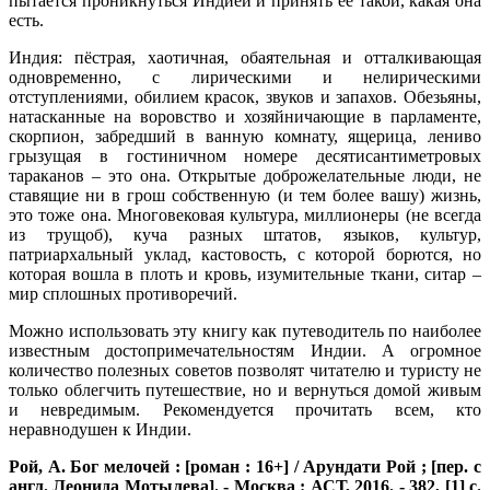
пытается проникнуться Индией и принять ее такой, какая она
есть.
Индия: пёстрая, хаотичная, обаятельная и отталкивающая
одновременно, с лирическими и нелирическими
отступлениями, обилием красок, звуков и запахов. Обезьяны,
натасканные на воровство и хозяйничающие в парламенте,
скорпион, забредший в ванную комнату, ящерица, лениво
грызущая в гостиничном номере десятисантиметровых
тараканов – это она. Открытые доброжелательные люди, не
ставящие ни в грош собственную (и тем более вашу) жизнь,
это тоже она. Многовековая культура, миллионеры (не всегда
из трущоб), куча разных штатов, языков, культур,
патриархальный уклад, кастовость, с которой борются, но
которая вошла в плоть и кровь, изумительные ткани, ситар –
мир сплошных противоречий.
Можно использовать эту книгу как путеводитель по наиболее
известным достопримечательностям Индии. А огромное
количество полезных советов позволят читателю и туристу не
только облегчить путешествие, но и вернуться домой живым
и невредимым. Рекомендуется прочитать всем, кто
неравнодушен к Индии.
Рой, А.
Бог мелочей : [роман : 16+] / Арундати Рой ; [пер. с
англ. Леонида Мотылева]. - Москва : АСТ, 2016. - 382, [1] с.