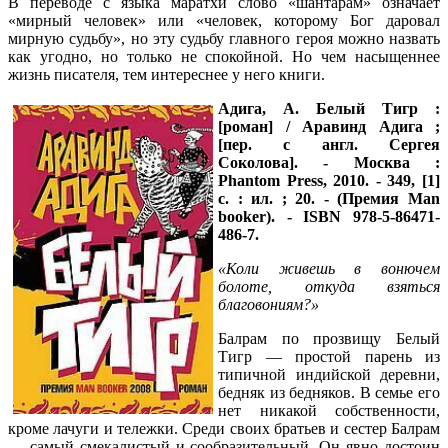
В переводе с языка маратхи слово «шантарам» означает
«мирный человек» или «человек, которому Бог даровал
мирную судьбу», но эту судьбу главного героя можно назвать
как угодно, но только не спокойной. Но чем насыщеннее
жизнь писателя, тем интереснее у него книги.
Адига, А.
Белый Тигр :
[роман] / Аравинд Адига ;
[пер. с англ. Сергея
Соколова]. - Москва :
Phantom Press, 2010. - 349, [1]
с. : ил. ; 20. - (Премия Man
booker). - ISBN 978-5-86471-
486-7.
«Коли живешь в вонючем
болоте, откуда взяться
благовониям?»
Балрам по прозвищу Белый
Тигр — простой парень из
типичной индийской деревни,
бедняк из бедняков. В семье его
нет никакой собственности,
кроме лачуги и тележки. Среди своих братьев и сестер Балрам
— самый смекалистый и сообразительный. Он явно достоин