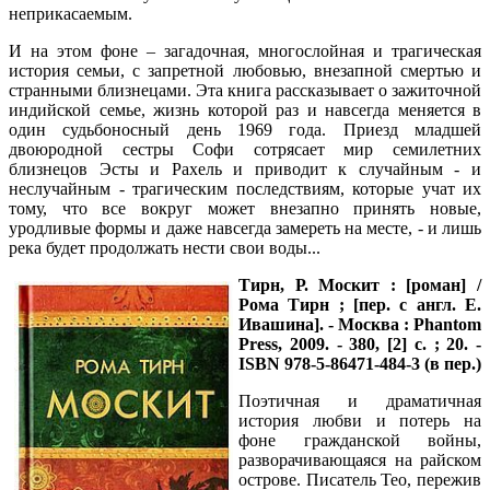
неприкасаемым.
И на этом фоне – загадочная, многослойная и трагическая
история семьи, с запретной любовью, внезапной смертью и
странными близнецами. Эта книга рассказывает о зажиточной
индийской семье, жизнь которой раз и навсегда меняется в
один судьбоносный день 1969 года. Приезд младшей
двоюродной сестры Софи сотрясает мир семилетних
близнецов Эсты и Рахель и приводит к случайным - и
неслучайным - трагическим последствиям, которые учат их
тому, что все вокруг может внезапно принять новые,
уродливые формы и даже навсегда замереть на месте, - и лишь
река будет продолжать нести свои воды...
Тирн, Р.
Москит : [роман] /
Рома Тирн ; [пер. с англ. Е.
Ивашина]. - Москва : Phantom
Press, 2009. - 380, [2] с. ; 20. -
ISBN 978-5-86471-484-3 (в пер.)
Поэтичная и драматичная
история любви и потерь на
фоне гражданской войны,
разворачивающаяся на райском
острове. Писатель Тео, пережив