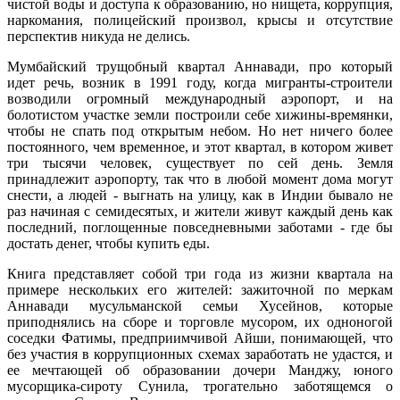
чистой воды и доступа к образованию, но нищета, коррупция,
наркомания, полицейский произвол, крысы и отсутствие
перспектив никуда не делись.
Мумбайский трущобный квартал Аннавади, про который
идет речь, возник в 1991 году, когда мигранты-строители
возводили огромный международный аэропорт, и на
болотистом участке земли построили себе хижины-времянки,
чтобы не спать под открытым небом. Но нет ничего более
постоянного, чем временное, и этот квартал, в котором живет
три тысячи человек, существует по сей день. Земля
принадлежит аэропорту, так что в любой момент дома могут
снести, а людей - выгнать на улицу, как в Индии бывало не
раз начиная с семидесятых, и жители живут каждый день как
последний, поглощенные повседневными заботами - где бы
достать денег, чтобы купить еды.
Книга представляет собой три года из жизни квартала на
примере нескольких его жителей: зажиточной по меркам
Аннавади мусульманской семьи Хусейнов, которые
приподнялись на сборе и торговле мусором, их одноногой
соседки Фатимы, предприимчивой Айши, понимающей, что
без участия в коррупционных схемах заработать не удастся, и
ее мечтающей об образовании дочери Манджу, юного
мусорщика-сироту Сунила, трогательно заботящемся о