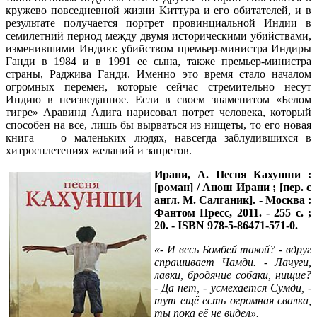
кружево повседневной жизни Киттура и его обитателей, и в
результате получается портрет провинциальной Индии в
семилетний период между двумя историческими убийствами,
изменившими Индию: убийством премьер-министра Индиры
Ганди в 1984 и в 1991 ее сына, также премьер-министра
страны, Раджива Ганди. Именно это время стало началом
огромных перемен, которые сейчас стремительно несут
Индию в неизведанное. Если в своем знаменитом «Белом
тигре» Аравинд Адига нарисовал потрет человека, который
способен на все, лишь бы вырваться из нищеты, то его новая
книга — о маленьких людях, навсегда заблудившихся в
хитросплетениях желаний и запретов.
Ирани, А.
Песня Кахунши :
[роман] / Анош Ирани ; [пер. с
англ. М. Салганик]. - Москва :
Фантом Пресс, 2011. - 255 с. ;
20. - ISBN 978-5-86471-571-0.
«- И весь Бомбей такой? - вдруг
спрашивает Чамди. - Лачуги,
лавки, бродячие собаки, нищие?
- Да нет, - усмехается Сумди, -
тут ещё есть огромная свалка,
ты пока её не видел».