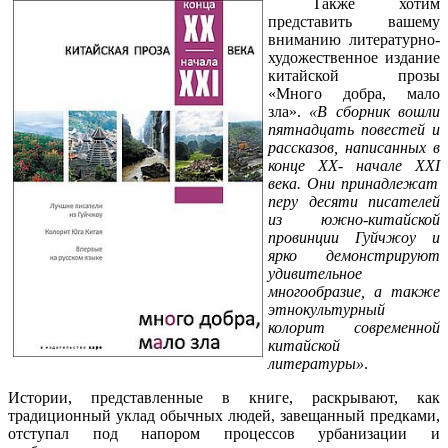
Также хотим
представить вашему
вниманию литературно-
художественное издание
китайской прозы
«Много добра, мало
зла».
«В сборник вошли
пятнадцать повестей и
рассказов, написанных в
конце
XX
- начале
XXI
века. Они принадлежат
перу десяти писателей
из южно-китайской
провинции Гуйчжоу и
ярко демонстрируют
удивительное
многообразие, а также
этнокультурный
колорит современной
китайской
литературы»
.
Истории, представленные в книге, раскрывают, как
традиционный уклад обычных людей, завещанный предками,
отступал под напором процессов урбанизации и