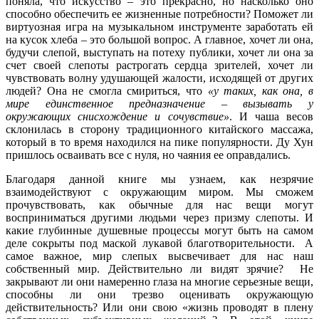
поняла, что искусство – это прекрасно, но насколько оно
способно обеспечить ее жизненные потребности? Поможет ли
виртуозная игра на музыкальном инструменте заработать ей
на кусок хлеба – это большой вопрос. А главное, хочет ли она,
будучи слепой, выступать на потеху публики, хочет ли она за
счет своей слепоты растрогать сердца зрителей, хочет ли
чувствовать волну удушающей жалости, исходящей от других
людей? Она не смогла смириться, что
«у таких, как она, в
мире единственное предназначение – вызывать у
окружающих снисхождение и сочувствие»
. И чаша весов
склонилась в сторону традиционного китайского массажа,
который в то время находился на пике популярности. Ду Хун
пришлось осваивать все с нуля, но чаяния ее оправдались.
Благодаря данной книге мы узнаем, как незрячие
взаимодействуют с окружающим миром. Мы сможем
прочувствовать, как обычные для нас вещи могут
восприниматься другими людьми через призму слепоты. И
какие глубинные душевные процессы могут быть на самом
деле сокрыты под маской лукавой благотворительности. А
самое важное, мир слепых высвечивает для нас наш
собственный мир. Действительно ли видят зрячие? Не
закрывают ли они намеренно глаза на многие серьезные вещи,
способны ли они трезво оценивать окружающую
действительность? Или они свою «жизнь проводят в плену