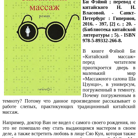
Би Фэйюй ; перевод с
китайского Н. Н.
Власовой. - Санкт-
Петербург : Гиперион,
2016. - 397, [2] c. ; 20. -
(Библиотека китайской
литературы ; 5). - ISBN
978-5-89332-266-8.
В книге Фэйюй Би
«Китайский массаж»
перед читателем
приоткроется дверь в
маленький мир
«Массажного салона Ша
Цзунци», в универсум,
погруженный в темноту.
Почему погруженным в
темноту? Потому что данное произведение рассказывает о
работе слепых, практикующих традиционный китайский
массаж.
Например, доктор Ван не видел с самого своего рождения, но
это не помешало ему стать выдающимся мастером в своем
деле, а также встретить любовь в лице Сяо Кун, которая также