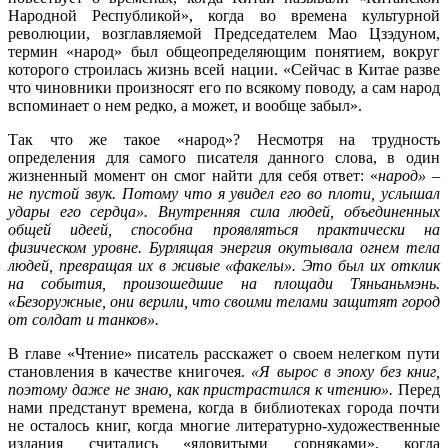
Народной Республикой», когда во времена культурной
революции, возглавляемой Председателем Мао Цзэдуном,
термин «народ» был общеопределяющим понятием, вокруг
которого строилась жизнь всей нации. «Сейчас в Китае разве
что чиновники произносят его по всякому поводу, а сам народ
вспоминает о нем редко, а может, и вообще забыл».
Так что же такое «народ»? Несмотря на трудность
определения для самого писателя данного слова, в один
жизненный момент он смог найти для себя ответ: «
народ» –
не пустой звук. Потому что я увидел его во плоти, услышал
удары его сердца». Внутренняя сила людей, объединенных
общей идеей, способна проявляться практически на
физическом уровне. Бурлящая энергия окутывала огнем тела
людей, превращая их в живые «факелы». Это был их отклик
на события, произошедшие на площади Тяньаньмэнь.
«Безоружные, они верили, что своими телами защитят город
от солдат и танков».
В главе «Чтение» писатель расскажет о своем нелегком пути
становления в качестве книгочея.
«Я вырос в эпоху без книг,
поэтому даже не знаю, как пристрастился к чтению».
Перед
нами предстанут времена, когда в библиотеках города почти
не осталось книг, когда многие литературно-художественные
издания считались «ядовитыми сорняками», когда