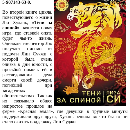
5-907143-63-0.
Во второй книге цикла,
повествующего о жизни
Лю Хулань,
«Тени за
спиной»
начнется новая
игра, где ставкой опять
будет чья-то жизнь.
Однажды инспектор Лю
получает письмо от
подруги Лин Сучжи, с
которой была очень
близка в дни юности, с
просьбой помочь ей в
расследовании дела
смерти своей дочери,
погибшей при
загадочных
обстоятельствах. Так как
их связывало общее
непростое прошлое на
ферме «Красная земля», где девушки в трудные минуты
поддерживали друг друга, Хулань решила во что бы то ни
стало оказать поддержку Лин Суджи.