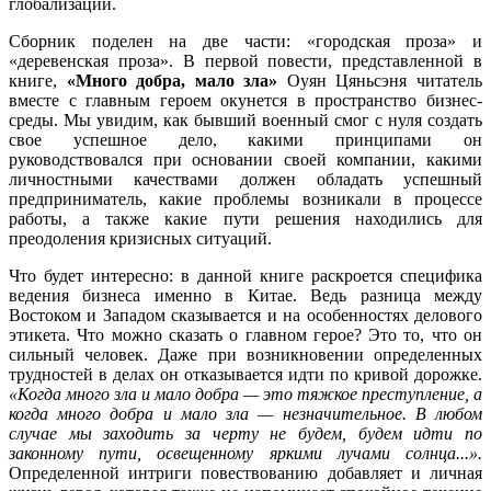
глобализации.
Сборник поделен на две части: «городская проза» и
«деревенская проза». В первой повести, представленной в
книге,
«Много добра, мало зла»
Оуян Цяньсэня читатель
вместе с главным героем окунется в пространство бизнес-
среды. Мы увидим, как бывший военный смог с нуля создать
свое успешное дело, какими принципами он
руководствовался при основании своей компании, какими
личностными качествами должен обладать успешный
предприниматель, какие проблемы возникали в процессе
работы, а также какие пути решения находились для
преодоления кризисных ситуаций.
Что будет интересно: в данной книге раскроется специфика
ведения бизнеса именно в Китае. Ведь разница между
Востоком и Западом сказывается и на особенностях делового
этикета. Что можно сказать о главном герое? Это то, что он
сильный человек. Даже при возникновении определенных
трудностей в делах он отказывается идти по кривой дорожке.
«Когда много зла и мало добра — это тяжкое преступление, а
когда много добра и мало зла — незначительное. В любом
случае мы заходить за черту не будем, будем идти по
законному пути, освещенному яркими лучами солнца...».
Определенной интриги повествованию добавляет и личная