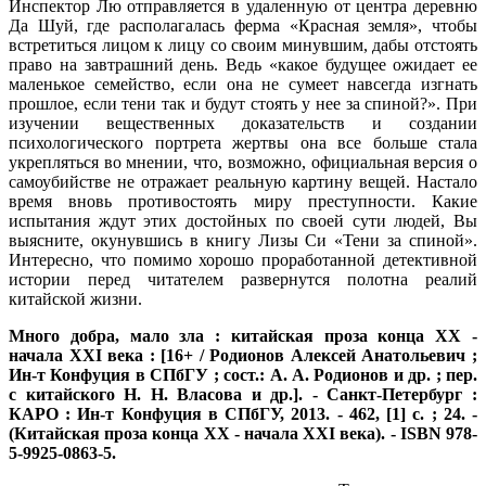
Инспектор Лю отправляется в удаленную от центра деревню
Да Шуй, где располагалась ферма «Красная земля», чтобы
встретиться лицом к лицу со своим минувшим, дабы отстоять
право на завтрашний день. Ведь «какое будущее ожидает ее
маленькое семейство, если она не сумеет навсегда изгнать
прошлое, если тени так и будут стоять у нее за спиной?». При
изучении вещественных доказательств и создании
психологического портрета жертвы она все больше стала
укрепляться во мнении, что, возможно, официальная версия о
самоубийстве не отражает реальную картину вещей. Настало
время вновь противостоять миру преступности. Какие
испытания ждут этих достойных по своей сути людей, Вы
выясните, окунувшись в книгу Лизы Си «Тени за спиной».
Интересно, что помимо хорошо проработанной детективной
истории перед читателем развернутся полотна реалий
китайской жизни.
Много добра, мало зла : китайская проза конца XX -
начала XXI века : [16+ / Родионов Алексей Анатольевич ;
Ин-т Конфуция в СПбГУ ; сост.: А. А. Родионов и др. ; пер.
с китайского Н. Н. Власова и др.]. - Санкт-Петербург :
КАРО : Ин-т Конфуция в СПбГУ, 2013. - 462, [1] с. ; 24. -
(Китайская проза конца XX - начала XXI века). - ISBN 978-
5-9925-0863-5.