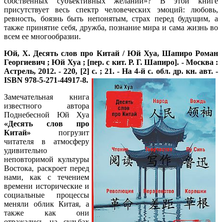
собственных субъективных желаний»? В этой книге
присутствует весь спектр человеческих эмоций: любовь,
ревность, боязнь быть непонятым, страх перед будущим, а
также принятие себя, дружба, познание мира и сама жизнь во
всем ее многообразии.
Юй, Х.
Десять слов про Китай / Юй Хуа, Шапиро Роман
Георгиевич ; Юй Хуа ; [пер. с кит. Р. Г. Шапиро]. - Москва :
Астрель, 2012. - 220, [2] с. ; 21. - На 4-й с. обл. др. кн. авт. -
ISBN 978-5-
271-44917-8.
Замечательная книга
известного автора
Поднебесной Юй Хуа
«Десять слов про
Китай»
погрузит
читателя в атмосферу
удивительно
неповторимой культуры
Востока, раскроет перед
нами, как с течением
времени исторические и
социальные процессы
меняли облик Китая, а
также как они
отражались на судьбах