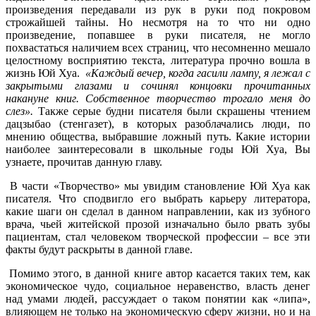
произведения передавали из рук в руки под покровом
строжайшей тайны. Но несмотря на то что ни одно
произведение, попавшее в руки писателя, не могло
похвастаться наличием всех страниц, что несомненно мешало
целостному восприятию текста, литература прочно вошла в
жизнь Юй Хуа.
«Каждый вечер, когда гасили лампу, я лежал с
закрытыми глазами и сочинял концовки прочитанных
накануне книг. Собственное творчество трогало меня до
слез».
Также серые будни писателя были скрашены чтением
дацзыбао (стенгазет), в которых разоблачались люди, по
мнению общества, выбравшие ложный путь. Какие истории
наиболее заинтересовали в школьные годы Юй Хуа, Вы
узнаете, прочитав данную главу.
В части «Творчество» мы увидим становление Юй Хуа как
писателя. Что сподвигло его выбрать карьеру литератора,
какие шаги он сделал в данном направлении, как из зубного
врача, чьей житейской прозой изначально было рвать зубы
пациентам, стал человеком творческой профессии – все эти
факты будут раскрыты в данной главе.
Помимо этого, в данной книге автор касается таких тем, как
экономическое чудо, социальное неравенство, власть денег
над умами людей, рассуждает о таком понятии как «липа»,
влияющем не только на экономическую сферу жизни, но и на