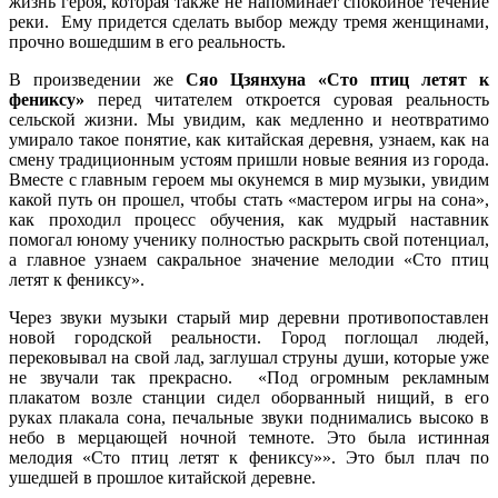
жизнь героя, которая также не напоминает спокойное течение
реки. Ему придется сделать выбор между тремя женщинами,
прочно вошедшим в его реальность.
В произведении же
Сяо Цзянхуна «Сто птиц летят к
фениксу»
перед читателем откроется суровая реальность
сельской жизни. Мы увидим, как медленно и неотвратимо
умирало такое понятие, как китайская деревня, узнаем, как на
смену традиционным устоям пришли новые веяния из города.
Вместе с главным героем мы окунемся в мир музыки, увидим
какой путь он прошел, чтобы стать «мастером игры на сона»,
как проходил процесс обучения, как мудрый наставник
помогал юному ученику полностью раскрыть свой потенциал,
а главное узнаем сакральное значение мелодии «Сто птиц
летят к фениксу».
Через звуки музыки старый мир деревни противопоставлен
новой городской реальности. Город поглощал людей,
перековывал на свой лад, заглушал струны души, которые уже
не звучали так прекрасно. «Под огромным рекламным
плакатом возле станции сидел оборванный нищий, в его
руках плакала сона, печальные звуки поднимались высоко в
небо в мерцающей ночной темноте. Это была истинная
мелодия «Сто птиц летят к фениксу»». Это был плач по
ушедшей в прошлое китайской деревне.