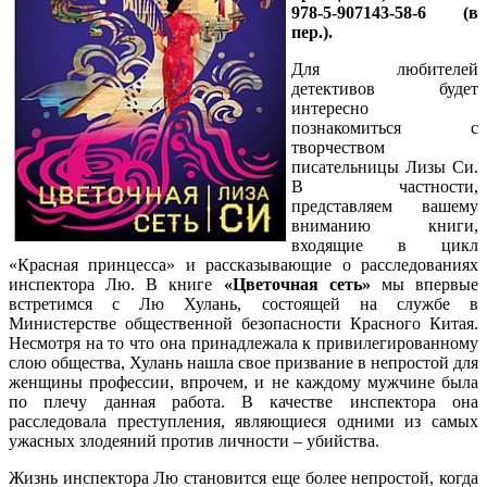
978-5-907143-58-6 (в
пер.).
Для любителей
детективов будет
интересно
познакомиться с
творчеством
писательницы Лизы Си.
В частности,
представляем вашему
вниманию книги,
входящие в цикл
«Красная принцесса» и рассказывающие о расследованиях
инспектора Лю. В книге
«Цветочная сеть»
мы впервые
встретимся с Лю Хулань, состоящей на службе в
Министерстве общественной безопасности Красного Китая.
Несмотря на то что она принадлежала к привилегированному
слою общества, Хулань нашла свое призвание в непростой для
женщины профессии, впрочем, и не каждому мужчине была
по плечу данная работа. В качестве инспектора она
расследовала преступления, являющиеся одними из самых
ужасных злодеяний против личности – убийства.
Жизнь инспектора Лю становится еще более непростой, когда