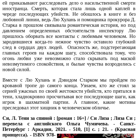
ей приказывают расследовать дело о насильственной смерти
иностранца. Смерть, которая стала лишь одной каплей в
череде последующих убийств. Не обошлось в книге и без
любовной линии, ведь Лю Хулань и помощника прокурора Д.
Старка в прошлом связывала романтическая история, но под
давлением определенных обстоятельств инспектору Лю
пришлось оборвать все контакты с любимым человеком. Но
зародившиеся когда-то нежное чувство оставило глубокий
след в сердцах двух людей. Опасность же, подстерегающая
главных героев на каждом шагу, способствовала тому, что
огонь любви уже невозможно стало скрывать под маской
невозмутимого спокойствия, и былые чувства возродились с
новой силой.
Вместе с Лю Хулань и Дэвидом Старком мы пройдем по
кровавой тропе до самого конца. Узнаем, кто же стоял за
серией ужасных по своей жестокости убийств, кто прятался в
тени, хладнокровно просчитывая все последующие шаги, как
игрок в шахматной партии. А главное, какие мотивы
преследовал этот хищник в человеческом обличье.
Си, Л.
Тени за спиной : [роман : 16+] / Си Лиза ; Лиза Си ;
перевела с английского Ольга Чумичева. - Санкт-
Петербург : Аркадия, 2021. - 510, [1] с. ; 21. - (Красная
принцесса). - ISBN 978-