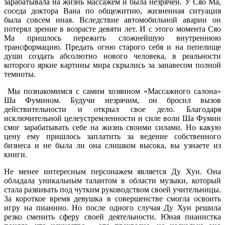
зарабатывала на жизнь массажем и была незрячей. У Сяо Ма,
соседа доктора Вана по общежитию, жизненная ситуация
была совсем иная. Вследствие автомобильной аварии он
потерял зрение в возрасте девяти лет. И с этого момента Сяо
Ма пришлось пережить сложнейшую внутреннюю
трансформацию. Предать огню старого себя и на пепелище
души создать абсолютно нового человека, в реальности
которого яркие картины мира скрылись за занавесом полной
темноты.
Мы познакомимся с самим хозяином «Массажного салона»
Ша Фумином. Будучи незрячим, он бросил вызов
действительности и открыл свое дело. Благодаря
исключительной целеустремленности и силе воли Ша Фумин
смог зарабатывать себе на жизнь своими силами. Но какую
цену ему пришлось заплатить за ведение собственного
бизнеса и не была ли она слишком высока, вы узнаете из
книги.
Не менее интересным персонажем является Ду Хун. Она
обладала уникальным талантом в области музыки, который
стала развивать под чутким руководством своей учительницы.
За короткое время девушка в совершенстве смогла освоить
игру на пианино. Но после одного случая Ду Хун решила
резко сменить сферу своей деятельности. Юная пианистка