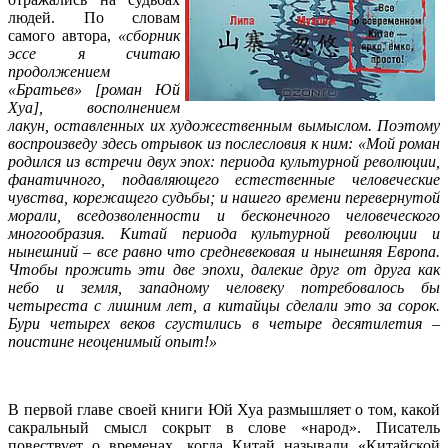
людей. По словам
самого автора,
«сборник
эссе я считаю
продолжением
«Братьев» [роман Юй
Хуа], восполнением
лакун, оставленных их художественным вымыслом. Поэтому
воспроизведу здесь отрывок из послесловия к ним:
«Мой роман
родился из встречи двух эпох: периода культурной революции,
фанатичного, подавляющего естественные человеческие
чувства, корежащего судьбы; и нашего времени перевернутой
морали, вседозволенности и бесконечного человеческого
многообразия. Китай периода культурной революции и
нынешний – все равно что средневековая и нынешняя Европа.
Чтобы прожить эти две эпохи, далекие друг от друга как
небо и земля, западному человеку потребовалось бы
четыреста с лишним лет, а китайцы сделали это за сорок.
Бури четырех веков сгустились в четыре десятилетия –
поистине неоценимый опыт!»
В первой главе своей книги Юй Хуа размышляет о том, какой
сакральный смысл сокрыт в слове «народ». Писатель
повествует о временах, когда Китай называли «Китайской