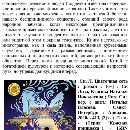
социальную реальность людей (подделки известных брендов,
«липовое интервью», фальшивые звезды). Также упоминается
такое явление как мухлеж – «симптом застарелой болезни
нашего беспринципного общества», ставший своего рода
народной забавой, когда некоторые предприимчивые
граждане применяют обманные схемы на практике, а кто-то
читает о результатах их деятельности в печатных изданиях
или видит об этом с экрана телевизора. Книга настолько же
многогранна, как и сама жизнь, наполненная курьезными
случаями, серьезными размышлениями, пониманием
социальных и политических явлений, влияющих на китайское
общество. Перед нами предстанет многоликий Китай с
богатейшей культурой и историей, совершающий непростой
путь, но упрямо движущийся вперед.
Си, Л.
Цветочная сеть
: [роман : 16+] / Си
Лиза, Власова Наталья
Николаевна ; Лиза Си ;
пер. с англ.: Наталья
Власова. - Санкт-
Петербург : Аркадия,
2020. - 413, [2] с. ; 21 см.
- (Серия "Красная
принцесса"). - ISBN