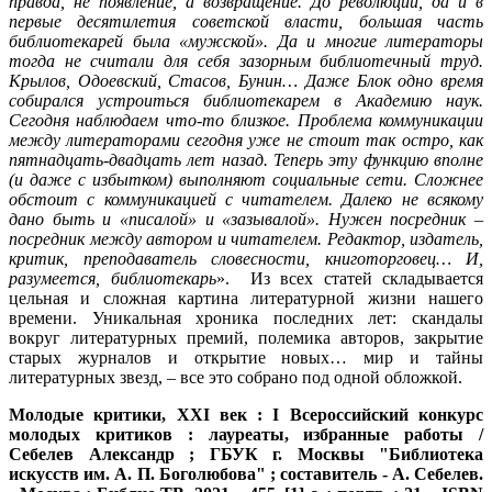
правда, не появление, а возвращение. До революции, да и в
первые десятилетия советской власти, большая часть
библиотекарей была «мужской». Да и многие литераторы
тогда не считали для себя зазорным библиотечный труд.
Крылов, Одоевский, Стасов, Бунин… Даже Блок одно время
собирался устроиться библиотекарем в Академию наук.
Сегодня наблюдаем что-то близкое. Проблема коммуникации
между литераторами сегодня уже не стоит так остро, как
пятнадцать-двадцать лет назад. Теперь эту функцию вполне
(и даже с избытком) выполняют социальные сети. Сложнее
обстоит с коммуникацией с читателем. Далеко не всякому
дано быть и «писалой» и «зазывалой». Нужен посредник –
посредник между автором и читателем. Редактор, издатель,
критик, преподаватель словесности, книготорговец… И,
разумеется, библиотекарь
». Из всех статей складывается
цельная и сложная картина литературной жизни нашего
времени. Уникальная хроника последних лет: скандалы
вокруг литературных премий, полемика авторов, закрытие
старых журналов и открытие новых… мир и тайны
литературных звезд, – все это собрано под одной обложкой.
Молодые критики, XXI век : I Всероссийский конкурс
молодых критиков : лауреаты, избранные работы /
Себелев Александр ; ГБУК г. Москвы "Библиотека
искусств им. А. П. Боголюбова" ; составитель - А. Себелев.