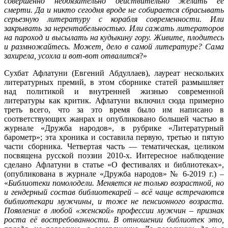
совершенно необязательно действительно желать её
смерти. Да и никто сегодня вроде не собирается сбрасывать
серьезную литературу с
корабля современности. Или
закрывать за нерентабельностью. Или сажать литераторов
на пароход и высылать на кудыкину гору. Живите, плодитесь
и размножайтесь. Может, дело в самой литературе? Сама
захирела, усохла и вот-вот
отвалится
?»
Сухбат Афлатуни (Евгений Абдуллаев), лауреат нескольких
литературных премий, в этом сборнике статей размышляет
над политикой и внутренней жизнью современной
литературы как критик. Афлатуни включил сюда примерно
треть всего, что за это время было им написано в
соответствующих жанрах и опубликовано большей частью в
журнале «Дружба народов», в рубрике «Литературный
барометр»; эта хроника и составила первую, третью и пятую
части сборника. Четвертая часть — тематическая, целиком
посвящена русской поэзии 2010-х. Интересное наблюдение
сделано Афлатуни в статье «О фестивалях и библиотеках»,
(опубликована в журнале «Дружба народов» № 6-2019 г.) –
«
Библиотеки помолодели. Меняется не только возрастной, но
и гендерный состав библиотекарей – всё чаще встречаются
библиотекари мужчины, и тоже не пенсионного возраста.
Появление в любой «женской» профессии мужчин – признак
роста её востребованности. В отношении библиотек это,