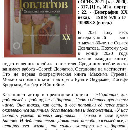
: ОГИЗ, 2021 [т. е. 2020].
- 317, [1] с., [4] л. портр.
; 22. - (Биографии ХХ
века). - ISBN 978-5-17-
109898-8 (в пер.)
В 2021 году весь
литературный мир
отмечал 80-летие Сергея
Довлатова. Поэтому уже
в конце 2020 года
начали выходить книги,
подготовленные к юбилею писателя. Среди них особое место
занимает работа «Сергей Довлатов. Остановка на местности».
Это не первая биографическая книга Максима Гуреева.
Можно вспомнить книги автора о Булате Окуджаве, Иосифе
Бродском, Альберте Эйштейне.
Как пишет автор в предисловии книги – «
Историю, как
родителей и родину, не выбирают. Свою собственную в том
числе. Она такая, как есть, и все попытки её переписать
оказываются занятием бессмысленным и бесполезным. «У нас
любить умеют только мертвых» - сказал в своё время
Битов». И действительно,
Довлатова полюбили взахлеб все, а
история его жизни, та самая, которую не выбирают,