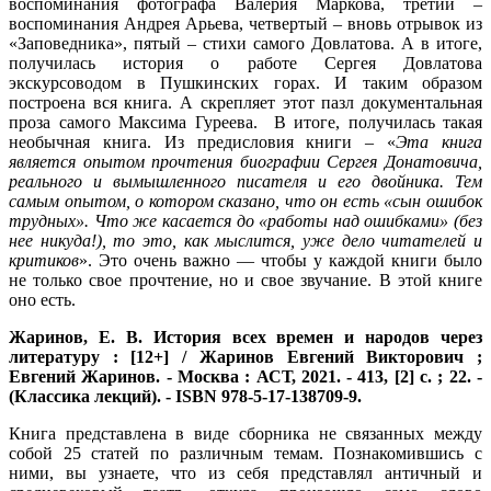
воспоминания фотографа Валерия Маркова, третий –
воспоминания Андрея Арьева, четвертый – вновь отрывок из
«Заповедника», пятый – стихи самого Довлатова. А в итоге,
получилась история о работе Сергея Довлатова
экскурсоводом в Пушкинских горах. И таким образом
построена вся книга. А скрепляет этот пазл документальная
проза самого Максима Гуреева. В итоге, получилась такая
необычная книга. Из предисловия книги – «
Эта книга
является опытом прочтения биографии Сергея Донатовича,
реального и вымышленного писателя и его
двойника. Тем
самым опытом, о котором сказано, что он есть «сын ошибок
трудных». Что же касается до «работы над ошибками» (без
нее никуда!), то это, как мыслится, уже
дело читателей и
критиков
». Это очень важно — чтобы у каждой книги было
не только свое прочтение, но и свое звучание. В этой книге
оно есть.
Жаринов, Е. В.
История всех времен и народов через
литературу : [12+] / Жаринов Евгений Викторович ;
Евгений Жаринов. - Москва : АСТ, 2021. - 413, [2] с. ; 22. -
(Классика лекций). - ISBN 978-5-17-138709-9.
Книга представлена в виде сборника не связанных между
собой 25 статей по различным темам. Познакомившись с
ними, вы узнаете, что из себя представлял античный и