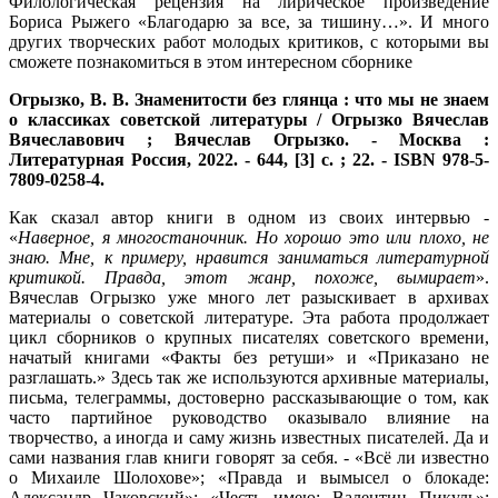
Филологическая рецензия на лирическое произведение
Бориса Рыжего «Благодарю за все, за тишину…». И много
других творческих работ молодых критиков, с которыми вы
сможете познакомиться в этом интересном сборнике
Огрызко, В. В.
Знаменитости без глянца : что мы не знаем
о классиках советской литературы / Огрызко Вячеслав
Вячеславович ; Вячеслав Огрызко. - Москва :
Литературная Россия, 2022. - 644, [3] с. ; 22. - ISBN 978-5-
7809-0258-4.
Как сказал автор книги в одном из своих интервью -
«
Наверное, я многостаночник. Но хорошо это или плохо, не
знаю. Мне, к примеру, нравится заниматься литературной
критикой. Правда, этот жанр, похоже, вымирает
».
Вячеслав Огрызко уже много лет разыскивает в архивах
материалы о советской литературе. Эта работа продолжает
цикл сборников о крупных писателях советского времени,
начатый книгами «Факты без ретуши» и «Приказано не
разглашать.» Здесь так же используются архивные материалы,
письма, телеграммы, достоверно рассказывающие о том, как
часто партийное руководство оказывало влияние на
творчество, а иногда и саму жизнь известных писателей. Да и
сами названия глав книги говорят за себя. - «Всё ли известно
о Михаиле Шолохове»; «Правда и вымысел о блокаде:
Александр Чаковский»; «Честь имею: Валентин Пикуль»;