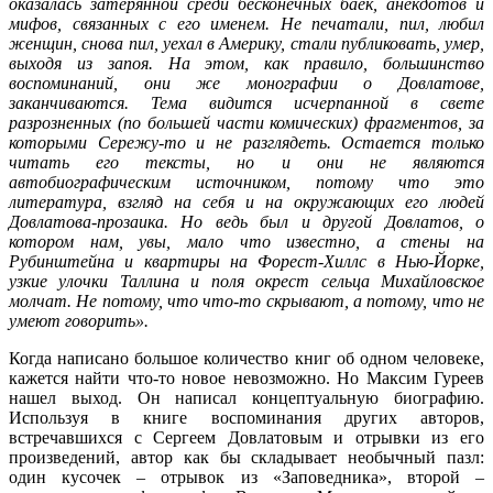
оказалась затерянной среди бесконечных баек, анекдотов и
мифов, связанных с его именем. Не печатали, пил, любил
женщин, снова пил, уехал в Америку, стали публиковать, умер,
выходя из запоя. На этом, как правило, большинство
воспоминаний, они же монографии о Довлатове,
заканчиваются. Тема видится исчерпанной в свете
разрозненных (по большей части комических) фрагментов, за
которыми Сережу-то и не разглядеть. Остается только
читать его тексты, но и они не являются
автобиографическим источником, потому что это
литература, взгляд на себя и на окружающих его людей
Довлатова-прозаика. Но ведь был и другой Довлатов, о
котором нам, увы, мало что известно, а стены на
Рубинштейна и квартиры на Форест-Хиллс в Нью-Йорке,
узкие улочки Таллина и поля окрест сельца Михайловское
молчат. Не потому, что что-то скрывают, а потому, что не
умеют говорить».
Когда написано большое количество книг об одном человеке,
кажется найти что-то новое невозможно. Но Максим Гуреев
нашел выход. Он написал концептуальную биографию.
Используя в книге воспоминания других авторов,
встречавшихся с Сергеем Довлатовым и отрывки из его
произведений, автор как бы складывает необычный пазл:
один кусочек – отрывок из «Заповедника», второй –