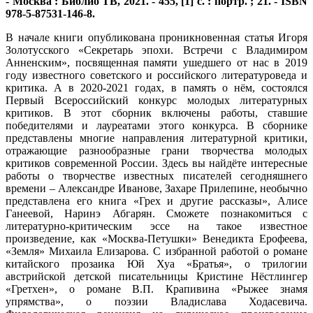
- Москва : Библио ТВ, 2021. - 455, [1] с. : портр. ; 21. - ISBN
978-5-87531-146-8.
В начале книги опубликована проникновенная статья Игоря
Золотусского «Секретарь эпохи. Встречи с Владимиром
Анненским», посвященная памяти ушедшего от нас в 2019
году известного советского и российского литературоведа и
критика. А в 2020-2021 годах, в память о нём, состоялся
Первый Всероссийский конкурс молодых литературных
критиков. В этот сборник включены работы, ставшие
победителями и лауреатами этого конкурса. В сборнике
представлены многие направления литературной критики,
отражающие разнообразные грани творчества молодых
критиков современной России. Здесь вы найдёте интересные
работы о творчестве известных писателей сегодняшнего
времени – Александре Иванове, Захаре Прилепине, необычно
представлена его книга «Грех и другие рассказы», Алисе
Ганеевой, Наринэ Абгарян. Сможете познакомиться с
литературно-критическим эссе на такое известное
произведение, как «Москва-Петушки» Венедикта Ерофеева,
«Земля» Михаила Елизарова. С избранной работой о романе
китайского прозаика Юй Хуа «Братья», о трилогии
австрийской детской писательницы Кристине Нёстлингер
«Гретхен», о романе В.П. Крапивина «Рыжее знамя
упрямства», о поэзии Владислава Ходасевича.