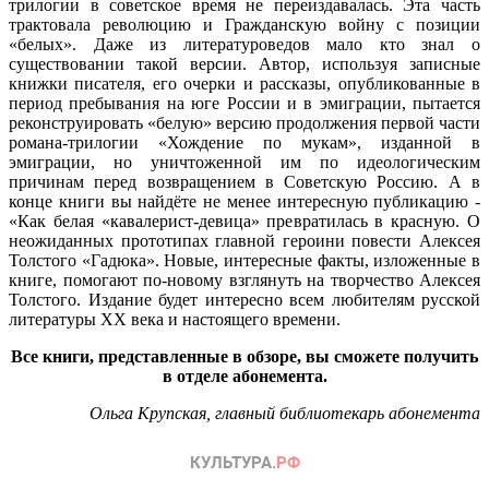
трилогии в советское время не переиздавалась. Эта часть
трактовала революцию и Гражданскую войну с позиции
«белых». Даже из литературоведов мало кто знал о
существовании такой версии. Автор, используя записные
книжки писателя, его очерки и рассказы, опубликованные в
период пребывания на юге России и в эмиграции, пытается
реконструировать «белую» версию продолжения первой части
романа-трилогии «Хождение по мукам», изданной в
эмиграции, но уничтоженной им по идеологическим
причинам перед возвращением в Советскую Россию. А в
конце книги вы найдёте не менее интересную публикацию -
«Как белая «кавалерист-девица» превратилась в красную. О
неожиданных прототипах главной героини повести Алексея
Толстого «Гадюка». Новые, интересные факты, изложенные в
книге, помогают по-новому взглянуть на творчество Алексея
Толстого. Издание будет интересно всем любителям русской
литературы XX века и настоящего времени.
Все книги, представленные в обзоре, вы сможете получить
в отделе абонемента.
Ольга Крупская, главный библиотекарь абонемента