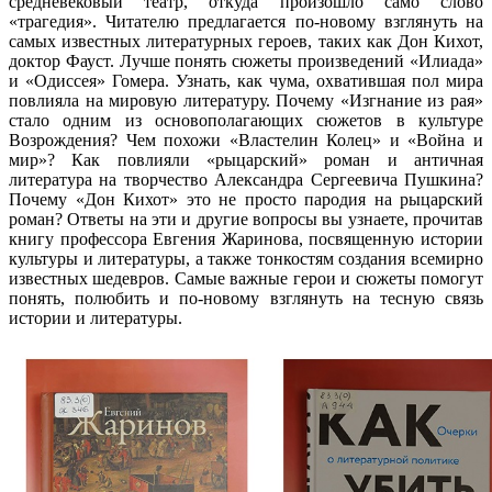
средневековый театр, откуда произошло само слово
«трагедия». Читателю предлагается по-новому взглянуть на
самых известных литературных героев, таких как Дон Кихот,
доктор Фауст. Лучше понять сюжеты произведений «Илиада»
и «Одиссея» Гомера. Узнать, как чума, охватившая пол мира
повлияла на мировую литературу. Почему «Изгнание из рая»
стало одним из основополагающих сюжетов в культуре
Возрождения? Чем похожи «Властелин Колец» и «Война и
мир»? Как повлияли «рыцарский» роман и античная
литература на творчество Александра Сергеевича Пушкина?
Почему «Дон Кихот» это не просто пародия на рыцарский
роман? Ответы на эти и другие вопросы вы узнаете, прочитав
книгу профессора Евгения Жаринова, посвященную истории
культуры и литературы, а также тонкостям создания всемирно
известных шедевров. Самые важные герои и сюжеты помогут
понять, полюбить и по-новому взглянуть на тесную связь
истории и литературы.