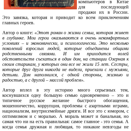
компьютеров в Китае
для последующей
продажи их в России.
Это завязка, которая и приводит ко всем приключениям
главных героев.
Автор о книге:
«Этот роман о жизни семьи, которая живет
в глубинке. Мои герои оказываются в очень некомфортных
условиях – и экономически, и психологически. Это несколько
поколений взрослых людей, которые объединены общими
родственными связями. И им приходится волей
обстоятельств съехаться в один дом, на станции Озерная к
своим старикам, у которых они все не жили 15 лет. Сестры,
которые друг друга никогда не видели, приехали с мужьями,
детьми. Дом наполнился, с одной стороны, жизнью и
радостью, а с другой – массой проблем».
Автор вплел в эту историю много серьезных тем,
коснувшихся одну большую семью одновременно – это и
типичное русское желание быстрого обогащения,
мошенничество, коррупция, проблемы с азартными играми,
национализм, внутрисемейные дрязги. И все это с юмором, с
оптимизмом и с моралью. А мораль может и банальная, но
самая что ни на есть правильная: самое главное - это семья. А
когда семья дружная и любящая, то никакие невзгоды не