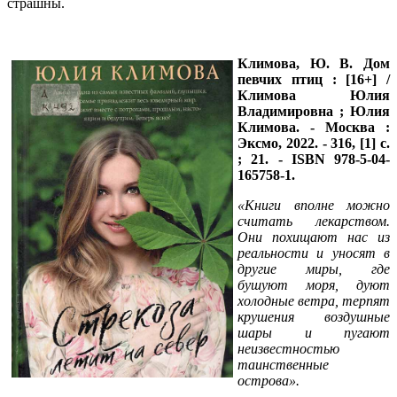
страшны.
Климова, Ю. В.
Дом
певчих птиц : [16+] /
Климова Юлия
Владимировна ; Юлия
Климова. - Москва :
Эксмо, 2022. - 316, [1] с.
; 21. - ISBN 978-5-04-
165758-1.
«Книги вполне можно
считать лекарством.
Они похищают нас из
реальности и уносят в
другие миры, где
бушуют моря, дуют
холодные ветра, терпят
крушения воздушные
шары и пугают
неизвестностью
таинственные
острова».