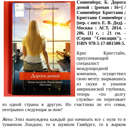
Сонненберг, Б.
Дорога
домой : [роман : 16+] /
Сонненберг Бриттани ;
Бриттани Сонненберг ;
[пер. с англ. Е. В. Дод]. -
Москва : АСТ, 2014. -
286, [1] с. ; 21 см. -
(Серия "Сенсация"). -
ISBN 978-5-17-081500-5.
Крис Кригстайн,
преуспевающий
специалист
международной
компании, осуществил
свою мечту: вырвавшись
из скуки и уныния
американской глубинки,
теперь «по долгу
службы» он переезжает
из одной страны в другую. Но счастлива ли его семья,
неотрывно следующая за ним?
Жена Элиз вынуждена каждый раз начинать все с нуля то в
туманном Лондоне, то в шумном Гамбурге, то в жарком