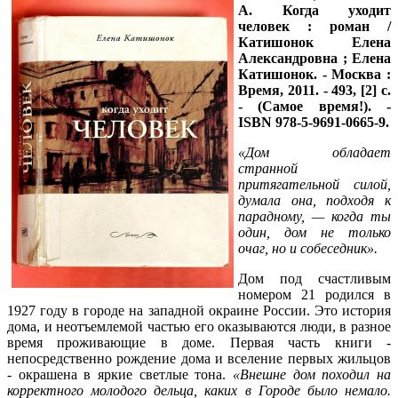
А.
Когда уходит
человек : роман /
Катишонок Елена
Александровна ; Елена
Катишонок. - Москва :
Время, 2011. - 493, [2] с.
- (Самое время!). -
ISBN 978-5-9691-0665-9.
«Дом обладает
странной
притягательной силой,
думала она, подходя к
парадному, — когда ты
один, дом не только
очаг, но и собеседник».
Дом под счастливым
номером 21 родился в
1927 году в городе на западной окраине России. Это история
дома, и неотъемлемой частью его оказываются люди, в разное
время проживающие в доме. Первая часть книги -
непосредственно рождение дома и вселение первых жильцов
- окрашена в яркие светлые тона.
«Внешне дом походил на
корректного молодого дельца, каких в Городе было немало.