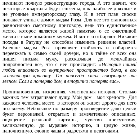
начинают полную реконструкцию города. А это значит, что
некоторые кварталы будут снесены, как наиболее дряхлые и
не угодные императорскому глазу. И в этот план сноски
попадает улица с домом мадам Розы. Для нее это становиться
равносильно смертному приговору, ведь это единственное
место, которое является живой памятью о ее счастливой
жизни с ныне покойным мужем. И вот его отбирают. Никакие
походы в Ратушу не способны изменить решение властей.
Внешне мадам Роза проявляет стойкость и собирается
переезжать в семью своей дочери, но в тайне от всех она
пишет письма мужу, рассказывая до мельчайших
подробностей всё, что с ней происходит:
«История нашей
любви вписалась во внутреннее пространство дома, в его
живописную красоту. Он навсегда стал связующим нас
звеном. Если я потеряю дом, я вторично потеряю вас».
Проникновенная, искренняя, чувственная история. Столько
важных тем затрагивают душу. Мой дом - моя крепость. Для
каждого человека место, в котором он живет дорого для него
по-своему. Небольшое по размеру произведение дало целый
букет персонажей, открытых и замечательно описанных,
ощущение реальной картины, чувство присутствия,
великолепную, до мурашек историю, и целую жизнь,
наполненную, словно чаша и радостями и невзгодами.