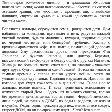
Тёмно-серое ратиновое пальто – и гранитная облицовка
такого же цвета; новая шляпа-котелок – и блестящая свежей
жестью крыша, две простые и прочные, как английские
ботинки, ступеньки крыльца и ясный приветливый взгляд
чистых окон».
Вселяются жильцы, образуются семьи, рождаются дети. Дом
наблюдает за жильцами, привыкает к ним, радуется каждой
уютной мелочи, будь то молочник, кухарки, поднимающиеся
по черной лестнице, или белозубый трубочист Каспар с
кружкой ароматного кофе, или цыган, помогающий доброму
дядюшке Яну распиливать дрова, или прекрасная Фея
Леонелла с букетом сирени, или доктор Бергман,
выгуливающий сенбернара и беседующий с другом Натаном.
Жильцы по большей части счастливы, но главное - уважают
друг друга, будто становятся одной семьей. Потом начинаются
темные времена - сперва только угроза войны, затем по
улицам города едут танки. Идиллия нарушается. Идиллия, по
которой дом будет сожалеть и в дальнейшем. Снова новые
жильцы, новые имена… И всех принимает, вспоминает и
отпускает старый Дом… Здесь нет никакого сюжета, только
бег времени день за днем, год за годом. Чередой мелькают
лица людей, живущих в ДОМЕ, их беды и радости, их жизни
и судьбы. Уходят одни, приходят другие... меняется все вокруг,
стареет ДОМ, но он по-прежнему ждет... Чего? Кто знает...