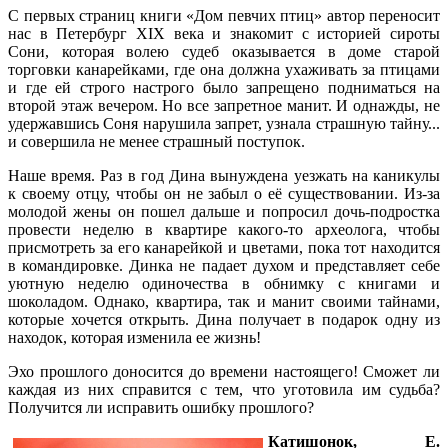
С первых страниц книги «Дом певчих птиц» автор переносит
нас в Петербург XIX века и знакомит с историей сироты
Сони, которая волею судеб оказывается в доме старой
торговки канарейками, где она должна ухаживать за птицами
и где ей строго настрого было запрещено подниматься на
второй этаж вечером. Но все запретное манит. И однажды, не
удержавшись Соня нарушила запрет, узнала страшную тайну...
и совершила не менее страшный поступок.
Наше время. Раз в год Дина вынуждена уезжать на каникулы
к своему отцу, чтобы он не забыл о её существовании. Из-за
молодой жены он пошел дальше и попросил дочь-подростка
провести неделю в квартире какого-то археолога, чтобы
присмотреть за его канарейкой и цветами, пока тот находится
в командировке. Динка не падает духом и представляет себе
уютную неделю одиночества в обнимку с книгами и
шоколадом. Однако, квартира, так и манит своими тайнами,
которые хочется открыть. Дина получает в подарок одну из
находок, которая изменила ее жизнь!
Эхо прошлого доносится до времени настоящего! Сможет ли
каждая из них справится с тем, что уготовила им судьба?
Получится ли исправить ошибку прошлого?
Катишонок, Е.