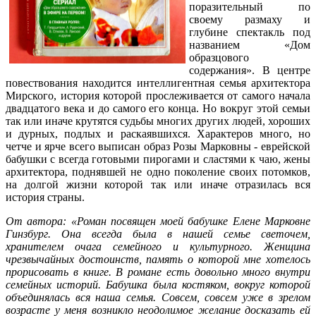
поразительный по
своему размаху и
глубине спектакль под
названием «Дом
образцового
содержания». В центре
повествования находится интеллигентная семья архитектора
Мирского, история которой прослеживается от самого начала
двадцатого века и до самого его конца. Но вокруг этой семьи
так или иначе крутятся судьбы многих других людей, хороших
и дурных, подлых и раскаявшихся. Характеров много, но
четче и ярче всего выписан образ Розы Марковны - еврейской
бабушки с всегда готовыми пирогами и сластями к чаю, жены
архитектора, поднявшей не одно поколение своих потомков,
на долгой жизни которой так или иначе отразилась вся
история страны.
От автора: «Роман посвящен моей бабушке Елене Марковне
Гинзбург. Она всегда была в нашей семье светочем,
хранителем очага семейного и культурного. Женщина
чрезвычайных достоинств, память о которой мне хотелось
прорисовать в книге. В романе есть довольно много внутри
семейных историй. Бабушка была костяком, вокруг которой
объединялась вся наша семья. Совсем, совсем уже в зрелом
возрасте у меня возникло неодолимое желание досказать ей