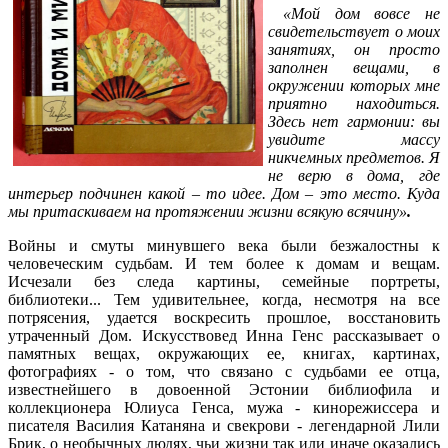
«Мой дом вовсе не
свидетельствует о моих
занятиях, он просто
заполнен вещами, в
окружении которых мне
приятно находиться.
Здесь нет гармонии: вы
увидите массу
никчемных предметов. Я
не верю в дома, где
интерьер подчинен какой – то идее. Дом – это место. Куда
мы притаскиваем на протяжении жизни всякую всячину»
.
Войны и смуты минувшего века были безжалостны к
человеческим судьбам. И тем более к домам и вещам.
Исчезали без следа картины, семейные портреты,
библиотеки... Тем удивительнее, когда, несмотря на все
потрясения, удается воскресить прошлое, восстановить
утраченный Дом. Искусствовед Инна Генс рассказывает о
памятных вещах, окружающих ее, книгах, картинах,
фотографиях - о том, что связано с судьбами ее отца,
известнейшего в довоенной Эстонии библиофила и
коллекционера Юлиуса Генса, мужа - кинорежиссера и
писателя Василия Катаняна и свекрови - легендарной Лили
Брик, о необычных людях, чьи жизни так или иначе оказались