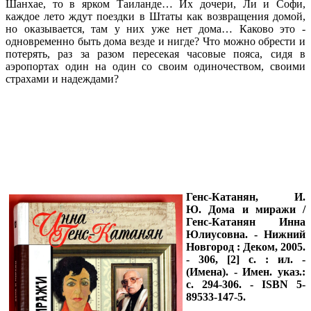
Шанхае, то в ярком Таиланде… Их дочери, Ли и Софи,
каждое лето ждут поездки в Штаты как возвращения домой,
но оказывается, там у них уже нет дома… Каково это -
одновременно быть дома везде и нигде? Что можно обрести и
потерять, раз за разом пересекая часовые пояса, сидя в
аэропортах один на один со своим одиночеством, своими
страхами и надеждами?
Генс-Катанян, И.
Ю.
Дома и миражи /
Генс-Катанян Инна
Юлиусовна. - Нижний
Новгород : Деком, 2005.
- 306, [2] с. : ил. -
(Имена). - Имен. указ.:
с. 294-306. - ISBN 5-
89533-147-5.