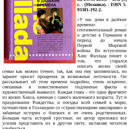
с. - (Мозаика). - ISBN 5-
93381-192-2.
«У нас дома в далёкие
времена» -
сентиментальный роман
о детстве в Германии в
период до начала
Первой Мировой
войны. Во вступлении
Ханс Фаллада пишет о
том, что старался
описать жизнь своей
семьи как можно точнее, так, как она ему запомнилась, но
заранее просит прощения за возможные неточности. Он
рассказывает об этом времени подробно, очень искренне,
смешивая в повествовании подлинные факты и
художественный вымысел. Каждая глава - это один фрагмент
из жизни Ханса, начиная с самого маленького возраста. Тут и
празднование Рождества, и поездка всей семьей к морю,
путешествие в Голландию со «странствующими школярами» и
забавные истории о близких и не очень родственниках.
Большая часть историй грустные, но автор приложил все
усилия представить их в другом свете, заставляя читателя
улыбнуться.