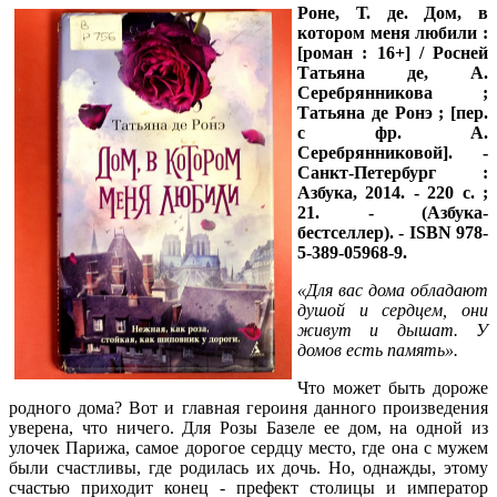
Роне, Т. де.
Дом, в
котором меня любили :
[роман : 16+] / Росней
Татьяна де, А.
Серебрянникова ;
Татьяна де Ронэ ; [пер.
с фр. А.
Серебрянниковой]. -
Санкт-Петербург :
Азбука, 2014. - 220 с. ;
21. - (Азбука-
бестселлер). - ISBN 978-
5-389-05968-9.
«Для вас дома обладают
душой и сердцем, они
живут и дышат. У
домов есть память».
Что может быть дороже
родного дома? Вот и главная героиня данного произведения
уверена, что ничего. Для Розы Базеле ее дом, на одной из
улочек Парижа, самое дорогое сердцу место, где она с мужем
были счастливы, где родилась их дочь. Но, однажды, этому
счастью приходит конец - префект столицы и император