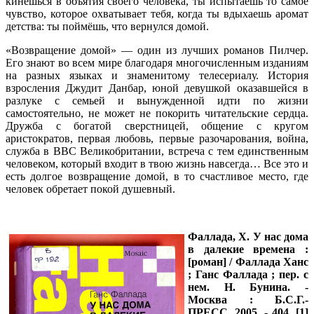
кинешься в объятия своего человека, ты испытаешь то самое
чувство, которое охватывает тебя, когда ты вдыхаешь аромат
детства: ты поймёшь, что вернулся домой.
«Возвращение домой» — один из лучших романов Пилчер.
Его знают во всем мире благодаря многочисленным изданиям
на разных языках и знаменитому телесериалу. История
взросления Джудит Данбар, юной девушкой оказавшейся в
разлуке с семьей и вынужденной идти по жизни
самостоятельно, не может не покорить читательские сердца.
Дружба с богатой сверстницей, общение с кругом
аристократов, первая любовь, первые разочарования, война,
служба в ВВС Великобритании, встреча с тем единственным
человеком, который входит в твою жизнь навсегда… Все это и
есть долгое возвращение домой, в то счастливое место, где
человек обретает покой душевный.
Фаллада, Х.
У нас дома
в далекие времена :
[роман] / Фаллада Ханс
; Ганс Фаллада ; пер. с
нем. Н. Бунина. -
Москва : Б.С.Г.-
ПРЕСС, 2005. - 404, [1]