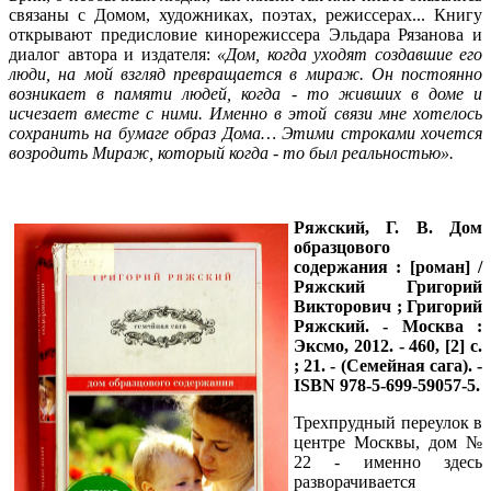
связаны с Домом, художниках, поэтах, режиссерах... Книгу
открывают предисловие кинорежиссера Эльдара Рязанова и
диалог автора и издателя:
«Дом, когда уходят создавшие его
люди, на мой взгляд превращается в мираж. Он постоянно
возникает в памяти людей, когда - то живших в доме и
исчезает вместе с ними. Именно в этой связи мне хотелось
сохранить на бумаге образ Дома… Этими строками хочется
возродить Мираж, который когда - то был реальностью».
Ряжский, Г. В.
Дом
образцового
содержания : [роман] /
Ряжский Григорий
Викторович ; Григорий
Ряжский. - Москва :
Эксмо, 2012. - 460, [2] с.
; 21. - (Семейная сага). -
ISBN 978-5-699-59057-5.
Трехпрудный переулок в
центре Москвы, дом №
22 - именно здесь
разворачивается