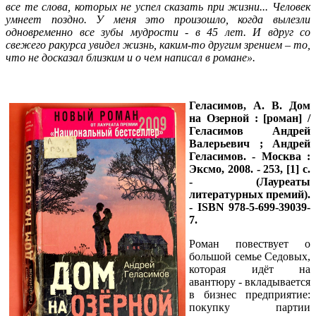
все те слова, которых не успел сказать при жизни... Человек
умнеет поздно. У меня это произошло, когда вылезли
одновременно все зубы мудрости - в 45 лет. И вдруг со
свежего ракурса увидел жизнь, каким-то другим зрением – то,
что не досказал близким и о чем написал в романе».
Геласимов, А. В.
Дом
на Озерной : [роман] /
Геласимов Андрей
Валерьевич ; Андрей
Геласимов. - Москва :
Эксмо, 2008. - 253, [1] с.
- (Лауреаты
литературных премий).
- ISBN 978-5-699-39039-
7.
Роман повествует о
большой семье Седовых,
которая идёт на
авантюру - вкладывается
в бизнес предприятие:
покупку партии