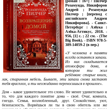
[роман : 16+] / Пилчер
Розамунда, Никифоров
Андрей ; Розамунда
Пилчер ; [перевод с
английского Андрея
Никифорова]. - Санкт-
Петербург : Азбука :
Азбка-Аттикус, 2018. -
956, [1] с. ; 22 см. - (The
Big Book). - ISBN 978-5-
389-14059-2 (в пер.)
«У человека в памяти
всегда остаются запахи.
Из них складывается
атмосфера дома, в
котором ты жил
ребёнком: старые книги,
лак, старинная мебель. Бывает, эти запахи снова застают
тебя врасплох, и ты неожиданно переносишься в прошлое».
Дом – какое удивительное это слово. Не менее удивительно и
то, что для каждого понятие дома – своё. Очаг, комната,
гнездо. Семья, возлюбленный, друг. Спокойствие, уют,
безопасность. Ворвёшься ли ты в свою обитель или же