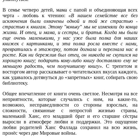
В семье четверо детей, мама с папой и объединяющая всех
черта - любовь к чтению:
«В нашем семействе все без
исключения были охвачены одной и той же страстью -
страстью к книгам. Этому "коньку" мы не изменяли до конца
жизни. И отец, и мама, и сестры, и братья. Когда мы были
еще очень маленькими, у нас уже была полка для наших
книжек с картинками, и эта полка росла вместе с нами,
превратилась в этажерку, потом догнала и перегнала нас в
росте. Как ни бережлив был отец, он никогда не скупился на
хорошую книгу; подарить кому-либо книгу доставляло ему не
меньшую радость, чем получившему книгу».
С трепетом и
восторгом автор рассказывает о читательских вкусах каждого,
как удавалось дотянуться до «запретных» книг, собирать свою
библиотеку.
Общее впечатление от книги очень светлое. Несмотря на все
неприятности, которые случались с ним, на какие-то,
возможно, несправедливости со стороны взрослых, на
сложности, связанные с непростой жизнью страны,
маленький Ханс, его младший брат и его старшие сёстры
выросли в атмосфере любви и поддержки. Это ощущение
любви родителей Ханс Фаллада сохранил на всю жизнь,
пронёс через две Мировые войны.