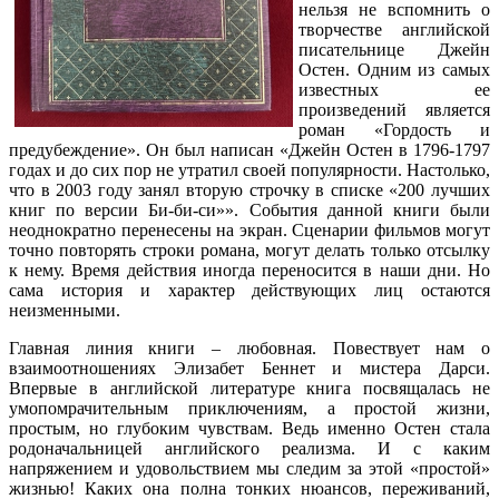
нельзя не вспомнить о
творчестве английской
писательнице Джейн
Остен. Одним из самых
известных ее
произведений является
роман «Гордость и
предубеждение». Он был написан «Джейн Остен в 1796-1797
годах и до сих пор не утратил своей популярности. Настолько,
что в 2003 году занял вторую строчку в списке «200 лучших
книг по версии Би-би-си»». События данной книги были
неоднократно перенесены на экран. Сценарии фильмов могут
точно повторять строки романа, могут делать только отсылку
к нему. Время действия иногда переносится в наши дни. Но
сама история и характер действующих лиц остаются
неизменными.
Главная линия книги – любовная. Повествует нам о
взаимоотношениях Элизабет Беннет и мистера Дарси.
Впервые в английской литературе книга посвящалась не
умопомрачительным приключениям, а простой жизни,
простым, но глубоким чувствам. Ведь именно Остен стала
родоначальницей английского реализма. И с каким
напряжением и удовольствием мы следим за этой «простой»
жизнью! Каких она полна тонких нюансов, переживаний,