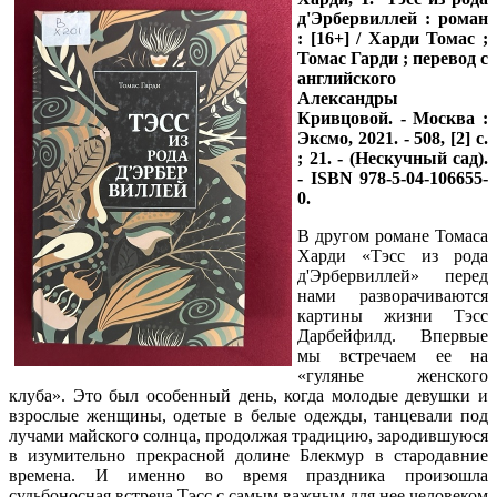
д'Эрбервиллей : роман
: [16+] / Харди Томас ;
Томас Гарди ; перевод с
английского
Александры
Кривцовой. - Москва :
Эксмо, 2021. - 508, [2] с.
; 21. - (Нескучный сад).
- ISBN 978-5-04-106655-
0.
В другом романе Томаса
Харди «Тэсс из рода
д'Эрбервиллей» перед
нами разворачиваются
картины жизни Тэсс
Дарбейфилд. Впервые
мы встречаем ее на
«гулянье женского
клуба». Это был особенный день, когда молодые девушки и
взрослые женщины, одетые в белые одежды, танцевали под
лучами майского солнца, продолжая традицию, зародившуюся
в изумительно прекрасной долине Блекмур в стародавние
времена. И именно во время праздника произошла
судьбоносная встреча Тэсс с самым важным для нее человеком