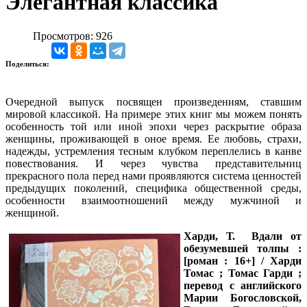
Элегантная классика
Просмотров: 926
Поделиться:
Очередной выпуск посвящен произведениям, ставшим
мировой классикой. На примере этих книг мы можем понять
особенность той или иной эпохи через раскрытие образа
женщины, проживающей в оное время. Ее любовь, страхи,
надежды, устремления тесным клубком переплелись в канве
повествования. И через чувства представительниц
прекрасного пола перед нами проявляются система ценностей
предыдущих поколений, специфика общественной среды,
особенности взаимоотношений между мужчиной и
женщиной.
Харди, Т.
Вдали от
обезумевшей толпы :
[роман : 16+] / Харди
Томас ; Томас Гарди ;
перевод с английского
Марии Богословской,