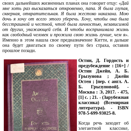
своих дальнейших жизненных планах она говорит отцу:
«Дай
мне хоть раз высказаться откровенно, папа. Я была глупая,
скверная, отвратительная. Я была жестоко наказана. Мою
дочь я хочу от всего этого уберечь. Хочу, чтобы она была
бесстрашной и честной, чтоб была личностью, независимой
от других, уважающей себя. И чтобы воспринимала жизнь
как свободный человек и прожила свою жизнь лучше, чем я».
Именно в этом нашла свое предназначение Китти, и дальше
она будет двигаться по своему пути без страха, оставив
прошлое позади.
Остин, Д.
Гордость и
предубеждение : [16+] /
Остин Джейн, А. Б.
Грызунова ; Джейн
Остен ; [пер. с англ. А.
Б. Грызуновой]. -
Москва : Э, 2017. - 475,
[1] c. ; 21. - (Зарубежная
классика) (Всемирная
литература).
- ISBN
978-5-699-93025-8.
Когда речь заходит об
элегантной классике,