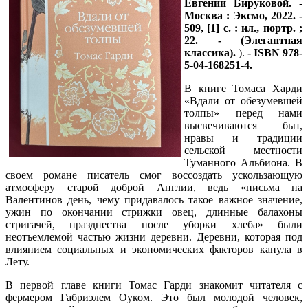
Евгении Бируковой. -
Москва : Эксмо, 2022. -
509, [1] с. : ил., портр. ;
22. - (Элегантная
классика).
).
- ISBN 978-
5-04-168251-4.
В книге Томаса Харди
«Вдали от обезумевшей
толпы» перед нами
высвечиваются быт,
нравы и традиции
сельской местности
Туманного Альбиона. В
своем романе писатель смог воссоздать ускользающую
атмосферу старой доброй Англии, ведь «письма на
Валентинов день, чему придавалось такое важное значение,
ужин по окончании стрижки овец, длинные балахоны
стригачей, празднества после уборки хлеба» были
неотъемлемой частью жизни деревни. Деревни, которая под
влиянием социальных и экономических факторов канула в
Лету.
В первой главе книги Томас Гарди знакомит читателя с
фермером Габриэлем Оуком. Это был молодой человек,