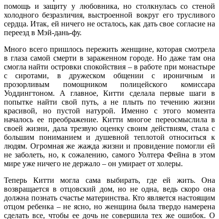
помощь и защиту у любовника, но столкнулась со стеной
холодного безразличия, выстроенной вокруг его трусливого
сердца. Итак, ей ничего не осталось, как дать свое согласие на
переезд в Мэй-дань-фу.
Много всего пришлось пережить женщине, которая смотрела
в глаза самой смерти в зараженном городе. Но даже там она
смогла найти островки спокойствия – в работе при монастыре
с сиротами, в дружеском общении с ироничным и
прозорливым помощником полицейского комиссара
Уоддингтоном. А главное, Китти сделала первые шаги в
попытке найти свой путь, а не плыть по течению жизни
красивой, но пустой натурой. Именно с этого момента
началось ее преображение. Китти многое переосмыслила в
своей жизни, дала трезвую оценку своим действиям, стала с
большим пониманием и душевной теплотой относиться к
людям. Огромная же жажда жизни и провидение помогли ей
не заболеть, но, к сожалению, самого Уолтера Фейна в этом
мире уже ничего не держало – он умирает от холеры.
Теперь Китти могла сама выбирать, где ей жить. Она
возвращается в отцовский дом, но не одна, ведь скоро она
должна познать счастье материнства. Кто является настоящим
отцом ребенка – не ясно, но женщина была твердо намерена
сделать все, чтобы ее дочь не совершила тех же ошибок. О