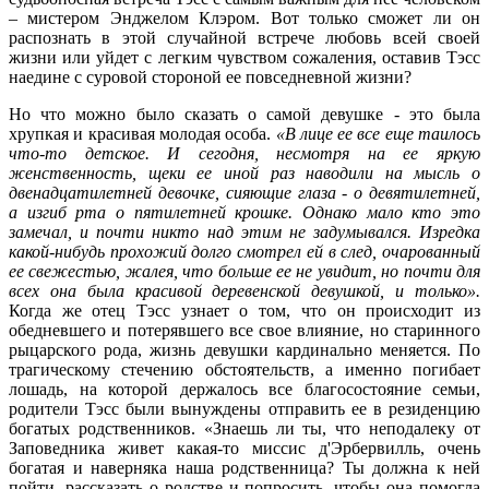
– мистером Энджелом Клэром. Вот только сможет ли он
распознать в этой случайной встрече любовь всей своей
жизни или уйдет с легким чувством сожаления, оставив Тэсс
наедине с суровой стороной ее повседневной жизни?
Но что можно было сказать о самой девушке - это была
хрупкая и красивая молодая особа.
«В лице ее все еще таилось
что-то детское. И сегодня, несмотря на ее яркую
женственность, щеки ее иной раз наводили на мысль о
двенадцатилетней девочке, сияющие глаза - о девятилетней,
а изгиб рта о пятилетней крошке. Однако мало кто это
замечал, и почти никто над этим не задумывался. Изредка
какой-нибудь прохожий долго смотрел ей в след, очарованный
ее свежестью, жалея, что больше ее не увидит, но почти для
всех она была красивой деревенской девушкой, и только».
Когда же отец Тэсс узнает о том, что он происходит из
обедневшего и потерявшего все свое влияние, но старинного
рыцарского рода, жизнь девушки кардинально меняется. По
трагическому стечению обстоятельств, а именно погибает
лошадь, на которой держалось все благосостояние семьи,
родители Тэсс были вынуждены отправить ее в резиденцию
богатых родственников. «Знаешь ли ты, что неподалеку от
Заповедника живет какая-то миссис д'Эрбервилль, очень
богатая и наверняка наша родственница? Ты должна к ней
пойти, рассказать о родстве и попросить, чтобы она помогла