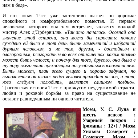
нам в беде».
И вот юная Тэсс уже застенчиво шагает по дорожке
спокойного и комфортабельного поместья. И первым
человеком, которого она там встречает, является молодой
мистер Алек д’Эрбервилль.
«Так это началось. Осознай она
значение этой встречи, она могла бы спросить: почему
суждено ей было в тот день быть замеченной и избранной
дурным человеком, а не тем, другим, - достойным и
благородным, благородным во всех отношениях, каким только
может быть человек; и почему для того, другого, она была в
ту пору всего лишь преходящим полузабытым воспоминанием.
Быть может, план всего сущего и хорошо задуман, но
выполняется он плохо: редко человек приходит на зов, и тот,
кого следует полюбить, является слишком поздно».
Трагическая история Тэсс с привкусом неудержимой страсти,
любви и роковой борьбы за право на существование не
оставит равнодушным ни одного читателя.
Моэм, У. С.
Луна и
шесть пенсов ;
Узорный покров :
[романы : 12+] / Моэм
Уильям Сомерсет ;
Сомерсет Моэм ;