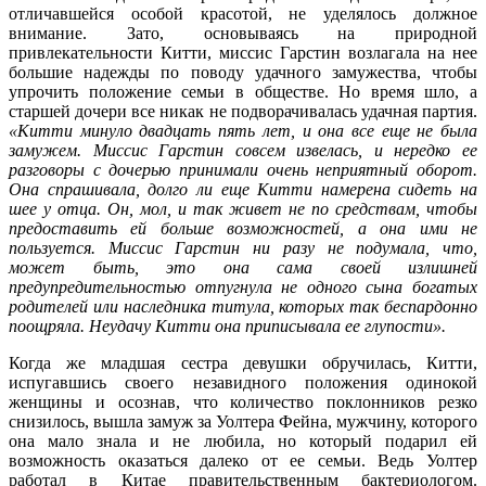
отличавшейся особой красотой, не уделялось должное
внимание. Зато, основываясь на природной
привлекательности Китти, миссис Гарстин возлагала на нее
большие надежды по поводу удачного замужества, чтобы
упрочить положение семьи в обществе. Но время шло, а
старшей дочери все никак не подворачивалась удачная партия.
«Китти минуло двадцать пять лет, и она все еще не была
замужем. Миссис Гарстин совсем извелась, и нередко ее
разговоры с дочерью принимали очень неприятный оборот.
Она спрашивала, долго ли еще Китти намерена сидеть на
шее у отца. Он, мол, и так живет не по средствам, чтобы
предоставить ей больше возможностей, а она ими не
пользуется. Миссис Гарстин ни разу не подумала, что,
может быть, это она сама своей излишней
предупредительностью отпугнула не одного сына богатых
родителей или наследника титула, которых так беспардонно
поощряла. Неудачу Китти она приписывала ее глупости».
Когда же младшая сестра девушки обручилась, Китти,
испугавшись своего незавидного положения одинокой
женщины и осознав, что количество поклонников резко
снизилось, вышла замуж за Уолтера Фейна, мужчину, которого
она мало знала и не любила, но который подарил ей
возможность оказаться далеко от ее семьи. Ведь Уолтер
работал в Китае правительственным бактериологом.