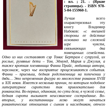
: ил. ; 21. - (Яркие
страницы).
- ISBN 978-
5-04-155960-1.
Лучше всего
охарактеризовал эту
книгу Владимир
Набоков:
«с внешней
стороны ее действие
основано на сложной
игре чувств,
связывающих два
помещичьих семейства.
Одно из них составляют сэр Томас Бертрам с супругой, их
рослые, румяные дети – Том, Эдмунд, Мария и Джулия, а
также кроткая племянница Фанни Прайс, любимица автора,
персонаж, через чье восприятие процеживаются события.
Фанни – приемыш, бедная родственница на попечении у
дяди… Это непременная фигура во множестве романов
XVIII
и
XIX
веков. Имеется несколько причин, по которым подобное
литературное сиротство так привлекательно для
романиста. Во-первых, одинокая, по сути дела, в чужой семье,
бедная сирота вызывает неиссякаемое сострадание. Во-
вторых, у воспитанницы легко могут начаться
романтические отношения с сыном и наследником, отчего