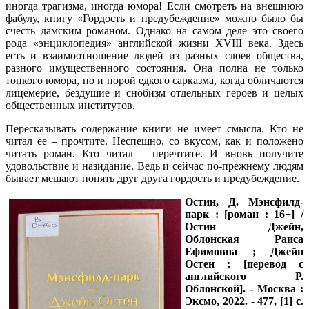
иногда трагизма, иногда юмора! Если смотреть на внешнюю
фабулу, книгу «Гордость и предубеждение» можно было бы
счесть дамским романом. Однако на самом деле это своего
рода «энциклопедия» английской жизни XVIII века. Здесь
есть и взаимоотношение людей из разных слоев общества,
разного имущественного состояния. Она полна не только
тонкого юмора, но и порой едкого сарказма, когда обличаются
лицемерие, бездушие и снобизм отдельных героев и целых
общественных институтов.
Пересказывать содержание книги не имеет смысла. Кто не
читал ее – прочтите. Неспешно, со вкусом, как и положено
читать роман. Кто читал – перечтите. И вновь получите
удовольствие и назидание. Ведь и сейчас по-прежнему людям
бывает мешают понять друг друга гордость и предубеждение.
Остин, Д.
Мэнсфилд-
парк : [роман : 16+] /
Остин Джейн,
Облонская Раиса
Ефимовна ; Джейн
Остен ; [перевод с
английского Р.
Облонской]. - Москва :
Эксмо, 2022. - 477, [1] с.