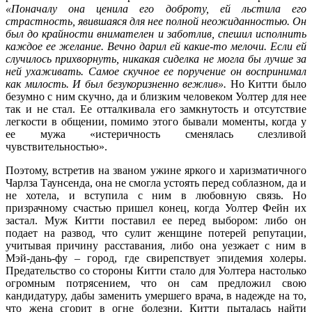
«Поначалу она ценила его доброту, ей льстила его
страстность, явившаяся для нее полной неожиданностью. Он
был до крайности внимателен и заботлив, спешил исполнить
каждое ее желание. Вечно дарил ей какие-то мелочи. Если ей
случилось прихворнуть, никакая сиделка не могла бы лучше за
ней ухаживать. Самое скучное ее поручение он воспринимал
как милость. И был безукоризненно вежлив».
Но Китти было
безумно с ним скучно, да и близким человеком Уолтер для нее
так и не стал. Ее отталкивала его замкнутость и отсутствие
легкости в общении, помимо этого бывали моменты, когда у
ее мужа «истеричность сменялась слезливой
чувствительностью».
Поэтому, встретив на званом ужине яркого и харизматичного
Чарлза Таунсенда, она не смогла устоять перед соблазном, да и
не хотела, и вступила с ним в любовную связь. Но
призрачному счастью пришел конец, когда Уолтер Фейн их
застал. Муж Китти поставил ее перед выбором: либо он
подает на развод, что сулит женщине потерей репутации,
учитывая причину расставания, либо она уезжает с ним в
Мэй-дань-фу – город, где свирепствует эпидемия холеры.
Предательство со стороны Китти стало для Уолтера настолько
огромным потрясением, что он сам предложил свою
кандидатуру, дабы заменить умершего врача, в надежде на то,
что жена сгорит в огне болезни. Китти пыталась найти