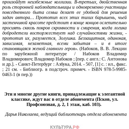
произойдут неизбежные коллизии. В-третьих, двойственная
роль сторонней наблюдательницы и одновременно участницы
повседневного быта семьи делает ее удобной для решения
задач автора… Прототип всех этих тихих барышень, чьей
застенчивой красоте предстоит в конце концов ослепительно
просиять сквозь покров скромности и смирения, когда логика
добродетели восторжествует над случайностями жизни, -
прототип их, разумеется, Золушка. Беззащитная, одинокая,
зависимая, незаметная, всеми забытая – и в итоге
становящаяся женой главного героя».
(Набоков, В. В. Лекции
по зарубежной литературе / Набоков Владимир
Владимирович; Владимир Набоков ; [пер. с англ.: С. Антонова
и др.]. - Санкт-Петербург : Азбука, 2014. - 507, [1] с. : ил., факс.
; 21 см. - Библиогр. в подстроч. примеч. - ISBN 978-5-9985-
0463-1 (в пер.))
Эти и многие другие книги, принадлежащие к элегантной
классике, ждут вас в отделе абонемента (Псков, ул.
Профсоюзная, д. 2, 1 этаж, каб. 103).
Дарья Николаева, ведущий библиотекарь отдела абонемента