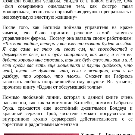
хозяйкой большой усадьбы. Увидев ее в новом статусе, Оук
«был совершенно ошеломлен тем, как быстро такая
молоденькая, неопытная норкомбская девушка превратилась в
невозмутимую властную женщину».
После того, как Батшеба поймала управителя на краже
ячменя, ею было принято решение самой заняться
управлением фермы. Посему она заявила своим работникам:
«Так вот знайте, теперь у вас вместо хозяина будет хозяйка.
Я еще сама не знаю ни своих сил, ни способностей в
фермерском деле, но я буду стараться, как могу, и если вы
будете хорошо мне служить, так же буду служить вам и я. А
если среди вас есть еще мошенники и плуты (надеюсь, что
нет), пусть не думают, что, если я женщина, так я не
разберу, что хорошо, что плохо».
Сможет ли Габриэль
завоевать любовь понравившейся ему девушки Вы узнаете,
прочитав книгу «Вдали от обезумевшей толпы».
Помимо любовной линии, которая в данной книге очень
насыщенна, так как за внимание Батшебы, помимо Габриэля
Оука, сражаются еще достойный джентльмен Болдвуд и
красивый сержант Трой, читатель сможет погрузиться во
внутреннюю кухню фермерской действительности с ее
горестями и радостными моментами.
Харди, Т.
Тэсс из рода