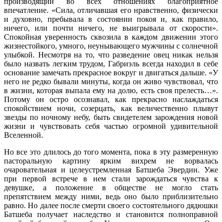
производящий во всех отношениях благоприятное
впечатление. «Сила, отличавшая его нравственно, физически
и духовно, пребывала в состоянии покоя и, как правило,
ничего, или почти ничего, не выигрывала от скорости».
Спокойная уверенность сквозила в каждом движении этого
жизнестойкого, умного, неунывающего мужчины с солнечной
улыбкой. Несмотря на то, что разведение овец никак нельзя
было назвать легким трудом, Габриэль всегда находил в себе
основание замечать прекрасное вокруг и двигаться дальше. «У
него не редко бывали минуты, когда он живо чувствовал, что
в жизни, которая выпала ему на долю, есть своя прелесть…».
Потому он остро осознавал, как прекрасно наслаждаться
спокойствием ночи, созерцать, как величественно плывут
звезды по ночному небу, быть свидетелем зарождения новой
жизни и чувствовать себя частью огромной удивительной
Вселенной.
Но все это длилось до того момента, пока в эту размеренную
пасторальную картину ярким вихрем не ворвалась
очаровательная и целеустремленная Батшеба Эвердин. Уже
при первой встрече в нем стали зарождаться чувства к
девушке, а положение в обществе не могло стать
препятствием между ними, ведь оно было приблизительно
равно. Но далее после смерти своего состоятельного дядюшки
Батшеба получает наследство и становится полноправной