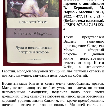
перевод с английского
В. Бернацкой, М.
Лорие. - Москва : АСТ,
2022. - 477, [1] с. ; 21. -
(Библиотека классики).
- ISBN 978-5-17-151123-
4.
Также представляем
Вашему вниманию
произведение Сомерсета
Моэма «Узорный
покров». В данной
книге повествование
ведется от лица Китти
Фейн, в девичестве
Гарстин, молодой замужней женщины, чья пагубная страсть к
другому мужчине, запустила цепь роковых событий.
Воспитывалась Китти в семье очень своеобразных нравов.
Мать, не отличающаяся особым умом, но ведомая по жизни
непомерными амбициями, подавила волю всех своих
домашних. Отец семейства работал на износ, дабы обеспечить
хороший уровень жизни близким, но, кроме пренебрежения,
ничего не видел со стороны родных. Младшей сестре, не