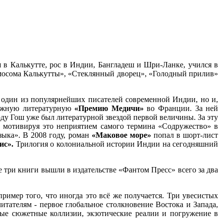
 в Калькутте, рос в Индии, Бангладеш и Шри-Ланке, учился в
омосома Калькутты», «Стеклянный дворец», «Голодный прилив»
 один из популярнейших писателей современной Индии, но и,
тижную литературную
«Премию Медичи»
во Франции. За ней
оду Гош уже был литературной звездой первой величины. За эту
ё, мотивируя это неприятием самого термина «Содружество» в
ыка». В 2008 году, роман
«Маковое море»
попал в шорт-лист
ис».
Трилогия о колониальной истории Индии на сегодняшний
 три книги вышли в издательстве «Фантом Пресс» всего за два
имер того, что иногда это всё же получается. Три увесистых
ателям - первое глобальное столкновение Востока и Запада,
ные сюжетные коллизии, экзотические реалии и погружение в