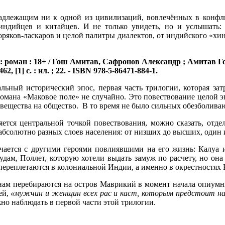
адлежащим ни к одной из цивилизаций, вовлечённых в конфл
индийцев и китайцев. И не только увидеть, но и услышать:
ряков-ласкаров и целой палитры диалектов, от индийского «хи
: роман : 18+ / Гош Амитав, Сафронов Александр ; Амитав Г
462, [1] с. : ил. ; 22. - ISBN 978-5-86471-884-1.
льный исторический эпос, первая часть трилогии, которая за
романа «Маковое поле» не случайно. Это повествование целой э
 вещества на общество. В то время не было сильных обезболива
ется центральной точкой повествования, можно сказать, отде
абсолютно разных слоев населения: от низших до высших, один
ечается с другими героями повлиявшими на его жизнь: Калу
удам, Поллет, которую хотели выдать замуж по расчету, но он
переплетаются в колониальной Индии, а именно в окрестностях 
ам перебираются на остров Маврикий в момент начала опиумны
ей,
«мужчин и женщин всех рас и ка
c
т, которым предстоит нав
о наблюдать в первой части этой трилогии.