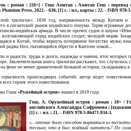
к : роман : [18+] / Гош Амитав ; Амитав Гош ; перевод 
Phantom Press, 2022. - 638, [1] с. : ил., карты ; 22. - ISBN 978-5
ной трилогии». 1839 год, напряженность между Китаем и Б
го в гигантский рынок индийского опиума. Теряя огромные до
итанско-индийская армада. В числе прочих судов и шхуна «Ибис
 возглавляющий отряд индийских солдат; молодой моряк Захар
щаяся в Китай, чтобы вернуть потерянное богатство мужа; юна
ий раджа Нил, пытающийся обрести в Кантоне покой...
али и радости, труды и долги, надежды и чаяния, итог которых 
мире. Заключительная книга трилогии расскажет, что случилос
 на фоне не менее драматичной большой истории, складываясь в
 серьезность происходящих событий, автор ведет повествова
 всех героев этого повествования.
ава Гоша
«Ружейный остров»
вышел в 2019 году.
Гош, А.
Оружейный остров : роман : 18+ / Г
английского Александра Сафронова ; [художник:
[1] с. : ил. ; 21. - ISBN 978-5-86471-934-3.
«…чтение было способом вырваться из тесноты 
тесным, что я был жадный читатель? По силам