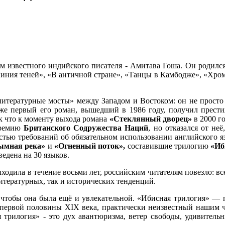
 известного индийского писателя - Амитава Гоша. Он родился
Линия теней», «В античной стране», «Танцы в Камбодже», «Хр
литературные мосты» между Западом и Востоком: он не просто
Уже первый его роман, вышедший в 1986 году, получил прес
ак что к моменту выхода романа
«Стеклянный дворец»
в 2000 г
ремию
Британского Содружества Наций
, но отказался от не
ью требований об обязательном использовании английского яз
ымная река»
и
«Огненный поток»,
составившие трилогию
«Иб
едена на 30 языков.
одила в течение восьми лет, российским читателям повезло: все
итературных, так и исторических тенденций.
 чтобы она была ещё и увлекательной. «Ибисная трилогия» — пр
ервой половины XIX века, практически неизвестный нашим чит
трилогия» - это дух авантюризма, ветер свободы, удивитель