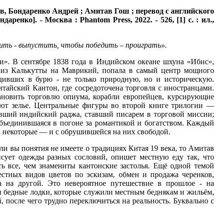
в, Бондаренко Андрей ; Амитав Гош ; перевод с английского
енко]. - Москва : Phantom Press, 2022. - 526, [1] с. : ил.,
ть - выпустить, чтобы победить – проиграть».
и». В сентябре 1838 года в Индийском океане шхуна «Ибис»,
 из Калькутты на Маврикий, попала в самый центр мощного
одивших в бурю - не только природную, но и историческую.
итайский Кантон, где сосредоточена торговля с иностранцами.
ановить торговлю опиума, корабли европейцев, курсирующие
ют зелье. Центральные фигуры во второй книге трилогии —
вший индийский раджа, ставший писарем в торговой миссии;
бъединившаяся в погоне за романтикой и богатством. Каждый
 а некоторые — и с обрушившейся на них свободой.
ли вы понятия не имеете о традициях Китая 19 века, то Амитав
сует одежды разных сословий, опишет местную еду так, что
ать все, чем знамениты кантонские застолья. Ещё одной темой
естных видов цветов по эскизам, обмен и продажа черенков,
а на другой. Это невероятное путешествие в прошлое - на
 и бедные лодки, которые служили местным беднякам и жильём,
 после чего трудно переключиться на реальность. Буквально с