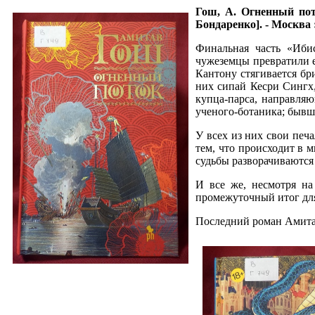
Гош, А.
Огненный пото
Бондаренко]. - Москва : 
Финальная часть «Ибис
чужеземцы превратили е
Кантону стягивается бр
них сипай Кесри Сингх,
купца-парса, направляю
ученого-ботаника; бывш
У всех из них свои печ
тем, что происходит в 
судьбы разворачиваются
И все же, несмотря на
промежуточный итог для
Последний роман Амит