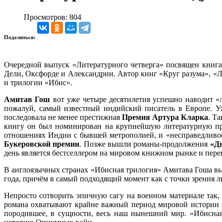
Просмотров: 804
Поделиться:
Очередной выпуск «Литературного четверга» посвящен книгам
Дели, Оксфорде и Александрии. Автор книг «Круг разума», «
и трилогии «Ибис».
Амитав Гош
вот уже четыре десятилетия успешно наводит «
пожалуй, самый известный индийский писатель в Европе. 
последовала не менее престижная
Премия Артура Кларка
. Т
книгу он был номинирован на крупнейшую литературную п
отношениях Индии с бывшей метрополией, и «несправедливост
Букеровской премии
. Позже вышли романы-продолжения
«Д
день является бестселлером на мировом книжном рынке и перев
В англоязычных странах «Ибисная трилогия» Амитава Гоша вых
года, причём в самый подходящий момент как с точки зрения л
Непросто сотворить эпичную сагу на военном материале так,
романа охватывают крайне важный период мировой истории п
породившее, в сущности, весь наш нынешний мир. «Ибисная 