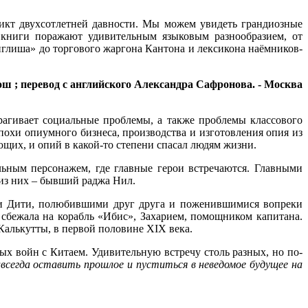
икт двухсотлетней давности. Мы можем увидеть грандиозные
 книги поражают удивительным языковым разнообразием, от
нглиша» до торгового жаргона Кантона и лексикона наёмников-
ош ; перевод с английского Александра Сафронова. - Москва
трагивает социальные проблемы, а также проблемы классового
похи опиумного бизнеса, производства и изготовления опия из
ющих, и опий в какой-то степени спасал людям жизни.
льным персонажем, где главные герои встречаются. Главными
 из них – бывший раджа Нил.
а и Дити, полюбившими друг друга и поженившимися вопреки
а сбежала на корабль «Ибис», Захарием, помощником капитана.
Калькутты, в первой половине XIX века.
х войн с Китаем. Удивительную встречу столь разных, но по-
сегда оставить прошлое и пуститься в неведомое будущее на