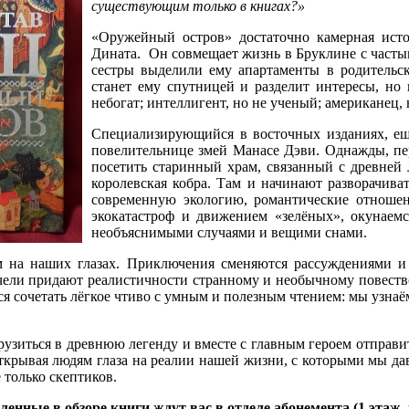
существующим только в книгах?»
«Оружейный остров» достаточно камерная истор
Дината. Он совмещает жизнь в Бруклине с частым
сестры выделили ему апартаменты в родительск
станет ему спутницей и разделит интересы, но 
небогат; интеллигент, но не ученый; американец,
Специализирующийся в восточных изданиях, ещ
повелительнице змей Манасе Дэви. Однажды, пе
посетить старинный храм, связанный с древней
королевская кобра. Там и начинают разворачива
современную экологию, романтические отношен
экокатастроф и движением «зелёных», окунаемс
необъяснимыми случаями и вещими снами.
м на наших глазах. Приключения сменяются рассуждениями и
качели придают реалистичности странному и необычному повеств
я сочетать лёгкое чтиво с умным и полезным чтением: мы узнаё
рузиться в древнюю легенду и вместе с главным героем отправи
ткрывая людям глаза на реалии нашей жизни, с которыми мы дав
 только скептиков.
ленные в обзоре книги ждут вас в отделе абонемента (1 этаж, 