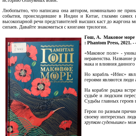
историю Опиумных войн.
Любопытно, что написана она автором, номинально не прин
события, происходившие в Индии и Китае, глазами самих 
высокопарной речи представителей высших каст до жаргона мо
сипаев. Давайте знакомиться с книгами трилогии.
Гош, А. Маковое море 
: Phantom Press, 2021. - 
«Маковое поле» - уника
неравенства. Название 
мака и влияния данного
Но корабль «Ибис» явля
героями являются люди 
На корабле раджа встр
судьбе и людским перес
Судьбы главных героев 
Герои по разным причин
своему интересных люд
хрупком суденышке»
можн