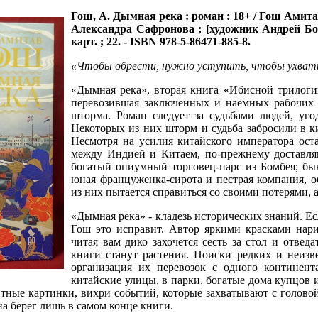
Гош, А.
Дымная река : роман : 18+ / Гош Амита
Александра Сафронова ; [художник Андрей Бондар
карт. ; 22. - ISBN 978-5-86471-885-8.
«Чтобы обрести, нужно уступить, чтобы ухвати
«Дымная река», вторая книга «Ибисной трилоги
перевозившая заключенных и наемных рабочих
шторма. Роман следует за судьбами людей, уг
Некоторых из них шторм и судьба забросили в к
Несмотря на усилия китайского императора ост
между Индией и Китаем, по-прежнему доставля
богатый опиумный торговец-парс из Бомбея; бы
юная француженка-сирота и пестрая компания, о
из них пытается справиться со своими потерями,
«Дымная река» - кладезь исторических знаний. Ес
Гош это исправит. Автор яркими красками нари
читая вам дико захочется сесть за стол и отвед
книги станут растения. Поиски редких и неизв
организация их перевозок с одного континент
китайские улицы, в парки, богатые дома купцов
тные картинки, вихри событий, которые захватывают с головой,
а берег лишь в самом конце книги.