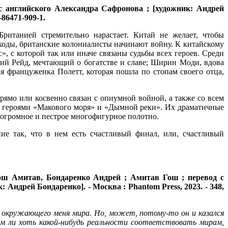
с английского Александра Сафронова ; [художник: Андрей
-86471-909-1.
ританией стремительно нарастает. Китай не желает, чтобы
ходы, британские колониалисты начинают войну. К китайскому
», с которой так или иначе связаны судьбы всех героев. Среди
ий Рейд, мечтающий о богатстве и славе; Ширин Моди, вдова
я француженка Полетт, которая пошла по стопам своего отца,
прямо или косвенно связан с опиумной войной, а также со всем
ь с героями «Макового моря» и «Дымной реки». Их драматичные
 огромное и пестрое многофигурное полотно.
ние так, что в нем есть счастливый финал, или, счастливый
ош Амитав, Бондаренко Андрей ; Амитав Гош ; перевод с
 Андрей Бондаренко]. - Москва : Phantom Press, 2023. - 348,
окружающего меня мира. Но, может, потому-то он и казался
 ли хоть какой-нибудь реальности соответствовать мирам,