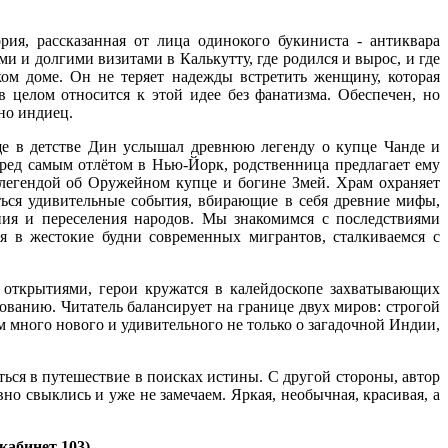
ия, рассказанная от лица одинокого букиниста - антиквара
и и долгими визитами в Калькутту, где родился и вырос, и где
ом доме. Он не теряет надежды встретить женщину, которая
в целом относится к этой идее без фанатизма. Обеспечен, но
 но индиец.
е в детстве Дин услышал древнюю легенду о купце Чанде и
ред самым отлётом в Нью-Йорк, родственница предлагает ему
 легендой об Оружейном купце и богине Змей. Храм охраняет
ться удивительные события, вбирающие в себя древние мифы,
ия и переселения народов. Мы знакомимся с последствиями
я в жестокие будни современных мигрантов, сталкиваемся с
 открытиями, герои кружатся в калейдоскопе захватывающих
ованию. Читатель балансирует на границе двух миров: строгой
м много нового и удивительного не только о загадочной Индии,
ться в путешествие в поисках истины. С другой стороны, автор
но свыклись и уже не замечаем. Яркая, необычная, красивая, а
кабинет 103).