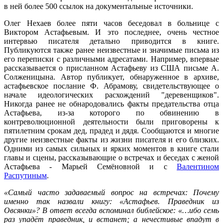
в ней более 500 ссылок на документальные источники.
Олег Нехаев более пяти часов беседовал в больнице с
Виктором Астафьевым. И это последнее, очень честное
интервью писателя детально приводится в книге.
Публикуются также ранее неизвестные и значимые письма из
его переписки с различными адресатами. Например, впервые
рассказывается о присланном Астафьеву из США письме А.
Солженицына. Автор публикует, обнаруженное в архиве,
астафьевское послание Ф. Абрамову, свидетельствующее о
начале идеологических расхождений "деревенщиков".
Никогда ранее не обнародовались факты предательства отца
Астафьева, из-за которого по обвинению в
контреволюционной деятельности были приговорены к
пятилетним срокам дед, прадед и дядя. Сообщаются и многие
другие неизвестные факты из жизни писателя и его близких.
Одними из самых сильных и ярких моментов в книге стали
главы и сцены, рассказывающие о встречах и беседах с женой
Астафьева - Марьей Семёновной и с
Валентином
Распутиным
.
«Самый часто задаваемый вопрос на встречах: Почему
именно так назвали книгу: «Астафьев. Праведник из
Овсянки»? В ответ всегда вспоминал библейское: «…ибо семь
раз упадёт праведник, и встанет; а нечестивые впадут в