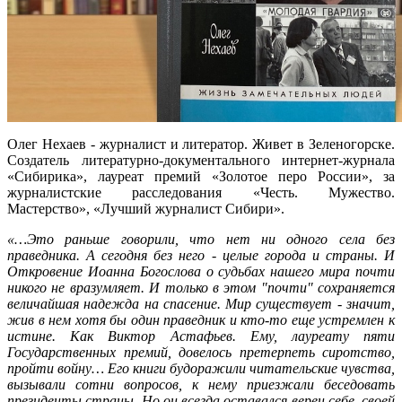
Олег Нехаев - журналист и литератор. Живет в Зеленогорске.
Создатель литературно-документального интернет-журнала
«Сибирика», лауреат премий «Золотое перо России», за
журналистские расследования «Честь. Мужество.
Мастерство», «Лучший журналист Сибири».
«…Это раньше говорили, что нет ни одного села без
праведника. А сегодня без него - целые города и страны. И
Откровение Иоанна Богослова о судьбах нашего мира почти
никого не вразумляет. И только в этом "почти" сохраняется
величайшая надежда на спасение. Мир существует - значит,
жив в нем хотя бы один праведник и кто-то еще устремлен к
истине. Как Виктор Астафьев. Ему, лауреату пяти
Государственных премий, довелось претерпеть сиротство,
пройти войну… Его книги будоражили читательские чувства,
вызывали сотни вопросов, к нему приезжали беседовать
президенты страны. Но он всегда оставался верен себе, своей