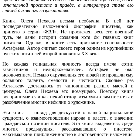
изначальной простоте и правде, а литература стала его
стезей духовного возрастания».
Книга Олега Нехаева весьма необычна. В ней нет
последовательно изложенной биографии писателя, как
принято в серии «ЖЗЛ». Не прослежен весь его военный
путь, не даны истории создания хотя бы главных книг
писателя. Однако, в книге есть признание гениальности
Астафьева. Автор считает своего героя одним из крупнейших
русских писателей второй половины XX века.
Но каждая гениальная личность всегда имела сотни
завистников и недоброжелателей. Астафьев не был
исключением. Немало окружавших его людей не прощали ему
большого таланта, смелости и честности. Сколько раз
Астафьеву доставалось от чиновников разных мастей и
цензуры. Олега Нехаева это возмущало. Поэтому книга
воспринимается и как некий отпор всем хулителям писателя и
разоблачение многих небылиц о художнике.
Эта книга — повод для дискуссий о нашей национальной
сущности, о взаимоотношении народа и власти, о значении
гражданской позиции писателя. Эта книга выделяется, среди
многих предыдущих, рассказывавших о писателе,
максимальной приближенностью к достоверности изложения: