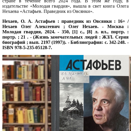
стране в течение всего 2024 года. В этом же году, в
издательстве «Молодая гвардия», вышла в свет книга Олега
Нехаева «Астафьев. Праведник из Овсянки».
Нехаев, О. А. Астафьев : праведник из Овсянки : 16+ /
Нехаев Олег Алексеевич ; Олег Нехаев. - Москва :
Молодая гвардия, 2024. - 350, [1] с., [8] л. ил., портр. :
портр. ; 21 . - (Жизнь замечательных людей : ЖЗЛ. Серия
биографий ; вып. 2197 (1997)). - Библиография: с. 342-248. -
ISBN 978-5-235-05128-7.