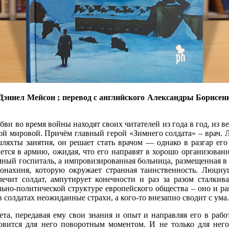
 Дэниел Мейсон ; перевод с английского Александры Борисенко
ви во время войны находят своих читателей из года в год, из ве
рвой мировой. Причём главный герой «Зимнего солдата» – врач
ляхты занятия, он решает стать врачом — однако в разгар ег
ется в армию, ожидая, что его направят в хорошо организова
омный госпиталь, а импровизированная больница, размещенная в 
онахиня, которую окружает странная таинственность. Люциу
лечит солдат, ампутирует конечности и раз за разом сталкив
ьно-политической структуре европейского общества – оно и ра
солдатах неожиданные страхи, а кого-то внезапно сводит с ума.
а, передавая ему свои знания и опыт и направляя его в работ
овится для него поворотным моментом. И не только для него