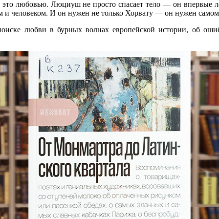
ая это любовью. Люциуш не просто спасает тело — он впервые л
чом и человеком. И он нужен не только Хорвату — он нужен сам
иске любви в бурных волнах европейской истории, об ошиб