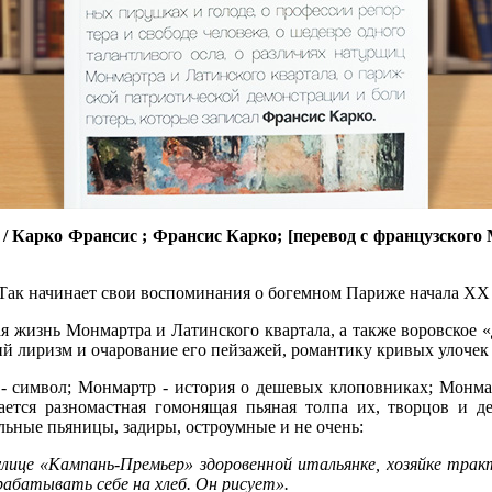
Карко Франсис ; Франсис Карко; [перевод с французского М. Е.
 Так начинает свои воспоминания о богемном Париже начала ХХ
ная жизнь Монмартра и Латинского квартала, а также воровское 
й лиризм и очарование его пейзажей, романтику кривых улочек
 символ; Монмартр - история о дешевых клоповниках; Монмартр
тся разномастная гомонящая пьяная толпа их, творцов и дея
ьные пьяницы, задиры, остроумные и не очень:
ице «Кампань-Премьер» здоровенной итальянке, хозяйке тракти
абатывать себе на хлеб. Он рисует».