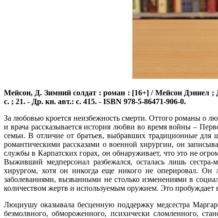
Мейсон, Д.
Зимний солдат : роман : [16+] / Мейсон Дэниел ;
с. ; 21. - Др. кн. авт.: с. 415. - ISBN 978-5-86471-906-0.
За любовью кроется неизбежность смерти. Оттого романы о люб
и врача рассказывается история любви во время войны – Пе
семьи. В отличие от братьев, выбравших традиционные для ш
романтическими рассказами о военной хирургии, он записыва
службы в Карпатских горах, он обнаруживает, что это не огр
Выживший медперсонал разбежался, осталась лишь сестра-м
хирургом, хотя он никогда еще никого не оперировал. Он 
заболеваниями, вызванными не столько изменениями в социал
количеством жертв и используемым оружием. Это пробуждает в 
Люциушу оказывала бесценную поддержку медсестра Маргарет
безмолвного, обмороженного, психически сломленного, стан