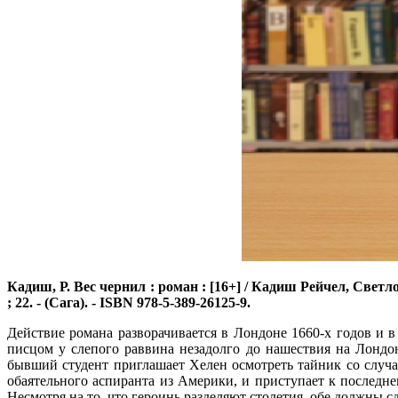
Кадиш, Р.
Вес чернил : роман : [16+] / Кадиш Рейчел, Светло
; 22. - (Сага). - ISBN 978-5-389-26125-9.
Действие романа разворачивается в Лондоне 1660-х годов и в
писцом у слепого раввина незадолго до нашествия на Лондон 
бывший студент приглашает Хелен осмотреть тайник со случ
обаятельного аспиранта из Америки, и приступает к последн
Несмотря на то, что героинь разделяют столетия, обе должны 