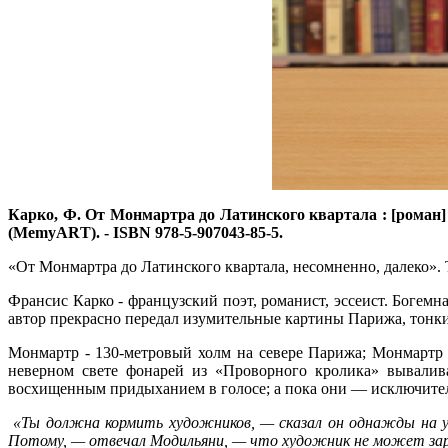
Карко, Ф.
От Монмартра до Латинского квартала : [роман] / 
(MemyАRТ). - ISBN 978-5-907043-85-5.
«От Монмартра до Латинского квартала, несомненно, далеко».
Франсис Карко - французский поэт, романист, эссеист. Богем
автор прекрасно передал изумительные картины Парижа, тонки
Монмартр - 130-метровый холм на севере Парижа; Монмартр -
неверном свете фонарей из «Проворного кролика» вываливае
восхищенным придыханием в голосе; а пока они — исключител
«Ты должна кормить художников, — сказал он однажды на ул
Потому, — отвечал Модильяни, — что художник не может зар