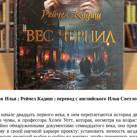
в Илья ; Рейчел Кадиш ; перевод с английского Ильи Светлова.
 начале двадцать первого века; в нем переплетаются истории 
чумы, и профессора Хелен Уотт, которая, несмотря на возраст
айно обнаруженными документами семнадцатого века, она привл
ему в своей научной карьере проекту: установить личность заг
сделать нелегкий выбор и пойти на жертвы, чтобы примирить жиз