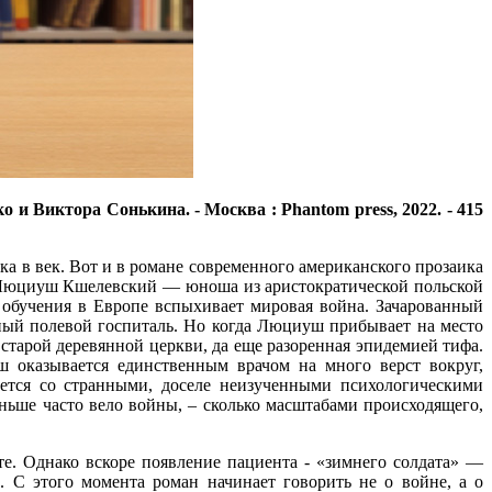
 и Виктора Сонькина. - Москва : Phantom press, 2022. - 415
ка в век. Вот и в романе современного американского прозаика
. Люциуш Кшелевский — юноша из аристократической польской
о обучения в Европе вспыхивает мировая война. Зачарованный
нный полевой госпиталь. Но когда Люциуш прибывает на место
старой деревянной церкви, да еще разоренная эпидемией тифа.
ш оказывается единственным врачом на много верст вокруг,
ается со странными, доселе неизученными психологическими
ньше часто вело войны, – сколько масштабами происходящего,
е. Однако вскоре появление пациента - «зимнего солдата» —
. С этого момента роман начинает говорить не о войне, а о