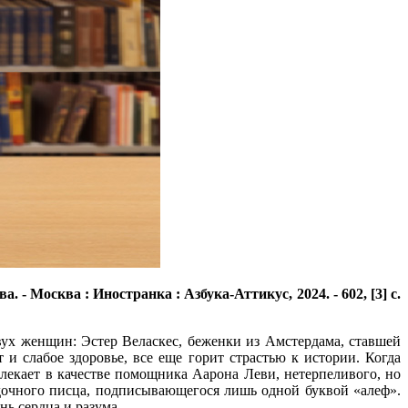
 - Москва : Иностранка : Азбука-Аттикус, 2024. - 602, [3] с.
двух женщин: Эстер Веласкес, беженки из Амстердама, ставшей
 и слабое здоровье, все еще горит страстью к истории. Когда
екает в качестве помощника Аарона Леви, нетерпеливого, но
адочного писца, подписывающегося лишь одной буквой «алеф».
нь сердца и разума.