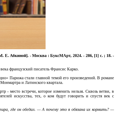
 Абкиной]. - Москва : БуксМАрт, 2024. - 286, [1] с. ; 18. -
 века французский писатель Франсис Карко.
«дно» Парижа стали главной темой его произведений. В романе
 Монмартра и Латинского квартала.
 - место встречи, которое изменить нельзя. Сквозь ветви, в
телей искусства, тех, о ком будут говорить и спустя век с
ра, где он обедал. — А почему это я обязана их кормить? —