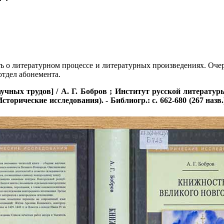
ать о литературном процессе и литературных произведениях. Оч
тдел абонемента.
чных трудов] / А. Г. Бобров ; Институт русской литератур
 - (Исторические исследования). - Библиогр.: с. 662-680 (267 наз