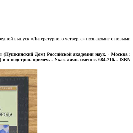
ередной выпуск «Литературного четверга» познакомит с новыми
ы (Пушкинский Дом) Российской академии наук. - Москва :
в.) и в подстроч. примеч. - Указ. личн. имен: с. 684-716. - ISBN