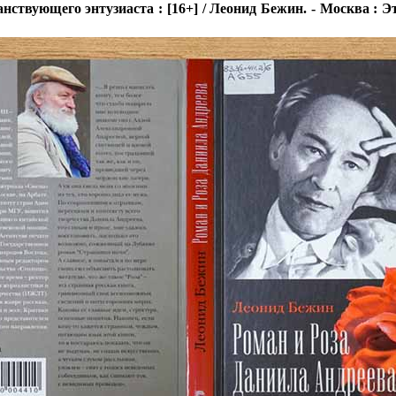
твующего энтузиаста : [16+] / Леонид Бежин. - Москва : Этерн