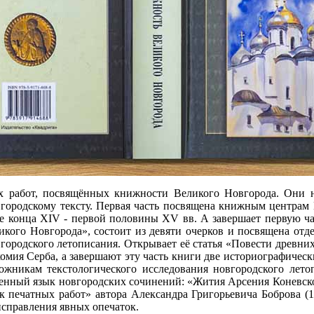
х работ, посвящённых книжности Великого Новгорода. Они 
городскому тексту. Первая часть посвящена книжным центрам 
е конца XIV - первой половины XV вв. А завершает первую час
икого Новгорода», состоит из девяти очерков и посвящена отд
ородского летописания. Открывает её статья «Повести древних
омия Серба, а завершают эту часть книги две историографиче
никам текстологического исследования новгородского летопи
нный язык новгородских сочинений: «Жития Арсения Коневского
к печатных работ» автора Александра Григорьевича Боброва (1
исправления явных опечаток.