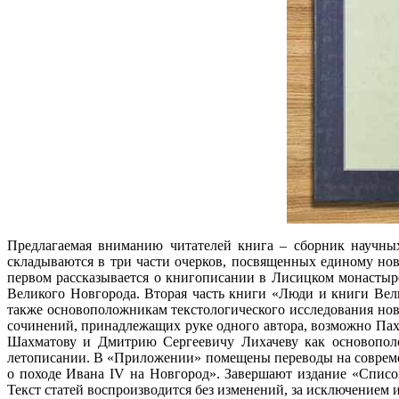
Предлагаемая вниманию читателей книга – сборник научны
складываются в три части очерков, посвященных единому нов
первом рассказывается о книгописании в Лисицком монастыр
Великого Новгорода. Вторая часть книги «Люди и книги Вел
также основоположникам текстологического исследования новг
сочинений, принадлежащих руке одного автора, возможно Пах
Шахматову и Дмитрию Сергеевичу Лихачеву как основополож
летописании. В «Приложении» помещены переводы на совреме
о походе Ивана IV на Новгород». Завершают издание «Списо
Текст статей воспроизводится без изменений, за исключением 