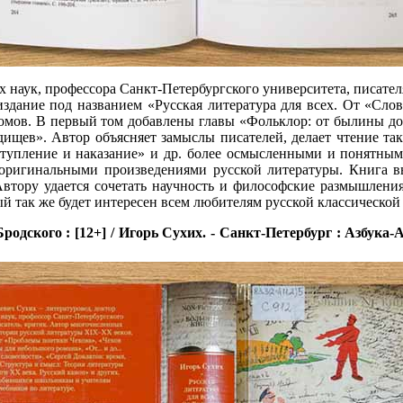
х наук, профессора Санкт-Петербургского университета, писател
 издание под названием «Русская литература для всех. От «Сло
томов. В первый том добавлены главы «Фольклор: от былины до
щев». Автор объясняет замыслы писателей, делает чтение та
тупление и наказание» и др. более осмысленными и понятными
с оригинальными произведениями русской литературы. Книга в
Автору удается сочетать научность и философские размышления
й так же будет интересен всем любителям русской классической
дского : [12+] / Игорь Сухих. - Санкт-Петербург : Азбука-Аттик